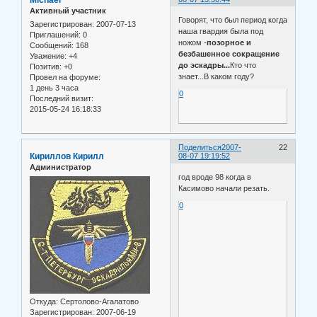
Активный участник
Говорят, что был период когда
Зарегистрирован
: 2007-07-13
наша гвардия была под
Приглашений:
0
ножом -
позорное и
Сообщений:
168
безбашенное сокращение
Уважение:
+4
до эскадры...
Кто что
Позитив:
+0
знает...В каком году?
Провел на форуме:
1 день 3 часа
0
Последний визит:
2015-05-24 16:18:33
Поделиться
2007-
22
Кириллов Кирилл
08-07 19:19:52
Администратор
год вроде 98 когда в
Касимово начали резать.
0
Откуда:
Сертолово-Агалатово
Зарегистрирован
: 2007-06-19