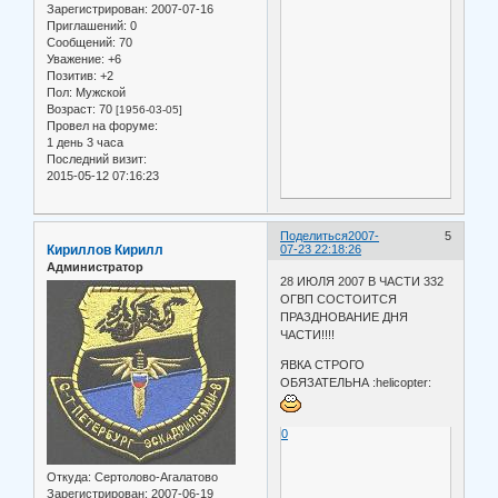
Зарегистрирован
: 2007-07-16
Приглашений:
0
Сообщений:
70
Уважение:
+6
Позитив:
+2
Пол:
Мужской
Возраст:
70
[1956-03-05]
Провел на форуме:
1 день 3 часа
Последний визит:
2015-05-12 07:16:23
Поделиться
2007-
5
Кириллов Кирилл
07-23 22:18:26
Администратор
28 ИЮЛЯ 2007 В ЧАСТИ 332
ОГВП СОСТОИТСЯ
ПРАЗДНОВАНИЕ ДНЯ
ЧАСТИ!!!!
ЯВКА СТРОГО
ОБЯЗАТЕЛЬНА :helicopter:
0
Откуда:
Сертолово-Агалатово
Зарегистрирован
: 2007-06-19