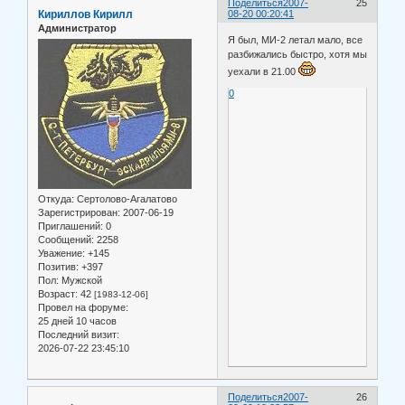
Поделиться
2007-
25
Кириллов Кирилл
08-20 00:20:41
Администратор
Я был, МИ-2 летал мало, все
разбижались быстро, хотя мы
уехали в 21.00
0
Откуда:
Сертолово-Агалатово
Зарегистрирован
: 2007-06-19
Приглашений:
0
Сообщений:
2258
Уважение:
+145
Позитив:
+397
Пол:
Мужской
Возраст:
42
[1983-12-06]
Провел на форуме:
25 дней 10 часов
Последний визит:
2026-07-22 23:45:10
Поделиться
2007-
26