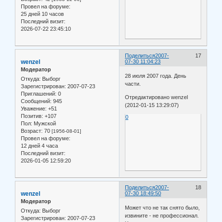
Провел на форуме:
25 дней 10 часов
Последний визит:
2026-07-22 23:45:10
Поделиться
2007-
17
wenzel
07-30 11:04:23
Модератор
28 июля 2007 года. День
Откуда:
Выборг
части.
Зарегистрирован
: 2007-07-23
Приглашений:
0
Отредактировано wenzel
Сообщений:
945
(2012-01-15 13:29:07)
Уважение:
+51
Позитив:
+107
0
Пол:
Мужской
Возраст:
70
[1956-08-01]
Провел на форуме:
12 дней 4 часа
Последний визит:
2026-01-05 12:59:20
Поделиться
2007-
18
wenzel
07-30 18:49:50
Модератор
Может что не так снято было,
Откуда:
Выборг
извините - не профессионал.
Зарегистрирован
: 2007-07-23