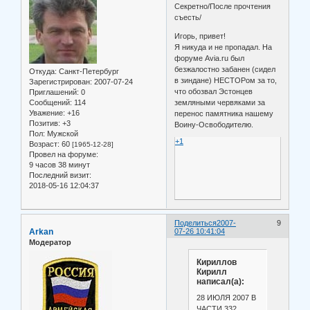
Секретно/После прочтения
съесть/
Игорь, привет!
Я никуда и не пропадал. На
форуме Avia.ru был
безжалостно забанен (сидел
Откуда:
Санкт-Петербург
в зиндане) НЕСТОРом за то,
Зарегистрирован
: 2007-07-24
что обозвал Эстонцев
Приглашений:
0
Сообщений:
114
земляными червяками за
Уважение:
+16
перенос памятника нашему
Позитив:
+3
Воину-Освободителю.
Пол:
Мужской
+1
Возраст:
60
[1965-12-28]
Провел на форуме:
9 часов 38 минут
Последний визит:
2018-05-16 12:04:37
Поделиться
2007-
9
Arkan
07-26 10:41:04
Модератор
Кириллов
Кирилл
написал(а):
28 ИЮЛЯ 2007 В
ЧАСТИ 332