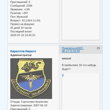
Приглашений:
0
Сообщений:
2258
Уважение:
+145
Позитив:
+397
Пол:
Мужской
Возраст:
42
[1983-12-06]
Провел на форуме:
25 дней 10 часов
Последний визит:
2026-07-22 23:45:10
Поделиться
2007-
23
Кириллов Кирилл
08-17 21:53:09
Администратор
wenzel
В прибылово 18 что нибудь
будет?
0
Откуда:
Сертолово-Агалатово
Зарегистрирован
: 2007-06-19
Приглашений:
0