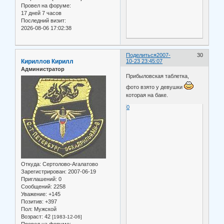
Провел на форуме:
17 дней 7 часов
Последний визит:
2026-08-06 17:02:38
Поделиться
2007-
30
Кириллов Кирилл
10-23 23:45:07
Администратор
Прибыловская таблетка,
фото взято у девушки
которая на баке.
0
Откуда:
Сертолово-Агалатово
Зарегистрирован
: 2007-06-19
Приглашений:
0
Сообщений:
2258
Уважение:
+145
Позитив:
+397
Пол:
Мужской
Возраст:
42
[1983-12-06]
Провел на форуме: