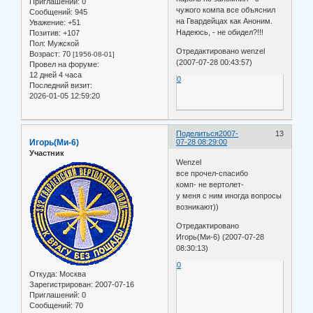
Приглашений:
0
чужого компа все объяснил
Сообщений:
945
на Гвардейцах как Аноним.
Уважение:
+51
Надеюсь, - не обидел?!!!
Позитив:
+107
Пол:
Мужской
Отредактировано wenzel
Возраст:
70
[1956-08-01]
(2007-07-28 00:43:57)
Провел на форуме:
12 дней 4 часа
0
Последний визит:
2026-01-05 12:59:20
Поделиться
2007-
13
Игорь(Ми-6)
07-28 08:29:00
Участник
Wenzel
все прочел-спасибо
комп- не вертолет-
у меня с ним инoгда вопросы
возникают))
Отредактировано
Игорь(Ми-6) (2007-07-28
08:30:13)
0
Откуда:
Москва
Зарегистрирован
: 2007-07-16
Приглашений:
0
Сообщений:
70