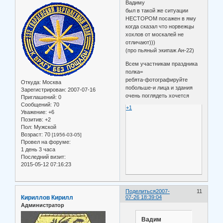
Вадиму
был в такой же ситуации
НЕСТОРОМ посажен в яму
когда сказал что норвежцы
хохлов от москалей не
отличают)))
(про пьяный экипаж Ан-22)
Всем участникам праздника
полка=
ребята-фотографируйте
Откуда:
Москва
побольше-и лица и здания
Зарегистрирован
: 2007-07-16
очень поглядеть хочется
Приглашений:
0
Сообщений:
70
+1
Уважение:
+6
Позитив:
+2
Пол:
Мужской
Возраст:
70
[1956-03-05]
Провел на форуме:
1 день 3 часа
Последний визит:
2015-05-12 07:16:23
Поделиться
2007-
11
Кириллов Кирилл
07-26 18:39:04
Администратор
Вадим