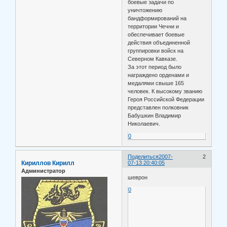
боевые задачи по
уничтожению
бандформирований на
территории Чечни и
обеспечивает боевые
действия объединенной
группировки войск на
Северном Кавказе.
За этот период было
награждено орденами и
медалями свыше 165
человек. К высокому званию
Героя Российской Федерации
представлен полковник
Бабушкин Владимир
Николаевич.
0
Поделиться
2007-
2
Кириллов Кирилл
07-13 20:40:05
Администратор
шеврон
0