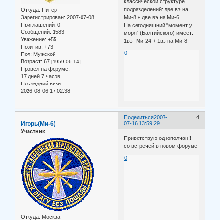
классической структуре
подразделений: две вэ на
Откуда:
Питер
Ми-8 + две вэ на Ми-6.
Зарегистрирован
: 2007-07-08
Приглашений:
0
На сегодняшний "момент у
Сообщений:
1583
моря" (Балтийского) имеет:
Уважение:
+55
1вэ -Ми-24 + 1вэ на Ми-8
Позитив:
+73
0
Пол:
Мужской
Возраст:
67
[1959-06-14]
Провел на форуме:
17 дней 7 часов
Последний визит:
2026-08-06 17:02:38
Поделиться
2007-
4
Игорь(Ми-6)
07-16 13:59:29
Участник
Приветствую однополчан!!
со встречей в новом форуме
0
Откуда:
Москва