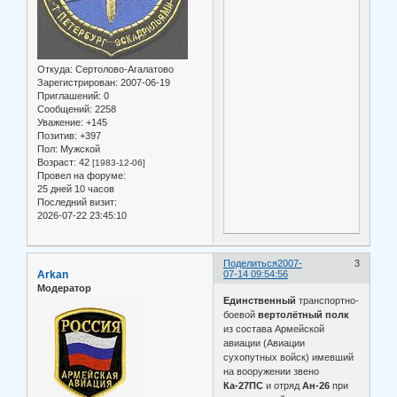
Откуда:
Сертолово-Агалатово
Зарегистрирован
: 2007-06-19
Приглашений:
0
Сообщений:
2258
Уважение:
+145
Позитив:
+397
Пол:
Мужской
Возраст:
42
[1983-12-06]
Провел на форуме:
25 дней 10 часов
Последний визит:
2026-07-22 23:45:10
Поделиться
2007-
3
Arkan
07-14 09:54:56
Модератор
Единственный
транспортно-
боевой
вертолётный полк
из состава Армейской
авиации (Авиации
сухопутных войск) имевший
на вооружении звено
Ка-27ПС
и отряд
Ан-26
при