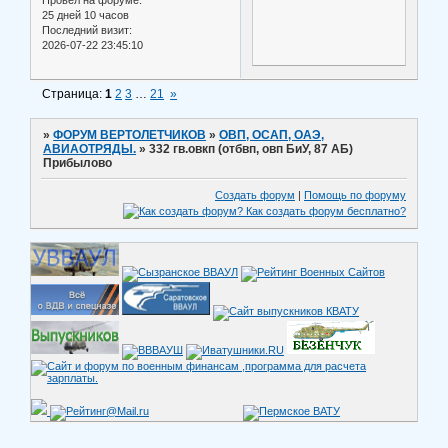
25 дней 10 часов
Последний визит:
2026-07-22 23:45:10
Страница:
1
2
3
…
21
»
»
ФОРУМ ВЕРТОЛЕТЧИКОВ
»
ОВП, ОСАП, ОАЭ,
АВИАОТРЯДЫ.
»
332 гв.овкп (отбвп, овп БиУ, 87 АБ)
Прибылово
Создать форум
|
Помощь по форуму