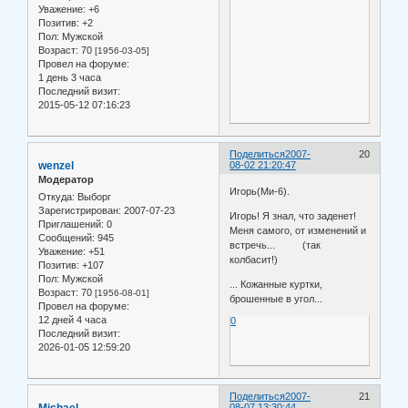
Уважение:
+6
Позитив:
+2
Пол:
Мужской
Возраст:
70
[1956-03-05]
Провел на форуме:
1 день 3 часа
Последний визит:
2015-05-12 07:16:23
Поделиться
2007-
20
wenzel
08-02 21:20:47
Модератор
Игорь(Ми-6).
Откуда:
Выборг
Зарегистрирован
: 2007-07-23
Игорь! Я знал, что заденет!
Приглашений:
0
Меня самого, от изменений и
Сообщений:
945
встречь... (так
Уважение:
+51
колбасит!)
Позитив:
+107
Пол:
Мужской
... Кожанные куртки,
Возраст:
70
[1956-08-01]
брошенные в угол...
Провел на форуме:
12 дней 4 часа
0
Последний визит:
2026-01-05 12:59:20
Поделиться
2007-
21
Michael
08-07 13:30:44