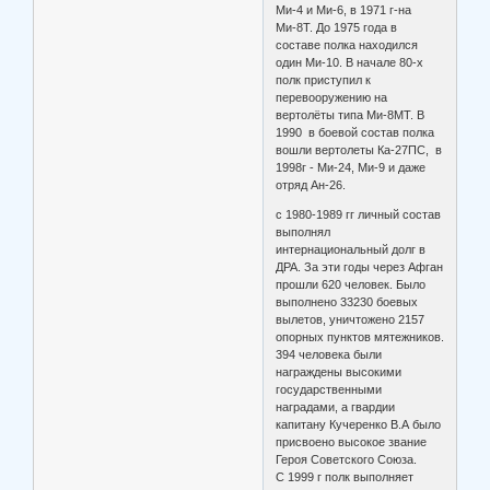
Ми-4 и Ми-6, в 1971 г-на
Ми-8Т. До 1975 года в
составе полка находился
один Ми-10. В начале 80-х
полк приступил к
перевооружению на
вертолёты типа Ми-8МТ. В
1990 в боевой состав полка
вошли вертолеты Ка-27ПС, в
1998г - Ми-24, Ми-9 и даже
отряд Ан-26.
с 1980-1989 гг личный состав
выполнял
интернациональный долг в
ДРА. За эти годы через Афган
прошли 620 человек. Было
выполнено 33230 боевых
вылетов, уничтожено 2157
опорных пунктов мятежников.
394 человека были
награждены высокими
государственными
наградами, а гвардии
капитану Кучеренко В.А было
присвоено высокое звание
Героя Советского Союза.
С 1999 г полк выполняет