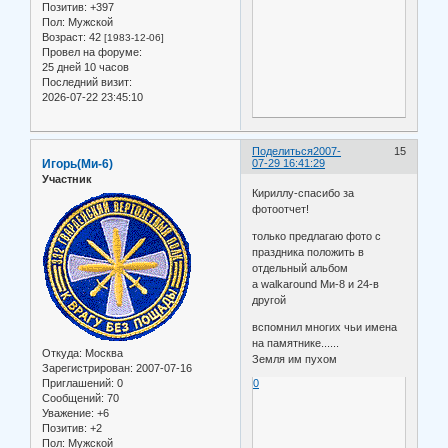
Позитив:
+397
Пол:
Мужской
Возраст:
42
[1983-12-06]
Провел на форуме:
25 дней 10 часов
Последний визит:
2026-07-22 23:45:10
Поделиться
2007-
15
Игорь(Ми-6)
07-29 16:41:29
Участник
Кириллу-спасибо за
фотоотчет!
только предлагаю фото с
праздника положить в
отдельный альбом
а walkaround Ми-8 и 24-в
другой
вспомнил многих чьи имена
на памятнике......
Откуда:
Москва
Земля им пухом
Зарегистрирован
: 2007-07-16
Приглашений:
0
0
Сообщений:
70
Уважение:
+6
Позитив:
+2
Пол:
Мужской