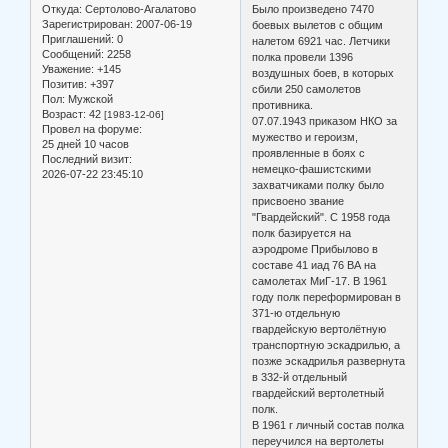
Откуда:
Сертолово-Агалатово
Было произведено 7470
Зарегистрирован
: 2007-06-19
боевых вылетов с общим
Приглашений:
0
налетом 6921 час. Летчики
Сообщений:
2258
полка провели 1396
Уважение:
+145
воздушных боев, в которых
Позитив:
+397
сбили 250 самолетов
Пол:
Мужской
противника.
Возраст:
42
[1983-12-06]
07.07.1943 приказом НКО за
Провел на форуме:
мужество и героизм,
25 дней 10 часов
проявленные в боях с
Последний визит:
немецко-фашистскими
2026-07-22 23:45:10
захватчиками полку было
присвоено звание
"Гвардейский". С 1958 года
полк базируется на
аэродроме Прибылово в
составе 41 иад 76 ВА на
самолетах МиГ-17. В 1961
году полк переформирован в
371-ю отдельную
гвардейскую вертолётную
транспортную эскадрилью, а
позже эскадрилья развернута
в 332-й отдельный
гвардейский вертолетный
полк.
В 1961 г личный состав полка
переучился на вертолеты