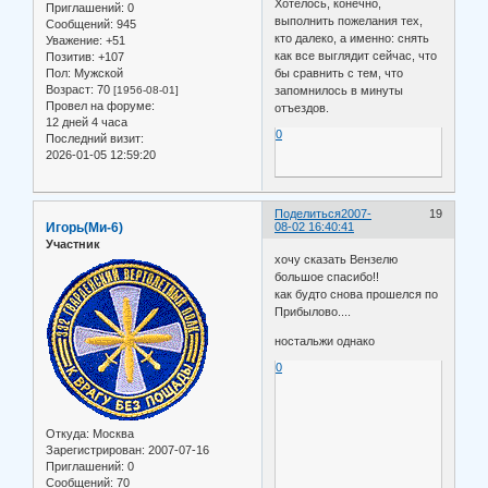
Хотелось, конечно,
Приглашений:
0
выполнить пожелания тех,
Сообщений:
945
кто далеко, а именно: снять
Уважение:
+51
как все выглядит сейчас, что
Позитив:
+107
Пол:
Мужской
бы сравнить с тем, что
Возраст:
70
[1956-08-01]
запомнилось в минуты
Провел на форуме:
отъездов.
12 дней 4 часа
0
Последний визит:
2026-01-05 12:59:20
Поделиться
2007-
19
Игорь(Ми-6)
08-02 16:40:41
Участник
хочу сказать Вензелю
большое спасибо!!
как будто снова прошелся по
Прибылово....
ностальжи однако
0
Откуда:
Москва
Зарегистрирован
: 2007-07-16
Приглашений:
0
Сообщений:
70