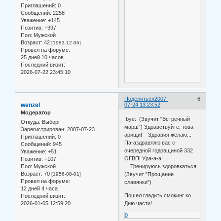
Приглашений:
0
Сообщений:
2258
Уважение:
+145
Позитив:
+397
Пол:
Мужской
Возраст:
42
[1983-12-06]
Провел на форуме:
25 дней 10 часов
Последний визит:
2026-07-22 23:45:10
Поделиться
2007-
6
wenzel
07-24 13:23:52
Модератор
:bye: (Звучит "Встречный
Откуда:
Выборг
марш") Здравствуйте, това-
Зарегистрирован
: 2007-07-23
арищи! Здравия желаю...
Приглашений:
0
Па-аздравляю вас с
Сообщений:
945
очередной годовщиной 332
Уважение:
+51
ОГВП! Ура-а-а!
Позитив:
+107
Пол:
Мужской
... Тренируюсь здоровкаться.
Возраст:
70
[1956-08-01]
(Звучит "Прощание
Провел на форуме:
славянки")
12 дней 4 часа
Пошел гладить смокинг ко
Последний визит:
2026-01-05 12:59:20
Дню части!
0