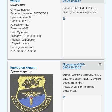
wenzel
09-09 19:23:57
Модератор
Кирилл!!! АЛЛЕЯ ГЕРОЕВ -
Откуда:
Выборг
Вам супер полный респект!
Зарегистрирован
: 2007-07-23
Приглашений:
0
0
Сообщений:
945
Уважение:
+51
Позитив:
+107
Пол:
Мужской
Возраст:
70
[1956-08-01]
Провел на форуме:
12 дней 4 часа
Последний визит:
2026-01-05 12:59:20
Поделиться
2007-
27
Кириллов Кирилл
09-09 19:33:23
Администратор
Это я нахожу в интернете, кто
еще кого знает пишите будем
собирать инфу,
незамеченным ни кто не
останется.
0