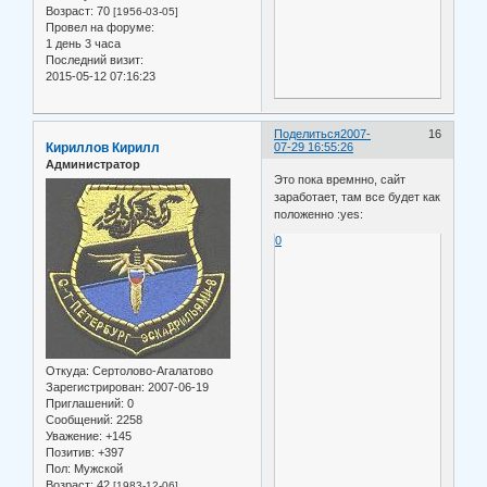
Возраст:
70
[1956-03-05]
Провел на форуме:
1 день 3 часа
Последний визит:
2015-05-12 07:16:23
Поделиться
2007-
16
Кириллов Кирилл
07-29 16:55:26
Администратор
Это пока времнно, сайт
заработает, там все будет как
положенно :yes:
0
Откуда:
Сертолово-Агалатово
Зарегистрирован
: 2007-06-19
Приглашений:
0
Сообщений:
2258
Уважение:
+145
Позитив:
+397
Пол:
Мужской
Возраст:
42
[1983-12-06]