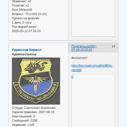
Уважение:
+6
Позитив:
+2
Пол:
Мужской
Возраст:
70
[1956-03-05]
Провел на форуме:
1 день 3 часа
Последний визит:
2015-05-12 07:16:23
Поделиться
2007-
14
Кириллов Кирилл
07-29 16:22:49
Администратор
Фотоотчет!
http://foto.mail.ru/mail/kirill83s-
pb/368/
0
Откуда:
Сертолово-Агалатово
Зарегистрирован
: 2007-06-19
Приглашений:
0
Сообщений:
2258
Уважение:
+145