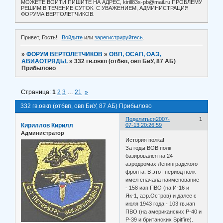
МОЖЕТЕ ВОЙТИ ПИШИТЕ НА АДРЕС, kirill83s-pb@mail.ru ПРОБЛЕМУ
РЕШИМ В ТЕЧЕНИЕ СУТОК. С УВАЖЕНИЕМ, АДМИНИСТРАЦИЯ
ФОРУМА ВЕРТОЛЕТЧИКОВ.
Привет, Гость!
Войдите
или
зарегистрируйтесь
.
»
ФОРУМ ВЕРТОЛЕТЧИКОВ
»
ОВП, ОСАП, ОАЭ,
АВИАОТРЯДЫ.
»
332 гв.овкп (отбвп, овп БиУ, 87 АБ)
Прибылово
Страница:
1
2
3
…
21
»
332 гв.овкп (отбвп, овп БиУ, 87 АБ) Прибылово
Поделиться
2007-
1
Кириллов Кирилл
07-13 20:26:59
Администратор
История полка!
За годы ВОВ полк
базировался на 24
аэродромах Ленинградского
фронта. В этот период полк
имел сначала наименование
- 158 иап ПВО (на И-16 и
Як-1, аэр.Остров) и далее с
июля 1943 года - 103 гв.иап
ПВО (на американских Р-40 и
Р-39 и британских Spitfire).