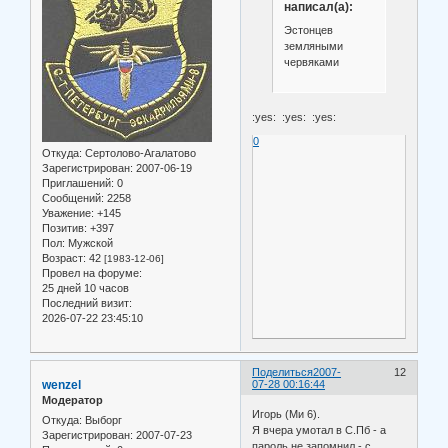
написал(а):
Эстонцев
земляными
червяками
:yes: :yes: :yes:
0
Откуда:
Сертолово-Агалатово
Зарегистрирован
: 2007-06-19
Приглашений:
0
Сообщений:
2258
Уважение:
+145
Позитив:
+397
Пол:
Мужской
Возраст:
42
[1983-12-06]
Провел на форуме:
25 дней 10 часов
Последний визит:
2026-07-22 23:45:10
Поделиться
2007-
12
wenzel
07-28 00:16:44
Модератор
Игорь (Ми 6).
Откуда:
Выборг
Я вчера умотал в С.Пб - а
Зарегистрирован
: 2007-07-23
пароль не запомнил - с