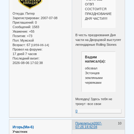
ОГВП
СОСТОИТСЯ
Откуда:
Питер
ПРАЗДНОВАНИЕ
Зарегистрирован
: 2007-07-08
ДНЯ ЧАСТИ!!!!
Приглашений:
0
Сообщений:
1583
Уважение:
+55
В честь празднования Дня
Позитив:
+73
части на Дворцовой выступят
Пол:
Мужской
легендарные Rolling Stones
Возраст:
67
[1959-06-14]
Провел на форуме:
17 дней 7 часов
Вадим
Последний визит:
написал(а):
2026-08-06 17:02:38
обозвал
Эстонцев
земляными
червяками
Молодец! Здесь тебя не
тронут -все свои
0
Поделиться
2007-
10
Игорь(Ми-6)
07-26 14:42:04
Участник