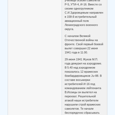
училище освоил самолеты
Р-5, УТИ-4, И-16. Вместе со
своим одногрупником
С.И.Здоровцевым направлен
в 158-й истребительный
авиационный полк
Ленинградского военного
округа.
С началом Великой
Отечественной войны на
фронте. Свой первый боевой
вылет совершил 22 июня
1941 года в 11.00.
29 июня 1941 Жуков М.П.
года дежурил на аэродроме.
В 5.40 над аэродромом
показалось 12 вражеских
бомбардировщиков Ju-88. В
составе восьмерки
истребителей И-16 под
командованием лейтенанта
В.Иозицы он вылетел на
перехват. Решительной
атакой наши истребители
нарушили строй вражеских
самолетов. Те начали
беспорядочно сбрасывать