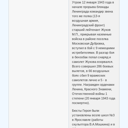
Утром 12 января 1943 года в
начале прорыва блокады
Ленинграда командир звена
того же полка (13-я
воздушная армия,
Ленинградский фронт)
старший лейтенант Жуков
М.П., прикрывая наземные
войска в районе поселка
Московская Дубровка,
вступил в бой с 9 немецкими
истребителями. В разгар боя
в бензобак попал снаряд и
самолет Жукова взорвался.
Всего совершил 286 боевых
вылетов, в 66 воздушных
боях сбил 9 вражеских
самолетов лично и 5 - в
группе. Награжден орденами
Ленина, Красного Знамени,
Отечественной войны 1
степени (20 января 1943 года
посмертно).
Бюсты Героя были
установлены возле школ №3
в Ярославле (работы
скульптора В.А.Мошкина) и в