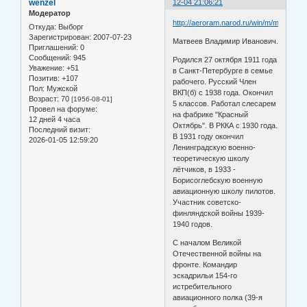
wenzel
12-04 21:06:21
Модератор
http://aeroram.narod.ru/win/m/matveev_
Откуда:
Выборг
Зарегистрирован
: 2007-07-23
Матвеев Владимир Иванович.
Приглашений:
0
Сообщений:
945
Родился 27 октября 1911 года
Уважение:
+51
в Санкт-Петербурге в семье
Позитив:
+107
рабочего. Русский Член
Пол:
Мужской
ВКП(б) с 1938 года. Окончил
Возраст:
70
[1956-08-01]
5 классов. Работал слесарем
Провел на форуме:
на фабрике "Красный
12 дней 4 часа
Октябрь". В РККА с 1930 года.
Последний визит:
В 1931 году окончил
2026-01-05 12:59:20
Ленинградскую военно-
теоретическую школу
лётчиков, в 1933 -
Борисоглебскую военную
авиационную школу пилотов.
Участник советско-
финляндской войны 1939-
1940 годов.
С началом Великой
Отечественной войны на
фронте. Командир
эскадрильи 154-го
истребительного
авиационного полка (39-я