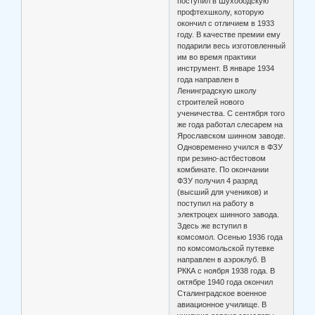
поступил в Шухободскую
профтехшколу, которую
окончил с отличием в 1933
году. В качестве премии ему
подарили весь изготовленный
им во время практики
инструмент. В январе 1934
года направлен в
Ленинградскую школу
строителей нового
ученичества. С сентября того
же года работал слесарем на
Ярославском шинном заводе.
Одновременно учился в ФЗУ
при резино-астбестовом
комбинате. По окончании
ФЗУ получил 4 разряд
(высший для учеников) и
поступил на работу в
электроцех шинного завода.
Здесь же вступил в
комсомол. Осенью 1936 года
по комсомольской путевке
направлен в аэроклуб. В
РККА с ноября 1938 года. В
октябре 1940 года окончил
Сталинградское военное
авиационное училище. В