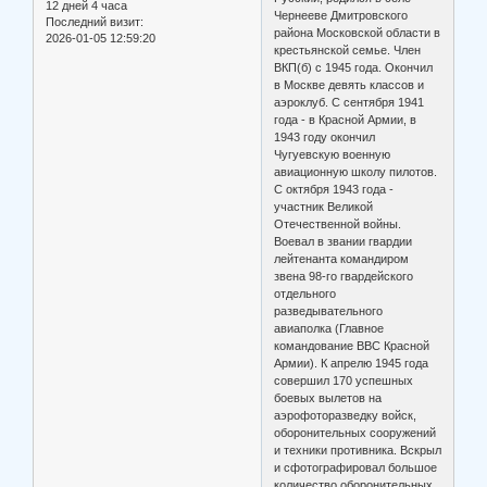
12 дней 4 часа
Чернееве Дмитровского
Последний визит:
района Московской области в
2026-01-05 12:59:20
крестьянской семье. Член
ВКП(б) с 1945 года. Окончил
в Москве девять классов и
аэроклуб. С сентября 1941
года - в Красной Армии, в
1943 году окончил
Чугуевскую военную
авиационную школу пилотов.
С октября 1943 года -
участник Великой
Отечественной войны.
Воевал в звании гвардии
лейтенанта командиром
звена 98-го гвардейского
отдельного
разведывательного
авиаполка (Главное
командование ВВС Красной
Армии). К апрелю 1945 года
совершил 170 успешных
боевых вылетов на
аэрофоторазведку войск,
оборонительных сооружений
и техники противника. Вскрыл
и сфотографировал большое
количество оборонительных