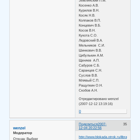
Землянский П.М.
Косенко А.В.
Курилов В.Н.
Косяк Н.В.
Колпаков В.П.
Концевич В.Б.
Косов В.Н.
Кукота С.О.
Ледовский В.А.
Мельников С.И.
Шинкович В.В.
Цибулькин А.М.
Щеняев А.П.
Сабуров С.Б.
Саранцев С.Н.
Суслов В.В.
Млявый С.П.
Ращупкин О.Н.
Скобов А.Н.
Отредактировано wenzel
(2007-12-12 13:19:16)
0
Поделиться
2007-
35
wenzel
12-04 20:22:56
Модератор
http://www.blokada.otrok.ru/library/bur
Откуда:
Выборг