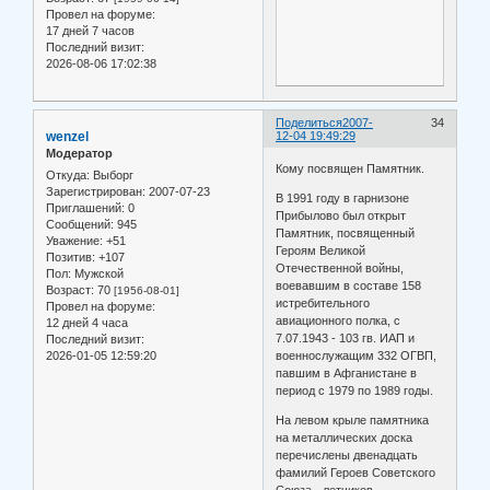
Провел на форуме:
17 дней 7 часов
Последний визит:
2026-08-06 17:02:38
Поделиться
2007-
34
wenzel
12-04 19:49:29
Модератор
Кому посвящен Памятник.
Откуда:
Выборг
Зарегистрирован
: 2007-07-23
В 1991 году в гарнизоне
Приглашений:
0
Прибылово был открыт
Сообщений:
945
Памятник, посвященный
Уважение:
+51
Героям Великой
Позитив:
+107
Отечественной войны,
Пол:
Мужской
воевавшим в составе 158
Возраст:
70
[1956-08-01]
истребительного
Провел на форуме:
авиационного полка, с
12 дней 4 часа
7.07.1943 - 103 гв. ИАП и
Последний визит:
2026-01-05 12:59:20
военнослужащим 332 ОГВП,
павшим в Афганистане в
период с 1979 по 1989 годы.
На левом крыле памятника
на металлических доска
перечислены двенадцать
фамилий Героев Советского
Союза - летчиков