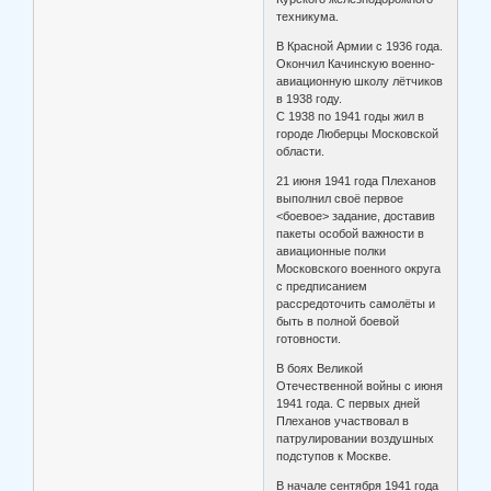
техникума.
В Красной Армии с 1936 года.
Окончил Качинскую военно-
авиационную школу лётчиков
в 1938 году.
С 1938 по 1941 годы жил в
городе Люберцы Московской
области.
21 июня 1941 года Плеханов
выполнил своё первое
<боевое> задание, доставив
пакеты особой важности в
авиационные полки
Московского военного округа
с предписанием
рассредоточить самолёты и
быть в полной боевой
готовности.
В боях Великой
Отечественной войны с июня
1941 года. С первых дней
Плеханов участвовал в
патрулировании воздушных
подступов к Москве.
В начале сентября 1941 года