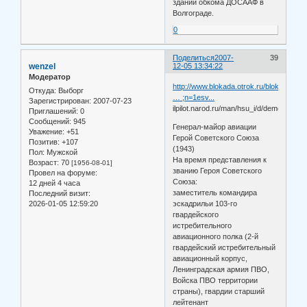
здании обкома ДОСААФ в
Волгограде.
0
Поделиться
2007-
39
wenzel
12-05 13:34:22
Модератор
http://www.blokada.otrok.ru/blokada.otr
Откуда:
Выборг
… ;n=1esv...
Зарегистрирован
: 2007-07-23
ilpilot.narod.ru/man/hsu_i/d/demenkov_s
Приглашений:
0
Сообщений:
945
Генерал-майор авиации
Уважение:
+51
Герой Советского Союза
Позитив:
+107
(1943)
Пол:
Мужской
На время представления к
Возраст:
70
[1956-08-01]
званию Героя Советcкого
Провел на форуме:
Союза:
12 дней 4 часа
заместитель командира
Последний визит:
2026-01-05 12:59:20
эскадрильи 103-го
гвардейского
истребительного
авиационного полка (2-й
гвардейский истребительный
авиационный корпус,
Ленинградская армия ПВО,
Войска ПВО территории
страны), гвардии старший
лейтенант