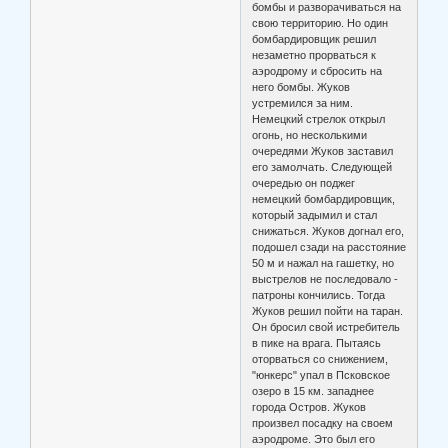
бомбы и разворачиваться на
свою территорию. Но один
бомбардировщик решил
незаметно прорваться к
аэродрому и сбросить на
него бомбы. Жуков
устремился за ним.
Немецкий стрелок открыл
огонь, но несколькими
очередями Жуков заставил
его замолчать. Следующей
очередью он поджег
немецкий бомбардировщик,
который задымил и стал
снижаться. Жуков догнал его,
подошел сзади на расстояние
50 м и нажал на гашетку, но
выстрелов не последовало -
патроны кончились. Тогда
Жуков решил пойти на таран.
Он бросил свой истребитель
в пике на врага. Пытаясь
оторваться со снижением,
"юнкерс" упал в Псковское
озеро в 15 км. западнее
города Остров. Жуков
произвел посадку на своем
аэродроме. Это был его