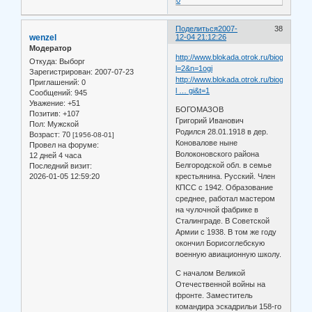
Поделиться
2007-
38
wenzel
12-04 21:12:26
Модератор
http://www.blokada.otrok.ru/biogr.php?
Откуда:
Выборг
l=2&n=1ogi
Зарегистрирован
: 2007-07-23
http://www.blokada.otrok.ru/biogr.php?
Приглашений:
0
l … gi&t=1
Сообщений:
945
Уважение:
+51
БОГОМАЗОВ
Позитив:
+107
Григорий Иванович
Пол:
Мужской
Родился 28.01.1918 в дер.
Возраст:
70
[1956-08-01]
Коновалове ныне
Провел на форуме:
Волоконовского района
12 дней 4 часа
Белгородской обл. в семье
Последний визит:
2026-01-05 12:59:20
крестьянина. Русский. Член
КПСС с 1942. Образование
среднее, работал мастером
на чулочной фабрике в
Сталинграде. В Советской
Армии с 1938. В том же году
окончил Борисоглебскую
военную авиационную школу.
С началом Великой
Отечественной войны на
фронте. Заместитель
командира эскадрильи 158-го