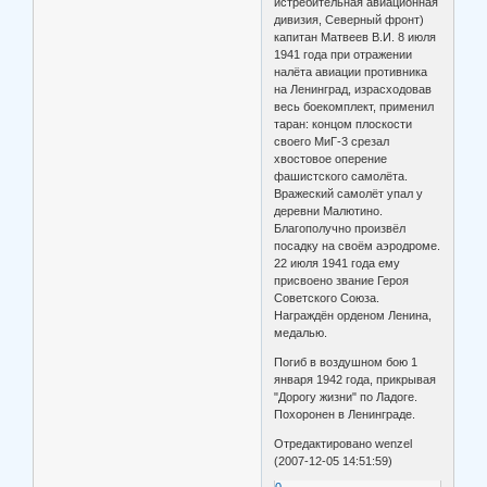
истребительная авиационная
дивизия, Северный фронт)
капитан Матвеев В.И. 8 июля
1941 года при отражении
налёта авиации противника
на Ленинград, израсходовав
весь боекомплект, применил
таран: концом плоскости
своего МиГ-3 срезал
хвостовое оперение
фашистского самолёта.
Вражеский самолёт упал у
деревни Малютино.
Благополучно произвёл
посадку на своём аэродроме.
22 июля 1941 года ему
присвоено звание Героя
Советского Союза.
Награждён орденом Ленина,
медалью.
Погиб в воздушном бою 1
января 1942 года, прикрывая
"Дорогу жизни" по Ладоге.
Похоронен в Ленинграде.
Отредактировано wenzel
(2007-12-05 14:51:59)
0