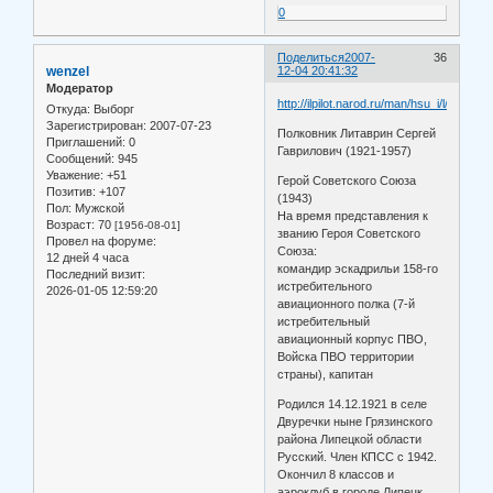
0
Поделиться
2007-
36
wenzel
12-04 20:41:32
Модератор
http://ilpilot.narod.ru/man/hsu_i/l/litavrin
Откуда:
Выборг
Зарегистрирован
: 2007-07-23
Полковник Литаврин Сергей
Приглашений:
0
Гаврилович (1921-1957)
Сообщений:
945
Уважение:
+51
Герой Советского Союза
Позитив:
+107
(1943)
Пол:
Мужской
На время представления к
Возраст:
70
[1956-08-01]
званию Героя Советcкого
Провел на форуме:
Союза:
12 дней 4 часа
командир эскадрильи 158-го
Последний визит:
истребительного
2026-01-05 12:59:20
авиационного полка (7-й
истребительный
авиационный корпус ПВО,
Войска ПВО территории
страны), капитан
Родился 14.12.1921 в селе
Двуречки ныне Грязинского
района Липецкой области
Русский. Член КПСС с 1942.
Окончил 8 классов и
аэроклуб в городе Липецк.