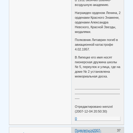
воздушную академию.
Награжден орденом Ленина, 2
орденами Красного Знамени,
орденами Александра
Невского, Красной Звезды,
медалями.
Полковник Литаврин погиб в
авиационной катастрофе
4.02.1957.
В Липецке его имя носят
пионерская дружина школы
№ 5, переулок и улица, где на
доме № 2 установлена
мемориальная доска.
--------------------------------------
--------------------------------------
----
Отредактировано wenzel
(2007-12-04 20:50:30)
0
Поделиться
2007-
37