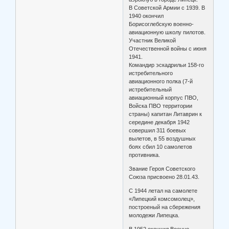
В Советской Армии с 1939. В
1940 окончил
Борисоглебскую военно-
авиационную школу пилотов.
Участник Великой
Отечественной войны с июня
1941.
Командир эскадрильи 158-го
истребительного
авиационного полка (7-й
истребительный
авиационный корпус ПВО,
Войска ПВО территории
страны) капитан Литаврин к
середине декабря 1942
совершил 311 боевых
вылетов, в 55 воздушных
боях сбил 10 самолетов
противника.
Звание Героя Советского
Союза присвоено 28.01.43.
С 1944 летал на самолете
«Липецкий комсомолец»,
построеный на сбережения
молодежи Липецка.
В 1952 окончил Военно-