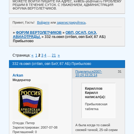
МОЖЕТЕ ВОЙТИ ПИШИТЕ НА АДРЕС, kirill83s-pb@mail.ru ПРОБЛЕМУ
РЕШИМ В ТЕЧЕНИЕ СУТОК. С УВАЖЕНИЕМ, АДМИНИСТРАЦИЯ
ФОРУМА ВЕРТОЛЕТЧИКОВ.
Привет, Гость!
Войдите
или
зарегистрируйтесь
.
»
ФОРУМ ВЕРТОЛЕТЧИКОВ
»
ОВП, ОСАП, ОАЭ,
АВИАОТРЯДЫ.
»
332 гв.овкп (отбвп, овп БиУ, 87 АБ)
Прибылово
Страница:
«
1
2
3
4
…
21
»
332 гв.овкп (отбвп, овп БиУ, 87 АБ) Прибылово
Поделиться
2007-
31
Arkan
10-24 23:25:14
Модератор
Кириллов
Кирилл
написал(а):
Прибыловская
таблетка
Откуда:
Питер
А была когда-то самой
Зарегистрирован
: 2007-07-08
свежей тачкой, 25-ой серии
Приглашений:
0