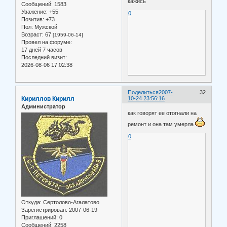
кажись
Сообщений:
1583
Уважение:
+55
0
Позитив:
+73
Пол:
Мужской
Возраст:
67
[1959-06-14]
Провел на форуме:
17 дней 7 часов
Последний визит:
2026-08-06 17:02:38
Поделиться
2007-
32
Кириллов Кирилл
10-24 23:56:16
Администратор
как говорят ее отогнали на
ремонт и она там умерла
0
Откуда:
Сертолово-Агалатово
Зарегистрирован
: 2007-06-19
Приглашений:
0
Сообщений:
2258