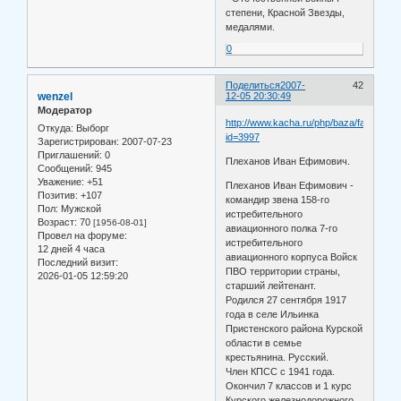
степени, Красной Звезды,
медалями.
0
Поделиться
2007-
42
wenzel
12-05 20:30:49
Модератор
http://www.kacha.ru/php/baza/face.php?
Откуда:
Выборг
id=3997
Зарегистрирован
: 2007-07-23
Приглашений:
0
Плеханов Иван Ефимович.
Сообщений:
945
Уважение:
+51
Плеханов Иван Ефимович -
Позитив:
+107
командир звена 158-го
Пол:
Мужской
истребительного
Возраст:
70
[1956-08-01]
авиационного полка 7-го
Провел на форуме:
истребительного
12 дней 4 часа
авиационного корпуса Войск
Последний визит:
ПВО территории страны,
2026-01-05 12:59:20
старший лейтенант.
Родился 27 сентября 1917
года в селе Ильинка
Пристенского района Курской
области в семье
крестьянина. Русский.
Член КПСС с 1941 года.
Окончил 7 классов и 1 курс
Курского железнодорожного