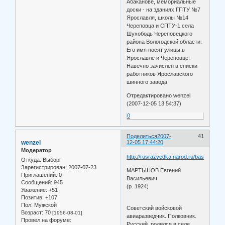
Абаканове, мемориальные
доски - на зданиях ГПТУ №7
Ярославля, школы №14
Череповца и СПТУ-1 села
Шухободь Череповецкого
района Вологодской области.
Его имя носят улицы в
Ярославле и Череповце.
Навечно зачислен в списки
работников Ярославского
шинного завода.
Отредактировано wenzel
(2007-12-05 13:54:37)
0
Поделиться
2007-
41
wenzel
12-05 17:44:20
Модератор
http://rusrazvedka.narod.ru/base/htm/ma
Откуда:
Выборг
Зарегистрирован
: 2007-07-23
МАРТЫНОВ Евгений
Приглашений:
0
Васильевич
Сообщений:
945
(р. 1924)
Уважение:
+51
Позитив:
+107
Пол:
Мужской
Советский войсковой
Возраст:
70
[1956-08-01]
авиаразведчик. Полковник.
Провел на форуме:
Русский, родился в селе