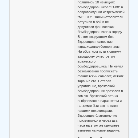
появились 10 немецких
бомбардировщиков "Ю-88" в
сопровождении истребителей
"МЕ-109". Наши истребители
вступили в бой и не
допустили фашистских
бомбардировщиков к городу.
В этом воздушном бою
Здоровцев полностью
израсходовал боеприпасы.
На обратном пути к своему
аэродрому он встретил
вражеского
бомбардировщика. Не желая
безнаказанно пропускать
фашистский самолет, летчик
таранил его. Потеряв
управление, вражеский
бомбардировщик врезался в
землю. Вражеский летчик
выбросился с парашютом и
на земле был взят в плен
нашими пехотинцами.
Здоровцев благополучно
приземлился и через два
часа на этом же самолете
вылетел на новое задание.