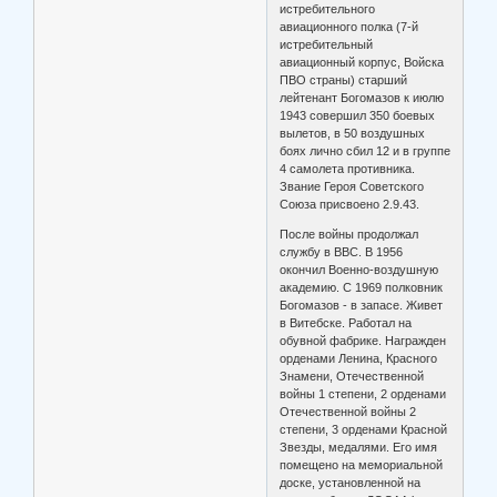
истребительного
авиационного полка (7-й
истребительный
авиационный корпус, Войска
ПВО страны) старший
лейтенант Богомазов к июлю
1943 совершил 350 боевых
вылетов, в 50 воздушных
боях лично сбил 12 и в группе
4 самолета противника.
Звание Героя Советского
Союза присвоено 2.9.43.
После войны продолжал
службу в ВВС. В 1956
окончил Военно-воздушную
академию. С 1969 полковник
Богомазов - в запасе. Живет
в Витебске. Работал на
обувной фабрике. Награжден
орденами Ленина, Красного
Знамени, Отечественной
войны 1 степени, 2 орденами
Отечественной войны 2
степени, 3 орденами Красной
Звезды, медалями. Его имя
помещено на мемориальной
доске, установленной на