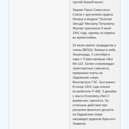
третий боевой вылет.
Звание Героя Советского
Союза с вручением ордена
Ленина и медали "Золотая
Звезда" Михаилу Петровичу
Жукову присвоено 8 июля
1941 года, одному из первых
во время войны.
24 июля принят кандидатом в
члены ВКП(б). Воевал в небе
Ленинграда. 3 сентября в
паре с П.Шестаковым сбил
Me-110. Затем сопровождал
транспортные самолеты,
прикрывал порты на
Ладожском озере,
Волховскую ГЭС. Был ранен.
В конце 1941 года освоил
истребитель P-40E. 3 декабря
у мыса Осиновец сбил 2
вражеских самолета. За
отличные действия при
разгроме финского десанта
на Ладожском озере
награжден орденом Красного
Знамени.