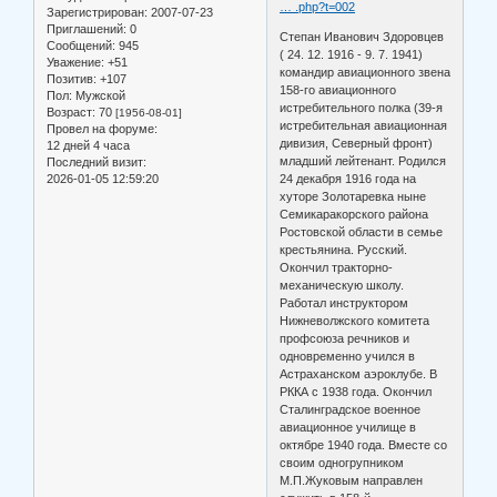
… .php?t=002
Зарегистрирован
: 2007-07-23
Приглашений:
0
Степан Иванович Здоровцев
Сообщений:
945
( 24. 12. 1916 - 9. 7. 1941)
Уважение:
+51
командир авиационного звена
Позитив:
+107
158-го авиационного
Пол:
Мужской
истребительного полка (39-я
Возраст:
70
[1956-08-01]
истребительная авиационная
Провел на форуме:
дивизия, Северный фронт)
12 дней 4 часа
младший лейтенант. Родился
Последний визит:
2026-01-05 12:59:20
24 декабря 1916 года на
хуторе Золотаревка ныне
Семикаракорского района
Ростовской области в семье
крестьянина. Русский.
Окончил тракторно-
механическую школу.
Работал инструктором
Нижневолжского комитета
профсоюза речников и
одновременно учился в
Астраханском аэроклубе. В
РККА с 1938 года. Окончил
Сталинградское военное
авиационное училище в
октябре 1940 года. Вместе со
своим одногрупником
М.П.Жуковым направлен