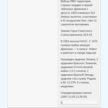
Войска ПВО территории
страны) гвардии старший
лейтенант Деменков к
августу 1943 совершил 313
боевых вылетов, участвовал
в 51 воздушном бою, сбил 11
самолетов противника.
Звание Героя Советского
Союза присвоено 28.9.43.
В 1953 окончил КУОС. С 1975
генерал-майор авиации
Деменков — в запасе. Живет
и работает в городе Харьков.
Награжден орденом Ленина, 2
орденами Красного Знамени,
орденами Отечественной
войны 1 и 2 степени, 2
орденами Красной Звезды,
орденом «За службу Родине
в ВС СССР» 3 степени,
медалями.
Отредактировано wenzel
(2007-12-05 13:35:03)
0