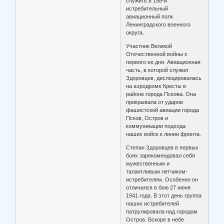
служить в 158-й
истребительный
авиационный полк
Ленинградского военного
округа.
Участник Великой
Отечественной войны с
первого ее дня. Авиационная
часть, в которой служил
Здоровцев, дислоцировалась
на аэродроме Кресты в
районе города Пскова. Она
прикрывала от ударов
фашистской авиации города
Псков, Остров и
коммуникации подхода
наших войск к линии фронта.
Степан Здоровцев в первых
боях зарекомендовал себя
мужественным и
талантливым летчиком-
истребителем. Особенно он
отличился в бою 27 июня
1941 года. В этот день группа
наших истребителей
патрулировала над городом
Остров. Вскоре в небе