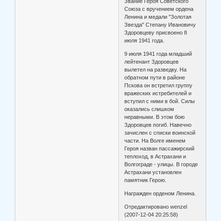
Звание Героя Советского
Союза с вручением ордена
Ленина и медали "Золотая
Звезда" Степану Ивановичу
Здоровцеву присвоено 8
июля 1941 года.
9 июля 1941 года младший
лейтенант Здоровцев
вылетел на разведку. На
обратном пути в районе
Пскова он встретил группу
вражеских истребителей и
вступил с ними в бой. Силы
оказались слишком
неравными. В этом бою
Здоровцев погиб. Навечно
зачислен с списки воинской
части. На Волге именем
Героя назван пассажирский
теплоход, в Астрахани и
Волгограде - улицы. В городе
Астрахани установлен
памятник Герою.
Награжден орденом Ленина.
Отредактировано wenzel
(2007-12-04 20:25:58)