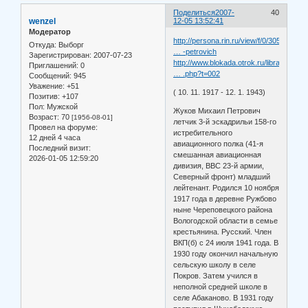
Поделиться
2007-
40
wenzel
12-05 13:52:41
Модератор
http://persona.rin.ru/view/f/0/30504/zh
Откуда:
Выборг
… -petrovich
Зарегистрирован
: 2007-07-23
http://www.blokada.otrok.ru/library/bur
Приглашений:
0
… .php?t=002
Сообщений:
945
Уважение:
+51
( 10. 11. 1917 - 12. 1. 1943)
Позитив:
+107
Пол:
Мужской
Жуков Михаил Петрович
Возраст:
70
[1956-08-01]
летчик 3-й эскадрильи 158-го
Провел на форуме:
истребительного
12 дней 4 часа
авиационного полка (41-я
Последний визит:
смешанная авиационная
2026-01-05 12:59:20
дивизия, ВВС 23-й армии,
Северный фронт) младший
лейтенант. Родился 10 ноября
1917 года в деревне Ружбово
ныне Череповецкого района
Вологодской области в семье
крестьянина. Русский. Член
ВКП(б) с 24 июля 1941 года. В
1930 году окончил начальную
сельскую школу в селе
Покров. Затем учился в
неполной средней школе в
селе Абаканово. В 1931 году