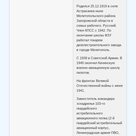
Родился 25.12.1919 в селе
Астраханка ныне
Мелитопольского района
Запорожской области в
семье рабочего. Русский.
Член КПСС с 1942. По
окончании школы ФЗУ
работал токарем
дизелестроительного завода
в городе Мелитополь.
С 1939 в Советской Армии. В
1940 окончил Качинскую
военно-авиационную школу
пилотов.
На фронтах Великой
Отечественной войны с июня
1941.
Заместитель командира
эскадрильи 103-го
гвардейского
истребительного
авиационного полка (2-й
гвардейский истребительный
авиационный корпус,
Ленинградская армия ПВО,