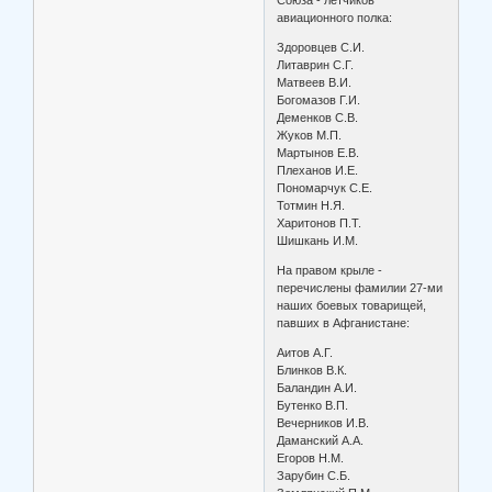
авиационного полка:
Здоровцев С.И.
Литаврин С.Г.
Матвеев В.И.
Богомазов Г.И.
Деменков С.В.
Жуков М.П.
Мартынов Е.В.
Плеханов И.Е.
Пономарчук С.Е.
Тотмин Н.Я.
Харитонов П.Т.
Шишкань И.М.
На правом крыле -
перечислены фамилии 27-ми
наших боевых товарищей,
павших в Афганистане:
Аитов А.Г.
Блинков В.К.
Баландин А.И.
Бутенко В.П.
Вечерников И.В.
Даманский А.А.
Егоров Н.М.
Зарубин С.Б.