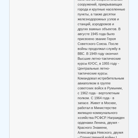
сооружений, прикрывающих
города и крупные населенные
пункты, а также десятки
железнодорожных узлов и
станций, аэродромов и
других важных объектов. В
августе 1945 года было
присвоено звание Героя
Советского Союза. После
войны продолжал службу в
ВВС. В 1949 году окончил
Высшие летно-тактические
курсы КУОС, в 1955 году -
Центральные летно-
тактические курсы.
Командовал истребительным
авиаполком в группе
советских войск в Румынии,
с 1962 года - вертолетным
полком. С 1964 года - в
запасе. Живет в Москве,
работал в Министерстве
жилищно-коммунального
хозяйства РСФСР. Награжден
орденами Ленина, двумя -
Красного Знамени,
Александра Невского, двумя
- Отечественной войны I