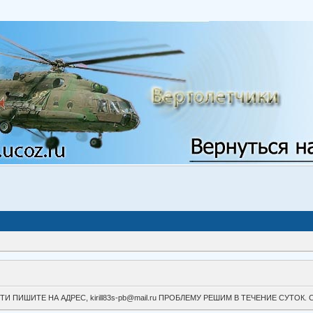
ВОЙТИ ПИШИТЕ НА АДРЕС, kirill83s-pb@mail.ru ПРОБЛЕМУ РЕШИМ В ТЕЧЕНИЕ СУ