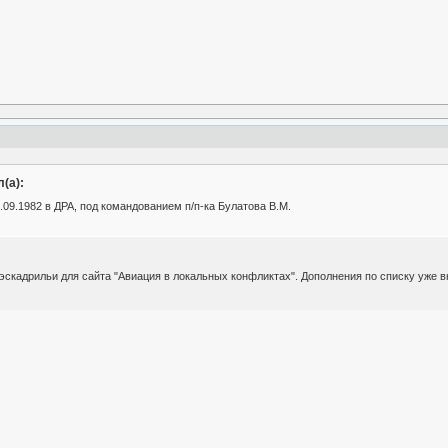
(а):
09.1982 в ДРА, под командованием п/п-ка Булатова В.М.
кадрильи для сайта "Авиация в локальных конфликтах". Дополнения по списку уже вн