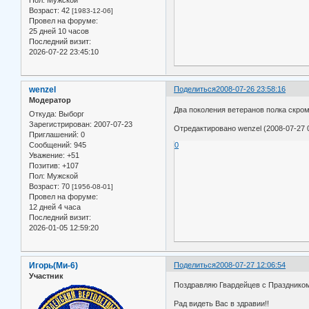
Пол:
Мужской
Возраст:
42
[1983-12-06]
Провел на форуме:
25 дней 10 часов
Последний визит:
2026-07-22 23:45:10
wenzel
Поделиться
2008-07-26 23:58:16
Модератор
Два поколения ветеранов полка скром
Откуда:
Выборг
Зарегистрирован
: 2007-07-23
Отредактировано wenzel (2008-07-27 0
Приглашений:
0
Сообщений:
945
0
Уважение:
+51
Позитив:
+107
Пол:
Мужской
Возраст:
70
[1956-08-01]
Провел на форуме:
12 дней 4 часа
Последний визит:
2026-01-05 12:59:20
Игорь(Ми-6)
Поделиться
2008-07-27 12:06:54
Участник
Поздравляю Гвардейцев с Праздником
Рад видеть Вас в здравии!!