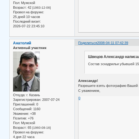
Пол:
Мужской
Возраст:
42
[1983-12-06]
Провел на форуме:
25 дней 10 часов
Последний визит:
2026-07-22 23:45:10
Анатолий
Поделиться
2008-04-11 07:42:39
Активный участник
Швецов Александр написал
Состав эскадрильи убывшей 15.
Александр!
Разрешите взять фотографию Вашей эс
С уважением,
Откуда:
г. Казань
0
Зарегистрирован
: 2007-07-24
Приглашений:
0
Сообщений:
1160
Уважение:
+38
Позитив:
+76
Пол:
Мужской
Возраст:
65
[1960-08-16]
Провел на форуме:
4 дня 22 часа