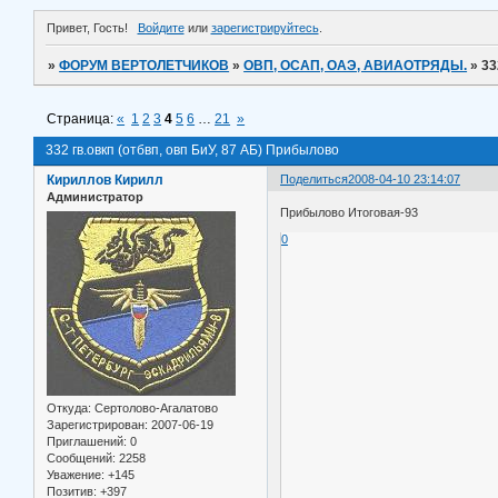
Привет, Гость!
Войдите
или
зарегистрируйтесь
.
»
ФОРУМ ВЕРТОЛЕТЧИКОВ
»
ОВП, ОСАП, ОАЭ, АВИАОТРЯДЫ.
»
33
Страница:
«
1
2
3
4
5
6
…
21
»
332 гв.овкп (отбвп, овп БиУ, 87 АБ) Прибылово
Кириллов Кирилл
Поделиться
2008-04-10 23:14:07
Администратор
Прибылово Итоговая-93
0
Откуда:
Сертолово-Агалатово
Зарегистрирован
: 2007-06-19
Приглашений:
0
Сообщений:
2258
Уважение:
+145
Позитив:
+397