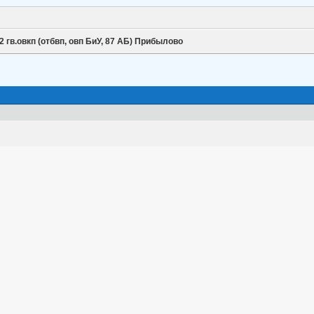
2 гв.овкп (отбвп, овп БиУ, 87 АБ) Прибылово