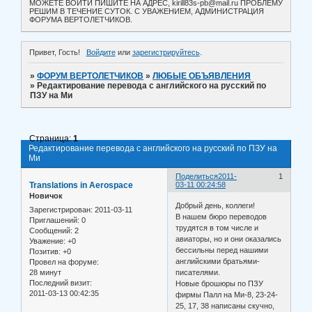
МОЖЕТЕ ВОЙТИ ПИШИТЕ НА АДРЕС, kirill83s-pb@mail.ru ПРОБЛЕМУ
РЕШИМ В ТЕЧЕНИЕ СУТОК. С УВАЖЕНИЕМ, АДМИНИСТРАЦИЯ
ФОРУМА ВЕРТОЛЕТЧИКОВ.
Привет, Гость!
Войдите
или
зарегистрируйтесь
.
»
ФОРУМ ВЕРТОЛЕТЧИКОВ
»
ЛЮБЫЕ ОБЪЯВЛЕНИЯ
»
Редактирование перевода с английского на русский по
ПЗУ на Ми
Страница:
1
Редактирование перевода с английского на русский по ПЗУ на
Ми
Поделиться
2011-
1
Translations in Aerospace
03-11 00:24:58
Новичок
Добрый день, коллеги!
Зарегистрирован
: 2011-03-11
В нашем бюро переводов
Приглашений:
0
трудятся в том числе и
Сообщений:
2
авиаторы, но и они оказались
Уважение:
+0
бессильны перед нашими
Позитив:
+0
английскими братьями-
Провел на форуме:
28 минут
писателями.
Последний визит:
Новые брошюры по ПЗУ
2011-03-13 00:42:35
фирмы Палл на Ми-8, 23-24-
25, 17, 38 написаны скучно,