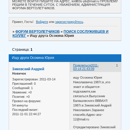
МОЖЕТЕ ВОЙТИ ПИШИТЕ НА АДРЕС, kirill83s-pb@mail.ru ПРОБЛЕМУ
РЕШИМ В ТЕЧЕНИЕ СУТОК. С УВАЖЕНИЕМ, АДМИНИСТРАЦИЯ
ФОРУМА ВЕРТОЛЕТЧИКОВ.
Привет, Гость!
Войдите
или
зарегистрируйтесь
.
»
ФОРУМ ВЕРТОЛЕТЧИКОВ
»
ПОИСК СОСЛУЖИВЦЕВ И
КОЛЛЕГ
»
Ищу друга Осокина Юрия
Страница:
1
Ищу друга Осокина Юрия
Поделиться
2011-
1
Зикевский Андрей
03-14 21:43:09
Новичок
ищу Осокина Юрия
Зарегистрирован
: 2011-03-14
Николаевича 1987г.в.,кто
Приглашений:
0
знает и общается-
Сообщений:
1
подскажите,как
Уважение:
+0
связаться.Выпускник
Позитив:
+0
Балашовского ВВВАУЛ
Провел на форуме:
54 минуты
1987г.в.Зикевский Андрей
Последний визит:
Николаевич.Заранее
2011-11-01 22:44:27
спасибо.Адрес-anz-
12@mail.ru
Отредактировано Зикевский