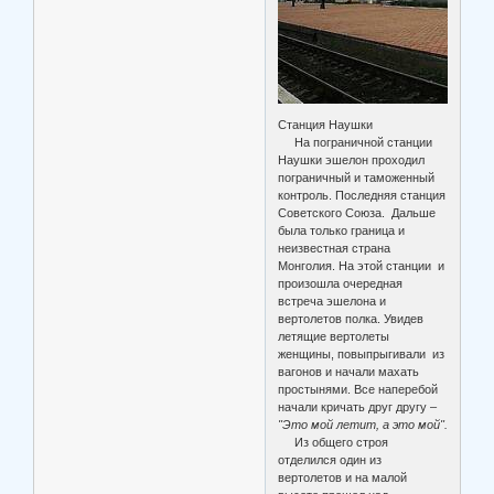
Станция Наушки
На пограничной станции
Наушки эшелон проходил
пограничный и таможенный
контроль. Последняя станция
Советского Союза. Дальше
была только граница и
неизвестная страна
Монголия. На этой станции и
произошла очередная
встреча эшелона и
вертолетов полка. Увидев
летящие вертолеты
женщины, повыпрыгивали из
вагонов и начали махать
простынями. Все наперебой
начали кричать друг другу –
"Это мой летит, а это мой".
Из общего строя
отделился один из
вертолетов и на малой