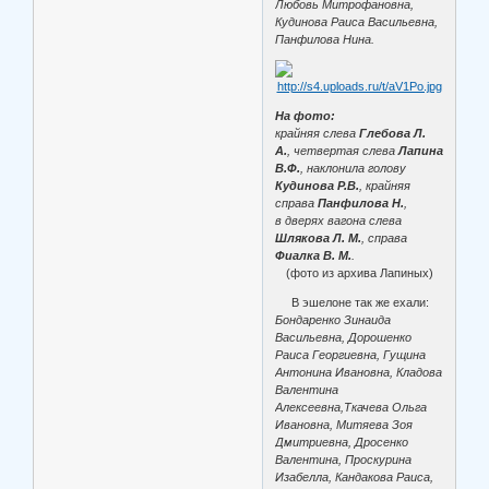
Любовь Митрофановна,
Кудинова Раиса Васильевна,
Панфилова Нина.
На фото:
крайняя слева
Глебова Л.
А.
, четвертая слева
Лапина
В.Ф.
, наклонила голову
Кудинова Р.В.
, крайняя
справа
Панфилова Н.
,
в дверях вагона слева
Шлякова Л. М.
, справа
Фиалка В. М.
.
(фото из архива Лапиных)
В эшелоне так же ехали:
Бондаренко Зинаида
Васильевна, Дорошенко
Раиса Георгиевна, Гущина
Антонина Ивановна, Кладова
Валентина
Алексеевна,Ткачева Ольга
Ивановна, Митяева Зоя
Дмитриевна, Дросенко
Валентина, Проскурина
Изабелла, Кандакова Раиса,