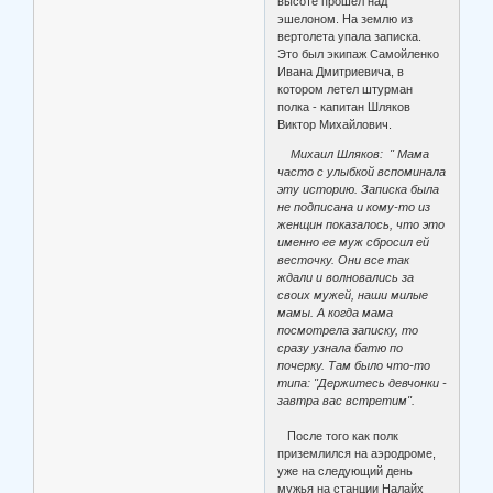
высоте прошел над
эшелоном. На землю из
вертолета упала записка.
Это был экипаж Самойленко
Ивана Дмитриевича, в
котором летел штурман
полка - капитан Шляков
Виктор Михайлович.
Михаил Шляков: " Мама
часто с улыбкой вспоминала
эту историю. Записка была
не подписана и кому-то из
женщин показалось, что это
именно ее муж сбросил ей
весточку. Они все так
ждали и волновались за
своих мужей, наши милые
мамы. А когда мама
посмотрела записку, то
сразу узнала батю по
почерку. Там было что-то
типа: "Держитесь девчонки -
завтра вас встретим".
После того как полк
приземлился на аэродроме,
уже на следующий день
мужья на станции Налайх