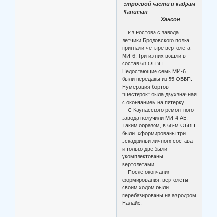
строевой части и кадрам
Капитан
Хансон
Из Ростова с завода
летчики Бродовского полка
пригнали четыре вертолета
МИ-6. Три из них вошли в
состав 68 ОБВП.
Недостающие семь МИ-6
были переданы из 55 ОБВП.
Нумерация бортов
"шестерок" была двухзначная
с окончанием на пятерку.
С Каунасского ремонтного
завода получили МИ-4 АВ.
Таким образом, в 68-м ОБВП
были сформированы три
эскадрильи личного состава
и только две были
укомплектованы
вертолетами.
После окончания
формирования, вертолеты
своим ходом были
перебазированы на аэродром
Налайх.