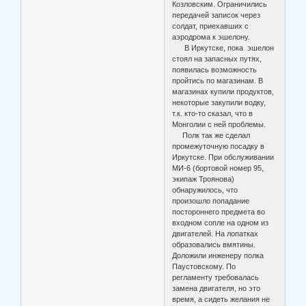
Козловским. Ограничились
передачей записок через
солдат, приехавших с
аэродрома к эшелону.
В Иркутске, пока эшелон
стоял на запасных путях,
появилась возможность
пройтись по магазинам. В
магазинах купили продуктов,
некоторые закупили водку,
т.к. кто-то сказал, что в
Монголии с ней проблемы.
Полк так же сделал
промежуточную посадку в
Иркутске. При обслуживании
МИ-6 (бортовой номер 95,
экипаж Троянова)
обнаружилось, что
произошло попадание
постороннего предмета во
входном сопле на одном из
двигателей. На лопатках
образовались вмятины.
Доложили инженеру полка
Паустовскому. По
регламенту требовалась
замена двигателя, но это
время, а сидеть желания не