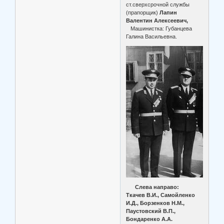
ст.сверхсрочной службы
(прапорщик)
Лапин
Валентин Алексеевич,
Машинистка: Губанцева
Галина Васильевна.
Слева направо:
Ткачев В.И., Самойленко
И.Д., Борзенков Н.М.,
Паустовский В.П.,
Бондаренко А.А.