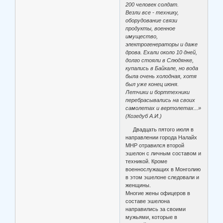
200 человек солдат.
Везли все - технику,
оборудование связи
продукты, военное
имущество,
электрогенераторы и даже
дрова. Ехали около 10 дней,
долго стояли в Слюдянке,
купались в Байкале, но вода
была очень холодная, хотя
был уже конец июня.
Летчики и борттехники
перебрасывались на своих
самолетах и вертолетах...»
(Козедуб А.И.)
Двадцать пятого июля в
направлении города Налайх
МНР отравился второй
эшелон с личным составом и
техникой. Кроме
военнослужащих в Монголию
в этом эшелоне следовали и
женщины.
Многие жены офицеров в
составе эшелона
направились за своими
мужьями, которые в