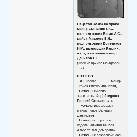
На фото: слева на право -
майор Сметанин С.С.,
подполковник Елгин А.С.,
майор Макаров Б.Н.,
подполковник Борзенков
Н.М., прапорщик Каплин,
на заднем плане майор
Данилов Г. Е.
(Фото из архива Макаровой
Т.Б.)
ШТАБ ВП
ЗНШ полка: майор
Ткачев Виктор Иванович,
Начальники связи:
капитан (майор)
Андреев
Георгий Степанович,
Начальник разведки:
майор Попов Валерий
Данилович,
Начальник строевого
отдела: капитан Хансон
Альберт Вальдемарович,
Начальник секретной части: