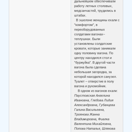
дальнейшем обеспечивали
работу летных столовых,
медсанчастей, трудились в
штабах.
В эшелоне женщины ехали с
"комфортом", в
переоборудованных
солдатами вагонах–
теплушках. Были
установлены солдатские
кровати, которые занимали
одну половину вагона. По
центру находился стол и
"буржуйка". В другой части
вагона была сделана
небольшая загородка, за
которой находился санузел.
Туалет – отверстие в полу
вагона и рукомойник.
В одном из вагонов ехали:
Паустовская Ангелина
Ивановна, Глебова Лидия
Александровна, Губанцева
Галина Васильевна,
Троянова Жанна
Владимировна, Фиалка
Валентина Михайловна,
Попова Наталья, Шлякова