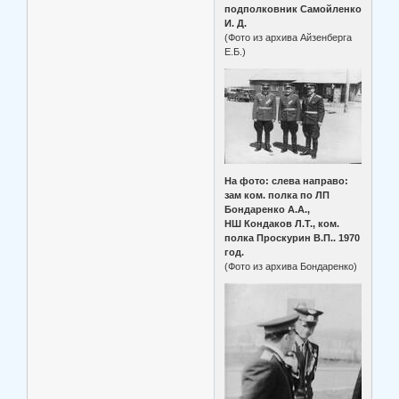
подполковник Самойленко
И. Д.
(Фото из архива Айзенберга
Е.Б.)
На фото: слева направо:
зам ком. полка по ЛП
Бондаренко А.А.,
НШ Кондаков Л.Т., ком.
полка Проскурин В.П.. 1970
год.
(Фото из архива Бондаренко)