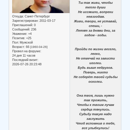
Ты так живи, чтобы
тепло души
Не иссякало, вопреки
Откуда:
Санкт-Петербург
невзгодам.
Зарегистрирован
: 2011-03-17
Живи, твори, не уставай,
Приглашений:
0
спеши, -
Сообщений:
236
Летят за днями дни, за
Уважение:
+4
годом - годы.
Позитив:
+25
Пол:
Мужской
Возраст:
66
[1960-04-26]
Пройди по жизни весело,
Провел на форуме:
легко,
24 дня 11 часов
Не отвечай на зависти
Последний визит:
иголки.
2026-07-26 20:23:48
Будь выше недругов.
Поверь, никто
Не соберёт твоей судьбы
осколки.
Она твоя, лишь нужно
так прожить,
Чтобы к твоим лучам
сердца тянулись.
Судьбу такую надо
заслужить
Чтоб вспомнив о тебе,
все улыбнулись!