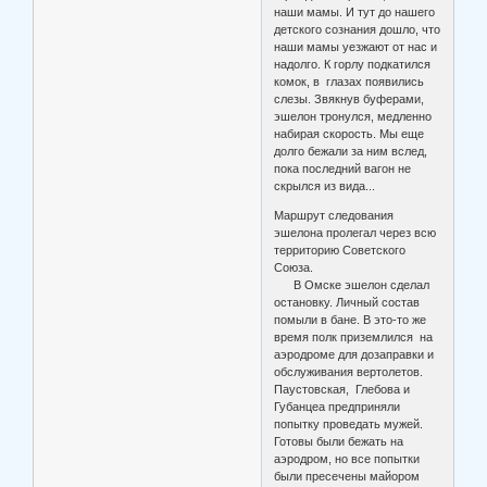
наши мамы. И тут до нашего
детского сознания дошло, что
наши мамы уезжают от нас и
надолго. К горлу подкатился
комок, в глазах появились
слезы. Звякнув буферами,
эшелон тронулся, медленно
набирая скорость. Мы еще
долго бежали за ним вслед,
пока последний вагон не
скрылся из вида...
Маршрут следования
эшелона пролегал через всю
территорию Советского
Союза.
В Омске эшелон сделал
остановку. Личный состав
помыли в бане. В это-то же
время полк приземлился на
аэродроме для дозаправки и
обслуживания вертолетов.
Паустовская, Глебова и
Губанцеа предприняли
попытку проведать мужей.
Готовы были бежать на
аэродром, но все попытки
были пресечены майором