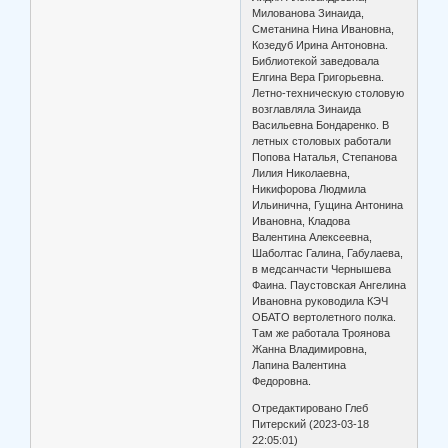
Милованова Зинаида,
Сметанина Нина Ивановна,
Козедуб Ирина Антоновна.
Библиотекой заведовала
Елгина Вера Григорьевна.
Летно-техническую столовую
возглавляла Зинаида
Васильевна Бондаренко. В
летных столовых работали
Попова Наталья, Степанова
Лилия Николаевна,
Никифорова Людмила
Ильинична, Гущина Антонина
Ивановна, Кладова
Валентина Алексеевна,
Шаболтас Галина, Габулаева,
в медсанчасти Чернышева
Фаина. Паустовская Ангелина
Ивановна руководила КЭЧ
ОБАТО вертолетного полка.
Там же работала Троянова
Жанна Владимировна,
Лапина Валентина
Федоровна.
Отредактировано Глеб
Питерский (2023-03-18
22:05:01)