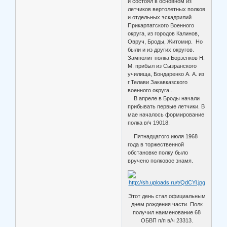
и состоял в основном из
летчиков вертолетных полков
и отдельных эскадрилий
Прикарпатского Военного
округа, из городов Калинов,
Овруч, Броды, Житомир. Но
были и из других округов.
Замполит полка Борзенков Н.
М. прибыл из Сызранского
училища, Бондаренко А. А. из
г.Телави Закавказского
военного округа...
В апреле в Броды начали
прибывать первые летчики. В
мае началось формирование
полка в/ч 19018.
Пятнадцатого июля 1968
года в торжественной
обстановке полку было
вручено полковое знамя.
Этот день стал официальным
днем рождения части. Полк
получил наименование 68
ОБВП п/п в/ч 23313.