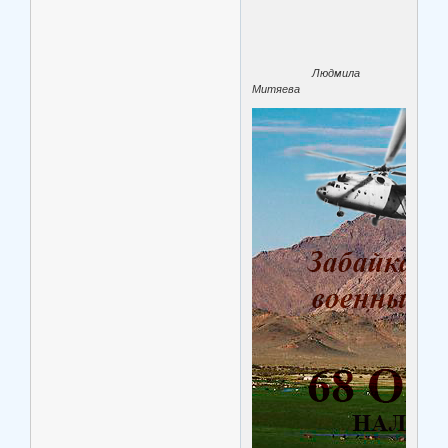
Людмила
Митяева