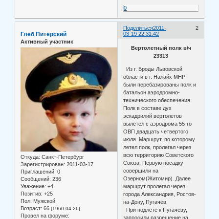
0
Поделиться
2011-
2
Глеб Питерский
03-19 22:31:42
Активный участник
Вертолетный полк в/ч
23313
Из г. Броды Львовской
области в г. Налайх МНР
были перебазированы полк и
батальон аэродромно-
технического обеспечения.
Полк в составе дух
эскадрилий вертолетов
вылетел с аэродрома 55-го
ОВП двадцать четвертого
июля. Маршрут, по которому
летел полк, пролегал через
всю территорию Советского
Откуда:
Санкт-Петербург
Союза. Первую посадку
Зарегистрирован
: 2011-03-17
совершили на
Приглашений:
0
Озерном(Житомир). Далее
Сообщений:
236
Уважение:
+4
маршрут пролегал через
Позитив:
+25
города Александрия, Ростов-
Пол:
Мужской
на-Дону, Пугачев.
Возраст:
66
[1960-04-26]
При подлете к Пугачеву,
Провел на форуме:
запросили разрешение на