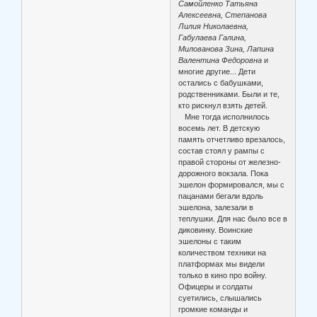
Самойленко Татьяна
Алексеевна, Степанова
Лилия Николаевна,
Габулаева Галина,
Милованова Зина, Лапина
Валентина Федоровна
и
многие другие... Дети
остались с бабушками,
родственниками. Были и те,
кто рискнул взять детей.
Мне тогда исполнилось
восемь лет. В детскую
память отчетливо врезалось,
состав стоял у рампы с
правой стороны от железно-
дорожного вокзала. Пока
эшелон формировался, мы с
пацанами бегали вдоль
эшелона, залезали в
теплушки. Для нас было все в
диковинку. Воинские
эшелоны с таким
количеством техники на
платформах мы видели
только в кино про войну.
Офицеры и солдаты
суетились, слышались
громкие команды и