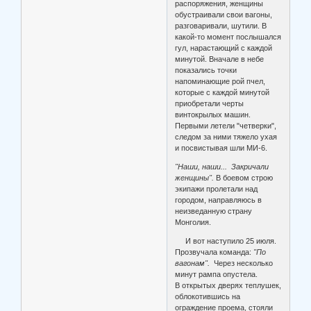
распоряжения, женщины
обустраивали свои вагоны,
разговаривали, шутили. В
какой-то момент послышался
гул, нарастающий с каждой
минутой. Вначале в небе
показались точки
напоминающие рой пчел,
которые с каждой минутой
приобретали черты
винтокрылых машин.
Первыми летели "четверки",
следом за ними тяжело ухая
и посвистывая шли МИ-6.
"Наши, наши... Закричали
женщины".
В боевом строю
экипажи пролетали над
городом, направляюсь в
неизведанную страну
Монголия.
И вот наступило 25 июля.
Прозвучала команда:
"По
вагонам".
Через несколько
минут рампа опустела.
В открытых дверях теплушек,
облокотившись на
ограждение проема, стояли