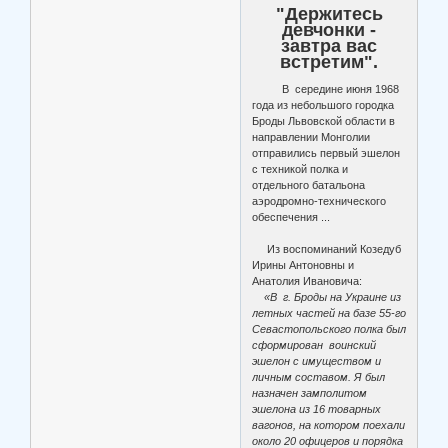
"Держитесь
девчонки -
завтра вас
встретим".
В середине июня 1968
года из небольшого городка
Броды Львовской области в
направлении Монголии
отправились первый эшелон
с техникой полка и
отдельного батальона
аэродромно-технического
обеспечения ...
Из воспоминаний Козедуб
Ирины Антоновны и
Анатолия Ивановича:
«В г. Броды на Украине из
летных частей на базе 55-го
Севастопольского полка был
сформирован воинский
эшелон с имуществом и
личным составом. Я был
назначен замполитом
эшелона из 16 товарных
вагонов, на котором поехали
около 20 офицеров и порядка