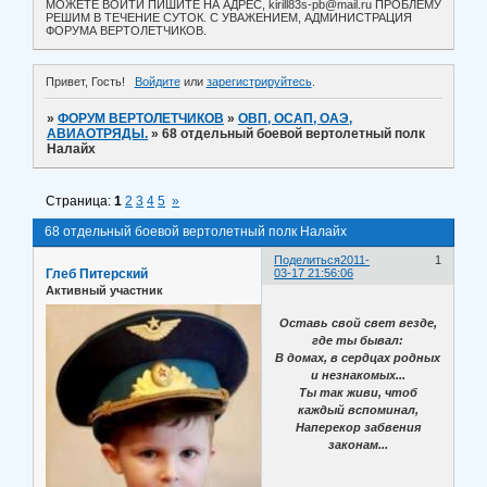
МОЖЕТЕ ВОЙТИ ПИШИТЕ НА АДРЕС, kirill83s-pb@mail.ru ПРОБЛЕМУ
РЕШИМ В ТЕЧЕНИЕ СУТОК. С УВАЖЕНИЕМ, АДМИНИСТРАЦИЯ
ФОРУМА ВЕРТОЛЕТЧИКОВ.
Привет, Гость!
Войдите
или
зарегистрируйтесь
.
»
ФОРУМ ВЕРТОЛЕТЧИКОВ
»
ОВП, ОСАП, ОАЭ,
АВИАОТРЯДЫ.
»
68 отдельный боевой вертолетный полк
Налайх
Страница:
1
2
3
4
5
»
68 отдельный боевой вертолетный полк Налайх
Поделиться
2011-
1
Глеб Питерский
03-17 21:56:06
Активный участник
Оставь свой свет везде,
где ты бывал:
В домах, в сердцах родных
и незнакомых...
Ты так живи, чтоб
каждый вспоминал,
Наперекор забвения
законам...