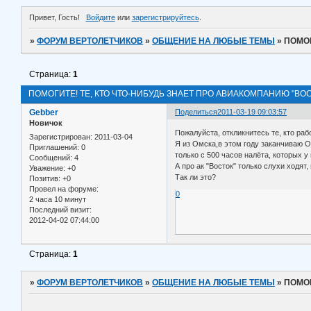
Привет, Гость!
Войдите
или
зарегистрируйтесь
.
»
ФОРУМ ВЕРТОЛЕТЧИКОВ
»
ОБЩЕНИЕ НА ЛЮБЫЕ ТЕМЫ
»
ПОМОГ
Страница:
1
ПОМОГИТЕ! ТЕ, КТО ЧТО-НИБУДЬ ЗНАЕТ ПРО АВИАКОМПАНИЮ "ВОС
Gebber
Поделиться
2011-03-19 09:03:57
Новичок
Пожалуйста, откликнитесь те, кто раб
Зарегистрирован
: 2011-03-04
Я из Омска,в этом году заканчиваю О
Приглашений:
0
только с 500 часов налёта, которых у 
Сообщений:
4
А про ак "Восток" только слухи ходят
Уважение:
+0
Так ли это?
Позитив:
+0
Провел на форуме:
0
2 часа 10 минут
Последний визит:
2012-04-02 07:44:00
Страница:
1
»
ФОРУМ ВЕРТОЛЕТЧИКОВ
»
ОБЩЕНИЕ НА ЛЮБЫЕ ТЕМЫ
»
ПОМОГ