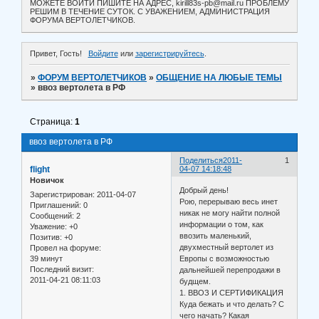
МОЖЕТЕ ВОЙТИ ПИШИТЕ НА АДРЕС, kirill83s-pb@mail.ru ПРОБЛЕМУ
РЕШИМ В ТЕЧЕНИЕ СУТОК. С УВАЖЕНИЕМ, АДМИНИСТРАЦИЯ
ФОРУМА ВЕРТОЛЕТЧИКОВ.
Привет, Гость!
Войдите
или
зарегистрируйтесь
.
»
ФОРУМ ВЕРТОЛЕТЧИКОВ
»
ОБЩЕНИЕ НА ЛЮБЫЕ ТЕМЫ
»
ввоз вертолета в РФ
Страница:
1
ввоз вертолета в РФ
Поделиться
2011-
1
flight
04-07 14:18:48
Новичок
Добрый день!
Зарегистрирован
: 2011-04-07
Рою, перерываю весь инет
Приглашений:
0
никак не могу найти полной
Сообщений:
2
информации о том, как
Уважение:
+0
ввозить маленький,
Позитив:
+0
двухместный вертолет из
Провел на форуме:
39 минут
Европы с возможностью
Последний визит:
дальнейшей перепродажи в
2011-04-21 08:11:03
будщем.
1. ВВОЗ И СЕРТИФИКАЦИЯ
Куда бежать и что делать? С
чего начать? Какая