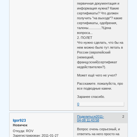
первичная документация и
информация нужна? Какие
сертификаты? Что должен
получить "на выходе"? какие
сертификаты, одобрения,
талоны..............?Цена
вопроса...
2. ПОЛЕТ
Что нужно сделать, что бы на
нем можно было тут летать в
России (европейский
(немецкий,
французский)сертификат
недействителен?).
Может ещё чего не учел?
Расскажите. пожалуйста, про
все подводные камни.
Заранее спасибо.
0
Поделиться
2011-
2
Igor923
04-08 11:43:58
Новичок
Вопрос очень серьезный, и
Откуда:
ROV
ответить на него просто на
Зарегистрирован
: 2011-01-27