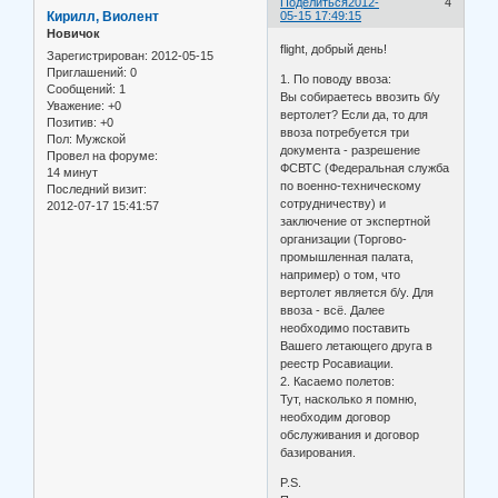
Поделиться
2012-
4
Кирилл, Виолент
05-15 17:49:15
Новичок
flight, добрый день!
Зарегистрирован
: 2012-05-15
Приглашений:
0
1. По поводу ввоза:
Сообщений:
1
Вы собираетесь ввозить б/у
Уважение:
+0
вертолет? Если да, то для
Позитив:
+0
ввоза потребуется три
Пол:
Мужской
документа - разрешение
Провел на форуме:
ФСВТС (Федеральная служба
14 минут
по военно-техническому
Последний визит:
сотрудничеству) и
2012-07-17 15:41:57
заключение от экспертной
организации (Торгово-
промышленная палата,
например) о том, что
вертолет является б/у. Для
ввоза - всё. Далее
необходимо поставить
Вашего летающего друга в
реестр Росавиации.
2. Касаемо полетов:
Тут, насколько я помню,
необходим договор
обслуживания и договор
базирования.
P.S.