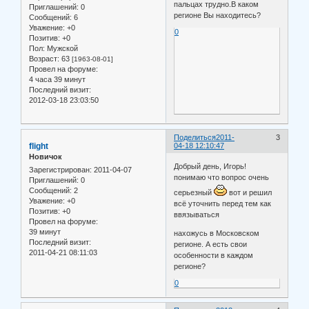
пальцах трудно.В каком
Приглашений:
0
регионе Вы находитесь?
Сообщений:
6
Уважение:
+0
0
Позитив:
+0
Пол:
Мужской
Возраст:
63
[1963-08-01]
Провел на форуме:
4 часа 39 минут
Последний визит:
2012-03-18 23:03:50
Поделиться
2011-
3
flight
04-18 12:10:47
Новичок
Добрый день, Игорь!
Зарегистрирован
: 2011-04-07
понимаю что вопрос очень
Приглашений:
0
Сообщений:
2
серьезный
вот и решил
Уважение:
+0
всё уточнить перед тем как
Позитив:
+0
ввязываться
Провел на форуме:
39 минут
нахожусь в Московском
Последний визит:
регионе. А есть свои
2011-04-21 08:11:03
особенности в каждом
регионе?
0