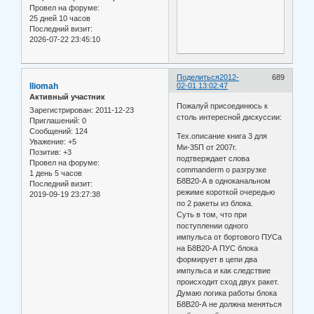
Провел на форуме:
25 дней 10 часов
Последний визит:
2026-07-22 23:45:10
Поделиться
2012-
689
lliomah
02-01 13:02:47
Активный участник
Пожалуй присоединюсь к
Зарегистрирован
: 2011-12-23
столь интересной дискуссии:
Приглашений:
0
Сообщений:
124
Тех.описание книга 3 для
Уважение:
+5
Ми-35П от 2007г.
Позитив:
+3
подтверждает слова
Провел на форуме:
commanderm о разгрузке
1 день 5 часов
Б8В20-А в одноканальном
Последний визит:
режиме короткой очередью
2019-09-19 23:27:38
по 2 ракеты из блока.
Суть в том, что при
поступлении одного
импульса от бортового ПУСа
на Б8В20-А ПУС блока
формирует в цепи два
импульса и как следствие
происходит сход двух ракет.
Думаю логика работы блока
Б8В20-А не должна меняться