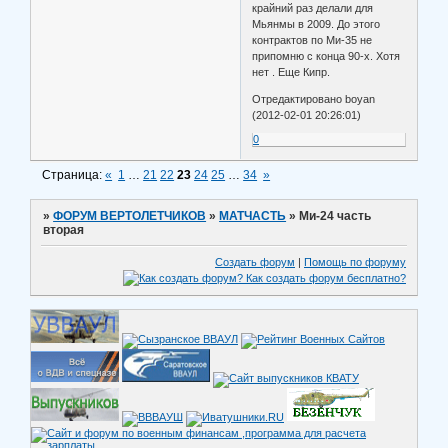
крайний раз делали для
Мьянмы в 2009. До этого
контрактов по Ми-35 не
припомню с конца 90-х. Хотя
нет . Еще Кипр.
Отредактировано boyan
(2012-02-01 20:26:01)
0
Страница:
«
1
…
21
22
23
24
25
…
34
»
»
ФОРУМ ВЕРТОЛЕТЧИКОВ
»
МАТЧАСТЬ
»
Ми-24 часть
вторая
Создать форум
|
Помощь по форуму