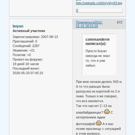
0
Поделиться
2012-
672
boyan
01-31 18:21:19
Активный участник
Зарегистрирован
: 2007-08-13
commanderm
Приглашений:
0
написал(а):
Сообщений:
2287
Уважение:
+21
Просто boyan
Позитив:
+0
никогда не знал
Провел на форуме:
то, что я уже
19 дней 18 часов
забыл.
Последний визит:
2026-05-20 07:45:15
При мне начали делать 543-и.
А то что раньше была
разгрузка на короткой по 2 я
знаю. Только я же говорил,
что все меняется.
Так что насчет С-13 на
азербайджанцах?
С
нетерпением ждем
фотографий
А я вас
позже просвещу с ситуацией
в этом вопросе.