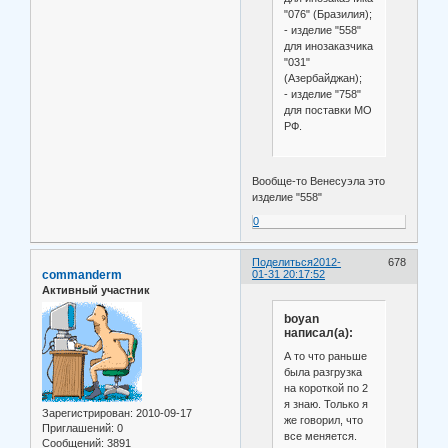
"076" (Бразилия);
- изделие "558"
для инозаказчика
"031"
(Азербайджан);
- изделие "758"
для поставки МО
РФ.
Вообще-то Венесуэла это
изделие "558"
0
Поделиться
2012-
678
commanderm
01-31 20:17:52
Активный участник
boyan
написал(а):
А то что раньше
была разгрузка
на короткой по 2
я знаю. Только я
Зарегистрирован
: 2010-09-17
же говорил, что
Приглашений:
0
все меняется.
Сообщений:
3891