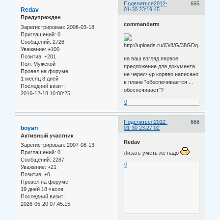
Поделиться
2012-
665
Redav
01-30 23:19:45
Предупрежден
commanderm
Зарегистрирован
: 2008-03-18
Приглашений:
0
Сообщений:
2726
Уважение:
+100
Позитив:
+201
на ваш взгляд первое
Пол:
Мужской
предложение для документа
Провел на форуме:
не чересчур коряво написано
1 месяц 8 дней
в плане "обеспечивается ...
Последний визит:
обеспечивает"?
2016-12-18 10:00:25
0
Поделиться
2012-
666
boyan
01-30 23:27:02
Активный участник
Redav
Зарегистрирован
: 2007-08-13
Приглашений:
0
Лизать уметь же надо
Сообщений:
2287
0
Уважение:
+21
Позитив:
+0
Провел на форуме:
19 дней 18 часов
Последний визит:
2026-05-20 07:45:15