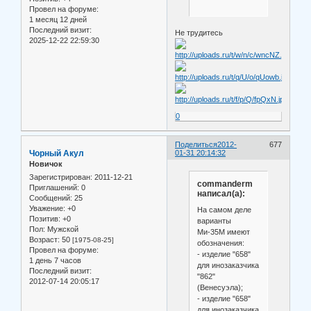
Провел на форуме:
1 месяц 12 дней
Последний визит:
Не трудитесь
2025-12-22 22:59:30
0
Поделиться
2012-
677
Чорный Акул
01-31 20:14:32
Новичок
Зарегистрирован
: 2011-12-21
commanderm
Приглашений:
0
написал(а):
Сообщений:
25
Уважение:
+0
На самом деле
Позитив:
+0
варианты
Пол:
Мужской
Ми-35М имеют
Возраст:
50
[1975-08-25]
обозначения:
Провел на форуме:
- изделие "658"
1 день 7 часов
для инозаказчика
Последний визит:
"862"
2012-07-14 20:05:17
(Венесуэла);
- изделие "658"
для инозаказчика