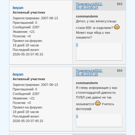
Поделиться
2012-
663
boyan
01-30 23:00:14
Активный участник
commanderm
Зарегистрирован
: 2007-08-13
Дятел, у нас венесуэльцы
Приглашений:
0
Сообщений:
2287
стали 658- м изделием?
Уважение:
+21
Может еще яйца у них
Позитив:
+0
покажете?
Провел на форуме:
0
19 дней 18 часов
Последний визит:
2026-05-20 07:45:15
Поделиться
2012-
664
boyan
01-30 23:07:15
Активный участник
commanderm
Зарегистрирован
: 2007-08-13
Я гляжу информация у вас
Приглашений:
0
стопитнадцатой давности.
Сообщений:
2287
ПУВЛ уже давно не так
Уважение:
+21
Позитив:
+0
называется
Учитесь
Провел на форуме:
фотограф
19 дней 18 часов
0
Последний визит:
2026-05-20 07:45:15