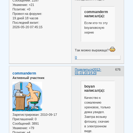
Сообщений:
2287
Уважение:
+21
Позитив:
+0
commanderm
Провел на форуме:
написал(а):
19 дней 18 часов
Последний визит:
Если кто-то эту
2026-05-20 07:45:15
boyanовскую
херню
Так можно выражаца?
0
Поделиться
2012-
676
commanderm
01-31 20:14:29
Активный участник
boyan
написал(а):
Качество к
сожалению
хреновое, только
дома увидел.
Зарегистрирован
: 2010-09-17
Завтра возьму
Приглашений:
0
флэшку, скачаю
Сообщений:
3891
в электронном
Уважение:
+79
виде.
Позитив:
+4