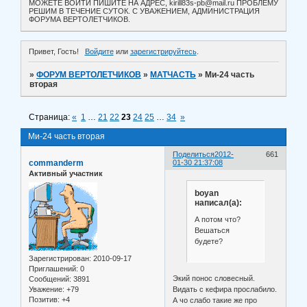
МОЖЕТЕ ВОЙТИ ПИШИТЕ НА АДРЕС, kirill83s-pb@mail.ru ПРОБЛЕМУ
РЕШИМ В ТЕЧЕНИЕ СУТОК. С УВАЖЕНИЕМ, АДМИНИСТРАЦИЯ
ФОРУМА ВЕРТОЛЕТЧИКОВ.
Привет, Гость!
Войдите
или
зарегистрируйтесь
.
»
ФОРУМ ВЕРТОЛЕТЧИКОВ
»
МАТЧАСТЬ
»
Ми-24 часть
вторая
Страница:
«
1
…
21
22
23
24
25
…
34
»
Ми-24 часть вторая
Поделиться
2012-
661
commanderm
01-30 21:37:08
Активный участник
boyan
написал(а):
А потом что?
Вешаться
будете?
Зарегистрирован
: 2010-09-17
Приглашений:
0
Экий понос словесный.
Сообщений:
3891
Уважение:
+79
Видать с кефира прослабило.
Позитив:
+4
А чо слабо такие же про