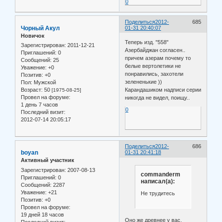
0
Поделиться
2012-
685
Чорный Акул
01-31 20:40:07
Новичок
Теперь изд. "558"
Зарегистрирован
: 2011-12-21
Азербайджан согласен..
Приглашений:
0
причем азерам почему то
Сообщений:
25
белые вертолетики не
Уважение:
+0
понравились, захотели
Позитив:
+0
зелененькие ))
Пол:
Мужской
Возраст:
50
Карандашиком надписи серии
[1975-08-25]
Провел на форуме:
никогда не видел, поищу..
1 день 7 часов
0
Последний визит:
2012-07-14 20:05:17
Поделиться
2012-
686
boyan
01-31 20:41:18
Активный участник
Зарегистрирован
: 2007-08-13
commanderm
Приглашений:
0
написал(а):
Сообщений:
2287
Уважение:
+21
Не трудитесь
Позитив:
+0
Провел на форуме:
19 дней 18 часов
Оно же древнее у вас.
Последний визит: