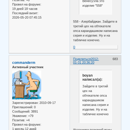
Позитив:
+0
Венесуэла это
Провел на форуме:
изделие "558"
19 дней 18 часов
Последний визит:
2026-05-20 07:45:15
558 - Азербайджан. Зайдите в
третий цех на обтекателе
опса карандашиком написана
серия и изделие. Ну и на
табличке конечно.
0
Поделиться
2012-
683
commanderm
01-31 20:36:20
Активный участник
boyan
написал(а):
Зайдите в третий
цех на
обтекателе опса
карандашиком
Зарегистрирован
: 2010-09-17
написана серия и
Приглашений:
0
изделие. Ну и на
Сообщений:
3891
табличке конечно
Уважение:
+79
Позитив:
+4
Провел на форуме:
1 месяц 12 дней
Источники познаний ясны.