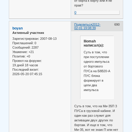
от борта к борту или я не
прав?
0
Поделиться
2012-
690
boyan
02-01 19:08:39
Активный участник
Зарегистрирован
: 2007-08-13
lliomah
Приглашений:
0
написал(а):
Сообщений:
2287
Уважение:
+21
Суть в том, что
Позитив:
+0
при поступлении
Провел на форуме:
одного импульса
19 дней 18 часов
от бортового
Последний визит:
ПУСа на Б8В20-А
2026-05-20 07:45:15
ПУС блока
формирует в
цепи два
импульса
Суть в том, что на Ми-35П 3
ПУСа в грузовой кабине. И
один как раз служит для
активации двух других по
бортам. И еще в том, что
Ми-35, вот не знаю П или нет