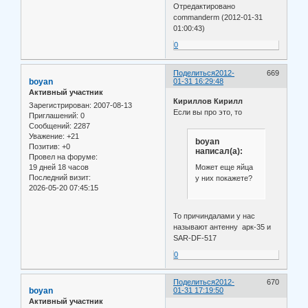
Отредактировано
commanderm (2012-01-31
01:00:43)
0
Поделиться
2012-
669
boyan
01-31 16:29:48
Активный участник
Кириллов Кирилл
Зарегистрирован
: 2007-08-13
Если вы про это, то
Приглашений:
0
Сообщений:
2287
Уважение:
+21
boyan
Позитив:
+0
написал(а):
Провел на форуме:
Может еще яйца
19 дней 18 часов
Последний визит:
у них покажете?
2026-05-20 07:45:15
То причиндалами у нас
называют антенну арк-35 и
SAR-DF-517
0
Поделиться
2012-
670
boyan
01-31 17:19:50
Активный участник