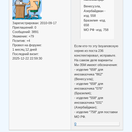
Венесуэла,
Азербайджан -
изд. 558
Бразилия -изд.
Зарегистрирован
: 2010-09-17
658
Приглашений:
0
МО РФ -изд. 758
Сообщений:
3891
Уважение:
+79
Позитив:
+4
Провел на форуме:
Если кто-то эту boyanовскую
1 месяц 12 дней
херню из поста 236
Последний визит:
конспектировал, исправьте.
2025-12-22 22:59:30
На самом деле варианты
Ми-35М имеют обозначения:
- изделие "658" для
инозаказчика "862"
(Венесуэла);
- изделие "658" для
инозаказчика "076"
(Бразилия);
- изделие "558" для
инозаказчика "031"
(Азербайджан);
- изделие "758" для поставки
МО РФ.
0