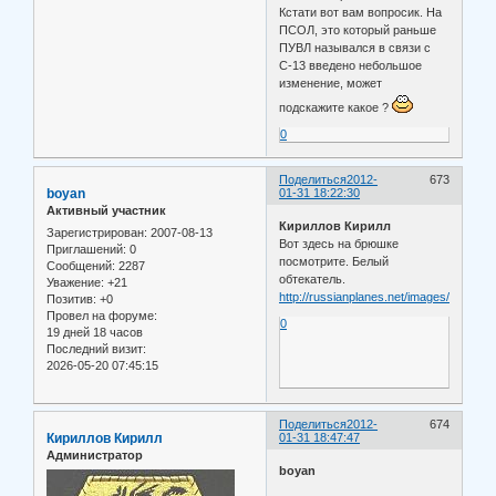
Кстати вот вам вопросик. На
ПСОЛ, это который раньше
ПУВЛ назывался в связи с
С-13 введено небольшое
изменение, может
подскажите какое ?
0
Поделиться
2012-
673
boyan
01-31 18:22:30
Активный участник
Кириллов Кирилл
Зарегистрирован
: 2007-08-13
Вот здесь на брюшке
Приглашений:
0
посмотрите. Белый
Сообщений:
2287
обтекатель.
Уважение:
+21
http://russianplanes.net/images/to65000
Позитив:
+0
Провел на форуме:
0
19 дней 18 часов
Последний визит:
2026-05-20 07:45:15
Поделиться
2012-
674
Кириллов Кирилл
01-31 18:47:47
Администратор
boyan