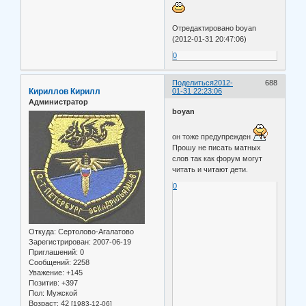
Отредактировано boyan
(2012-01-31 20:47:06)
0
Поделиться
2012-
688
Кириллов Кирилл
01-31 22:23:06
Администратор
boyan
он тоже предупрежден
Прошу не писать матных
слов так как форум могут
читать и читают дети.
0
Откуда:
Сертолово-Агалатово
Зарегистрирован
: 2007-06-19
Приглашений:
0
Сообщений:
2258
Уважение:
+145
Позитив:
+397
Пол:
Мужской
Возраст:
42
[1983-12-06]