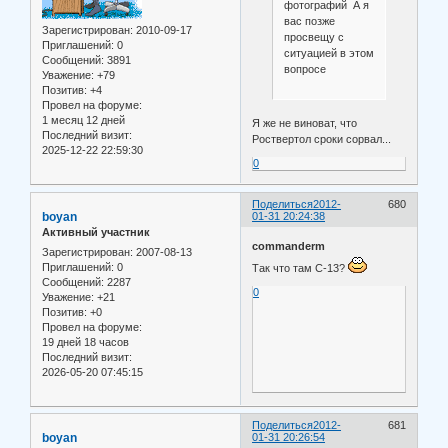
фотографий А я
вас позже
Зарегистрирован
: 2010-09-17
просвещу с
Приглашений:
0
ситуацией в этом
Сообщений:
3891
вопросе
Уважение:
+79
Позитив:
+4
Провел на форуме:
1 месяц 12 дней
Я же не виноват, что
Последний визит:
Роствертол сроки сорвал...
2025-12-22 22:59:30
0
Поделиться
2012-
680
boyan
01-31 20:24:38
Активный участник
commanderm
Зарегистрирован
: 2007-08-13
Приглашений:
0
Так что там С-13?
Сообщений:
2287
0
Уважение:
+21
Позитив:
+0
Провел на форуме:
19 дней 18 часов
Последний визит:
2026-05-20 07:45:15
Поделиться
2012-
681
boyan
01-31 20:26:54