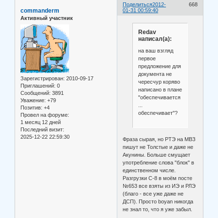
Поделиться
2012-
668
commanderm
01-31 00:59:40
Активный участник
Redav
написал(а):
на ваш взгляд
первое
предложение для
документа не
Зарегистрирован
: 2010-09-17
чересчур коряво
Приглашений:
0
написано в плане
Сообщений:
3891
"обеспечивается
Уважение:
+79
...
Позитив:
+4
обеспечивает"?
Провел на форуме:
1 месяц 12 дней
Последний визит:
2025-12-22 22:59:30
Фраза сырая, но РТЭ на МВЗ
пишут не Толстые и даже не
Акунины. Больше смущает
употребление слова "блок" в
единственном числе.
Разгрузки С-8 в моём посте
№653 все взяты из ИЭ и РЛЭ
(благо - все уже даже не
ДСП). Просто boyan никогда
не знал то, что я уже забыл.