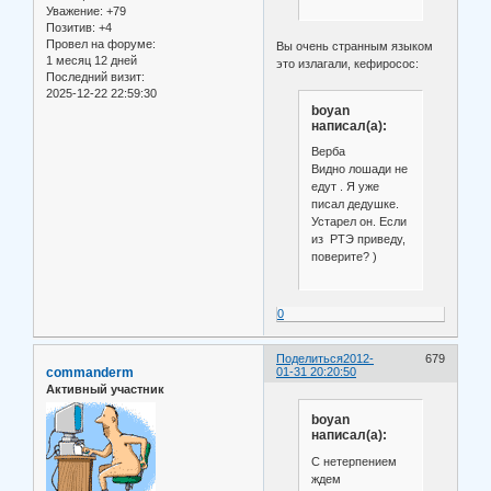
Уважение:
+79
Позитив:
+4
Провел на форуме:
Вы очень странным языком
1 месяц 12 дней
это излагали, кефиросос:
Последний визит:
2025-12-22 22:59:30
boyan
написал(а):
Верба
Видно лошади не
едут . Я уже
писал дедушке.
Устарел он. Если
из РТЭ приведу,
поверите? )
0
Поделиться
2012-
679
commanderm
01-31 20:20:50
Активный участник
boyan
написал(а):
С нетерпением
ждем