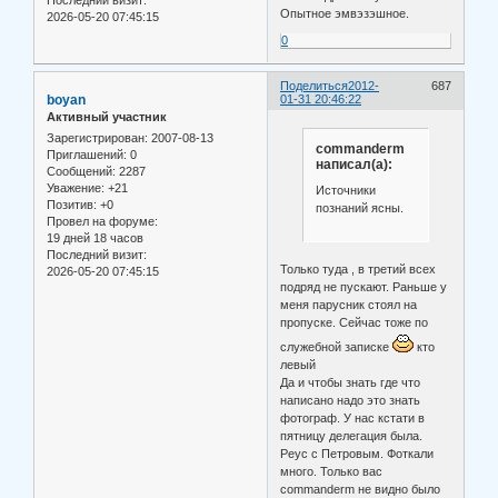
Опытное эмвэзэшное.
2026-05-20 07:45:15
0
Поделиться
2012-
687
boyan
01-31 20:46:22
Активный участник
Зарегистрирован
: 2007-08-13
commanderm
Приглашений:
0
написал(а):
Сообщений:
2287
Уважение:
+21
Источники
Позитив:
+0
познаний ясны.
Провел на форуме:
19 дней 18 часов
Последний визит:
Только туда , в третий всех
2026-05-20 07:45:15
подряд не пускают. Раньше у
меня парусник стоял на
пропуске. Сейчас тоже по
служебной записке
кто
левый
Да и чтобы знать где что
написано надо это знать
фотограф. У нас кстати в
пятницу делегация была.
Реус с Петровым. Фоткали
много. Только вас
commanderm не видно было