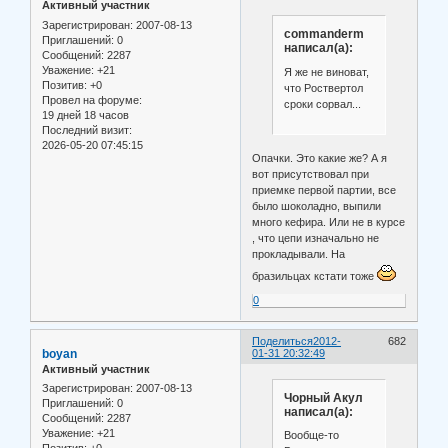
Активный участник
Зарегистрирован
: 2007-08-13
commanderm
Приглашений:
0
написал(а):
Сообщений:
2287
Уважение:
+21
Я же не виноват,
Позитив:
+0
что Роствертол
Провел на форуме:
сроки сорвал...
19 дней 18 часов
Последний визит:
2026-05-20 07:45:15
Опачки. Это какие же? А я
вот присутствовал при
приемке первой партии, все
было шоколадно, выпили
много кефира. Или не в курсе
, что цепи изначально не
прокладывали. На
бразильцах кстати тоже
0
Поделиться
2012-
682
boyan
01-31 20:32:49
Активный участник
Зарегистрирован
: 2007-08-13
Чорный Акул
Приглашений:
0
написал(а):
Сообщений:
2287
Уважение:
+21
Вообще-то