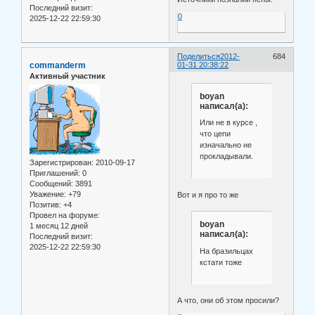
Последний визит:
0
2025-12-22 22:59:30
Поделиться
2012-
684
commanderm
01-31 20:38:22
Активный участник
boyan
написал(а):
Или не в курсе ,
что цепи
изначально не
прокладывали.
Зарегистрирован
: 2010-09-17
Приглашений:
0
Сообщений:
3891
Уважение:
+79
Вот и я про то же
Позитив:
+4
Провел на форуме:
boyan
1 месяц 12 дней
написал(а):
Последний визит:
2025-12-22 22:59:30
На бразильцах
кстати тоже
А что, они об этом просили?