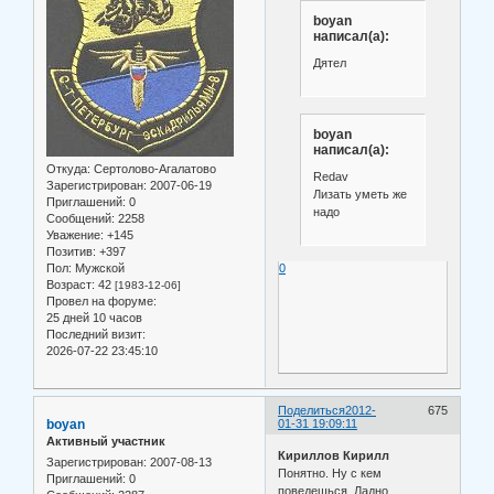
boyan
написал(а):
Дятел
boyan
написал(а):
Откуда:
Сертолово-Агалатово
Redav
Зарегистрирован
: 2007-06-19
Лизать уметь же
Приглашений:
0
надо
Сообщений:
2258
Уважение:
+145
Позитив:
+397
Пол:
Мужской
0
Возраст:
42
[1983-12-06]
Провел на форуме:
25 дней 10 часов
Последний визит:
2026-07-22 23:45:10
Поделиться
2012-
675
boyan
01-31 19:09:11
Активный участник
Кириллов Кирилл
Зарегистрирован
: 2007-08-13
Понятно. Ну с кем
Приглашений:
0
поведешься. Ладно