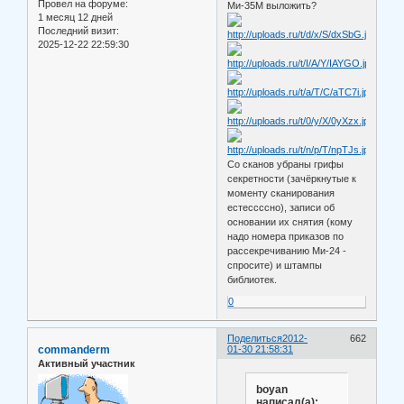
Провел на форуме:
Ми-35М выложить?
1 месяц 12 дней
Последний визит:
2025-12-22 22:59:30
Со сканов убраны грифы
секретности (зачёркнутые к
моменту сканирования
естессссно), записи об
основании их снятия (кому
надо номера приказов по
рассекречиванию Ми-24 -
спросите) и штампы
библиотек.
0
Поделиться
2012-
662
commanderm
01-30 21:58:31
Активный участник
boyan
написал(а):