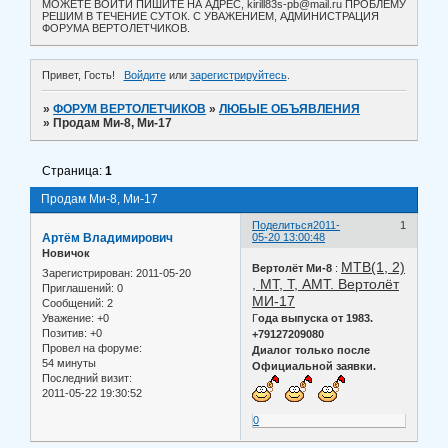
МОЖЕТЕ ВОЙТИ ПИШИТЕ НА АДРЕС, kirill83s-pb@mail.ru ПРОБЛЕМУ
РЕШИМ В ТЕЧЕНИЕ СУТОК. С УВАЖЕНИЕМ, АДМИНИСТРАЦИЯ
ФОРУМА ВЕРТОЛЕТЧИКОВ.
Привет, Гость!
Войдите
или
зарегистрируйтесь
.
»
ФОРУМ ВЕРТОЛЕТЧИКОВ
»
ЛЮБЫЕ ОБЪЯВЛЕНИЯ
»
Продам Ми-8, Ми-17
Страница:
1
Продам Ми-8, Ми-17
Поделиться
2011-
1
Артём Владимирович
05-20 13:00:48
Новичок
МТВ(1, 2)
Вертолёт Ми-8
:
Зарегистрирован
: 2011-05-20
, МТ, Т, АМТ. Вертолёт
Приглашений:
0
МИ-17
Сообщений:
2
Уважение:
+0
Г
ода выпуска от 1983.
Позитив:
+0
+79127209080
Провел на форуме:
Диалог только после
54 минуты
Официальной заявки.
Последний визит:
2011-05-22 19:30:52
0