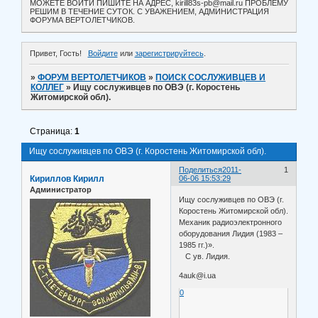
МОЖЕТЕ ВОЙТИ ПИШИТЕ НА АДРЕС, kirill83s-pb@mail.ru ПРОБЛЕМУ
РЕШИМ В ТЕЧЕНИЕ СУТОК. С УВАЖЕНИЕМ, АДМИНИСТРАЦИЯ
ФОРУМА ВЕРТОЛЕТЧИКОВ.
Привет, Гость!
Войдите
или
зарегистрируйтесь
.
»
ФОРУМ ВЕРТОЛЕТЧИКОВ
»
ПОИСК СОСЛУЖИВЦЕВ И
КОЛЛЕГ
»
Ищу сослуживцев по ОВЭ (г. Коростень
Житомирской обл).
Страница:
1
Ищу сослуживцев по ОВЭ (г. Коростень Житомирской обл).
Поделиться
2011-
1
Кириллов Кирилл
06-06 15:53:29
Администратор
Ищу сослуживцев по ОВЭ (г.
Коростень Житомирской обл).
Механик радиоэлектронного
оборудования Лидия (1983 –
1985 гг.)».
С ув. Лидия.
4auk@i.ua
0