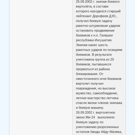
25.09.2002 г. экипаж боевого
вертолёта, в составе
которого находился старший
лейтенант Дорофеев Д.Ю.,
получил боевую задачу
ракетно-штурмовым ударом
остановить продвижение
боевиков к н.п. Галашки
республики Ингушетия.
Экипаж нанес шесть
ракетных ударов по позициям
боевиков. В результате
уничтожена группа из 25
боевиков, пытавшихся
прорваться из района
блокирования. От
ожесточенного огня боевиков
вертолет получил
повреждения, но высокое
мужество, самообладание,
летное мастерство летчика
спасло жизни членов экипажа
и боевую машину.
26.09.2002 г. вертолетное
звено Ми-24 выполняло
боевую задачу по
уничтожению разрозненных
остатков банды Абду-Малика,