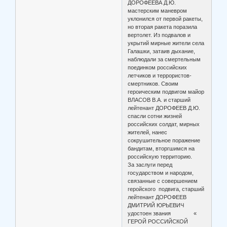
ДОРОФЕЕВА Д.Ю.
мастерским маневром
уклонился от первой ракеты,
но вторая ракета поразила
вертолет. Из подвалов и
укрытий мирные жители села
Галашки, затаив дыхание,
наблюдали за смертельным
поединком российских
летчиков и террористов-
смертников. Своим
героическим подвигом майор
ВЛАСОВ В.А. и старший
лейтенант ДОРОФЕЕВ Д.Ю.
спасли сотни жизней
российских солдат, мирных
жителей, нанес
сокрушительное поражение
бандитам, вторгшимся на
российскую территорию.
За заслуги перед
государством и народом,
связанные с совершением
геройского подвига, старший
лейтенант ДОРОФЕЕВ
ДМИТРИЙ ЮРЬЕВИЧ
удостоен звания «
ГЕРОЙ РОССИЙСКОЙ