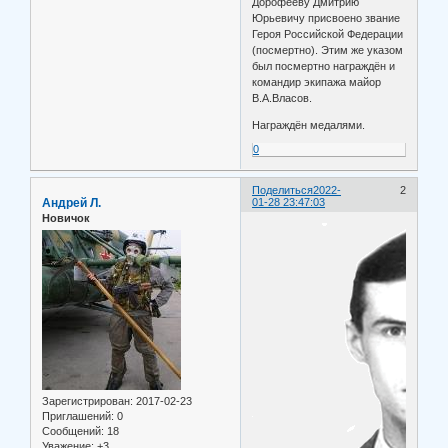
Дорофееву Дмитрию
Юрьевичу присвоено звание
Героя Российской Федерации
(посмертно). Этим же указом
был посмертно награждён и
командир экипажа майор
В.А.Власов.
Награждён медалями.
0
Поделиться
2022-
2
Андрей Л.
01-28 23:47:03
Новичок
Зарегистрирован
: 2017-02-23
Приглашений:
0
Сообщений:
18
Уважение:
+3