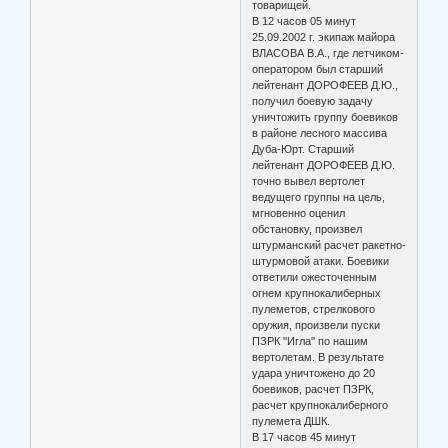
товарищей.
В 12 часов 05 минут
25.09.2002 г. экипаж майора
ВЛАСОВА В.А., где летчиком-
оператором был старший
лейтенант ДОРОФЕЕВ Д.Ю.,
получил боевую задачу
уничтожить группу боевиков
в районе лесного массива
Дуба-Юрт. Старший
лейтенант ДОРОФЕЕВ Д.Ю.
точно вывел вертолет
ведущего группы на цель,
мгновенно оценил
обстановку, произвел
штурманский расчет ракетно-
штурмовой атаки. Боевики
ответили ожесточенным
огнем крупнокалиберных
пулеметов, стрелкового
оружия, произвели пуски
ПЗРК ''Игла'' по нашим
вертолетам. В результате
удара уничтожено до 20
боевиков, расчет ПЗРК,
расчет крупнокалиберного
пулемета ДШК.
В 17 часов 45 минут