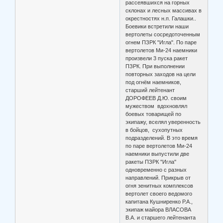
рассеявшихся на горных
склонах и лесных массивах в
окрестностях н.п. Галашки..
Боевики встретили наши
вертолеты сосредоточенным
огнем ПЗРК "Игла". По паре
вертолетов Ми-24 наемники
произвели 3 пуска ракет
ПЗРК. При выполнении
повторных заходов на цели
под огнём наемников,
старший лейтенант
ДОРОФЕЕВ Д.Ю. своим
мужеством вдохновлял
боевых товарищей по
экипажу, вселял уверенность
в бойцов, сухопутных
подразделений. В это время
по паре вертолетов Ми-24
наемники выпустили две
ракеты ПЗРК ''Игла''
одновременно с разных
направлений. Прикрыв от
огня зенитных комплексов
вертолет своего ведомого
капитана Кушниренко Р.А.,
экипаж майора ВЛАСОВА
В.А. и старшего лейтенанта