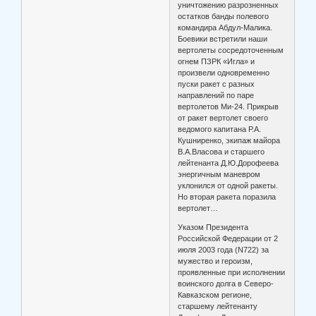
уничтожению разрозненных
остатков банды полевого
командира Абдул-Малика.
Боевики встретили наши
вертолеты сосредоточенным
огнем ПЗРК «Игла» и
произвели одновременно
пуски ракет с разных
направлений по паре
вертолетов Ми-24. Прикрыв
от ракет вертолет своего
ведомого капитана Р.А.
Кушниренко, экипаж майора
В.А.Власова и старшего
лейтенанта Д.Ю.Дорофеева
энергичным маневром
уклонился от одной ракеты.
Но вторая ракета поразила
вертолет…
Указом Президента
Российской Федерации от 2
июля 2003 года (N722) за
мужество и героизм,
проявленные при исполнении
воинского долга в Северо-
Кавказском регионе,
старшему лейтенанту