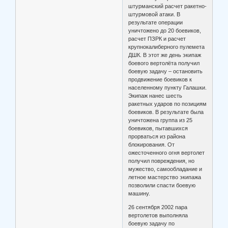
штурманский расчет ракетно-
штурмовой атаки. В
результате операции
уничтожено до 20 боевиков,
расчет ПЗРК и расчет
крупнокалиберного пулемета
ДШК. В этот же день экипаж
боевого вертолёта получил
боевую задачу – остановить
продвижение боевиков к
населенному пункту Галашки.
Экипаж нанес шесть
ракетных ударов по позициям
боевиков. В результате была
уничтожена группа из 25
боевиков, пытавшихся
прорваться из района
блокирования. От
ожесточенного огня вертолет
получил повреждения, но
мужество, самообладание и
летное мастерство экипажа
позволили спасти боевую
машину.
26 сентября 2002 пара
вертолетов выполняла
боевую задачу по