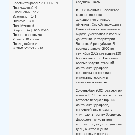
среднюю школу.
Зарегистрирован
: 2007-06-19
Приглашений:
0
В 1998 окончил Сызранское
Сообщений:
2258
высшее военное
Уважение:
+145
авиационное училище
Позитив:
+397
лётчиков. Службу проходил в
Пол:
Мужской
Северо-Кавказском военном
Возраст:
42
[1983-12-06]
округе, участвовал в боевых
Провел на форуме:
действиях на территории
25 дней 10 часов
Последний визит:
Чеченской республики. В
2026-07-22 23:45:10
период с апреля 2000 по
сентябрь 2002 совершил 120
боевых вылетов. Выполняя
боевые задачи, старший
лейтенант Дорофеев
неоднократно проявлял
мужество, героизм и
самоотверженность.
25 сентября 2002 года экипаж
майора В.А.Власова, в состав
которого входил старший
лейтенант Дорофеев,
получил боевую задачу -
уничтожить группу боевиков.
Дорофеев точно вывел
вертолет ведущего группы на
цель, быстро оценил
обстановку и произвел