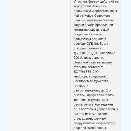
Участник боевых действий на
территории Чеченской
республике и прилегающих к
ней регионов Северного
Кавказа, выполнял боевые
задачи в ходе проведения
контртеррористической
операции в Северо-
Кавказском регионе в
составе ОГВ (с). Всего
старший лейтенант
ДОРОФЕЕВ Д.Ю. совершил
120 боевых вылетов.
Выполняя боевые задачи,
старший лейтенант
ДОРОФЕЕВ Д.Ю.
многократно проявлял
несгибаемое мужество,
героизм и
самоотверженность. Его
высокий профессионализм,
точность штурманских
расчетов, меткое ведение
огня бортовым управляемым
ракетным комплексом,
стрелково-пушечным
вооружением неоднократно
спасало жизнь боевых