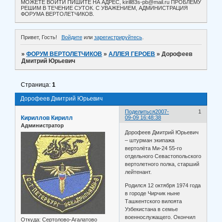
МОЖЕТЕ ВОЙТИ ПИШИТЕ НА АДРЕС, kirill83s-pb@mail.ru ПРОБЛЕМУ
РЕШИМ В ТЕЧЕНИЕ СУТОК. С УВАЖЕНИЕМ, АДМИНИСТРАЦИЯ
ФОРУМА ВЕРТОЛЕТЧИКОВ.
Привет, Гость!
Войдите
или
зарегистрируйтесь
.
»
ФОРУМ ВЕРТОЛЕТЧИКОВ
»
АЛЛЕЯ ГЕРОЕВ
»
Дорофеев
Дмитрий Юрьевич
Страница:
1
Дорофеев Дмитрий Юрьевич
Поделиться
2007-
1
Кириллов Кирилл
09-09 16:48:38
Администратор
Дорофеев Дмитрий Юрьевич
– штурман экипажа
вертолёта Ми-24 55-го
отдельного Севастопольского
вертолетного полка, старший
лейтенант.
Родился 12 октября 1974 года
в городе Чирчик ныне
Ташкентского вилоята
Узбекистана в семье
военнослужащего. Окончил
Откуда:
Сертолово-Агалатово