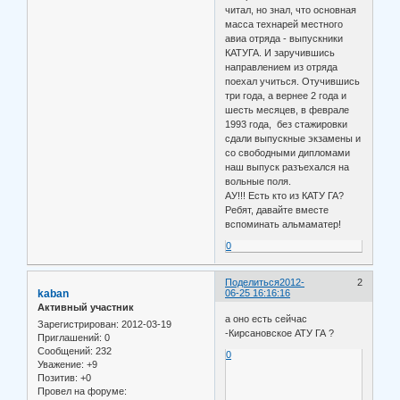
читал, но знал, что основная
масса технарей местного
авиа отряда - выпускники
КАТУГА. И заручившись
направлением из отряда
поехал учиться. Отучившись
три года, а вернее 2 года и
шесть месяцев, в феврале
1993 года, без стажировки
сдали выпускные экзамены и
со свободными дипломами
наш выпуск разъехался на
вольные поля.
АУ!!! Есть кто из КАТУ ГА?
Ребят, давайте вместе
вспоминать альмаматер!
0
Поделиться
2012-
2
kaban
06-25 16:16:16
Активный участник
а оно есть сейчас
Зарегистрирован
: 2012-03-19
-Кирсановское АТУ ГА ?
Приглашений:
0
Сообщений:
232
0
Уважение:
+9
Позитив:
+0
Провел на форуме: