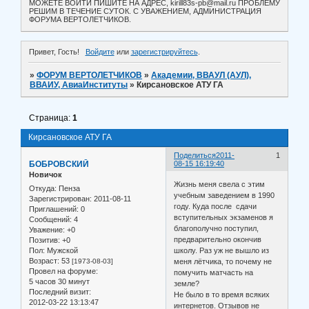
МОЖЕТЕ ВОЙТИ ПИШИТЕ НА АДРЕС, kirill83s-pb@mail.ru ПРОБЛЕМУ
РЕШИМ В ТЕЧЕНИЕ СУТОК. С УВАЖЕНИЕМ, АДМИНИСТРАЦИЯ
ФОРУМА ВЕРТОЛЕТЧИКОВ.
Привет, Гость!
Войдите
или
зарегистрируйтесь
.
»
ФОРУМ ВЕРТОЛЕТЧИКОВ
»
Академии, ВВАУЛ (АУЛ),
ВВАИУ, АвиаИнституты
»
Кирсановское АТУ ГА
Страница:
1
Кирсановское АТУ ГА
Поделиться
2011-
1
БОБРОВСКИЙ
08-15 16:19:40
Новичок
Жизнь меня свела с этим
Откуда:
Пенза
учебным заведением в 1990
Зарегистрирован
: 2011-08-11
году. Куда после сдачи
Приглашений:
0
вступительных экзаменов я
Сообщений:
4
благополучно поступил,
Уважение:
+0
предварительно окончив
Позитив:
+0
Пол:
Мужской
школу. Раз уж не вышло из
Возраст:
53
[1973-08-03]
меня лётчика, то почему не
Провел на форуме:
помучить матчасть на
5 часов 30 минут
земле?
Последний визит:
Не было в то время всяких
2012-03-22 13:13:47
интернетов. Отзывов не