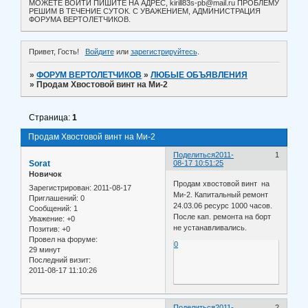
МОЖЕТЕ ВОЙТИ ПИШИТЕ НА АДРЕС, kirill83s-pb@mail.ru ПРОБЛЕМУ
РЕШИМ В ТЕЧЕНИЕ СУТОК. С УВАЖЕНИЕМ, АДМИНИСТРАЦИЯ
ФОРУМА ВЕРТОЛЕТЧИКОВ.
Привет, Гость!
Войдите
или
зарегистрируйтесь
.
»
ФОРУМ ВЕРТОЛЕТЧИКОВ
»
ЛЮБЫЕ ОБЪЯВЛЕНИЯ
»
Продам Хвостовой винт на Ми-2
Страница:
1
Продам Хвостовой винт на Ми-2
Поделиться
2011-
1
Sorat
08-17 10:51:25
Новичок
Продам хвостовой винт на
Зарегистрирован
: 2011-08-17
Ми-2. Капитальный ремонт
Приглашений:
0
24.03.06 ресурс 1000 часов.
Сообщений:
1
После кап. ремонта на борт
Уважение:
+0
не устанавливались.
Позитив:
+0
Провел на форуме:
0
29 минут
Последний визит:
2011-08-17 11:10:26
Поделиться
2011-
2