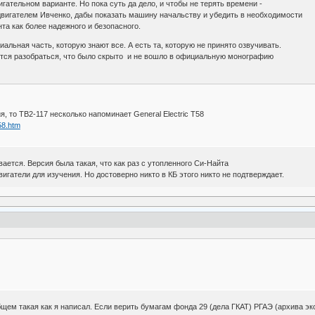
вигательном варианте. Но пока суть да дело, и чтобы не терять времени -
двигателем Ивченко, дабы показать машину начальству и убедить в необходимости
та как более надежного и безопасного.
иальная часть, которую знают все. А есть та, которую не принято озвучивать.
очется разобраться, что было скрыто и не вошло в официальную монографию
я, то ТВ2-117 несколько напоминает General Electric T58
58.htm
ется. Версия была такая, что как раз с утопленного Си-Найта
игатели для изучения. Но достоверно никто в КБ этого никто не подтверждает.
общем такая как я написал. Если верить бумагам фонда 29 (дела ГКАТ) РГАЭ (архива э