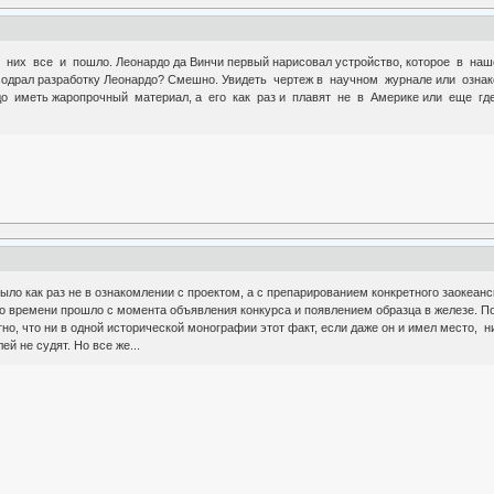
 них все и пошло. Леонардо да Винчи первый нарисовал устройство, которое в на
содрал разработку Леонардо? Смешно. Увидеть чертеж в научном журнале или озна
до иметь жаропрочный материал, а его как раз и плавят не в Америке или еще где
было как раз не в ознакомлении с проектом, а с препарированием конкретного заокеанс
ко времени прошло с момента объявления конкурса и появлением образца в железе. По
но, что ни в одной исторической монографии этот факт, если даже он и имел место, н
ей не судят. Но все же...