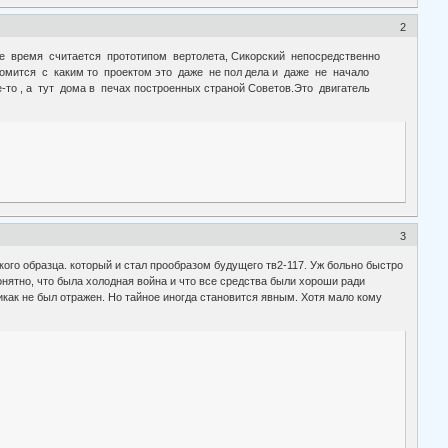
2
ше время считается прототипом вертолета, Сикорский непосредственно
комится с каким то проектом это даже не пол дела и даже не начало
-то , а тут дома в печах построенных страной Советов.Это двигатель
3
кого образца. который и стал прообразом будущего тв2-117. Уж больно быстро
нятно, что была холодная война и что все средства были хороши ради
икак не был отражен. Но тайное иногда становится явным. Хотя мало кому