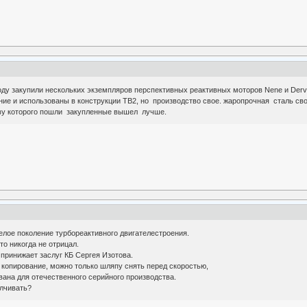
оду закупили нескольких экземпляров перспективных реактивных моторов Nene и D
 и использованы в конструкции ТВ2, но производство свое. жаропрочная сталь своя
нову которого пошли закупленные вышел лучше.
елое поколение турбореактивного двигателестроения.
то никогда не отрицал.
е принижает заслуг КБ Сергея Изотова.
 копирование, можно только шляпу снять перед скоростью,
вана для отечественного серийного производства.
алчивать?