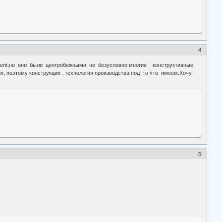
4
ervent,но они были центробежными. но безусловно многие конструктивные
, поэтому конструкция . технология производства под то что имеем.Хочу
5