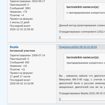
Зарегистрирован
: 2010-09-17
Приглашений:
0
barmaleikin написал(а):
Сообщений:
3891
Уважение:
+79
с препарированием конкретного
Позитив:
+4
Провел на форуме:
1 месяц 12 дней
Данный метод проектирования сложной
Последний визит:
2025-12-22 22:59:30
Отредактировано commanderm (2011-0
0
Верба
Поделиться
2011-08-25 22:28:04
Активный участник
Зарегистрирован
: 2009-07-14
barmaleikin написал(а):
Приглашений:
0
Сообщений:
892
препарированием конкретного з
Уважение:
+16
Позитив:
+11
Провел на форуме:
Вы , наверное, забыли что двигате
17 дней 17 часов
Микулина АМ-3-49 года, с учетом о
Последний визит:
двигателей были и русские инженера
2020-06-02 14:16:08
аиационных двигателей. она же не д
Отредактировано Верба (2011-08-25 2
0