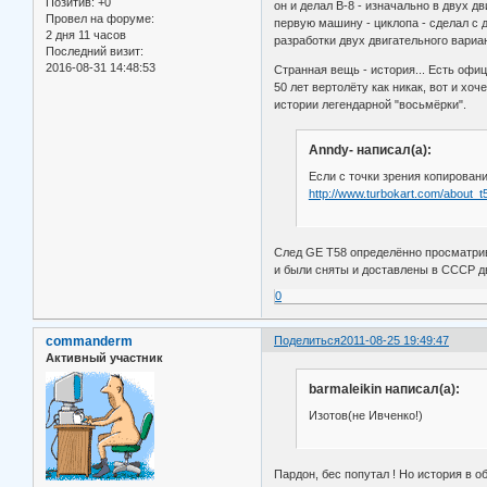
Позитив:
+0
он и делал В-8 - изначально в двух д
Провел на форуме:
первую машину - циклопа - сделал с 
2 дня 11 часов
разработки двух двигательного вариан
Последний визит:
2016-08-31 14:48:53
Странная вещь - история... Есть офиц
50 лет вертолёту как никак, вот и х
истории легендарной "восьмёрки".
Anndy- написал(а):
Если с точки зрения копировани
http://www.turbokart.com/about_t
След GE T58 определённо просматрива
и были сняты и доставлены в СССР дв
0
commanderm
Поделиться
2011-08-25 19:49:47
Активный участник
barmaleikin написал(а):
Изотов(не Ивченко!)
Пардон, бес попутал ! Но история в 