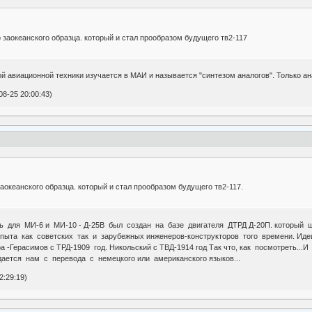
 заокеанского образца. который и стал прообразом будущего тв2-117
 авиационной техники изучается в МАИ и называется "синтезом аналогов". Только ана
8-25 20:00:43)
аокеанского образца. который и стал прообразом будущего тв2-117.
ль для МИ-6 и МИ-10 - Д-25В был создан на базе двигателя ДТРД Д-20П. который 
пыта как советских так и зарубежных инженеров-конструкторов того времени. Иде
 -Герасимов с ТРД-1909 год. Никольский с ТВД-1914 год Так что, как посмотреть
ается нам с перевода с немецкого или американского языков...
2:29:19)