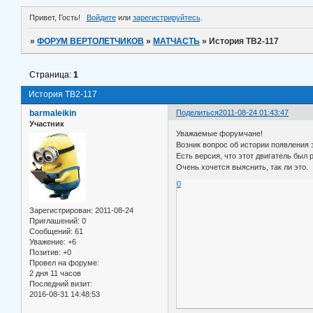
Привет, Гость!
Войдите
или
зарегистрируйтесь
.
»
ФОРУМ ВЕРТОЛЕТЧИКОВ
»
МАТЧАСТЬ
»
История ТВ2-117
Страница:
1
История ТВ2-117
barmaleikin
Поделиться
2011-08-24 01:43:47
Участник
Уважаемые форумчане!
Возник вопрос об истории появления 
Есть версия, что этот двигатель был 
Очень хочется выяснить, так ли это.
0
Зарегистрирован
: 2011-08-24
Приглашений:
0
Сообщений:
61
Уважение:
+6
Позитив:
+0
Провел на форуме:
2 дня 11 часов
Последний визит:
2016-08-31 14:48:53