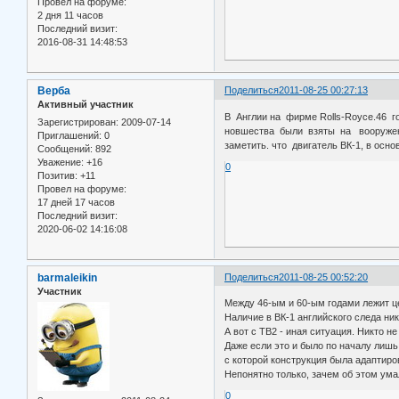
Провел на форуме:
2 дня 11 часов
Последний визит:
2016-08-31 14:48:53
Верба
Поделиться
2011-08-25 00:27:13
Активный участник
В Англии на фирме Rolls-Royce.46 г
Зарегистрирован
: 2009-07-14
новшества были взяты на вооружение
Приглашений:
0
заметить. что двигатель ВК-1, в ос
Сообщений:
892
Уважение:
+16
0
Позитив:
+11
Провел на форуме:
17 дней 17 часов
Последний визит:
2020-06-02 14:16:08
barmaleikin
Поделиться
2011-08-25 00:52:20
Участник
Между 46-ым и 60-ым годами лежит ц
Наличие в ВК-1 английского следа ник
А вот с ТВ2 - иная ситуация. Никто н
Даже если это и было по началу лишь
с которой конструкция была адаптиро
Непонятно только, зачем об этом ум
0