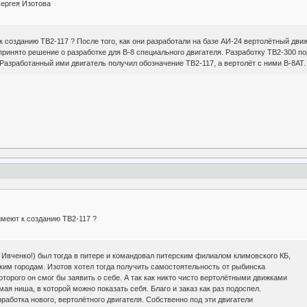
Сергея Изотова
 созданию ТВ2-117 ? После того, как они разработали на базе АИ-24 вертолётный движ
принято решение о разработке для В-8 специального двигателя. Разработку ТВ2-300 по
 Разработанный ими двигатель получил обозначение ТВ2-117, а вертолёт с ними В-8АТ.
меют к созданию ТВ2-117 ?
 Ивченко!) был тогда в питере и командовал питерским филиалом климовского КБ,
ким городам. Изотов хотел тогда получить самостоятельность от рыбинска
торого он смог бы заявить о себе. А так как никто чисто вертолётными движками
мая ниша, в которой можно показать себя. Благо и заказ как раз подоспел.
зработка нового, вертолётного двигателя. Собственно под эти двигатели