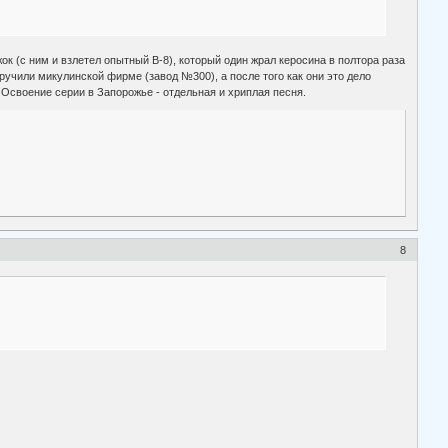
ок (с ним и взлетел опытный В-8), который один жрал керосина в полтора раза
ручили микулинской фирме (завод №300), а после того как они это дело
 Освоение серии в Запорожье - отдельная и хриплая песня.
8