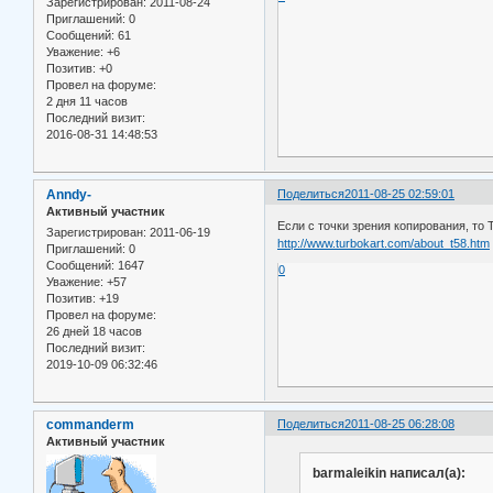
Зарегистрирован
: 2011-08-24
Приглашений:
0
Сообщений:
61
Уважение:
+6
Позитив:
+0
Провел на форуме:
2 дня 11 часов
Последний визит:
2016-08-31 14:48:53
Anndy-
Поделиться
2011-08-25 02:59:01
Активный участник
Если с точки зрения копирования, то 
Зарегистрирован
: 2011-06-19
http://www.turbokart.com/about_t58.htm
Приглашений:
0
Сообщений:
1647
0
Уважение:
+57
Позитив:
+19
Провел на форуме:
26 дней 18 часов
Последний визит:
2019-10-09 06:32:46
commanderm
Поделиться
2011-08-25 06:28:08
Активный участник
barmaleikin написал(а):