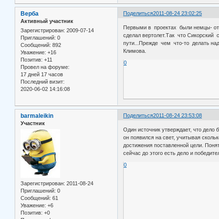
Верба
Поделиться
2011-08-24 23:02:25
Активный участник
Первыми в проектах были немцы- от
Зарегистрирован
: 2009-07-14
сделал вертолет.Так что Сикорский 
Приглашений:
0
пути...Прежде чем что-то делать на
Сообщений:
892
Климова.
Уважение:
+16
Позитив:
+11
0
Провел на форуме:
17 дней 17 часов
Последний визит:
2020-06-02 14:16:08
barmaleikin
Поделиться
2011-08-24 23:53:08
Участник
Один источник утверждает, что дело 
он появился на свет, учитывая сколь
достижения поставленной цели. Понят
сейчас до этого есть дело и победител
0
Зарегистрирован
: 2011-08-24
Приглашений:
0
Сообщений:
61
Уважение:
+6
Позитив:
+0