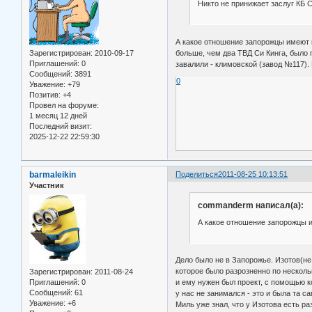
Никто не принижает заслуг КБ 
А какое отношение запорожцы имеют к
больше, чем два ТВД Си Кинга, было 
Зарегистрирован
: 2010-09-17
Приглашений:
0
завалили - климовской (завод №117).
Сообщений:
3891
0
Уважение:
+79
Позитив:
+4
Провел на форуме:
1 месяц 12 дней
Последний визит:
2025-12-22 22:59:30
barmaleikin
Поделиться
2011-08-25 10:13:51
Участник
commanderm написал(а):
А какое отношение запорожцы и
Дело было не в Запорожье. Изотов(не
которое было разрозненно по несколь
Зарегистрирован
: 2011-08-24
Приглашений:
0
и ему нужен был проект, с помощью ко
Сообщений:
61
у нас не занимался - это и была та са
Уважение:
+6
Миль уже знал, что у Изотова есть ра