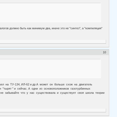
логов должно быть как минимум два, иначе это не "синтез", а "компиляция"
10
шел на ТУ-134, ИЛ-62 и др.А может он больше схож на двигатель
и "тырят " и сейчас. А одни из основоположников газотурбинных
...И не забывайте что у нас существовала и существует своя школа теории