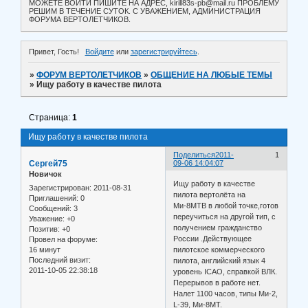
МОЖЕТЕ ВОЙТИ ПИШИТЕ НА АДРЕС, kirill83s-pb@mail.ru ПРОБЛЕМУ
РЕШИМ В ТЕЧЕНИЕ СУТОК. С УВАЖЕНИЕМ, АДМИНИСТРАЦИЯ
ФОРУМА ВЕРТОЛЕТЧИКОВ.
Привет, Гость!
Войдите
или
зарегистрируйтесь
.
»
ФОРУМ ВЕРТОЛЕТЧИКОВ
»
ОБЩЕНИЕ НА ЛЮБЫЕ ТЕМЫ
»
Ищу работу в качестве пилота
Страница:
1
Ищу работу в качестве пилота
Поделиться
2011-
1
Сергей75
09-06 14:04:07
Новичок
Ищу работу в качестве
Зарегистрирован
: 2011-08-31
пилота вертолёта на
Приглашений:
0
Ми-8МТВ в любой точке,готов
Сообщений:
3
переучиться на другой тип, с
Уважение:
+0
получением гражданство
Позитив:
+0
России .Действующее
Провел на форуме:
16 минут
пилотское коммерческого
Последний визит:
пилота, английский язык 4
2011-10-05 22:38:18
уровень ICАО, справкой ВЛК.
Перерывов в работе нет.
Налет 1100 часов, типы Ми-2,
L-39, Ми-8МТ.