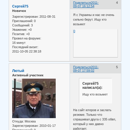
Поделиться
2011-
4
Сергей75
09-07 16:12:54
Новичок
Я с Украины и нас не очень
Зарегистрирован
: 2011-08-31
сильно берут. Ищу кто
Приглашений:
0
возьмет
Сообщений:
3
Уважение:
+0
0
Позитив:
+0
Провел на форуме:
16 минут
Последний визит:
2011-10-05 22:38:18
Поделиться
2011-
5
Лютый
09-07 17:59:02
Активный участник
Сергей75
написал(а):
Ищу кто возьмет
На сайт ютеров и заслать
резюме. Только что
спрашивал друга с 335 обвп,
Откуда:
Москва
который у них давно
Зарегистрирован
: 2010-01-17
работает.