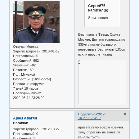
Сергей75
написал(а):
Я им звонил
Вертикаль в Твери, Скол в
Москве. Другого товарища по
335-му после большого
Откуда:
Москва
перерыва в Вертикаль КВСом
Зарегистрирован
: 2010-01-17
взяли пару лет назад.
Приглашений:
0
Сообщений:
662
0
Уважение:
+82
Позитив:
+89
Пол:
Мужской
Возраст:
70
[1956-06-24]
Провел на форуме:
7 дней 19 часов
Последний визит:
2022-03-14 23:28:20
Поделиться
2012-
8
Арам Авагян
10-27 15:34:17
Новичок
приветствую всех я новичок
Зарегистрирован
: 2012-10-27
хочу спросить не знает ли
Приглашений:
0
каналы пусть
Сообщений:
1