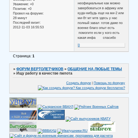
неофициальные как можно
Уважение:
+0
завербоваться в африку или
Позитив:
+0
куда-нибудь еще на ми-2 или
Провел на форуме:
28 минут
ми-8т мт мтв здесь у нас
Последний визит:
полный завал готов даже по
2012-11-03 16:55:53
военке благо опыт есть
помогите если у кого есть
какая инфа спасибо
0
Страница:
1
»
ФОРУМ ВЕРТОЛЕТЧИКОВ
»
ОБЩЕНИЕ НА ЛЮБЫЕ ТЕМЫ
»
Ищу работу в качестве пилота
Создать форум
|
Помощь по форуму