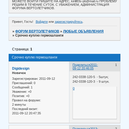
МОЖЕТЕ ВОЙТИ ПИШИТЕ НА АДРЕС, kirill83s-pb@mail.ru ПРОБЛЕМУ
РЕШИМ В ТЕЧЕНИЕ СУТОК. С УВАЖЕНИЕМ, АДМИНИСТРАЦИЯ
ФОРУМА ВЕРТОЛЕТЧИКОВ.
Привет, Гость!
Войдите
или
зарегистрируйтесь
.
»
ФОРУМ ВЕРТОЛЕТЧИКОВ
»
ЛЮБЫЕ ОБЪЯВЛЕНИЯ
»
Срочно куплю гермошланги
Страница:
1
Срочно куплю гермошланги
Поделиться
2011-
1
Digidesign
09-12 20:46:05
Новичок
242-0338-120-5 - 5штук;
Зарегистрирован
: 2011-09-12
242-0338-120-3 - 9 штук.
Приглашений:
0
Сообщений:
1
0
Уважение:
+0
Позитив:
+0
Провел на форуме:
2 минуты
Последний визит:
2011-09-12 20:47:35
Поделиться
2013-
2