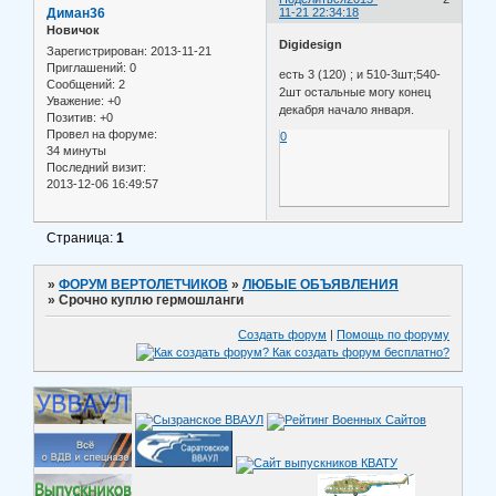
Диман36
11-21 22:34:18
Новичок
Digidesign
Зарегистрирован
: 2013-11-21
Приглашений:
0
есть 3 (120) ; и 510-3шт;540-
Сообщений:
2
2шт остальные могу конец
Уважение:
+0
декабря начало января.
Позитив:
+0
Провел на форуме:
0
34 минуты
Последний визит:
2013-12-06 16:49:57
Страница:
1
»
ФОРУМ ВЕРТОЛЕТЧИКОВ
»
ЛЮБЫЕ ОБЪЯВЛЕНИЯ
»
Срочно куплю гермошланги
Создать форум
|
Помощь по форуму