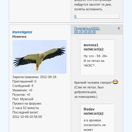
найдутся захотят те дни,
полёты вспомнить.
0
Поделиться
2011-
9
investigator
09-19 19:29:30
Новичок
волоха1
написал(а):
Ну это - 93- 26=
И он летал на
ЧАЭС?
Зарегистрирован
: 2011-09-18
Приглашений:
0
Крепкий человек говорю!
Сообщений:
8
(Сам не летал, был
Уважение:
+0
добровольцем,
Позитив:
+0
за помощника.)
Пол:
Мужской
Провел на форуме:
2 часа 52 минуты
Redav
Последний визит:
написал(а):
2011-10-06 02:56:00
а в архивах
посмотреть не
может