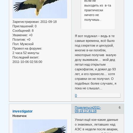
если не
выходить из в-та
практически
ничего не
получишь .
Зарегистрирован
: 2011-09-18
Приглашений:
0
Сообщений:
8
Уважение:
+0
Я вот подумал – ведь в те
Позитив:
+0
самые времена, всё было
Пол:
Мужской
под секретом и цензурой,
Провел на форуме:
многие в-ки погибли,
2 часа 52 минуты
некоторые получив малую
Последний визит:
дозу выживали… мой дед
2011-10-06 02:56:00
летал над открытым
саркофагом, и дожил до 93
лет, и его пронесло… хотя
справки он не получил. О
подобных более случаях, я
пока не слышал…
0
Поделиться
2011-
6
investigator
09-19 17:41:18
Новичок
Узнал ещё кое-какие данные
о знакомых, летавших над
АЭС в недели после аварии,