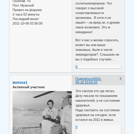
Позитив:
+0
госпитализировали. Что
Пол:
Мужской
говорит о высокой
Провел на форуме:
сопротивляемости
2 часа 52 минуты
организма. В сети я не
Последний визит:
нашёл – на вряд ли, я думаю
2011-10-06 02:56:00
такое возможно. Это ж
невиданно!
Вот я вас и желаю спросить,
может вы или ваши
знакомые, были в числе
ликвидаторов? Слышали ли
вы о подобных случаях…
0
Поделиться
2011-
2
волоха1
09-18 10:52:43
Активный участник
Это смотря кто где летал,
Дозу писали по показаниям
накопителей, а не состоянию
здоровья.
Надо смотреть на состояние
здоровья на сегодня, если
остался на 2011 в живых.
0