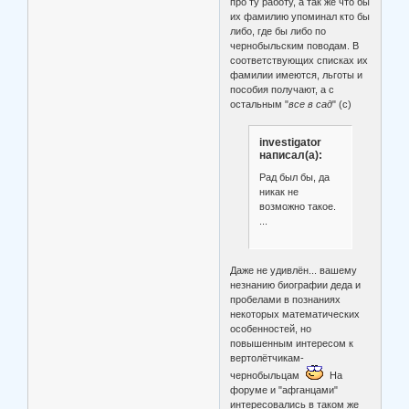
про ту работу, а так же что бы
их фамилию упоминал кто бы
либо, где бы либо по
чернобыльским поводам. В
соответствующих списках их
фамилии имеются, льготы и
пособия получают, а с
остальным "
все в сад
" (с)
investigator
написал(а):
Рад был бы, да
никак не
возможно такое.
...
Даже не удивлён... вашему
незнанию биографии деда и
пробелами в познаниях
некоторых математических
особенностей, но
повышенным интересом к
вертолётчикам-
чернобыльцам
На
форуме и "афганцами"
интересовались в таком же