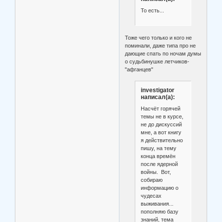
То есть...
Тоже чего только и кого не
поминали, даже типа про не
дающие спать по ночам думы
о судьбинушке летчиков-
"афганцев"
investigator
написал(а):
Насчёт горячей
темы не в курсе,
не до дискуссий
мне, а вот книгу
я действительно
пишу, на тему
конца времён
после ядерной
войны. Вот,
собираю
информацию о
чудесах
выживания...
пополняю базу
знаний, тема