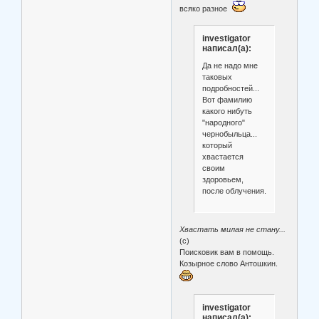
всяко разное
investigator
написал(а):
Да не надо мне
таковых
подробностей...
Вот фамилию
какого нибуть
"народного"
чернобыльца...
который
хвастается
своим
здоровьем,
после облучения.
Хвастать милая не стану...
(с)
Поисковик вам в помощь.
Козырное слово Антошкин.
investigator
написал(а):