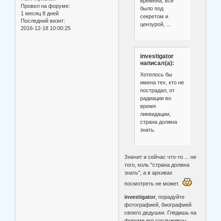
времена, всё
Провел на форуме:
было под
1 месяц 8 дней
секретом и
Последний визит:
цензурой, ...
2016-12-18 10:00:25
investigator
написал(а):
Хотелось бы
имена тех, кто не
пострадал, от
радиации во
время
ликвидации,
страна должна
знать.
Значит и сейчас что-то ... не
того, коль "страна должна
знать", а в архивах
посмотреть не может.
investigator
, порадуйте
фотографией, биографией
своего дедушки. Глядишь на
форуме его сослуживцы