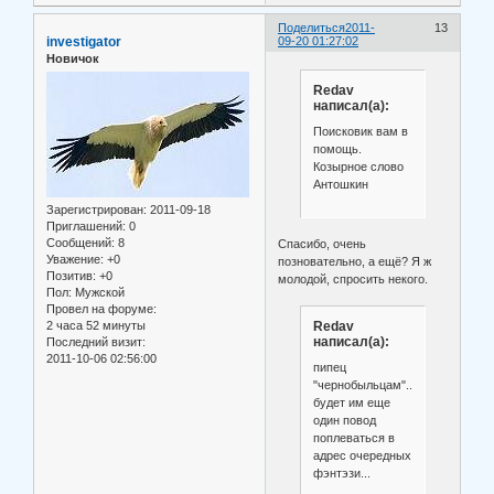
Поделиться
2011-
13
investigator
09-20 01:27:02
Новичок
Redav
написал(а):
Поисковик вам в
помощь.
Козырное слово
Антошкин
Зарегистрирован
: 2011-09-18
Приглашений:
0
Сообщений:
8
Спасибо, очень
Уважение:
+0
позновательно, а ещё? Я ж
Позитив:
+0
молодой, спросить некого.
Пол:
Мужской
Провел на форуме:
Redav
2 часа 52 минуты
написал(а):
Последний визит:
2011-10-06 02:56:00
пипец
"чернобыльцам"...
будет им еще
один повод
поплеваться в
адрес очередных
фэнтэзи...