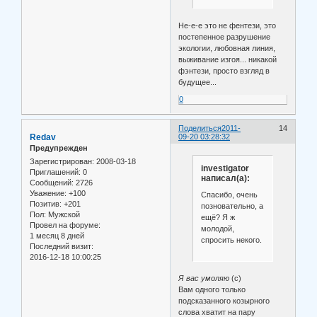
Не-е-е это не фентези, это
постепенное разрушение
экологии, любовная линия,
выживание изгоя... никакой
фэнтези, просто взгляд в
будущее...
0
Поделиться
2011-
14
Redav
09-20 03:28:32
Предупрежден
Зарегистрирован
: 2008-03-18
investigator
Приглашений:
0
написал(а):
Сообщений:
2726
Уважение:
+100
Спасибо, очень
Позитив:
+201
позновательно, а
Пол:
Мужской
ещё? Я ж
Провел на форуме:
молодой,
1 месяц 8 дней
спросить некого.
Последний визит:
2016-12-18 10:00:25
Я вас умоляю
(с)
Вам одного только
подсказанного козырного
слова хватит на пару