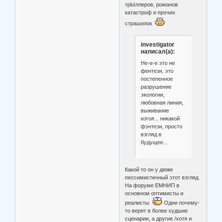
трЫллеров, романов
катастроф и прочих
страшилок
investigator
написал(а):
Не-е-е это не
фентези, это
постепенное
разрушение
экологии,
любовная линия,
выживание
изгоя... никакой
фэнтези, просто
взгляд в
будущее...
Какой то он у дюже
пессимистичный этот взгляд.
На форуме ЕМНИП в
основном оптимисты и
реалисты
Одни почему-
то верят в более худшие
сценарии, а другие /хотя и