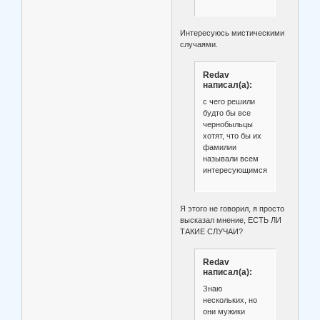
Интересуюсь мистическими
случаями.
Redav
написал(а):
с чего решили
будто бы все
чернобыльцы
хотят, что бы их
фамилии
называли всем
интересующимся?
Я этого не говорил, я просто
высказал мнение, ЕСТЬ ЛИ
ТАКИЕ СЛУЧАИ?
Redav
написал(а):
Знаю
нескольких, но
они мужики