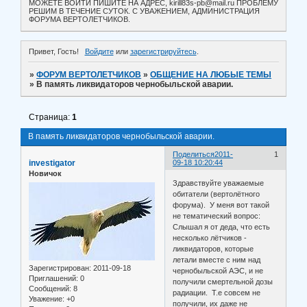
МОЖЕТЕ ВОЙТИ ПИШИТЕ НА АДРЕС, kirill83s-pb@mail.ru ПРОБЛЕМУ
РЕШИМ В ТЕЧЕНИЕ СУТОК. С УВАЖЕНИЕМ, АДМИНИСТРАЦИЯ
ФОРУМА ВЕРТОЛЕТЧИКОВ.
Привет, Гость!
Войдите
или
зарегистрируйтесь
.
»
ФОРУМ ВЕРТОЛЕТЧИКОВ
»
ОБЩЕНИЕ НА ЛЮБЫЕ ТЕМЫ
»
В память ликвидаторов чернобыльской аварии.
Страница:
1
В память ликвидаторов чернобыльской аварии.
Поделиться
2011-
1
investigator
09-18 10:20:44
Новичок
Здравствуйте уважаемые
обитатели (вертолётного
форума). У меня вот такой
не тематический вопрос:
Слышал я от деда, что есть
несколько лётчиков -
ликвидаторов, которые
летали вместе с ним над
Зарегистрирован
: 2011-09-18
чернобыльской АЭС, и не
Приглашений:
0
получили смертельной дозы
Сообщений:
8
радиации. Т.е совсем не
Уважение:
+0
получили, их даже не