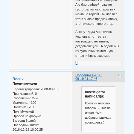
А с биографией тоже не
густо, запил на старости -
мама не горюй! Так что всё
что я знаю о предках своих,
это только от моего отца.
А зовут деда Анатолием
Козловым, отчества
настоящего не знаем,
детдомовец он. А родом мы
из Кубанских земель, да
отчасти Крымские мы.
0
Поделиться
2011-
10
Redav
09-19 21:17:46
Предупрежден
Зарегистрирован
: 2008-03-18
investigator
Приглашений:
0
написал(а):
Сообщений:
2726
Уважение:
+100
Крепкий человек
Позитив:
+201
говорю! (Сам не
Пол:
Мужской
летал, был
Провел на форуме:
добровольцем,за
1 месяц 8 дней
помощника.)
Последний визит:
2016-12-18 10:00:25