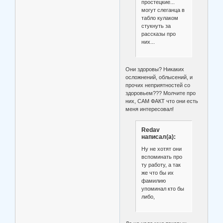
простецкие...
могут слеганца в
табло кулаком
стукнуть за
рассказы про
них...
Они здоровы? Никаких
осложнений, облысений, и
прочих неприятностей со
здоровьем??? Молчите про
них, САМ ФАКТ что они есть
меня интересовал!
Redav
написал(а):
Ну не хотят они
вспоминать про
ту работу, а так
же что бы их
фамилию
упоминал кто бы
либо,