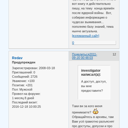
вот книгу я действительно
пишу, на тему конца времён
после ядерной войны. Вот,
собираю информацию о
чудесах выживания...
пополняю базу знаний, тема
нынче актуальна.
[взломанный сайт]
0
Поделиться
2011-
12
Redav
09-20 00:48:03
Предупрежден
Зарегистрирован
: 2008-03-18
investigator
Приглашений:
0
написал(а):
Сообщений:
2726
Уважение:
+100
А доступ, доступ,
Позитив:
+201
вы мне
Пол:
Мужской
предоставите?
Провел на форуме:
1 месяц 8 дней
Последний визит:
Таки ви за кого меня
2016-12-18 10:00:25
принимаете?
Обращайтесь в архивы, там
Вам усё грамотно разъяснят
про доступы, допуски и про