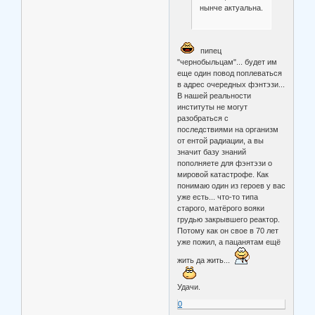
нынче актуальна.
пипец
"чернобыльцам"... будет им
еще один повод поплеваться
в адрес очередных фэнтэзи...
В нашей реальности
институты не могут
разобраться с
последствиями на организм
от ентой радиации, а вы
значит базу знаний
пополняете для фэнтэзи о
мировой катастрофе. Как
понимаю один из героев у вас
уже есть... что-то типа
старого, матёрого вояки
грудью закрывшего реактор.
Потому как он свое в 70 лет
уже пожил, а пацанятам ещё
жить да жить...
Удачи.
0