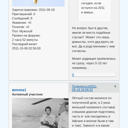
сегодня, если
остался на 2011
Зарегистрирован
: 2011-09-18
в живых.
Приглашений:
0
Сообщений:
8
Уважение:
+0
Позитив:
+0
Но вопрос был в другом,
Пол:
Мужской
имели ли место подобные
Провел на форуме:
случаи? Может это лишь
2 часа 52 минуты
домыслы, хотя дед врать не
Последний визит:
мог. Да и родственники с ним
2011-10-06 02:56:00
согласны.
Может радиация проявлялась
не сразу, через 5-10 лет
например...
0
Поделиться
2011-
4
волоха1
09-19 16:09:32
Активный участник
Лётный состав менялся по
полученной дозе, в 2 раза
меньшей наземного состава(
слишком дорогая подготовка,
часть в- ков находилась в
Афгане и многие были и там
и там). Зависит и в каком