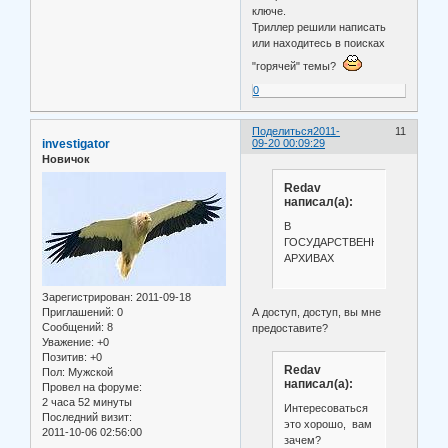
ключе.
Триллер решили написать
или находитесь в поисках
"горячей" темы?
0
Поделиться
2011-
11
investigator
09-20 00:09:29
Новичок
Redav
написал(а):
В
ГОСУДАРСТВЕННЫХ
АРХИВАХ
Зарегистрирован
: 2011-09-18
Приглашений:
0
А доступ, доступ, вы мне
Сообщений:
8
предоставите?
Уважение:
+0
Позитив:
+0
Redav
Пол:
Мужской
написал(а):
Провел на форуме:
2 часа 52 минуты
Интересоваться
Последний визит:
это хорошо, вам
2011-10-06 02:56:00
зачем?