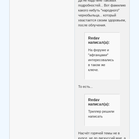
Да не надо мне таковых
подробностей... Вот фамилию
какого нибуть "народного"
чернобыльца... который
хвастается своим здоровьем,
после облучения.
Redav
написал(а):
На форуме и
"афганцами"
интересовались
в таком же
ключе.
То есть...
Redav
написал(а):
Триллер решили
написать
Насчёт горячей темы не в
курсе, не до дискуссий мне, а