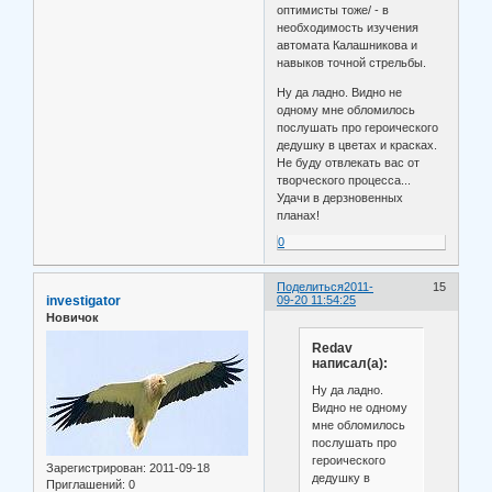
оптимисты тоже/ - в
необходимость изучения
автомата Калашникова и
навыков точной стрельбы.
Ну да ладно. Видно не
одному мне обломилось
послушать про героического
дедушку в цветах и красках.
Не буду отвлекать вас от
творческого процесса...
Удачи в дерзновенных
планах!
0
Поделиться
2011-
15
investigator
09-20 11:54:25
Новичок
Redav
написал(а):
Ну да ладно.
Видно не одному
мне обломилось
послушать про
героического
Зарегистрирован
: 2011-09-18
дедушку в
Приглашений:
0