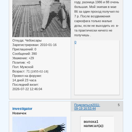
году, разница 1986 и 88 очень
большая. Мой экипаж в мае
86 за один проход получил по
7 р. После воздвижения
саркофага только малые
дозы, если не выходить из в-
та практически ничего не
получишь .
Откуда:
Чебоксары
0
Зарегистрирован
: 2010-01-16
Приглашений:
0
Сообщений:
390
Уважение:
+29
Позитив:
+0
Пол:
Мужской
Возраст:
71
[1955-02-18]
Провел на форуме:
14 дней 23 часа
Последний визит:
2026-07-22 12:46:04
Поделиться
2011-
5
investigator
09-19 16:53:44
Новичок
волоха1
написал(а):