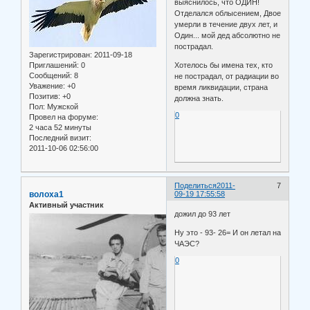
выяснилось, что ОДИН!
Отделался облысением, Двое
умерли в течение двух лет, и
Один... мой дед абсолютно не
пострадал.
Зарегистрирован
: 2011-09-18
Приглашений:
0
Хотелось бы имена тех, кто
Сообщений:
8
не пострадал, от радиации во
Уважение:
+0
время ликвидации, страна
Позитив:
+0
должна знать.
Пол:
Мужской
0
Провел на форуме:
2 часа 52 минуты
Последний визит:
2011-10-06 02:56:00
Поделиться
2011-
7
волоха1
09-19 17:55:58
Активный участник
дожил до 93 лет
Ну это - 93- 26= И он летал на
ЧАЭС?
0