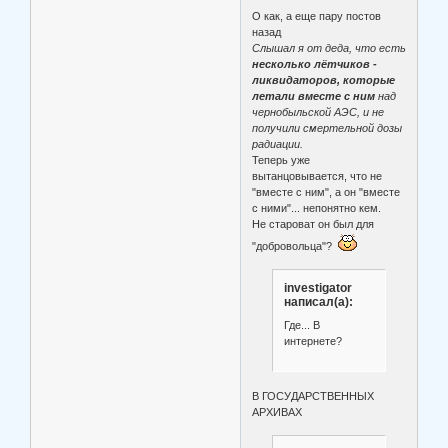
О как, а еще пару постов
назад
Слышал я от деда, что есть
несколько лётчиков -
ликвидаторов, которые
летали вместе с ним
над
чернобыльской АЭС, и не
получили смертельной дозы
радиации.
Теперь уже
вытанцовывается, что не
"вместе с ним", а он "вместе
с ними"... непонятно кем.
Не староват он был для
"добровольца"?
investigator
написал(а):
Где... В
интернете?
В ГОСУДАРСТВЕННЫХ
АРХИВАХ