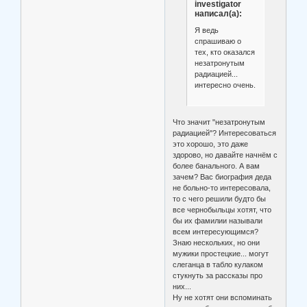
investigator
написал(а):
Я ведь
спрашиваю о
тех, кто оказался
незатронутым
радиацией...
интересно очень.
Что значит "незатронутым
радиацией"? Интересоваться
это хорошо, это даже
здорово, но давайте начнём с
более банального. А вам
зачем? Вас биография деда
не больно-то интересовала,
то с чего решили будто бы
все чернобыльцы хотят, что
бы их фамилии называли
всем интересующимся?
Знаю нескольких, но они
мужики простецкие... могут
слеганца в табло кулаком
стукнуть за рассказы про
них...
Ну не хотят они вспоминать