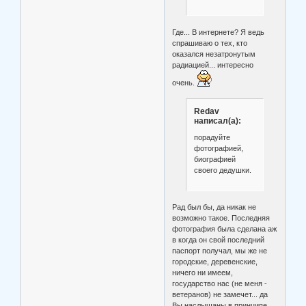
Где... В интернете? Я ведь
спрашиваю о тех, кто
оказался незатронутым
радиацией... интересно
очень.
Redav
написал(а):
порадуйте
фотографией,
биографией
своего дедушки.
Рад был бы, да никак не
возможно такое. Последняя
фотография была сделана аж
в когда он свой последний
паспорт получал, мы же не
городские, деревенские,
ничего ни имеем,
государство нас (не меня -
ветеранов) не замечет... да
Вы наслышаны в принципе.