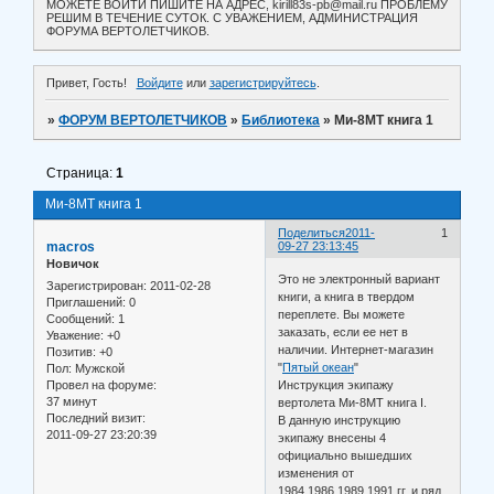
МОЖЕТЕ ВОЙТИ ПИШИТЕ НА АДРЕС, kirill83s-pb@mail.ru ПРОБЛЕМУ
РЕШИМ В ТЕЧЕНИЕ СУТОК. С УВАЖЕНИЕМ, АДМИНИСТРАЦИЯ
ФОРУМА ВЕРТОЛЕТЧИКОВ.
Привет, Гость!
Войдите
или
зарегистрируйтесь
.
»
ФОРУМ ВЕРТОЛЕТЧИКОВ
»
Библиотека
»
Ми-8МТ книга 1
Страница:
1
Ми-8МТ книга 1
Поделиться
2011-
1
macros
09-27 23:13:45
Новичок
Это не электронный вариант
Зарегистрирован
: 2011-02-28
книги, а книга в твердом
Приглашений:
0
переплете. Вы можете
Сообщений:
1
заказать, если ее нет в
Уважение:
+0
наличии. Интернет-магазин
Позитив:
+0
"
Пятый океан
"
Пол:
Мужской
Провел на форуме:
Инструкция экипажу
37 минут
вертолета Ми-8МТ книга I.
Последний визит:
В данную инструкцию
2011-09-27 23:20:39
экипажу внесены 4
официально вышедших
изменения от
1984,1986,1989,1991 гг. и ряд