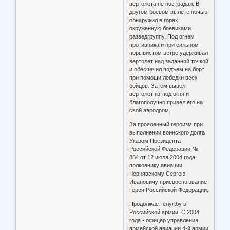
вертолета не пострадал. В
другом боевом вылете ночью
обнаружил в горах
окруженную боевиками
разведгруппу. Под огнем
противника и при сильном
порывистом ветре удерживал
вертолет над заданной точкой
и обеспечил подъем на борт
при помощи лебедки всех
бойцов. Затем вывел
вертолет из-под огня и
благополучно привел его на
свой аэродром.
За прояленный героизм при
выполнении воинского долга
Указом Президента
Российской Федерации №
884 от 12 июля 2004 года
полковнику авиации
Чернявскому Сергею
Ивановичу присвоено звание
Героя Российской Федерации.
Продолжает службу в
Российской армии. С 2004
года - офицер управления
армейской авиации 4-й армии