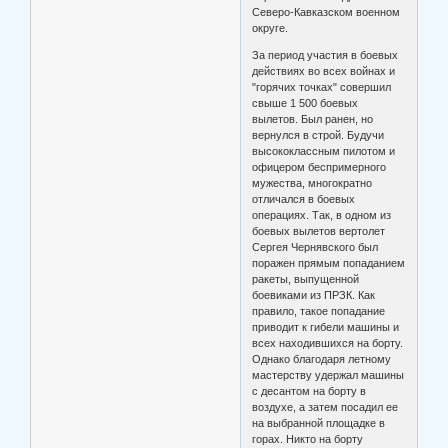
Северо-Кавказском военном
округе.
За период участия в боевых
действиях во всех войнах и
"горячих точках" совершил
свыше 1 500 боевых
вылетов. Был ранен, но
вернулся в строй. Будучи
высококлассным пилотом и
офицером беспримерного
мужества, многократно
отличался в боевых
операциях. Так, в одном из
боевых вылетов вертолет
Сергея Чернявского был
поражен прямым попаданием
ракеты, выпущенной
боевиками из ПРЗК. Как
правило, такое попадание
приводит к гибели машины и
всех находившихся на борту.
Однако благодаря летному
мастерству удержал машины
с десантом на борту в
воздухе, а затем посадил ее
на выбранной площадке в
горах. Никто на борту