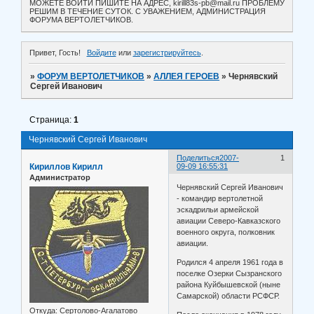
МОЖЕТЕ ВОЙТИ ПИШИТЕ НА АДРЕС, kirill83s-pb@mail.ru ПРОБЛЕМУ
РЕШИМ В ТЕЧЕНИЕ СУТОК. С УВАЖЕНИЕМ, АДМИНИСТРАЦИЯ
ФОРУМА ВЕРТОЛЕТЧИКОВ.
Привет, Гость!
Войдите
или
зарегистрируйтесь
.
»
ФОРУМ ВЕРТОЛЕТЧИКОВ
»
АЛЛЕЯ ГЕРОЕВ
»
Чернявский
Сергей Иванович
Страница:
1
Чернявский Сергей Иванович
Поделиться
2007-
1
Кириллов Кирилл
09-09 16:55:31
Администратор
Чернявский Сергей Иванович
- командир вертолетной
эскадрильи армейской
авиации Северо-Кавказского
военного округа, полковник
авиации.
Родился 4 апреля 1961 года в
поселке Озерки Сызранского
района Куйбышевской (ныне
Самарской) области РСФСР.
Откуда:
Сертолово-Агалатово