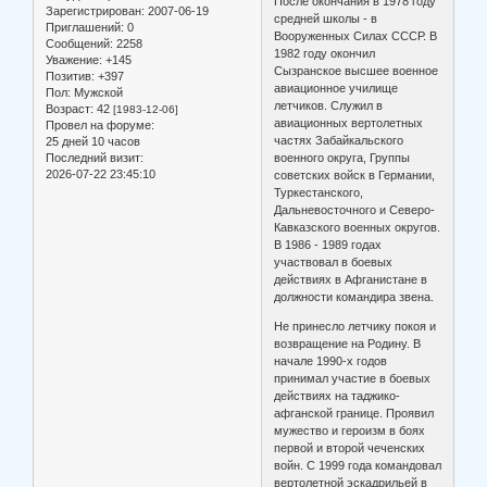
После окончания в 1978 году
Зарегистрирован
: 2007-06-19
средней школы - в
Приглашений:
0
Вооруженных Силах СССР. В
Сообщений:
2258
1982 году окончил
Уважение:
+145
Сызранское высшее военное
Позитив:
+397
авиационное училище
Пол:
Мужской
летчиков. Служил в
Возраст:
42
[1983-12-06]
авиационных вертолетных
Провел на форуме:
частях Забайкальского
25 дней 10 часов
Последний визит:
военного округа, Группы
2026-07-22 23:45:10
советских войск в Германии,
Туркестанского,
Дальневосточного и Северо-
Кавказского военных округов.
В 1986 - 1989 годах
участвовал в боевых
действиях в Афганистане в
должности командира звена.
Не принесло летчику покоя и
возвращение на Родину. В
начале 1990-х годов
принимал участие в боевых
действиях на таджико-
афганской границе. Проявил
мужество и героизм в боях
первой и второй чеченских
войн. С 1999 года командовал
вертолетной эскадрильей в