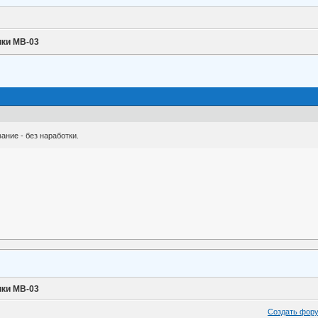
ики МВ-03
ание - без наработки.
ики МВ-03
Создать фор