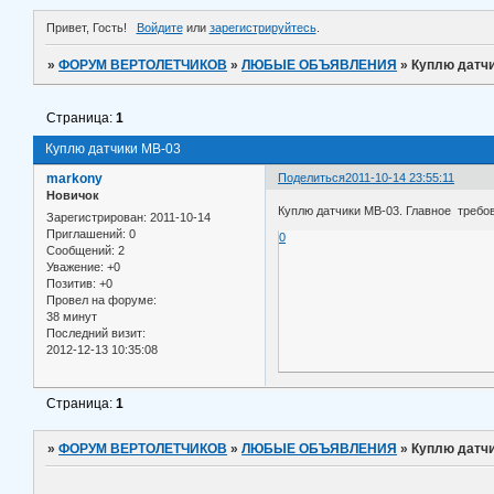
Привет, Гость!
Войдите
или
зарегистрируйтесь
.
»
ФОРУМ ВЕРТОЛЕТЧИКОВ
»
ЛЮБЫЕ ОБЪЯВЛЕНИЯ
»
Куплю датч
Страница:
1
Куплю датчики МВ-03
markony
Поделиться
2011-10-14 23:55:11
Новичок
Куплю датчики МВ-03. Главное требов
Зарегистрирован
: 2011-10-14
Приглашений:
0
0
Сообщений:
2
Уважение:
+0
Позитив:
+0
Провел на форуме:
38 минут
Последний визит:
2012-12-13 10:35:08
Страница:
1
»
ФОРУМ ВЕРТОЛЕТЧИКОВ
»
ЛЮБЫЕ ОБЪЯВЛЕНИЯ
»
Куплю датч