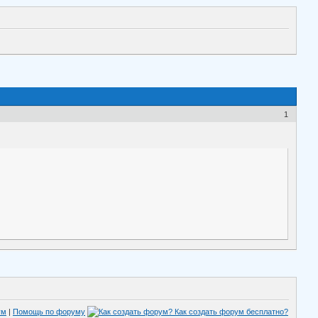
1
ум
|
Помощь по форуму