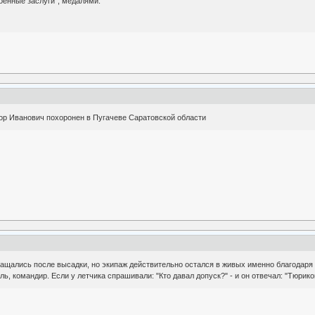
оенные заслуги", медалями.
ор Иванович похоронен в Пугачеве Саратовской области
ращались после высадки, но экипаж действительно остался в живых именно благодаря 
ь, командир. Если у летчика спрашивали: "Кто давал допуск?" - и он отвечал: "Тюрико