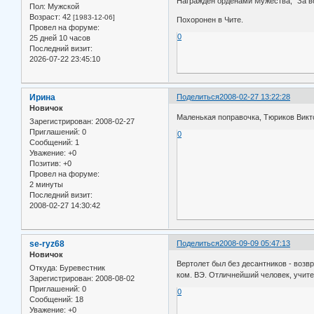
Награжден орденами Мужества, "За в
Пол:
Мужской
Возраст:
42
[1983-12-06]
Похоронен в Чите.
Провел на форуме:
0
25 дней 10 часов
Последний визит:
2026-07-22 23:45:10
Ирина
Поделиться
2008-02-27 13:22:28
Новичок
Маленькая поправочка, Тюриков Викт
Зарегистрирован
: 2008-02-27
Приглашений:
0
0
Сообщений:
1
Уважение:
+0
Позитив:
+0
Провел на форуме:
2 минуты
Последний визит:
2008-02-27 14:30:42
se-ryz68
Поделиться
2008-09-09 05:47:13
Новичок
Вертолет был без десантников - возв
Откуда:
Буревестник
ком. ВЭ. Отличнейший человек, учител
Зарегистрирован
: 2008-08-02
Приглашений:
0
0
Сообщений:
18
Уважение:
+0