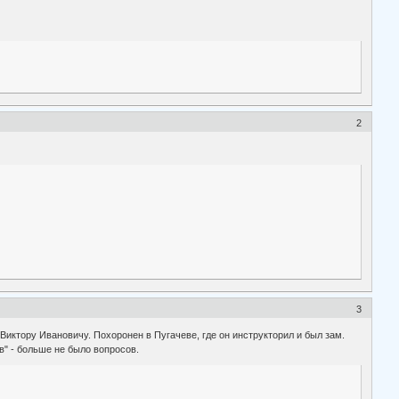
2
3
Виктору Ивановичу. Похоронен в Пугачеве, где он инструкторил и был зам.
в" - больше не было вопросов.