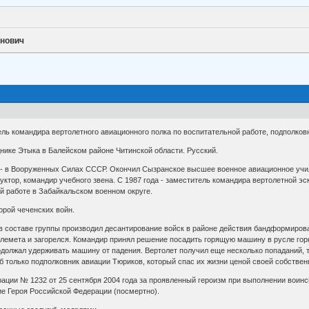
анович
ль командира вертолетного авиационного полка по воспитательной работе, подполков
днике Этыка в Балейском районе Читинской области. Русский.
 - в Вооруженных Силах СССР. Окончил Сызранское высшее военное авиационное учил
руктор, командир учебного звена. С 1987 года - заместитель командира вертолетной эс
й работе в Забайкальском военном округе.
орой чеченских войн.
а в составе группы производил десантирование войск в районе действия бандформиро
улемета и загорелся. Командир принял решение посадить горящую машину в русле горн
одолжал удерживать машину от падения. Вертолет получил еще несколько попаданий, т
иб только подполковник авиации Тюриков, который спас их жизни ценой своей собствен
ции № 1232 от 25 сентября 2004 года за проявленный героизм при выполнении воинск
е Героя Российской Федерации (посмертно).