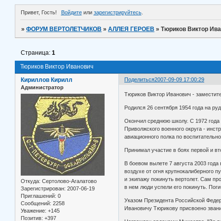
Привет, Гость!
Войдите
или
зарегистрируйтесь
.
»
ФОРУМ ВЕРТОЛЕТЧИКОВ
»
АЛЛЕЯ ГЕРОЕВ
»
Тюриков Виктор Ив
Страница:
1
Тюриков Виктор Иванович
Кириллов Кирилл
Поделиться
2007-09-09 17:00:29
Администратор
Тюриков Виктор Иванович - заместите
Родился 26 сентября 1954 года на ру
Окончил среднюю школу. С 1972 года
Приволжского военного округа - инст
авиационного полка по воспитательно
Принимал участие в боях первой и вт
В боевом вылете 7 августа 2003 год
воздухе от огня крупнокалиберного п
и экипажу покинуть вертолет. Сам пр
Откуда:
Сертолово-Агалатово
в нем люди успели его покинуть. Пог
Зарегистрирован
: 2007-06-19
Приглашений:
0
Указом Президента Российской Федера
Сообщений:
2258
Ивановичу Тюрикову присвоено звани
Уважение:
+145
Позитив:
+397