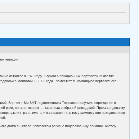
1
ник авиации.
ище летчиков в 1976 году. Служил в авиационных вертолетных частях
кадрильи в Монголии. С 1993 года - заместитель командира вертолетного
ваний. Вертолет Ми-8МТ подполковника Тюрикова получил повреждения в
ой реки, погасил скорость, завис над выбраной площадкой. Приказал десанту
еперь уже из гранатомета, и взорвался, но к тому моменту все находившиеся
ной.
ого долга в Северо-Кавказском регионе подполковнику авиации Виктору