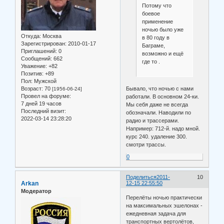
Потому что
боевое
применение
ночью было уже
Откуда:
Москва
в 80 году в
Зарегистрирован
: 2010-01-17
Баграме,
Приглашений:
0
возможно и ещё
Сообщений:
662
где то .
Уважение:
+82
Позитив:
+89
Пол:
Мужской
Возраст:
70
Бывало, что ночью с нами
[1956-06-24]
Провел на форуме:
работали. В основном 24-ки.
7 дней 19 часов
Мы себя даже не всегда
Последний визит:
обозначали. Наводили по
2022-03-14 23:28:20
радио и трассерами.
Например: 712-й. надо мной.
курс 240. удаление 300.
смотри трассы.
0
Поделиться
2011-
10
Arkan
12-15 22:55:50
Модератор
Перелёты ночью практически
на максимальных эшелонах -
ежедневная задача для
транспортных вертолётов,