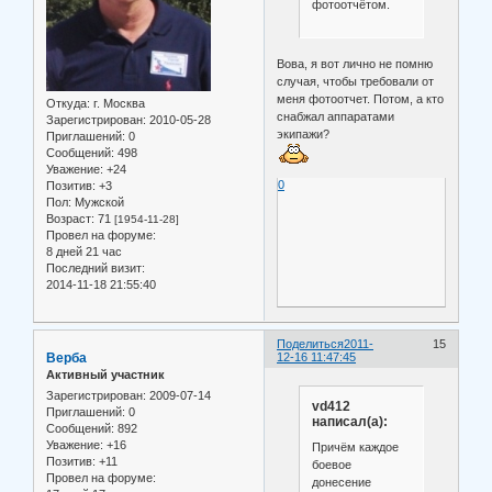
фотоотчётом.
Вова, я вот лично не помню
случая, чтобы требовали от
меня фотоотчет. Потом, а кто
Откуда:
г. Москва
снабжал аппаратами
Зарегистрирован
: 2010-05-28
экипажи?
Приглашений:
0
Сообщений:
498
Уважение:
+24
0
Позитив:
+3
Пол:
Мужской
Возраст:
71
[1954-11-28]
Провел на форуме:
8 дней 21 час
Последний визит:
2014-11-18 21:55:40
Поделиться
2011-
15
Верба
12-16 11:47:45
Активный участник
Зарегистрирован
: 2009-07-14
vd412
Приглашений:
0
написал(а):
Сообщений:
892
Уважение:
+16
Причём каждое
Позитив:
+11
боевое
Провел на форуме:
донесение