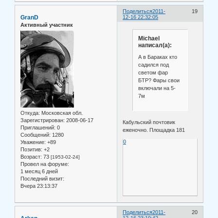
Поделиться
2011-
19
GranD
12-16 22:32:05
Активный участник
Michael
написал(а):
А в Бараках кто
садился под
светом фар
БТР? Фары свои
включали на 5-
7м
Откуда:
Московская обл.
Зарегистрирован
: 2008-06-17
Кабульский почтовик
Приглашений:
0
еженочно. Площадка 181
Сообщений:
1280
0
Уважение:
+89
Позитив:
+2
Возраст:
73
[1953-02-24]
Провел на форуме:
1 месяц 6 дней
Последний визит:
Вчера 23:13:37
Поделиться
2011-
20
12-16 23:19:42