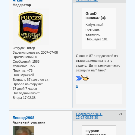
Arkan
Модератор
GranD
написал(а):
Кабульский
почтовик
еженочно.
Площадка 181
Откуда:
Питер
Зарегистрирован
: 2007-07-08
С осени 87 с гардезской вэ
Приглашений:
0
стали размешивать эту
Сообщений:
1583
задачу. Да и газнинцы часто
Уважение:
+55
заходили на "Няню"
Позитив:
+73
Пол:
Мужской
Возраст:
67
[1959-06-14]
Провел на форуме:
0
17 дней 7 часов
Последний визит:
Вчера 17:02:38
Поделиться
2011-
21
Леонид2908
12-17 00:55:30
Активный участник
шурави