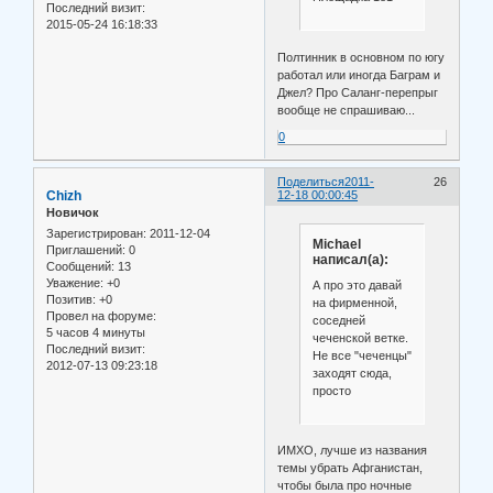
Последний визит:
2015-05-24 16:18:33
Полтинник в основном по югу
работал или иногда Баграм и
Джел? Про Саланг-перепрыг
вообще не спрашиваю...
0
Поделиться
2011-
26
Chizh
12-18 00:00:45
Новичок
Зарегистрирован
: 2011-12-04
Michael
Приглашений:
0
написал(а):
Сообщений:
13
Уважение:
+0
А про это давай
Позитив:
+0
на фирменной,
Провел на форуме:
соседней
5 часов 4 минуты
чеченской ветке.
Последний визит:
Не все "чеченцы"
2012-07-13 09:23:18
заходят сюда,
просто
ИМХО, лучше из названия
темы убрать Афганистан,
чтобы была про ночные