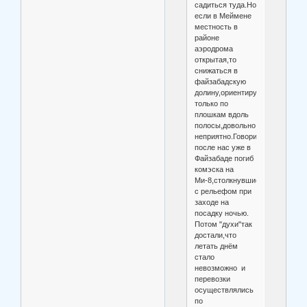
садиться туда.Но
если в Меймене
местность в
районе
аэродрома
открытая,то
снижаться в
файзабадскую
долину,ориентируясь
только по
плошкам вдоль
полосы,довольно
неприятно.Говорили,что
после нас уже в
Файзабаде погиб
комэска на
Ми-8,столкнувшись
с рельефом при
заходе на
посадку ночью.
Потом "духи"так
достали,что
летать днём
стало
невозможно и
перевозки
осуществлялись
по