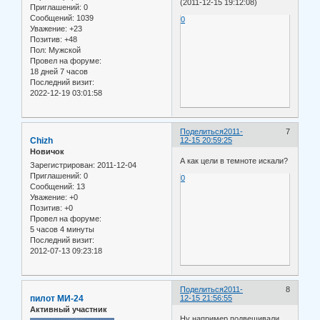
(2011-12-15 19:12:08)
Приглашений:
0
Сообщений:
1039
0
Уважение:
+23
Позитив:
+48
Пол:
Мужской
Провел на форуме:
18 дней 7 часов
Последний визит:
2022-12-19 03:01:58
Поделиться
2011-
7
Chizh
12-15 20:59:25
Новичок
А как цели в темноте искали?
Зарегистрирован
: 2011-12-04
Приглашений:
0
0
Сообщений:
13
Уважение:
+0
Позитив:
+0
Провел на форуме:
5 часов 4 минуты
Последний визит:
2012-07-13 09:23:18
Поделиться
2011-
8
пилот МИ-24
12-15 21:56:55
Активный участник
Ну например подвешивали