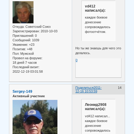
vd412
написал(а):
каждое боевое
донесение
Откуда:
Советский Союз
сопровождалось
Зарегистрирован
: 2010-10-03
фотоотчётом.
Приглашений:
0
Сообщений:
1039
Уважение:
+23
Но ты же знаешь для чего это
Позитив:
+48
делалось.
Пол:
Мужской
Провел на форуме:
0
18 дней 7 часов
Последний визит:
2022-12-19 03:01:58
Поделиться
2011-
14
Sergey-149
12-16 10:53:59
Активный участник
Леонид2908
написал(а):
vd412 написал...
каждое боевое
донесение
сопровождалось