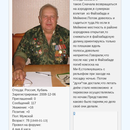
такое.Сначала возвращаться
на аэродром,в сумерках
взлетая из Файзабада и
Меймене.Потом довелось и
садиться туда.Но если в
Меймене местность в районе
аэродрома открытая,то
снижаться в файзабадскую
долину,ориентируясь только
по плошкам вдоль
полосы,довольно
неприятно.Говорили,что
после нас уже в Файзабаде
погиб комэска на
Ми-8,столкнувшись с
рельефом при заходе на
посадку ночью. Потом
"духи"так достали,что летать
днём стало невозможно и
Откуда:
Россия, Кубань
перевозки осуществлялись
Зарегистрирован
: 2008-12-06
по ночам.Представляю
Приглашений:
0
каково было парням,но дело
Сообщений:
117
своё они делали.
Уважение:
+16
Позитив:
+0
0
Пол:
Мужской
Возраст:
78
[1948-01-13]
Провел на форуме:
4 дня 4 часа