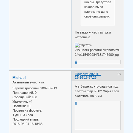
ночам.Представляю
каково было
парням,но дело
своё они делали.
Не такая у нас там уж и
котловина.
0
Поделиться
2011-
18
Michael
12-16 18:57:26
Активный участник
А в Бараках кто садился под
Зарегистрирован
: 2007-07-13
светом фар БТР? Фары свои
Приглашений:
0
включали на 5-7м
Сообщений:
168
Уважение:
+4
0
Позитив:
+0
Провел на форуме:
1 день 3 часа
Последний визит:
2015-05-24 16:18:33