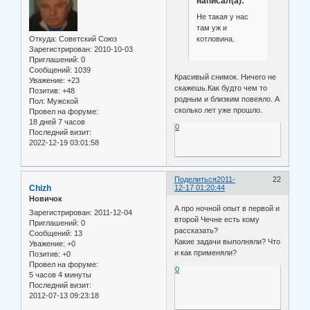
написал(а):
Не такая у нас
там уж и
Откуда:
Советский Союз
котловина.
Зарегистрирован
: 2010-10-03
Приглашений:
0
Сообщений:
1039
Красивый снимок. Ничего не
Уважение:
+23
скажешь.Как будто чем то
Позитив:
+48
родным и близким повеяло. А
Пол:
Мужской
сколько лет уже прошло.
Провел на форуме:
18 дней 7 часов
0
Последний визит:
2022-12-19 03:01:58
Поделиться
2011-
22
Chizh
12-17 01:20:44
Новичок
А про ночной опыт в первой и
Зарегистрирован
: 2011-12-04
второй Чечне есть кому
Приглашений:
0
рассказать?
Сообщений:
13
Какие задачи выполняли? Что
Уважение:
+0
и как применяли?
Позитив:
+0
Провел на форуме:
0
5 часов 4 минуты
Последний визит:
2012-07-13 09:23:18