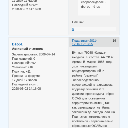
17 дней 17 часов
сопровождалось
Последний визит:
фотоотчётом.
2020-06-02 14:16:08
Ночью?
0
Поделиться
2011-
16
Верба
12-16 12:13:55
Активный участник
В/ч п.п. 79088 -Кундуз-
Зарегистрирован
: 2009-07-14
входила в состав АА СВ 40
Приглашений:
0
Армии. В марте 1985 года
Сообщений:
892
,при ликвидации
Уважение:
+16
бандформирований в
Позитив:
+11
районе "зеленки"
Провел на форуме:
17 дней 17 часов
-непосредственно
Последний визит:
прилегающей к аэродрому,
2020-06-02 14:16:08
подразделениями 201
дивизии, производила сброс
ОСАБ для освещения
территории зачистки , так
как ликвидация не была
закончена до захода солнца.
При этом столкнулись с
проблемой - первоначально
сброшенные ОСАБы не