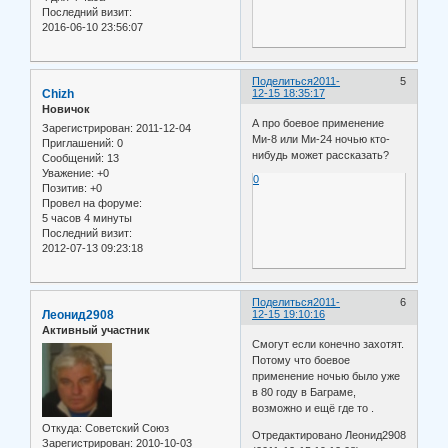
Последний визит:
2016-06-10 23:56:07
Поделиться
2011-
5
Chizh
12-15 18:35:17
Новичок
А про боевое применение
Зарегистрирован
: 2011-12-04
Ми-8 или Ми-24 ночью кто-
Приглашений:
0
нибудь может рассказать?
Сообщений:
13
Уважение:
+0
0
Позитив:
+0
Провел на форуме:
5 часов 4 минуты
Последний визит:
2012-07-13 09:23:18
Поделиться
2011-
6
Леонид2908
12-15 19:10:16
Активный участник
Смогут если конечно захотят.
Потому что боевое
применение ночью было уже
в 80 году в Баграме,
возможно и ещё где то .
Откуда:
Советский Союз
Отредактировано Леонид2908
Зарегистрирован
: 2010-10-03