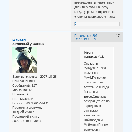
прекращены и через пару
дней вернули на базу ,
когда угроза обстрелов со
стороны душманов отпала.
0
Поделиться
2011-
17
шурави
12-16 13:13:19
Активный участник
bizon
написал(а):
Служил в
Кундузе в 1981-
1982гг на
Зарегистрирован
: 2007-10-28
Ми-6.По ночам
Приглашений:
0
старались не
Сообщений:
927
летать,но иногда
Уважение:
+31
бывало и
Позитив:
+1
такое.Сначала
Пол:
Мужской
возвращаться на
Возраст:
63
[1963-04-21]
аэродром,в
Провел на форуме:
сумерках
10 дней 2 часа
взлетая из
Последний визит:
Файзабада и
2026-07-18 12:30:05
Меймене.Потом
довелось и