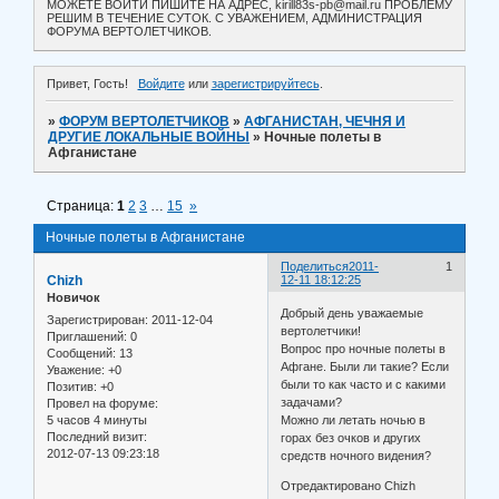
МОЖЕТЕ ВОЙТИ ПИШИТЕ НА АДРЕС, kirill83s-pb@mail.ru ПРОБЛЕМУ
РЕШИМ В ТЕЧЕНИЕ СУТОК. С УВАЖЕНИЕМ, АДМИНИСТРАЦИЯ
ФОРУМА ВЕРТОЛЕТЧИКОВ.
Привет, Гость!
Войдите
или
зарегистрируйтесь
.
»
ФОРУМ ВЕРТОЛЕТЧИКОВ
»
АФГАНИСТАН, ЧЕЧНЯ И
ДРУГИЕ ЛОКАЛЬНЫЕ ВОЙНЫ
»
Ночные полеты в
Афганистане
Страница:
1
2
3
…
15
»
Ночные полеты в Афганистане
Поделиться
2011-
1
Chizh
12-11 18:12:25
Новичок
Добрый день уважаемые
Зарегистрирован
: 2011-12-04
вертолетчики!
Приглашений:
0
Вопрос про ночные полеты в
Сообщений:
13
Афгане. Были ли такие? Если
Уважение:
+0
были то как часто и с какими
Позитив:
+0
задачами?
Провел на форуме:
5 часов 4 минуты
Можно ли летать ночью в
Последний визит:
горах без очков и других
2012-07-13 09:23:18
средств ночного видения?
Отредактировано Chizh