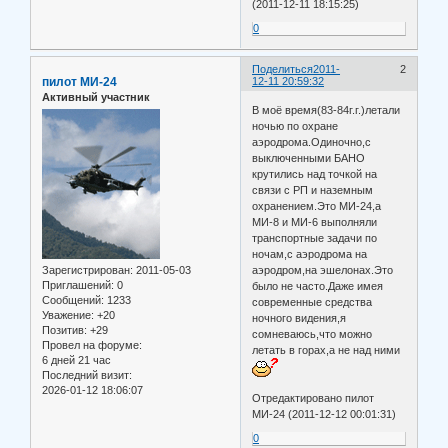
(2011-12-11 18:15:25)
0
Поделиться
2011-
2
пилот МИ-24
12-11 20:59:32
Активный участник
В моё время(83-84г.г.)летали
ночью по охране
аэродрома.Одиночно,с
выключенными БАНО
крутились над точкой на
связи с РП и наземным
охранением.Это МИ-24,а
МИ-8 и МИ-6 выполняли
транспортные задачи по
ночам,с аэродрома на
Зарегистрирован
: 2011-05-03
аэродром,на эшелонах.Это
Приглашений:
0
было не часто.Даже имея
Сообщений:
1233
современные средства
Уважение:
+20
ночного видения,я
Позитив:
+29
сомневаюсь,что можно
Провел на форуме:
летать в горах,а не над ними
6 дней 21 час
Последний визит:
2026-01-12 18:06:07
Отредактировано пилот
МИ-24 (2011-12-12 00:01:31)
0