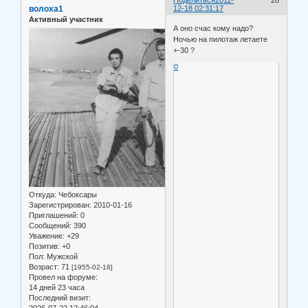
волоха1
12-18 02:31:17
Активный участник
А оно счас кому надо?
Ночью на пилотаж летаете
+-30 ?
0
Откуда:
Чебоксары
Зарегистрирован
: 2010-01-16
Приглашений:
0
Сообщений:
390
Уважение:
+29
Позитив:
+0
Пол:
Мужской
Возраст:
71
[1955-02-18]
Провел на форуме:
14 дней 23 часа
Последний визит: