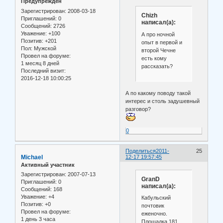
Предупрежден
Зарегистрирован
: 2008-03-18
Chizh
Приглашений:
0
написал(а):
Сообщений:
2726
Уважение:
+100
А про ночной
Позитив:
+201
опыт в первой и
Пол:
Мужской
второй Чечне
Провел на форуме:
есть кому
1 месяц 8 дней
рассказать?
Последний визит:
2016-12-18 10:00:25
А по какому поводу такой
интерес и столь задушевный
разговор?
0
Поделиться
2011-
25
Michael
12-17 19:57:45
Активный участник
Зарегистрирован
: 2007-07-13
GranD
Приглашений:
0
написал(а):
Сообщений:
168
Уважение:
+4
Кабульский
Позитив:
+0
почтовик
Провел на форуме:
еженочно.
1 день 3 часа
Площадка 181