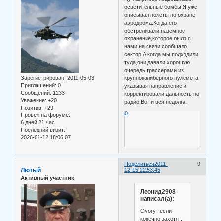
осветительные бомбы.Я уже
описывал полёты по охране
аэродрома.Когда его
обстреливали,наземное
охранение,которое было с
нами на связи,сообщало
сектор.А когда мы подходили
туда,они давали хорошую
очередь трассерами из
Зарегистрирован
: 2011-05-03
крупнокалиберного пулемёта
Приглашений:
0
указывая направление и
Сообщений:
1233
корректировали дальность по
Уважение:
+20
радио.Вот и вся недолга.
Позитив:
+29
0
Провел на форуме:
6 дней 21 час
Последний визит:
2026-01-12 18:06:07
Поделиться
2011-
9
Лютый
12-15 22:53:45
Активный участник
Леонид2908
написал(а):
Смогут если
конечно захотят.