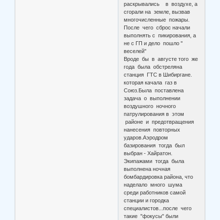
раскрывались в воздухе, а
сгорали на земле, вызвав
многочисленные пожары.
После чего сброс начали
выполнять с пикирования, а
не с ГП и дело пошло "
веселей"
Вроде бы в августе того же
года была обстреляна
станция ГТС в Шибиргане.
которая качала газ в
Союз.Была поставлена
задача о выполнении
воздушного ночного
патрулирования в этом
районе и предотвращения
нанесения повторных
ударов.Аэродром
базирования тогда был
выбран - Хайратон.
Экипажами тогда была
выполнена ночная
бомбардировка района, что
наделало много шума
среди работников самой
станции и городка
специалистов...после чего
такие "фокусы" были