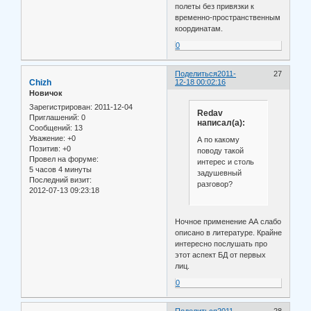
полеты без привязки к
временно-пространственным
координатам.
0
Поделиться
2011-
27
Chizh
12-18 00:02:16
Новичок
Зарегистрирован
: 2011-12-04
Redav
Приглашений:
0
написал(а):
Сообщений:
13
Уважение:
+0
А по какому
Позитив:
+0
поводу такой
Провел на форуме:
интерес и столь
5 часов 4 минуты
задушевный
Последний визит:
разговор?
2012-07-13 09:23:18
Ночное применение АА слабо
описано в литературе. Крайне
интересно послушать про
этот аспект БД от первых
лиц.
0
Поделиться
2011-
28