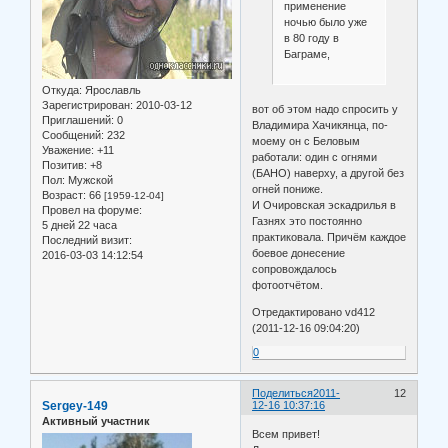
применение
ночью было уже
в 80 году в
Баграме,
Откуда:
Ярославль
Зарегистрирован
: 2010-03-12
вот об этом надо спросить у
Приглашений:
0
Владимира Хачикянца, по-
Сообщений:
232
моему он с Беловым
Уважение:
+11
работали: один с огнями
Позитив:
+8
(БАНО) наверху, а другой без
Пол:
Мужской
огней пониже.
Возраст:
66
[1959-12-04]
И Очировская эскадрилья в
Провел на форуме:
Газнях это постоянно
5 дней 22 часа
практиковала. Причём каждое
Последний визит:
боевое донесение
2016-03-03 14:12:54
сопровождалось
фотоотчётом.
Отредактировано vd412
(2011-12-16 09:04:20)
0
Поделиться
2011-
12
Sergey-149
12-16 10:37:16
Активный участник
Всем привет!