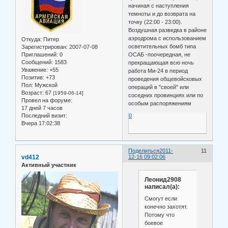
начиная с наступления
темноты и до возврата на
точку (22:00 - 23:00).
Воздушная разведка в районе
аэродрома с использованием
Откуда:
Питер
осветительных бомб типа
Зарегистрирован
: 2007-07-08
Приглашений:
0
ОСАБ -поочередная, не
Сообщений:
1583
прекращающая всю ночь
Уважение:
+55
работа Ми-24 в период
Позитив:
+73
проведения общевойсковых
Пол:
Мужской
операций в "своей" или
Возраст:
67
[1959-06-14]
соседних провинциях или по
Провел на форуме:
особым распоряжениям
17 дней 7 часов
Последний визит:
0
Вчера 17:02:38
Поделиться
2011-
11
vd412
12-16 09:02:06
Активный участник
Леонид2908
написал(а):
Смогут если
конечно захотят.
Потому что
боевое