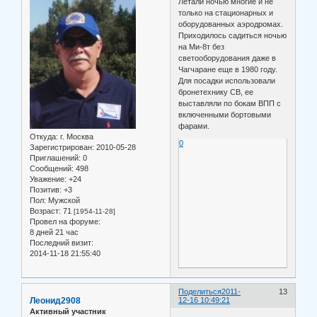
Летали ночью многие и не
только на стационарных и
оборудованных аэродромах.
Приходилось садиться ночью
на Ми-8т без
светооборудования даже в
Чагчаране еще в 1980 году.
Для посадки использовали
бронетехнику СВ, ее
выставляли по бокам ВПП с
включенными бортовыми
фарами.
Откуда:
г. Москва
0
Зарегистрирован
: 2010-05-28
Приглашений:
0
Сообщений:
498
Уважение:
+24
Позитив:
+3
Пол:
Мужской
Возраст:
71
[1954-11-28]
Провел на форуме:
8 дней 21 час
Последний визит:
2014-11-18 21:55:40
Поделиться
2011-
13
Леонид2908
12-16 10:49:21
Активный участник