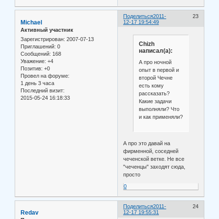
Поделиться
2011-
23
Michael
12-17 19:54:49
Активный участник
Зарегистрирован
: 2007-07-13
Chizh
Приглашений:
0
написал(а):
Сообщений:
168
Уважение:
+4
А про ночной
Позитив:
+0
опыт в первой и
Провел на форуме:
второй Чечне
1 день 3 часа
есть кому
Последний визит:
рассказать?
2015-05-24 16:18:33
Какие задачи
выполняли? Что
и как применяли?
А про это давай на
фирменной, соседней
чеченской ветке. Не все
"чеченцы" заходят сюда,
просто
0
Поделиться
2011-
24
Redav
12-17 19:55:31