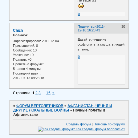
Не верю
(с)
0
Поделиться
2011-
30
Chizh
12-18 16:23:43
Новичок
Давайте лучше не
Зарегистрирован
: 2011-12-04
оффтопить, а слушать людей
Приглашений:
0
в теме.
Сообщений:
13
Уважение:
+0
0
Позитив:
+0
Провел на форуме:
5 часов 4 минуты
Последний визит:
2012-07-13 09:23:18
Страница:
1
2
3
…
15
»
»
ФОРУМ ВЕРТОЛЕТЧИКОВ
»
АФГАНИСТАН, ЧЕЧНЯ И
ДРУГИЕ ЛОКАЛЬНЫЕ ВОЙНЫ
»
Ночные полеты в
Афганистане
Создать форум
|
Помощь по форуму