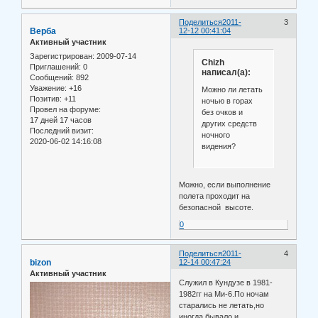
Поделиться
2011-
3
Верба
12-12 00:41:04
Активный участник
Зарегистрирован
: 2009-07-14
Chizh
Приглашений:
0
написал(а):
Сообщений:
892
Уважение:
+16
Можно ли летать
Позитив:
+11
ночью в горах
Провел на форуме:
без очков и
17 дней 17 часов
других средств
Последний визит:
ночного
2020-06-02 14:16:08
видения?
Можно, если выполнение
полета проходит на
безопасной высоте.
0
Поделиться
2011-
4
bizon
12-14 00:47:24
Активный участник
Служил в Кундузе в 1981-
1982гг на Ми-6.По ночам
старались не летать,но
иногда бывало и