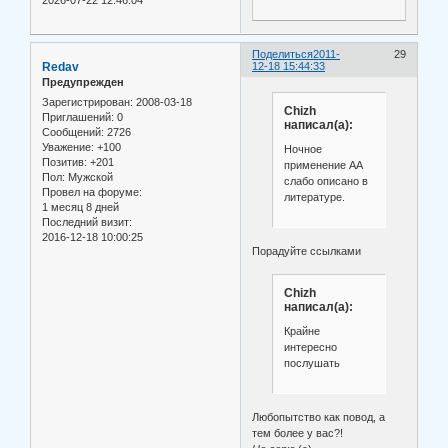
2026-07-22 12:46:04
Поделиться
2011-
29
Redav
12-18 15:44:33
Предупрежден
Зарегистрирован
: 2008-03-18
Chizh
Приглашений:
0
написал(а):
Сообщений:
2726
Уважение:
+100
Ночное
Позитив:
+201
применение АА
Пол:
Мужской
слабо описано в
Провел на форуме:
литературе.
1 месяц 8 дней
Последний визит:
2016-12-18 10:00:25
Порадуйте ссылками
Chizh
написал(а):
Крайне
интересно
послушать
Любопытство как повод, а
тем более у вас?!