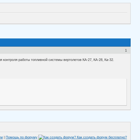
1
контроля работы топливной системы вертолетов КА-27, КА-28, Ка-32.
ум
|
Помощь по форуму