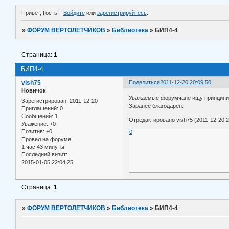
Привет, Гость!
Войдите
или
зарегистрируйтесь
.
»
ФОРУМ ВЕРТОЛЕТЧИКОВ
»
Библиотека
»
БИП4-4
Страница:
1
БИП4-4
vish75
Поделиться
2011-12-20 20:09:50
Новичок
Уважаемые форумчане ищу принципиал
Зарегистрирован
: 2011-12-20
Заранее благодарен.
Приглашений:
0
Сообщений:
1
Отредактировано vish75 (2011-12-20 2
Уважение:
+0
Позитив:
+0
0
Провел на форуме:
1 час 43 минуты
Последний визит:
2015-01-05 22:04:25
Страница:
1
»
ФОРУМ ВЕРТОЛЕТЧИКОВ
»
Библиотека
»
БИП4-4