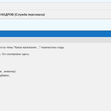
 КАДРОВ (Служба персонала)
сты темы "Какое жалование ..." перенесены сюда.
 Он скопирован здесь.
к , инженер)
дбавка ,