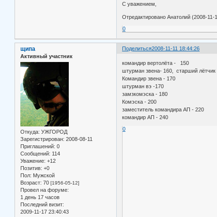
С уважением,
Отредактировано Анатолий (2008-11-1
0
щипа
Поделиться
2008-11-11 18:44:26
Активный участник
командир вертолёта - 150
штурман звена- 160, старший лётчик 
Командир звена - 170
штурман вэ -170
замзкомэска - 180
Комэска - 200
заместитель командира АП - 220
командир АП - 240
0
Откуда:
УЖГОРОД
Зарегистрирован
: 2008-08-11
Приглашений:
0
Сообщений:
114
Уважение:
+12
Позитив:
+0
Пол:
Мужской
Возраст:
70
[1956-05-12]
Провел на форуме:
1 день 17 часов
Последний визит:
2009-11-17 23:40:43