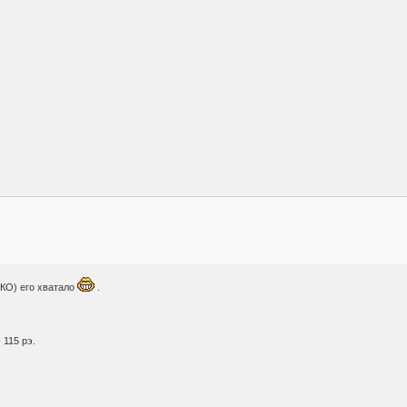
КО) его хватало
.
 115 рэ.