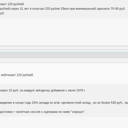
нант 120 рублей.
рублей,через 11 лет я получал 333 рубля 33коп.при минимальной зарплате 70-90 руб.
руб.
 лейтенант 120 рублей.
через 10 руб. за каждую звёздочку добавили с июля 1979 г.
раждение в конце года 15% оклада по в/зв +должностной оклад , но не более 530 руб.,
дготовки + зачётная сессия с оценками не ниже "хорошо".