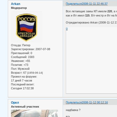
Arkan
Поделиться
2008-11-11 22:46:37
Модератор
Все летающие замы КП имели
220
, а
как и б\т имел
115
. Б\т-инстр и б\т на 
Отредактировано Arkan (2008-11-12 21
0
Откуда:
Питер
Зарегистрирован
: 2007-07-08
Приглашений:
0
Сообщений:
1583
Уважение:
+55
Позитив:
+73
Пол:
Мужской
Возраст:
67
[1959-06-14]
Провел на форуме:
17 дней 7 часов
Последний визит:
Сегодня 17:02:38
Орел
Поделиться
2008-11-12 00:12:16
Активный участник
надбавка ?