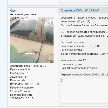
Орел
Поделиться
2008-11-11 21:24:03
Активный участник
военным летчикам 2 класса - 10 про
но не более 400 руб. (?)
Бортовой техник 2 класса - 5 проценто
БД - боевое дежурство оплачивалось 
5 процентов , за не менее 5 ночных - 
Бортовой механик
начальник связи АЭ, ТЭЧ , ИАС
начальник штаба
з.к. по политической части ВЭ - 180 (?
начальник штаба АП
старший штурман
Зарегистрирован
: 2008-11-10
Зам.КП по летной подготовке
Приглашений:
0
Сообщений:
310
Отредактировано Орел (2008-11-11 21
Уважение:
+5
Позитив:
+0
0
Возраст:
58
[1967-10-29]
Провел на форуме:
25 дней 20 часов
Последний визит:
2026-08-03 10:01:54