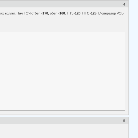
4
их коллег. Нач ТЭЧ отбвп -
170
, обвп -
160
. НТЗ-
120
, НТО-
125
. Б\оператор РЭБ
5