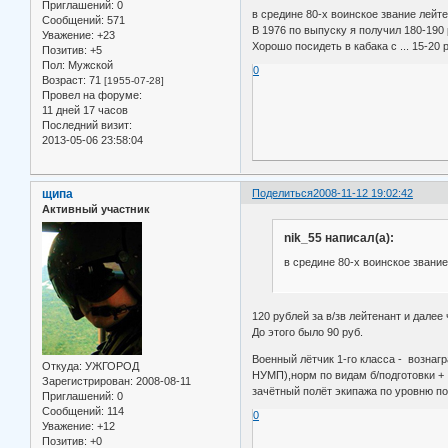
Приглашений:
0
в средине 80-х воинское звание лейте
Сообщений:
571
В 1976 по выпуску я получил 180-190 
Уважение:
+23
Хорошо посидеть в кабака с ... 15-20 
Позитив:
+5
Пол:
Мужской
0
Возраст:
71
[1955-07-28]
Провел на форуме:
11 дней 17 часов
Последний визит:
2013-05-06 23:58:04
щипа
Поделиться
2008-11-12 19:02:42
Активный участник
nik_55 написал(а):
в средине 80-х воинское звание
120 рублей за в/зв лейтенант и далее 
До этого было 90 руб.
Военный лётчик 1-го класса - вознаг
Откуда:
УЖГОРОД
НУМП),норм по видам б/подготовки +
Зарегистрирован
: 2008-08-11
зачётный полёт экипажа по уровню по
Приглашений:
0
Сообщений:
114
0
Уважение:
+12
Позитив:
+0