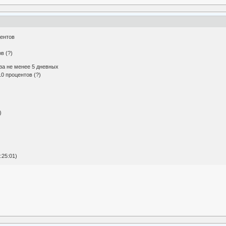
центов
в (?)
за не менее 5 дневных
10 процентов (?)
)
:25:01)