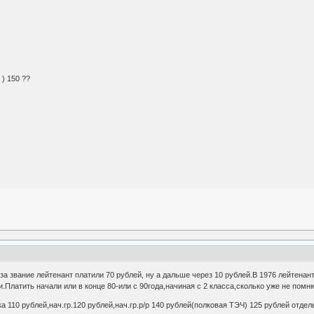
) 150 ??
за звание лейтенант платили 70 рублей, ну а дальше через 10 рублей.В 1976 лейтенант
и.Платить начали или в конце 80-или с 90года,начиная с 2 класса,сколько уже не помн
ка 110 рублей,нач.гр.120 рублей,нач.гр.р/р 140 рублей(полковая ТЭЧ) 125 рублей отд