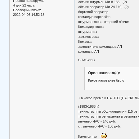
Провел на форуме:
лётчик-штурман Ми-8 135,- (?)
4 дня 22 часа
лётчик оператор Ми-24 140,- (?)
Последний визит:
бортовой оператор
2022-04-05 14:52:18
командир вертолёта
штурман звена, старший лётчик
Командир звена
штурман вэ
замзкомэска
Комэска
заместитель командира АП
командир АП
СПАСИБО
Орел написал(а):
Какое жалованье было
+ в какое время и НА ЧТО (НА СКОЛЬ
(1983-1988гг)
техник группы обслуживания - 115 рэ.
техник группы регламента и ремонта -
инженер ИАС - 140 руб.
ст. инженер ИАС - 150 руб.
Кажется так