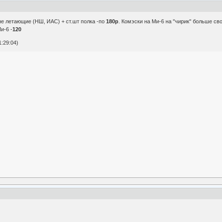
 не летающие (НШ, ИАС) + ст.шт полка -по
180р
. Комэски на Ми-6 на "чирик" больше сво
Ми-6 -
120
:29:04)