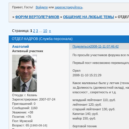
Привет, Гость!
Войдите
или
зарегистрируйтесь
.
»
ФОРУМ ВЕРТОЛЕТЧИКОВ
»
ОБЩЕНИЕ НА ЛЮБЫЕ ТЕМЫ
»
ОТДЕЛ
Страница:
1
2
3
…
10
»
ОТДЕЛ КАДРОВ (Служба персонала)
Анатолий
Поделиться
2008-11-11 07:46:42
Активный участник
По просьбе участников форума все по
Первый пост невозможно перемещать.
Орел
2008-11-10 15:21:29
Какое жалованье было у летчик (техни
за Должность (должностной оклад), на
классност , секретность и т.д.
Откуда:
г. Казань
Зарегистрирован
: 2007-07-24
младший лейтенант 110,-руб.
Приглашений:
0
лейтенант 120,-руб.
Сообщений:
1160
старший лейтенант 130,-руб.
Уважение:
+38
Капитан 140,-руб.
Позитив:
+76
майор 150,-руб.
Пол:
Мужской
Возраст:
65
[1960-08-16]
бортовой техник