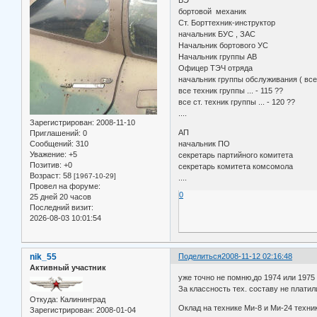
ВЭ
бортовой механик
Ст. Борттехник-инструктор
начальник БУС , ЗАС
Начальник бортового УС
Начальник группы АВ
Офицер ТЭЧ отряда
начальник группы обслуживания ( все 
все техник группы ... - 115 ??
все ст. техник группы ... - 120 ??
....
Зарегистрирован
: 2008-11-10
АП
Приглашений:
0
Сообщений:
310
начальник ПО
Уважение:
+5
секретарь партийного комитета
Позитив:
+0
секретарь комитета комсомола
Возраст:
58
[1967-10-29]
....
Провел на форуме:
0
25 дней 20 часов
Последний визит:
2026-08-03 10:01:54
nik_55
Поделиться
2008-11-12 02:16:48
Активный участник
уже точно не помню,до 1974 или 1975 
За классность тех. составу не платил
Откуда:
Калининград
Оклад на технике Ми-8 и Ми-24 техни
Зарегистрирован
: 2008-01-04