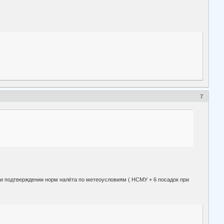
7
 при подтверждении норм налёта по метеоусловиям ( НСМУ + 6 посадок при