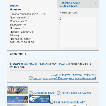
Поделиться
2012-
2
Prinzh
07-26 18:21:19
Новичок
И мне бы тоже.
Зарегистрирован
: 2012-07-26
Приглашений:
0
0
Сообщений:
2
Уважение:
+0
Позитив:
+0
Провел на форуме:
10 минут
Последний визит:
2012-07-26 18:29:56
Страница:
1
»
ФОРУМ ВЕРТОЛЕТЧИКОВ
»
МАТЧАСТЬ
»
Лебёдка ЛПГ-6-
23 ІІ серия
Создать форум
|
Помощь по форуму