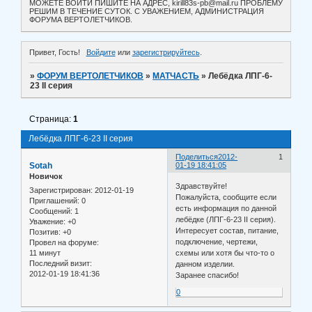
МОЖЕТЕ ВОЙТИ ПИШИТЕ НА АДРЕС, kirill83s-pb@mail.ru ПРОБЛЕМУ
РЕШИМ В ТЕЧЕНИЕ СУТОК. С УВАЖЕНИЕМ, АДМИНИСТРАЦИЯ
ФОРУМА ВЕРТОЛЕТЧИКОВ.
Привет, Гость!
Войдите
или
зарегистрируйтесь
.
»
ФОРУМ ВЕРТОЛЕТЧИКОВ
»
МАТЧАСТЬ
»
Лебёдка ЛПГ-6-
23 ІІ серия
Страница:
1
Лебёдка ЛПГ-6-23 ІІ серия
Поделиться
2012-
1
Sotah
01-19 18:41:05
Новичок
Здравствуйте!
Зарегистрирован
: 2012-01-19
Пожалуйста, сообщите если
Приглашений:
0
есть информация по данной
Сообщений:
1
лебёдке (ЛПГ-6-23 ІІ серия).
Уважение:
+0
Интересует состав, питание,
Позитив:
+0
подключение, чертежи,
Провел на форуме:
11 минут
схемы или хотя бы что-то о
Последний визит:
данном изделии.
2012-01-19 18:41:36
Заранее спасибо!
0