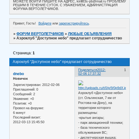
МОЖЕТЕ ВОЙТИ ПИШИТЕ НА АДРЕС, kirill83s-pb@mail.ru ПРОБЛЕМУ
РЕШИМ В ТЕЧЕНИЕ СУТОК. С УВАЖЕНИЕМ, АДМИНИСТРАЦИЯ
ФОРУМА ВЕРТОЛЕТЧИКОВ.
Привет, Гость!
Войдите
или
зарегистрируйтесь
.
»
ФОРУМ ВЕРТОЛЕТЧИКОВ
»
ЛЮБЫЕ ОБЪЯВЛЕНИЯ
»
Аэроклуб "Доступное небо" предлагает сотрудничество
Страница:
1
Аэроклуб "Доступное небо" предлагает сотрудничество
Поделиться
2012-
1
dnebo
02-06 17:37:32
Новичок
Зарегистрирован
: 2012-02-06
Приглашений:
0
Аэроклуб «Доступное небо»
Сообщений:
2
(ст. Ольгинская, 7 км от
Уважение:
+0
Ростова-на-Дону), на
Позитив:
+0
территории которого
Провел на форуме:
6 минут
размещены:
Последний визит:
-крытые ангары;
2012-03-13 15:45:50
- парк авиационной техники;
- база технического
обслуживания ВС;
- диспетчерская вышка;