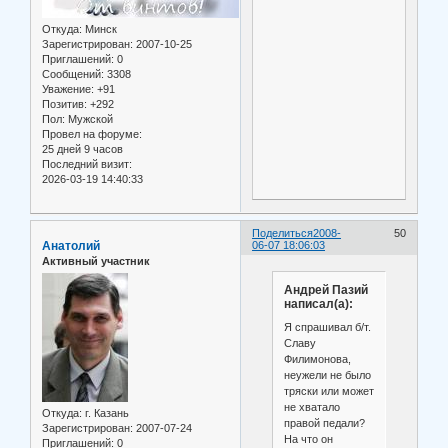
Откуда:
Минск
Зарегистрирован
: 2007-10-25
Приглашений:
0
Сообщений:
3308
Уважение:
+91
Позитив:
+292
Пол:
Мужской
Провел на форуме:
25 дней 9 часов
Последний визит:
2026-03-19 14:40:33
Поделиться
2008-
50
Анатолий
06-07 18:06:03
Активный участник
Андрей Пазий
написал(а):
Я спрашивал б/т.
Славу
Филимонова,
неужели не было
тряски или может
не хватало
Откуда:
г. Казань
правой педали?
Зарегистрирован
: 2007-07-24
На что он
Приглашений:
0