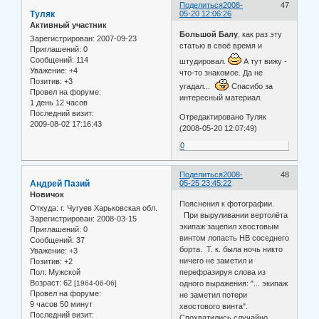
Поделиться
2008-
47
Туляк
05-20 12:06:26
Активный участник
Большой Балу
, как раз эту
Зарегистрирован
: 2007-09-23
статью в своё время и
Приглашений:
0
Сообщений:
114
штудировал.
А тут вижу -
Уважение:
+4
что-то знакомое. Да не
Позитив:
+3
угадал...
Спасибо за
Провел на форуме:
интересный материал.
1 день 12 часов
Последний визит:
Отредактировано Туляк
2009-08-02 17:16:43
(2008-05-20 12:07:49)
0
Поделиться
2008-
48
Андрей Пазий
05-25 23:45:22
Новичок
Пояснения к фотографии.
Откуда:
г. Чугуев Харьковская обл.
При выруливании вертолёта
Зарегистрирован
: 2008-03-15
экипаж зацепил хвостовым
Приглашений:
0
винтом лопасть НВ соседнего
Сообщений:
37
борта. Т. к. была ночь никто
Уважение:
+3
ничего не заметил и
Позитив:
+2
Пол:
Мужской
перефразируя слова из
Возраст:
62
[1964-06-06]
одного выражения: "... экипаж
Провел на форуме:
не заметил потери
9 часов 50 минут
хвостового винта".
Последний визит:
Спохватились случайно,