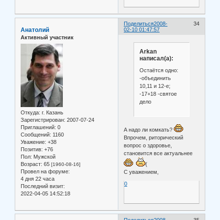
Поделиться
2008-
34
Анатолий
02-10 01:47:57
Активный участник
Arkan
написал(а):
Остаётся одно:
-объединить
10,11 и 12-е;
-17+18 -святое
дело
Откуда:
г. Казань
Зарегистрирован
: 2007-07-24
Приглашений:
0
А надо ли комкать?
Сообщений:
1160
Впрочем, риторический
Уважение:
+38
вопрос о здоровье,
Позитив:
+76
становится все актуальнее
Пол:
Мужской
Возраст:
65
(
[1960-08-16]
Провел на форуме:
С уважением,
4 дня 22 часа
0
Последний визит:
2022-04-05 14:52:18
Поделиться
2008-
35