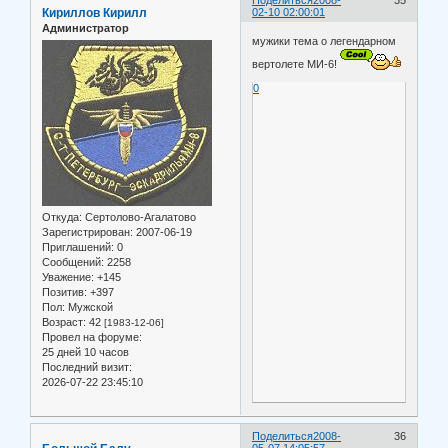
Кириллов Кирилл
02-10 02:00:01
Администратор
мужики тема о легендарном
вертолете МИ-6!
0
Откуда:
Сертолово-Агалатово
Зарегистрирован
: 2007-06-19
Приглашений:
0
Сообщений:
2258
Уважение:
+145
Позитив:
+397
Пол:
Мужской
Возраст:
42
[1983-12-06]
Провел на форуме:
25 дней 10 часов
Последний визит:
2026-07-22 23:45:10
Поделиться
2008-
36
05-07 14:05:57