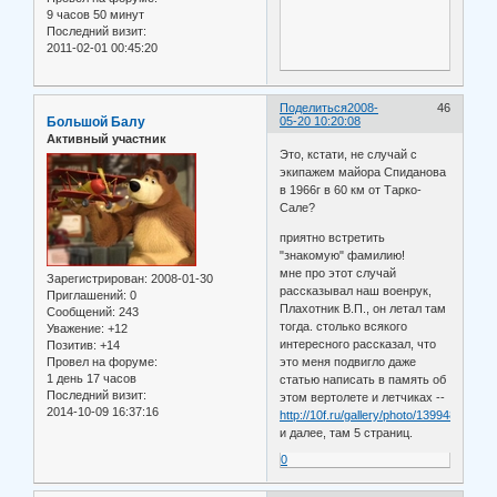
9 часов 50 минут
Последний визит:
2011-02-01 00:45:20
Поделиться
2008-
46
Большой Балу
05-20 10:20:08
Активный участник
Это, кстати, не случай с
экипажем майора Спиданова
в 1966г в 60 км от Тарко-
Сале?
приятно встретить
"знакомую" фамилию!
мне про этот случай
Зарегистрирован
: 2008-01-30
рассказывал наш военрук,
Приглашений:
0
Плахотник В.П., он летал там
Сообщений:
243
тогда. столько всякого
Уважение:
+12
интересного рассказал, что
Позитив:
+14
Провел на форуме:
это меня подвигло даже
1 день 17 часов
статью написать в память об
Последний визит:
этом вертолете и летчиках --
2014-10-09 16:37:16
http://10f.ru/gallery/photo/139948.html
и далее, там 5 страниц.
0