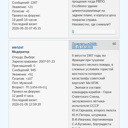
прощения тогда РВПО.
Сообщений:
2287
Особенно здание
Уважение:
+21
цементохранилище на
Позитив:
+0
заднем плане, и корпуса цеха
Провел на форуме:
19 дней 18 часов
покраски справа.
Последний визит:
Неизвестно, где снимали?
2026-05-20 07:45:15
0
Поделиться
2008-
60
wenzel
09-19 14:18:09
Модератор
6 августа 1967 года, во
Откуда:
Выборг
Франции при тушении
Зарегистрирован
: 2007-07-23
большого лесного пожара, в
Приглашений:
0
сложных условиях гористой
Сообщений:
945
местности потерпел
Уважение:
+51
катастрофу советский
Позитив:
+107
Пол:
Мужской
вертолёт Ми-6ПЖ.
Возраст:
70
[1956-08-01]
Экипаж в составе:
Провел на форуме:
командира корабля - Героя
12 дней 4 часа
Советского Союза,
Последний визит:
заслуженного лётчика-
2026-01-05 12:59:20
испытателя СССР
Ю.А.Гарнаева, второго пилота
Ю.Н.Петера, штурмана
В.Ф.Иванова, бортинженера
С.А.Бугаенко, бортрадиста