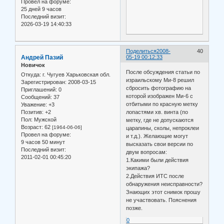
Провел на форуме:
25 дней 9 часов
Последний визит:
2026-03-19 14:40:33
Поделиться
2008-
40
Андрей Пазий
05-19 00:12:33
Новичок
После обсуждения статьи по
Откуда:
г. Чугуев Харьковская обл.
израильскому Ми-8 решил
Зарегистрирован
: 2008-03-15
сбросить фотографию на
Приглашений:
0
которой изображен Ми-6 с
Сообщений:
37
отбитыми по красную метку
Уважение:
+3
лопастями хв. винта (по
Позитив:
+2
Пол:
Мужской
метку, где не допускаются
Возраст:
62
[1964-06-06]
царапины, сколы, непроклеи
Провел на форуме:
и т.д.). Желающие могут
9 часов 50 минут
высказать свои версии по
Последний визит:
двум вопросам:
2011-02-01 00:45:20
1.Какими были действия
экипажа?
2.Действия ИТС после
обнаружения неисправности?
Знающих этот снимок прошу
не участвовать. Пояснения
позже.
0