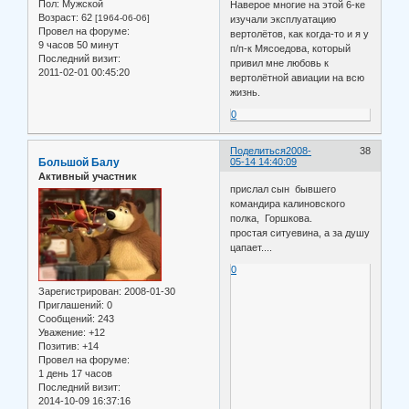
Пол:
Мужской
Наверое многие на этой 6-ке
Возраст:
62
[1964-06-06]
изучали эксплуатацию
Провел на форуме:
вертолётов, как когда-то и я у
9 часов 50 минут
п/п-к Мясоедова, который
Последний визит:
привил мне любовь к
2011-02-01 00:45:20
вертолётной авиации на всю
жизнь.
0
Поделиться
2008-
38
Большой Балу
05-14 14:40:09
Активный участник
прислал сын бывшего
командира калиновского
полка, Горшкова.
простая ситуевина, а за душу
цапает....
0
Зарегистрирован
: 2008-01-30
Приглашений:
0
Сообщений:
243
Уважение:
+12
Позитив:
+14
Провел на форуме:
1 день 17 часов
Последний визит:
2014-10-09 16:37:16