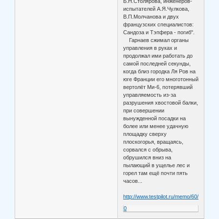
Б.Н.Столярова, инженеров-
испытателей А.Я.Чулкова,
В.П.Молчанова и двух
французских специалистов:
Сандоза и Тэпфера - погиб".
Гарнаев сжимал органы
управления в руках и
продолжал ими работать до
самой последней секунды,
когда близ городка Ля Ров на
юге Франции его многотонный
вертолёт Ми-6, потерявший
управляемость из-за
разрушения хвостовой балки,
при совершении
вынужденной посадки на
более или менее удачную
площадку сверху
плоскогорья, вращаясь,
сорвался с обрыва,
обрушился вниз на
пылающий в ущелье лес и
горел там ещё почти пять
часов...
http://www.testpilot.ru/memo/60/garnaev
0