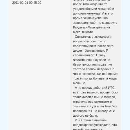
2011-02-01 00:45:20
после того когда кто-то
увидел обломки лопастей и
доложил инженеру. А в это
время экипаж успешно
завершил полёт по маршруту
Кандагар-Лашкарёвка на
макс. высоте.
Связались с экипажем и
попросили осмотреть
хвостовой винт, после чего
дефект был выявлен. Я
спрашивал б/т. Славу
Филимонова, неужели не
было тряски или может не
хватало правой педали? На
что он ответил, так всё время
трясёт, когда больше, а когда
меньше.
А по поводу действий ИТС,
всё тоже намного проще. Всю
трансмиссию мы не меняли,
ограничились осмотром и
заменой ХВ. Да и тот был без
паспорта, т.к. на складе АТИ
другого не было.
P.S. Служа в авиации
неоднократно убеждался, что
не всё подчиняется