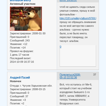
Большой Балу
Активный участник
чтоб не щимить сюда сильно
ужатые снимки, прошу в мой
фотоальбом -
http://10f.ru/gallery/album/9769.html
прошу не обращать внимание
на не моё авторство самого
альбома - срочно нужно
Зарегистрирован
: 2008-01-30
было, а не было инета.
Приглашений:
0
переслал товарищу, он
Сообщений:
243
тиснул альбом.
Уважение:
+12
0
Позитив:
+14
Провел на форуме:
1 день 17 часов
Последний визит:
2014-10-09 16:37:16
Поделиться
2008-
37
Андрей Пазий
05-10 22:52:36
Новичок
Всё, что осталось от Ми-6,
Откуда:
г. Чугуев Харьковская обл.
который стоит на учебном
Зарегистрирован
: 2008-03-15
аэродроме бывшего 1-го
Приглашений:
0
ВАТУ, затем ХВВАИКУ, а
Сообщений:
37
теперь Университета
Уважение:
+3
Воздушных сил.
Позитив:
+2