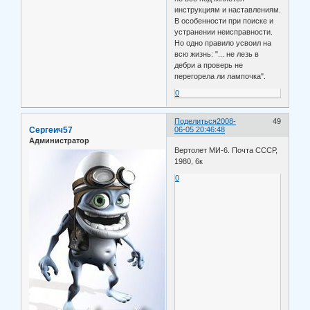
инструкциям и наставлениям.
В особенности при поиске и
устранении неисправности.
Но одно правило усвоил на
всю жизнь: "... не лезь в
дебри а проверь не
перегорела ли лампочка".
0
Поделиться
2008-
49
Сергеич57
06-05 20:46:48
Администратор
Вертолет МИ-6. Почта СССР,
1980, 6к
0