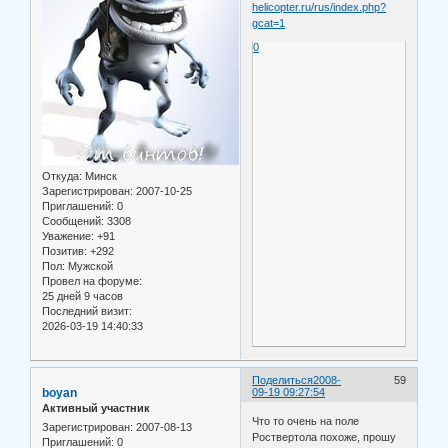
helicopter.ru/rus/index.php?
gcat=1
0
Откуда:
Минск
Зарегистрирован
: 2007-10-25
Приглашений:
0
Сообщений:
3308
Уважение:
+91
Позитив:
+292
Пол:
Мужской
Провел на форуме:
25 дней 9 часов
Последний визит:
2026-03-19 14:40:33
Поделиться
2008-
59
boyan
09-19 09:27:54
Активный участник
Что то очень на поле
Зарегистрирован
: 2007-08-13
Роствертола похоже, прошу
Приглашений:
0