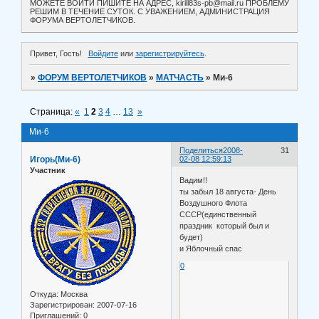
МОЖЕТЕ ВОЙТИ ПИШИТЕ НА АДРЕС, kirill83s-pb@mail.ru ПРОБЛЕМУ
РЕШИМ В ТЕЧЕНИЕ СУТОК. С УВАЖЕНИЕМ, АДМИНИСТРАЦИЯ
ФОРУМА ВЕРТОЛЕТЧИКОВ.
Привет, Гость!
Войдите
или
зарегистрируйтесь
.
»
ФОРУМ ВЕРТОЛЕТЧИКОВ
»
МАТЧАСТЬ
»
Ми-6
Страница:
«
1
2
3
4
…
13
»
Ми-6
Поделиться
2008-
31
Игорь(Ми-6)
02-08 12:59:13
Участник
Вадим!!
ты забыл 18 августа- День
Воздушного Флота
СССР(единственный
праздник который был и
будет)
и Яблочный спас
0
Откуда:
Москва
Зарегистрирован
: 2007-07-16
Приглашений:
0