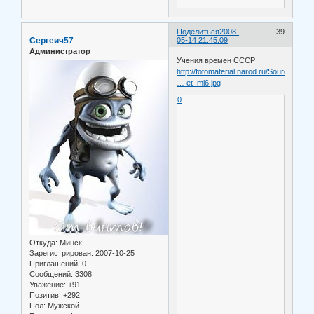
Поделиться
2008-
39
Сергеич57
05-14 21:45:09
Администратор
Учения времен СССР
http://fotomaterial.narod.ru/Sources/BS
… et_mi6.jpg
0
Откуда:
Минск
Зарегистрирован
: 2007-10-25
Приглашений:
0
Сообщений:
3308
Уважение:
+91
Позитив:
+292
Пол:
Мужской