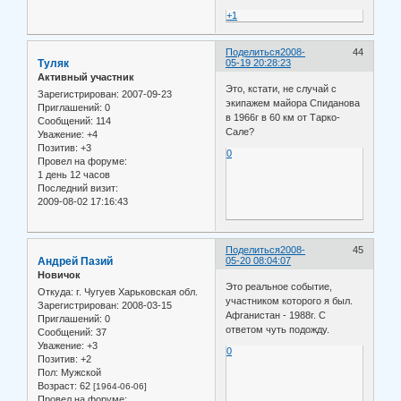
+1
Поделиться
2008-
44
Туляк
05-19 20:28:23
Активный участник
Это, кстати, не случай с
Зарегистрирован
: 2007-09-23
экипажем майора Спиданова
Приглашений:
0
в 1966г в 60 км от Тарко-
Сообщений:
114
Сале?
Уважение:
+4
Позитив:
+3
0
Провел на форуме:
1 день 12 часов
Последний визит:
2009-08-02 17:16:43
Поделиться
2008-
45
Андрей Пазий
05-20 08:04:07
Новичок
Это реальное событие,
Откуда:
г. Чугуев Харьковская обл.
участником которого я был.
Зарегистрирован
: 2008-03-15
Афганистан - 1988г. С
Приглашений:
0
ответом чуть подожду.
Сообщений:
37
Уважение:
+3
0
Позитив:
+2
Пол:
Мужской
Возраст:
62
[1964-06-06]
Провел на форуме: