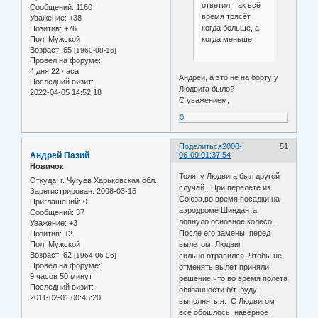
ответил, так всё
Сообщений:
1160
время трясёт,
Уважение:
+38
когда больше, а
Позитив:
+76
когда меньше.
Пол:
Мужской
Возраст:
65
[1960-08-16]
Провел на форуме:
4 дня 22 часа
Андрей, а это не на борту у
Последний визит:
Людвига было?
2022-04-05 14:52:18
С уважением,
0
Поделиться
2008-
51
Андрей Пазий
06-09 01:37:54
Новичок
Толя, у Людвига был другой
Откуда:
г. Чугуев Харьковская обл.
случай. При перелете из
Зарегистрирован
: 2008-03-15
Союза,во время посадки на
Приглашений:
0
аэродроме Шинданта,
Сообщений:
37
лопнуло основное колесо.
Уважение:
+3
После его замены, перед
Позитив:
+2
Пол:
Мужской
вылетом, Людвиг
Возраст:
62
[1964-06-06]
сильно отравился. Чтобы не
Провел на форуме:
отменять вылет приняли
9 часов 50 минут
решение,что во время полета
Последний визит:
обязанности б/т. буду
2011-02-01 00:45:20
выполнять я. С Людвигом
все обошлось, наверное