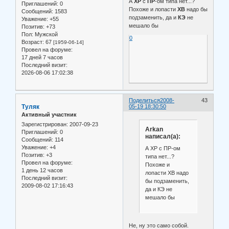
А
ХР
с
ПР
-ом типа нет...?
Приглашений:
0
Похоже и лопасти
ХВ
надо бы
Сообщений:
1583
подзаменить, да и
КЭ
не
Уважение:
+55
мешало бы
Позитив:
+73
Пол:
Мужской
0
Возраст:
67
[1959-06-14]
Провел на форуме:
17 дней 7 часов
Последний визит:
2026-08-06 17:02:38
Поделиться
2008-
43
Туляк
05-19 18:30:50
Активный участник
Зарегистрирован
: 2007-09-23
Arkan
Приглашений:
0
написал(а):
Сообщений:
114
Уважение:
+4
А ХР с ПР-ом
Позитив:
+3
типа нет...?
Провел на форуме:
Похоже и
1 день 12 часов
лопасти ХВ надо
Последний визит:
бы подзаменить,
2009-08-02 17:16:43
да и КЭ не
мешало бы
Не, ну это само собой.