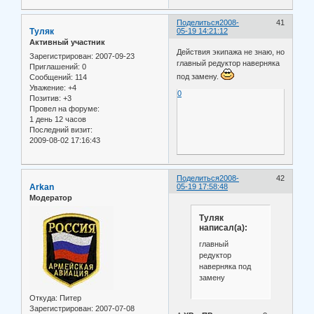
Поделиться
2008-
41
Туляк
05-19 14:21:12
Активный участник
Действия экипажа не знаю, но
Зарегистрирован
: 2007-09-23
главный редуктор наверняка
Приглашений:
0
под замену.
Сообщений:
114
Уважение:
+4
0
Позитив:
+3
Провел на форуме:
1 день 12 часов
Последний визит:
2009-08-02 17:16:43
Поделиться
2008-
42
Arkan
05-19 17:58:48
Модератор
Туляк
написал(а):
главный
редуктор
наверняка под
замену
Откуда:
Питер
Зарегистрирован
: 2007-07-08