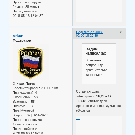
Провел на форуме:
9 часов 38 минут
Последний визит:
2018-05-16 12:04:37
Поделиться
2008-
33
Arkan
02-09 18:27:39
Модератор
Вадим
написал(а):
Возникает
вопрос: Где
брать столько
здоровья?
Откуда:
Питер
Зарегистрирован
: 2007-07-08
Остаётся одно:
Приглашений:
0
-объединить
10,11 и 12
-е;
Сообщений:
1583
-
17+18
-святое дело
Уважение:
+55
Археологи и левые думаю не
Позитив:
+73
обидятся
Пол:
Мужской
Возраст:
67
[1959-06-14]
+1
Провел на форуме:
17 дней 7 часов
Последний визит:
2026-08-06 17:02:38