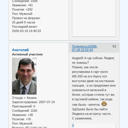
Сообщений:
3308
Уважение:
+91
Позитив:
+292
Пол:
Мужской
Провел на форуме:
25 дней 9 часов
Последний визит:
2026-03-19 14:40:33
Поделиться
2008-
53
Анатолий
07-28 22:02:43
Активный участник
Андрей! А где сейчас Людвиг,
не знаешь?
Помню, как после
регулировки в гарг-гроте
ИВ-200 на его борту пот
выступал даже на костяшках
пальцев, а он предложил мне
освежиться железной в
бочке, которая стояла тут же,
Откуда:
г. Казань
в грузовой кабине, так вода
Зарегистрирован
: 2007-07-24
там была - кипяток.
Приглашений:
0
ЗдОрово было бы найти
Сообщений:
1160
Людвига на встречу части...
Уважение:
+38
С уважением,
Позитив:
+76
Пол:
Мужской
0
Возраст:
65
[1960-08-16]