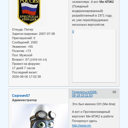
экземпляре. А вот
Ми-6ПЖ2
(Пожарный
модернизированный)
разработанный в 1971 году,
их уже переоборудовано
несколько вертолётов.
Откуда:
Питер
0
Зарегистрирован
: 2007-07-08
Приглашений:
0
Сообщений:
1583
Уважение:
+55
Позитив:
+73
Пол:
Мужской
Возраст:
67
[1959-06-14]
Провел на форуме:
17 дней 7 часов
Последний визит:
2026-08-06 17:02:38
Поделиться
2008-
58
Сергеич57
09-18 23:11:53
Администратор
Это был именно ОН (Ми-6пж)
А вот и Противопожарный
вертолет Ми-6ПЖ2 в работе
Почерпнул здесь
http://www.mi-