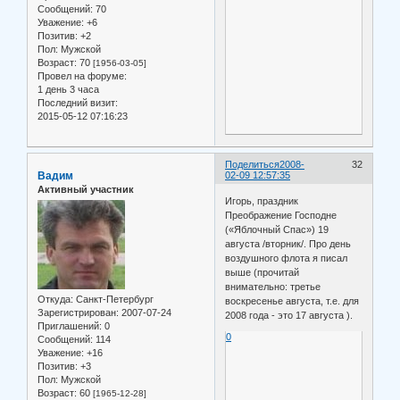
Сообщений:
70
Уважение:
+6
Позитив:
+2
Пол:
Мужской
Возраст:
70
[1956-03-05]
Провел на форуме:
1 день 3 часа
Последний визит:
2015-05-12 07:16:23
Поделиться
2008-
32
Вадим
02-09 12:57:35
Активный участник
Игорь, праздник
Преображение Господне
(«Яблочный Спас») 19
августа /вторник/. Про день
воздушного флота я писал
выше (прочитай
внимательно: третье
Откуда:
Санкт-Петербург
воскресенье августа, т.е. для
Зарегистрирован
: 2007-07-24
2008 года - это 17 августа ).
Приглашений:
0
0
Сообщений:
114
Уважение:
+16
Позитив:
+3
Пол:
Мужской
Возраст:
60
[1965-12-28]