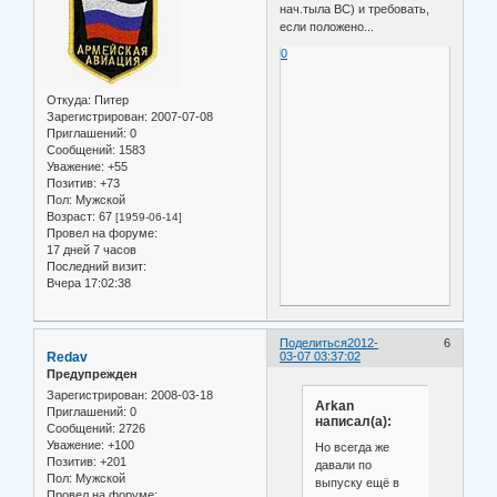
нач.тыла ВС) и требовать,
если положено...
0
Откуда:
Питер
Зарегистрирован
: 2007-07-08
Приглашений:
0
Сообщений:
1583
Уважение:
+55
Позитив:
+73
Пол:
Мужской
Возраст:
67
[1959-06-14]
Провел на форуме:
17 дней 7 часов
Последний визит:
Вчера 17:02:38
Поделиться
2012-
6
Redav
03-07 03:37:02
Предупрежден
Зарегистрирован
: 2008-03-18
Arkan
Приглашений:
0
написал(а):
Сообщений:
2726
Уважение:
+100
Но всегда же
Позитив:
+201
давали по
Пол:
Мужской
выпуску ещё в
Провел на форуме: