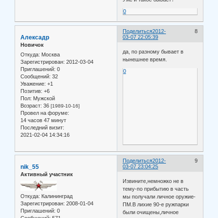
0
Поделиться
2012-
8
Алексадр
03-07 22:05:39
Новичок
да, по разному бывает в
Откуда:
Москва
нынешнее время.
Зарегистрирован
: 2012-03-04
Приглашений:
0
0
Сообщений:
32
Уважение:
+1
Позитив:
+6
Пол:
Мужской
Возраст:
36
[1989-10-16]
Провел на форуме:
14 часов 47 минут
Последний визит:
2021-02-04 14:34:16
Поделиться
2012-
9
nik_55
03-07 23:04:25
Активный участник
Извините,немножко не в
тему-по прибытию в часть
Откуда:
Калининград
мы получали личное оружие-
Зарегистрирован
: 2008-01-04
ПМ.В лихие 90-е ружпарки
Приглашений:
0
были очищены,личное
Сообщений:
571