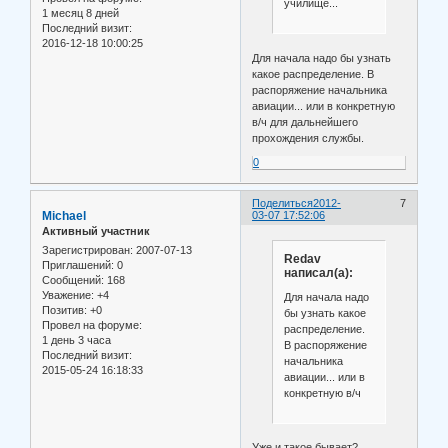
училище...
1 месяц 8 дней
Последний визит:
2016-12-18 10:00:25
Для начала надо бы узнать
какое распределение. В
распоряжение начальника
авиации... или в конкретную
в/ч для дальнейшего
прохождения службы.
0
Поделиться
2012-
7
Michael
03-07 17:52:06
Активный участник
Зарегистрирован
: 2007-07-13
Redav
Приглашений:
0
написал(а):
Сообщений:
168
Уважение:
+4
Для начала надо
Позитив:
+0
бы узнать какое
Провел на форуме:
распределение.
1 день 3 часа
В распоряжение
Последний визит:
начальника
2015-05-24 16:18:33
авиации... или в
конкретную в/ч
Уже и такое бывает?