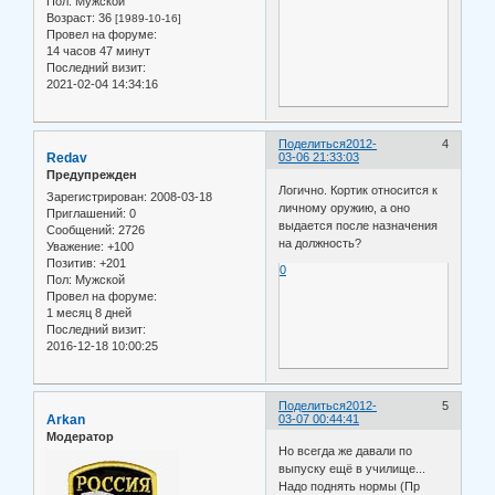
Пол:
Мужской
Возраст:
36
[1989-10-16]
Провел на форуме:
14 часов 47 минут
Последний визит:
2021-02-04 14:34:16
Поделиться
2012-
4
Redav
03-06 21:33:03
Предупрежден
Логично. Кортик относится к
Зарегистрирован
: 2008-03-18
личному оружию, а оно
Приглашений:
0
выдается после назначения
Сообщений:
2726
на должность?
Уважение:
+100
Позитив:
+201
0
Пол:
Мужской
Провел на форуме:
1 месяц 8 дней
Последний визит:
2016-12-18 10:00:25
Поделиться
2012-
5
Arkan
03-07 00:44:41
Модератор
Но всегда же давали по
выпуску ещё в училище...
Надо поднять нормы (Пр