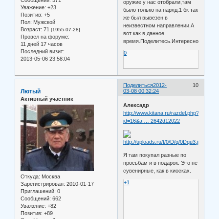
оружие у нас отобрали,там
Уважение:
+23
было только на наряд.1 бк так
Позитив:
+5
же был вывезен в
Пол:
Мужской
неизвестном направлении.А
Возраст:
71
[1955-07-28]
вот как в данное
Провел на форуме:
время.Поделитесь.Интересно.
11 дней 17 часов
Последний визит:
0
2013-05-06 23:58:04
Поделиться
2012-
10
Лютый
03-08 00:32:24
Активный участник
Алексадр
http://www.kitana.ru/razdel.php?
id=16&a … 2642d12022
Я там покупал разные по
просьбам и в подарок. Это не
сувенирные, как в киосках.
Откуда:
Москва
+1
Зарегистрирован
: 2010-01-17
Приглашений:
0
Сообщений:
662
Уважение:
+82
Позитив:
+89