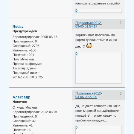
напишите..заранеее спасибо.
0
Поделиться
2012-
2
Redav
03-05 01:54:17
Предупрежден
Кортики вам положены по
Зарегистрирован
: 2008-03-18
норме довольствия и их не
Приглашений:
0
Сообщений:
2726
дают?
Уважение:
+100
0
Позитив:
+201
Пол:
Мужской
Провел на форуме:
1 месяц 8 дней
Последний визит:
2016-12-18 10:00:25
Поделиться
2012-
3
Алексадр
03-06 20:27:00
Новичок
да, не дают..говорят что как в
Откуда:
Москва
полк морской попадёте(если
Зарегистрирован
: 2012-03-04
попадёте) ,то там сразу по
Приглашений:
0
прибытию выдадут...
Сообщений:
32
Уважение:
+1
0
Позитив:
+6