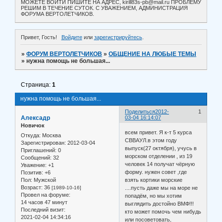
МОЖЕТЕ ВОЙТИ ПИШИТЕ НА АДРЕС, kirill83s-pb@mail.ru ПРОБЛЕМУ
РЕШИМ В ТЕЧЕНИЕ СУТОК. С УВАЖЕНИЕМ, АДМИНИСТРАЦИЯ
ФОРУМА ВЕРТОЛЕТЧИКОВ.
Привет, Гость!
Войдите
или
зарегистрируйтесь
.
»
ФОРУМ ВЕРТОЛЕТЧИКОВ
»
ОБЩЕНИЕ НА ЛЮБЫЕ ТЕМЫ
»
нужна помощь не большая...
Страница:
1
нужна помощь не большая...
Поделиться
2012-
1
Алексадр
03-04 16:14:07
Новичок
всем привет. Я к-т 5 курса
Откуда:
Москва
СВВАУЛ.в этом году
Зарегистрирован
: 2012-03-04
выпуск(27 октября), учусь в
Приглашений:
0
морском отделении , из 19
Сообщений:
32
человек 14 получат чёрную
Уважение:
+1
форму. нужен совет ,где
Позитив:
+6
Пол:
Мужской
взять кортики морские
Возраст:
36
[1989-10-16]
....пусть даже мы на море не
Провел на форуме:
попадём, но мы хотим
14 часов 47 минут
выглядить достойно ВМФ!!!
Последний визит:
кто может помочь чем нибудь
2021-02-04 14:34:16
или посоветовать,