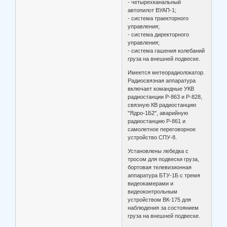
- четырехканальный
автопилот ВУАП-1;
- система траекторного
управления;
- система директорного
управления;
- система гашения колебаний
груза на внешней подвеске.
Имеется метеорадиолокатор.
Радиосвязная аппаратура
включает командные УКВ
радиостанции Р-863 и Р-828,
связную КВ радиостанцию
"Ядро-1Б2", аварийную
радиостанцию Р-861 и
самолетное переговорное
устройство СПУ-8.
Установлены лебедка с
тросом для подвески груза,
бортовая телевизионная
аппаратура БТУ-1Б с тремя
видеокамерами и
видеоконтрольным
устройством ВК-175 для
наблюдения за состоянием
груза на внешней подвеске.