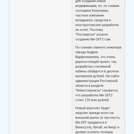
для создания новой
модификации, но, по словам
господина Колупаева,
частные компании
вкладывать средства в
конструкторские разработки
не хотят. Поэтому
"Роствертол" оплатит
создание Ми-26Т2 сам.
По словам главного инженера
завода Андрея
Варфоломеева, это очень
дорогостоящий проект, так,
разработка стеклянной
кабины обойдется в десятки
миллионов рублей. На сайте
администрации Ростовской
области в разделе
"Инвестпроекты" говорится,
что разработка Ми-26Т2
стоит 170 млн рублей.
Новый вертолет будет
нацелен прежде всего на
внешний рынок (в частности,
Ми-26Т продаются в
Венесуэлу, Китай, на Кипр) и
должен усилить позиции