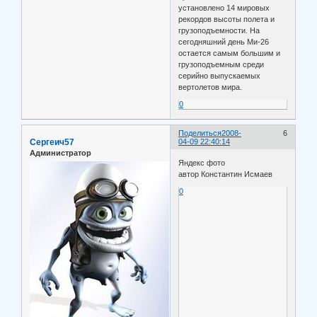
установлено 14 мировых
рекордов высоты полета и
грузоподъемности. На
сегодняшний день Ми-26
остается самым большим и
грузоподъемным среди
серийно выпускаемых
вертолетов мира.
0
Поделиться
2008-
6
Сергеич57
04-09 22:40:14
Администратор
Яндекс фото
автор Константин Исмаев
0