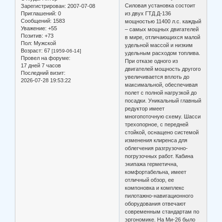
Силовая установка состоит
Зарегистрирован
: 2007-07-08
Приглашений:
0
из двух ГТД Д-136
Сообщений:
1583
мощностью 11400 л.с. каждый
Уважение:
+55
– самых мощных двигателей
Позитив:
+73
в мире, отличающихся малой
Пол:
Мужской
удельной массой и низким
Возраст:
67
[1959-06-14]
удельным расходом топлива.
Провел на форуме:
При отказе одного из
17 дней 7 часов
двигателей мощность другого
Последний визит:
увеличивается вплоть до
2026-07-28 19:53:22
максимальной, обеспечивая
полет с полной нагрузкой до
посадки. Уникальный главный
редуктор имеет
многопоточную схему. Шасси
трехопорное, с передней
стойкой, оснащено системой
изменения клиренса для
облегчения разгрузочно-
погрузочных работ. Кабина
экипажа герметична,
комфортабельна, имеет
отличный обзор, ее
компоновка и комплекс
пилотажно-навигационного
оборудования отвечают
современным стандартам по
эргономике. На Ми-26 было