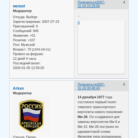
Поделиться
2007-
4
wenzel
11-03 15:28:50
Модератор
...
Откуда:
Выборг
Зарегистрирован
: 2007-07-23
0
Приглашений:
0
Сообщений:
945
Уважение:
+51
Позитив:
+107
Пол:
Мужской
Возраст:
70
[1956-08-01]
Провел на форуме:
12 дней 4 часа
Последний визит:
2026-01-05 12:59:20
Поделиться
2007-
5
Arkan
11-25 00:40:43
Модератор
14 декабря 1977
года
состоялся первый полет
тяжелого транспортного
вертолета нового поколения
Ми-26
. Он создавался для
замены вертолетов Ми‑6 и
Ми-10. Ми-26 построен по
одновинтовой схеме.
Фюзеляж типа полумонокок.
Откуда:
Питер