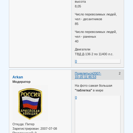
высота
8,05
Число перевозимых людей,
чел - десантников
85
Число перевозимых людей,
чел - раненых
40
Двигатели
ТВД Д-136 2 по 11400 л.с.
0
Поделиться
2007-
2
Arkan
10-20 11:46:53
Модератор
На фото самая большая
"таблетка"
в мире
0
Откуда:
Питер
Зарегистрирован
: 2007-07-08