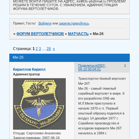
МОЖЕТЕ ВОЙТИ ПИШИТЕ НА АДРЕС, kirill83s-pb@mail.ru ПРОБЛЕМУ
РЕШИМ В ТЕЧЕНИЕ СУТОК. С УВАЖЕНИЕМ, АДМИНИСТРАЦИЯ
ФОРУМА ВЕРТОЛЕТЧИКОВ.
Привет, Гость!
Войдите
или
зарегистрируйтесь
.
»
ФОРУМ ВЕРТОЛЕТЧИКОВ
»
МАТЧАСТЬ
»
Ми-26
Страница:
1
2
3
…
28
»
Ми-26
Поделиться
2007-
1
Кириллов Кирилл
09-10 00:04:01
Администратор
Транспортно-боевой вертолет
Ми-26Т
Ми-26 - самый тяжелый
серийный вертолет в мире. К
его разработке ОКБ им.
М.Л.Миля приступило в
начале 1970-х гг. Первый
опытный образец поднялся в
воздух 14 декабря 1977 г.
Серийное производство в
исходном варианте Ми-26Т
Откуда:
Сертолово-Агалатово
началось в 1984 г.
Зарегистрирован
: 2007-06-19