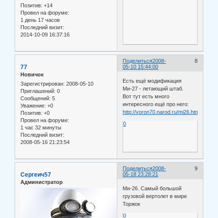
Позитив:
+14
Провел на форуме:
1 день 17 часов
Последний визит:
2014-10-09 16:37:16
Поделиться
2008-
8
77
05-10 15:44:00
Новичок
Есть ещё модификация
Зарегистрирован
: 2008-05-10
Ми-27 - летающий штаб.
Приглашений:
0
Вот тут есть много
Сообщений:
5
интересного ещё про него:
Уважение:
+0
http://voron70.narod.ru/mi26.htm
Позитив:
+0
Провел на форуме:
0
1 час 32 минуты
Последний визит:
2008-05-16 21:23:54
Поделиться
2008-
9
Сергеич57
05-18 23:28:21
Администратор
Ми-26. Самый большой
грузовой вертолет в мире
Торжок
0