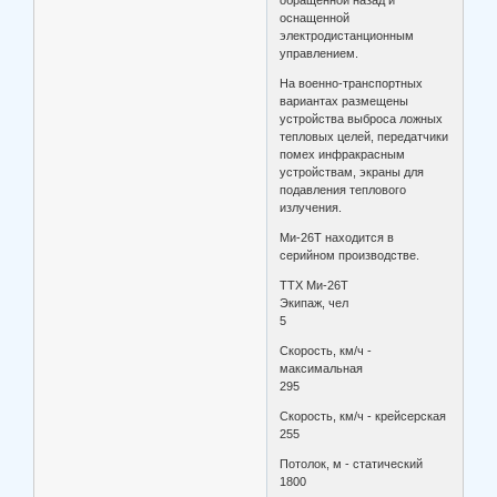
оснащенной
электродистанционным
управлением.
На военно-транспортных
вариантах размещены
устройства выброса ложных
тепловых целей, передатчики
помех инфракрасным
устройствам, экраны для
подавления теплового
излучения.
Ми-26Т находится в
серийном производстве.
ТТХ Ми-26Т
Экипаж, чел
5
Скорость, км/ч -
максимальная
295
Скорость, км/ч - крейсерская
255
Потолок, м - статический
1800