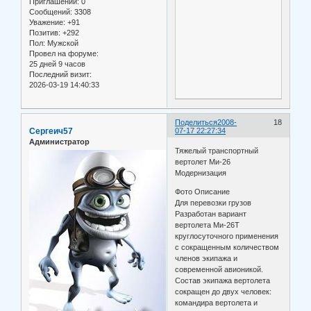
Приглашений:
0
Сообщений:
3308
Уважение:
+91
Позитив:
+292
Пол:
Мужской
Провел на форуме:
25 дней 9 часов
Последний визит:
2026-03-19 14:40:33
Поделиться
2008-
18
Сергеич57
07-17 22:27:34
Администратор
Тяжелый транспортный
вертолет Ми-26
Модернизация
Фото Описание
Для перевозки грузов
Разработан вариант
вертолета Ми-26Т
круглосуточного применения
с сокращенным количеством
членов экипажа и
современной авионикой.
Состав экипажа вертолета
сокращен до двух человек:
командира вертолета и