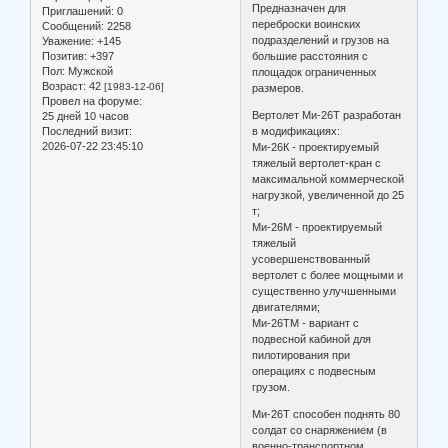
Предназначен для
Приглашений:
0
переброски воинских
Сообщений:
2258
подразделений и грузов на
Уважение:
+145
Позитив:
+397
большие расстояния с
Пол:
Мужской
площадок ограниченных
Возраст:
42
[1983-12-06]
размеров.
Провел на форуме:
Вертолет Ми-26Т разработан
25 дней 10 часов
Последний визит:
в модификациях:
2026-07-22 23:45:10
Ми-26К - проектируемый
тяжелый вертолет-кран с
максимальной коммерческой
нагрузкой, увеличенной до 25
т;
Ми-26М - проектируемый
тяжелый
усовершенствованный
вертолет с более мощными и
существенно улучшенными
двигателями;
Ми-26ТМ - вариант с
подвесной кабиной для
пилотирования при
операциях с подвесным
грузом.
Ми-26Т способен поднять 80
солдат со снаряжением (в
военно-транспортном