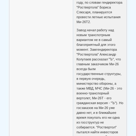
году, по словам гендиректора
"Роствертола" Бориса
Слюсаря, планируется
провести летные испытания
Ми-26Т2.
Завод начал работу над
новым транспотрным
вариантом не в самый
благоприятный для этого
момент. Замгендиректора
"Роствертола" Александр
Колупаев рассказал "Ъ", что
главным заказчиком Ми-26
всегда были
государственные структуры,
в первую очередь,
министерство обороны, а
также МВД, МЧС (Ми-26 - это
военно-транспорный
вертолет, Ми-26Т - его
гражданская версия - "Ъ"). Но
госзаказов на Ми-26 уже
давно нет, и в ближайшее
время покупать его ни одна
из госструктур не
собирается. "Роствертол"
пытался найти инвесторов