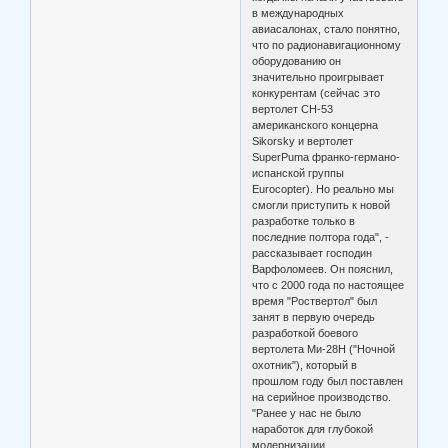
в международных
авиасалонах, стало понятно,
что по радионавигационному
оборудованию он
значительно проигрывает
конкурентам (сейчас это
вертолет СН-53
американского концерна
Sikorsky и вертолет
SuperPuma франко-германо-
испанской группы
Eurocopter). Но реально мы
смогли приступить к новой
разработке только в
последние полтора года", -
рассказывает господин
Варфоломеев. Он пояснил,
что с 2000 года по настоящее
время "Роствертол" был
занят в первую очередь
разработкой боевого
вертолета Ми-28Н ("Ночной
охотник"), который в
прошлом году был поставлен
на серийное производство.
"Ранее у нас не было
наработок для глубокой
модернизации