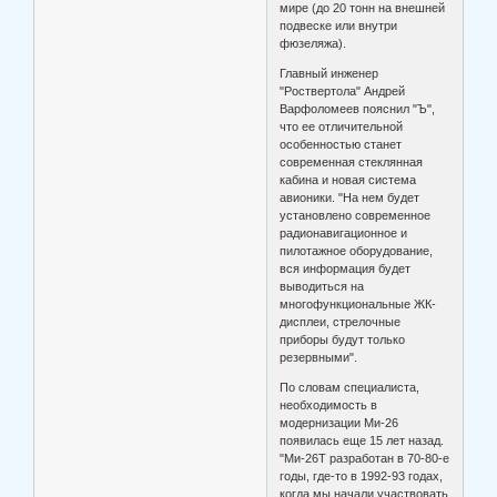
мире (до 20 тонн на внешней
подвеске или внутри
фюзеляжа).
Главный инженер
"Роствертола" Андрей
Варфоломеев пояснил "Ъ",
что ее отличительной
особенностью станет
современная стеклянная
кабина и новая система
авионики. "На нем будет
установлено современное
радионавигационное и
пилотажное оборудование,
вся информация будет
выводиться на
многофункциональные ЖК-
дисплеи, стрелочные
приборы будут только
резервными".
По словам специалиста,
необходимость в
модернизации Ми-26
появилась еще 15 лет назад.
"Ми-26Т разработан в 70-80-е
годы, где-то в 1992-93 годах,
когда мы начали участвовать