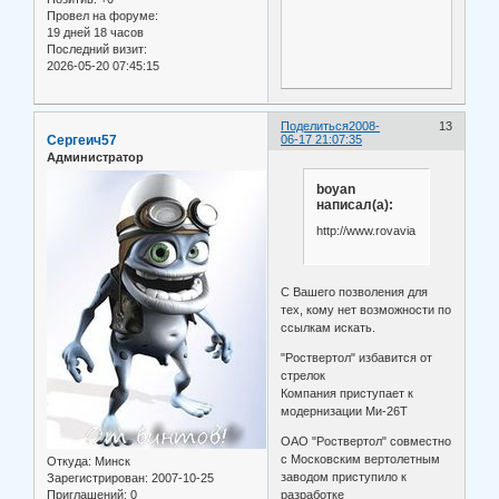
Провел на форуме:
19 дней 18 часов
Последний визит:
2026-05-20 07:45:15
Поделиться
2008-
13
Сергеич57
06-17 21:07:35
Администратор
boyan
написал(а):
http://www.rovavia.ru/content/vie
С Вашего позволения для
тех, кому нет возможности по
ссылкам искать.
"Роствертол" избавится от
стрелок
Компания приступает к
модернизации Ми-26Т
ОАО "Роствертол" совместно
с Московским вертолетным
Откуда:
Минск
заводом приступило к
Зарегистрирован
: 2007-10-25
разработке
Приглашений:
0