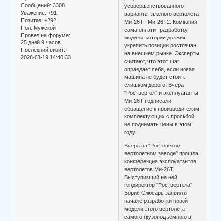
Сообщений:
3308
усовершенствованного
Уважение:
+91
варианта тяжелого вертолета
Позитив:
+292
Ми-26Т - Ми-26Т2. Компания
Пол:
Мужской
сама оплатит разработку
Провел на форуме:
модели, которая должна
25 дней 9 часов
укрепить позиции ростовчан
Последний визит:
на внешнем рынке. Эксперты
2026-03-19 14:40:33
считают, что этот шаг
оправдает себя, если новая
машина не будет стоить
слишком дорого. Вчера
"Роствертол" и эксплуатанты
Ми-26Т подписали
обращение к производителям
комплектующих с просьбой
не поднимать цены в этом
году.
Вчера на "Ростовском
вертолетном заводе" прошла
конференция эксплуатантов
вертолетов Ми-26Т.
Выступивший на ней
гендиректор "Роствертола"
Борис Слюсарь заявил о
начале разработки новой
модели этого вертолета -
самого грузоподъемного в