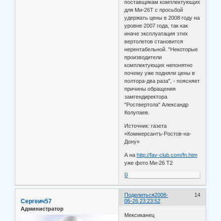
поставщикам комплектующих
для Ми-26Т с просьбой
удержать цены в 2008 году на
уровне 2007 года, так как
иначе эксплуатация этих
вертолетов становится
нерентабельной. "Некоторые
производители
комплектующих непонятно
почему уже подняли цены в
полтора-два раза", - поясняет
причины обращения
замгендиректора
"Роствертола" Александр
Колупаев.
Источник: газета
«Коммерсантъ-Ростов-на-
Дону»
А на
http://fav-club.com/fn.htm
уже фото Ми-26 Т2
0
Поделиться
2008-
14
Сергеич57
06-26 23:23:52
Администратор
Мексиканец