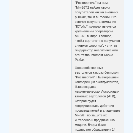
"Роствертола" на нем.
"Ми-26Т2 найдет своих
покупателей как на внешних
рынках, так и в России. Его
сможет покупать компания
"ЮТэйр", которая является
крупнейшим оператором
Ми-26Т в мире. Главное,
чтобы вертолет не получился
слишком дорогим", - считает
гендиректор аналитического
агентства Infomost Борис
Рыбак.
Цена собственных
вертолетов как раз беспокоит
"Роствертол". На вчерашней
конференции эксплуатантов,
была создана
некоммерческая Ассоциация
тяжелых вертолетов (АТВ),
которая будет
координировать действия
производителей и владельцев
Ми-26Т по защите их
интересов и продвижению
модели. Вчера было
подписано обращение к 14