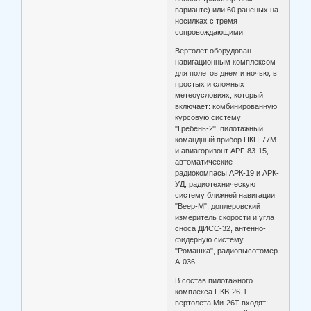
варианте) или 60 раненых на
носилках с тремя
сопровождающими.
Вертолет оборудован
навигационным комплексом
для полетов днем и ночью, в
простых и сложных
метеоусловиях, который
включает: комбинированную
курсовую систему
"Гребень-2", пилотажный
командный прибор ПКП-77М
и авиагоризонт АРГ-83-15,
автоматические
радиокомпасы АРК-19 и АРК-
УД, радиотехническую
систему ближней навигации
"Веер-М", доплеровский
измеритель скорости и угла
сноса ДИСС-32, антенно-
фидерную систему
"Ромашка", радиовысотомер
А-036.
В состав пилотажного
комплекса ПКВ-26-1
вертолета Ми-26Т входят: