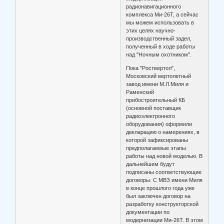
радионавигационного
комплекса Ми-26Т, а сейчас
мы можем использовать в
этих целях научно-
производственный задел,
полученный в ходе работы
над "Ночным охотником".
Пока "Роствертол",
Московский вертолетный
завод имени М.Л.Миля и
Раменский
прибостроительный КБ
(основной поставщик
радиоэлектронного
оборудования) оформили
декларацию о намерениях, в
которой зафиксированы
предполагаемые этапы
работы над новой моделью. В
дальнейшем будут
подписаны соответствующие
договоры. С МВЗ имени Миля
в конце прошлого года уже
был заключен договор на
разработку конструкторской
документации по
модернизации Ми-26Т. В этом