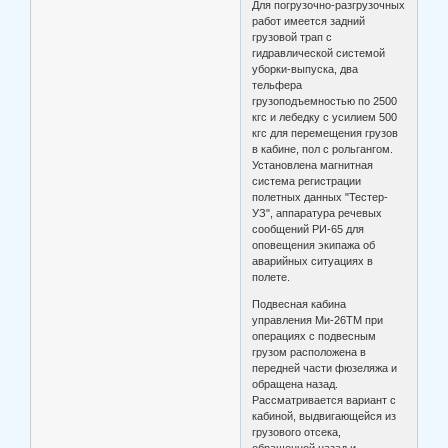
Для погрузочно-разгрузочных
работ имеется задний
грузовой трап с
гидравлической системой
уборки-выпуска, два
тельфера
грузоподъемностью по 2500
кгс и лебедку с усилием 500
кгс для перемещения грузов
в кабине, пол с рольгангом.
Установлена магнитная
система регистрации
полетных данных "Тестер-
УЗ", аппаратура речевых
сообщений РИ-65 для
оповещения экипажа об
аварийных ситуациях в
полете.
Подвесная кабина
управления Ми-26ТМ при
операциях с подвесным
грузом расположена в
передней части фюзеляжа и
обращена назад.
Рассматривается вариант с
кабиной, выдвигающейся из
грузового отсека,
обращенной назад и