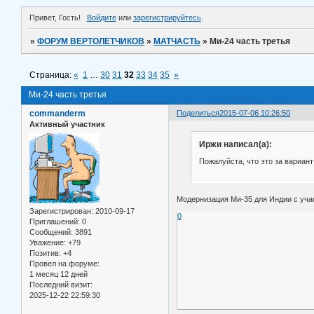
Привет, Гость!
Войдите
или
зарегистрируйтесь
.
»
ФОРУМ ВЕРТОЛЕТЧИКОВ
»
МАТЧАСТЬ
»
Ми-24 часть третья
Страница:
«
1
…
30
31
32
33
34
35
»
Ми-24 часть третья
commanderm
Поделиться
2015-07-06 10:26:50
Активный участник
Иржи написал(а):
Пожалуйста, что это за вариант
Модернизация Ми-35 для Индии с учас
Зарегистрирован
: 2010-09-17
0
Приглашений:
0
Сообщений:
3891
Уважение:
+79
Позитив:
+4
Провел на форуме:
1 месяц 12 дней
Последний визит:
2025-12-22 22:59:30