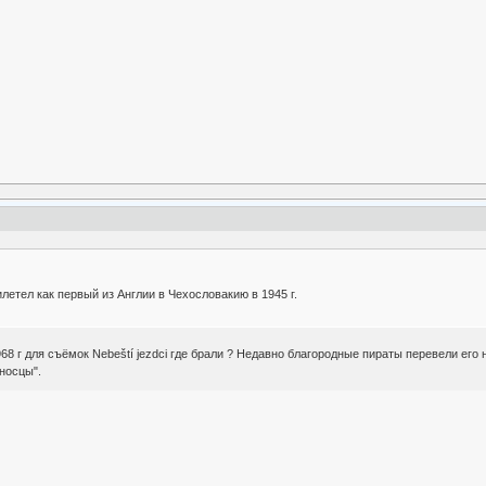
илетел как первый из Англии в Чехословакию в 1945 г.
1968 г для съёмок Nebeští jezdci где брали ? Недавно благородные пираты перевели ег
носцы".