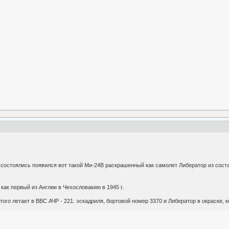
 состоялись появился вот такой Ми-24В раскрашенный как самолет Либератор из сост
 как первый из Англии в Чехословакию в 1945 г.
ого летает в ВВС АЧР - 221. эскадриля, бортовой номер 3370 и Либератор в окраске, 