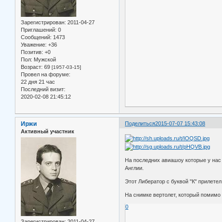
Зарегистрирован
: 2011-04-27
Приглашений:
0
Сообщений:
1473
Уважение:
+36
Позитив:
+0
Пол:
Мужской
Возраст:
69
[1957-03-15]
Провел на форуме:
22 дня 21 час
Последний визит:
2020-02-08 21:45:12
Иржи
Поделиться
2015-07-07 15:43:08
Активный участник
На последних авиашоу которые у нас
Англии.
Этот Либератор с буквой "К" прилетел
На снимке вертолет, который помимо т
0
Зарегистрирован
: 2011-04-27