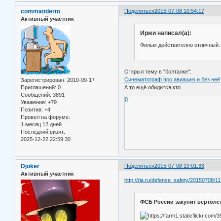
commanderm
Поделиться
2015-07-08 10:54:17
Активный участник
Иржи написал(а):
Фильм действително отличный. 
Открыл тему в "болталке":
Синематограф про авиацию и без неё
Зарегистрирован
: 2010-09-17
Приглашений:
0
А то ещё обидится кто.
Сообщений:
3891
0
Уважение:
+79
Позитив:
+4
Провел на форуме:
1 месяц 12 дней
Последний визит:
2025-12-22 22:59:30
Djoker
Поделиться
2015-07-08 19:01:33
Активный участник
http://ria.ru/defense_safety/20150708/1
ФСБ России закупит вертолет