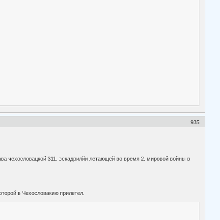
935
ава чехословацкой 311. эскадрилйи летающей во время 2. мировой войны в
которой в Чехословакию прилетел.