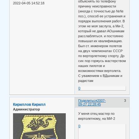
объяснять по телефону
2022-04-05 14:52:18
причину неисправности
(иногда с точностью до №№
поз.), способ ее устранения и
порядок выполнения работ. В
этом не моя заслуга, а Ми-2,
который не давал АОшникам
расслабляться. и постоянно
повышал их квалификацию.
Был ст. инженером полетов
на двух чемпионатах СССР
по верторлетному спорту. До
сих пор горжусь мастерством
наших пилотов и
возможностями вертолета.
С уважением к ВДшникам и
радистам
0
Поделиться
2007-
3
Кириллов Кирилл
09-27 22:28:45
Администратор
У меня отец мастер по
вертолетному, на МИ-2
0