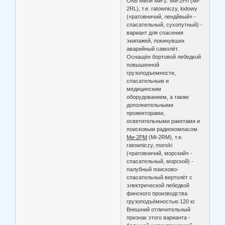
ОКБ Миля Ми-2. Ми-2РЛ (Mi-
2RL), т.е. ratowniczy, lodowy
(«ратовничий, лендйвый» -
спасательный, сухопутный) -
вариант для спасения
экипажей, покинувших
аварийный самолёт.
Оснащён бортовой лебедкой
повышенной
грузоподъемности,
спасательным и
медицинским
оборудованием, а также
дополнительными
прожекторами,
осветительными ракетами и
поисковым радиокомпасом.
Ми-2РМ
(Mi-2RM), т.е.
ratowniczy, morski
(«ратовничий, морский» -
спасательный, морской) -
палубный поисково-
спасательный вертолёт с
электрической лебедкой
финского производства
грузоподъёмностью 120 кг.
Внешний отличительный
признак этого варианта -