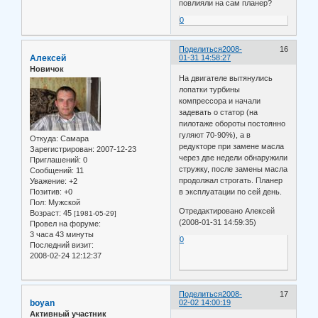
повлияли на сам планер?
0
Поделиться
2008-
16
Алексей
01-31 14:58:27
Новичок
На двигателе вытянулись
лопатки турбины
компрессора и начали
задевать о статор (на
пилотаже обороты постоянно
гуляют 70-90%), а в
Откуда:
Самара
редукторе при замене масла
Зарегистрирован
: 2007-12-23
через две недели обнаружили
Приглашений:
0
стружку, после замены масла
Сообщений:
11
продолжал строгать. Планер
Уважение:
+2
Позитив:
+0
в эксплуатации по сей день.
Пол:
Мужской
Отредактировано Алексей
Возраст:
45
[1981-05-29]
(2008-01-31 14:59:35)
Провел на форуме:
3 часа 43 минуты
0
Последний визит:
2008-02-24 12:12:37
Поделиться
2008-
17
boyan
02-02 14:00:19
Активный участник