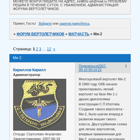
МОЖЕТЕ ВОЙТИ ПИШИТЕ НА АДРЕС, kirill83s-pb@mail.ru ПРОБЛЕМУ
РЕШИМ В ТЕЧЕНИЕ СУТОК. С УВАЖЕНИЕМ, АДМИНИСТРАЦИЯ
ФОРУМА ВЕРТОЛЕТЧИКОВ.
Привет, Гость!
Войдите
или
зарегистрируйтесь
.
»
ФОРУМ ВЕРТОЛЕТЧИКОВ
»
МАТЧАСТЬ
»
Ми-2
Страница:
1
2
3
…
12
»
Ми-2
Поделиться
2007-
1
Кириллов Кирилл
09-10 00:14:22
Администратор
Многоцелевой вертолет Ми-2
В 1960 году ОКБ начало
проектировать легкий
вертолет на базе Ми-1 с
двумя двигателями
конструкции С.П.Изотова.
Создание такого вертолета -
Ми-2, было шагом вперед в
развитии машин такого
класса. Двухтурбинная схема
для легких вертолетов,
Откуда:
Сертолово-Агалатово
впервые примененная для
Зарегистрирован
: 2007-06-19
Ми-2, получила в настоящее