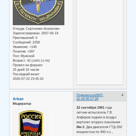
Откуда:
Сертолово-Агалатово
Зарегистрирован
: 2007-06-19
Приглашений:
0
Сообщений:
2258
Уважение:
+145
Позитив:
+397
Пол:
Мужской
Возраст:
42
[1983-12-06]
Провел на форуме:
25 дней 10 часов
Последний визит:
2026-07-22 23:45:10
Поделиться
2007-
4
Arkan
11-25 00:17:28
Модератор
22 сентября 1961
года
летчик-испытатель Г.В.
Алферов поднял в воздух
вертолет второго поколения
Ми-2
. Два двигателя ГТД-350
мощностью по 400 л.с.,