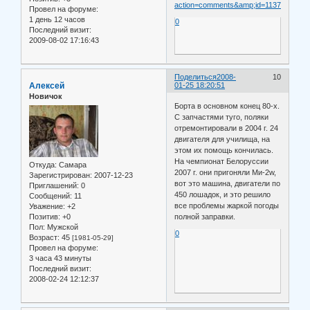
action=comments&amp;id=11379&amp;h
Провел на форуме:
1 день 12 часов
0
Последний визит:
2009-08-02 17:16:43
Поделиться
2008-
10
Алексей
01-25 18:20:51
Новичок
Борта в основном конец 80-х.
С запчастями туго, поляки
отремонтировали в 2004 г. 24
двигателя для училища, на
этом их помощь кончилась.
На чемпионат Белоруссии
Откуда:
Самара
2007 г. они пригоняли Ми-2w,
Зарегистрирован
: 2007-12-23
вот это машина, двигатели по
Приглашений:
0
450 лошадок, и это решило
Сообщений:
11
все проблемы жаркой погоды
Уважение:
+2
Позитив:
+0
полной заправки.
Пол:
Мужской
0
Возраст:
45
[1981-05-29]
Провел на форуме:
3 часа 43 минуты
Последний визит:
2008-02-24 12:12:37