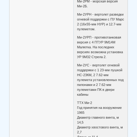
Ми-2РМ - морская версия
Ми-2Б.
Ми-2УРН - вертолет разведки
огневой поддержки с ПУ Марс
2 (16х55-мм НУР) и 12.7-мм
пулеметом.
Ми-2УРП - противотанковая
версия с 4 ПТУР 9М14М
Малютка. На последних
версиях возможна установка
УР 9М32 Стрела 2.
Ми-2УС - вертолет огневой
поддержки с 1 23-мм пушкой
НС-23КМ, 2 7.62-мм
пулемета установленных под
пилонами и 2 7.62-мм
пулеметами ПК в двери
кабины
ТТХ Ми-2
Год принятия на вооружение
1965
Диаметр главного винта, м
14,5
Диаметр хвостового винта, м
2,7
Длина, м 11,4