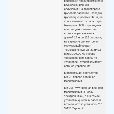
приемники предупреждения о
радиолокационном
облучении. На транспортно-
грузовом варианте - лебедка
грузоподъецностью 260 кг, на
сельскохозяйственном - два
бункера по 600 л для жидких
или твердых химикатови
штанга опрыскивателя
длиной 14 м со 128 соплами,
на варианте для контроля
окружающей среды -
тепловизионная аппаратура
фирмы AGA. На учебно-
тренировочном варианте
установлен второй комплект
органов управления.
Модификации вертолетов
Ми-2 - первая серийная
модификация.
Ми-2М - улучшенная военная
модификация, с новой
электронникой, с системой
установки дымовых завес и
возможностью установки УР
9М32 Стрела 2.