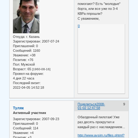
помогают? Есть "молодые"
борта, или все уже по 3-4
КВРа ппрошли?
С уважением,
0
Откуда:
г. Казань
Зарегистрирован
: 2007-07-24
Приглашений:
0
Сообщений:
1160
Уважение:
+38
Позитив:
+76
Пол:
Мужской
Возраст:
65
[1960-08-16]
Провел на форуме:
4 дня 22 часа
Последний визит:
2022-04-05 14:52:18
Поделиться
2008-
9
Туляк
01-02 12:47:58
Активный участник
Обалденный пилотаж! Уже
Зарегистрирован
: 2007-09-23
раз десять прокрутил и
Приглашений:
0
каждый раз с наслаждением...
Сообщений:
114
Уважение:
+4
http://www.avsim.ru/files.phtml?
Позитив:
+3