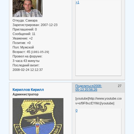
+1
Откуда:
Самара
Зарегистрирован
: 2007-12-23
Приглашений:
0
Сообщений:
11
Уважение:
+2
Позитив:
+0
Пол:
Мужской
Возраст:
45
[1981-05-29]
Провел на форуме:
3 часа 43 минуты
Последний визит:
2008-02-24 12:12:37
Поделиться
2008-
27
Кириллов Кирилл
05-13 20:56:26
Администратор
[youtube]http://www.youtube.com/watch
v=sf9F8vzEYWc[/youtube]
0