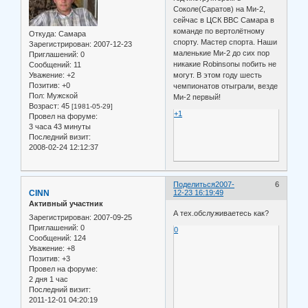
Соколе(Саратов) на Ми-2,
сейчас в ЦСК ВВС Самара в
команде по вертолётному
Откуда:
Самара
спорту. Мастер спорта. Наши
Зарегистрирован
: 2007-12-23
маленькие Ми-2 до сих пор
Приглашений:
0
никакие Robinsonы побить не
Сообщений:
11
могут. В этом году шесть
Уважение:
+2
Позитив:
+0
чемпионатов отыграли, везде
Пол:
Мужской
Ми-2 первый!
Возраст:
45
[1981-05-29]
+1
Провел на форуме:
3 часа 43 минуты
Последний визит:
2008-02-24 12:12:37
Поделиться
2007-
6
CINN
12-23 16:19:49
Активный участник
А тех.обслуживаетесь как?
Зарегистрирован
: 2007-09-25
Приглашений:
0
0
Сообщений:
124
Уважение:
+8
Позитив:
+3
Провел на форуме:
2 дня 1 час
Последний визит:
2011-12-01 04:20:19