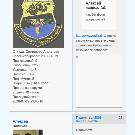
Алексей
написал(а):
Как Вы фото
добавляете?
http://www.radikal.ru/
после
загруски копируете сюда
ссылку изображения и
нажимаете отправить.
Откуда:
Сертолово-Агалатово
Зарегистрирован
: 2007-06-19
0
Приглашений:
0
Сообщений:
2258
Уважение:
+145
Позитив:
+397
Пол:
Мужской
Возраст:
42
[1983-12-06]
Провел на форуме:
25 дней 10 часов
Последний визит:
2026-07-22 23:45:10
Поделиться
2008-
26
Алексей
02-11 19:20:34
Новичок
Спасибо!!!