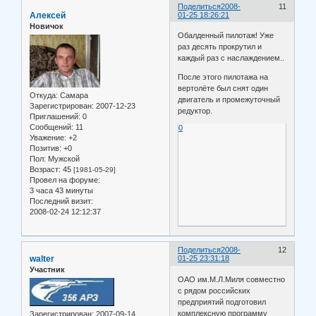
Поделиться
2008-
11
Алексей
01-25 18:26:21
Новичок
Обалденный пилотаж! Уже
раз десять прокрутил и
каждый раз с наслаждением..
После этого пилотажа на
вертолёте был снят один
Откуда:
Самара
двигатель и промежуточный
Зарегистрирован
: 2007-12-23
редуктор.
Приглашений:
0
Сообщений:
11
0
Уважение:
+2
Позитив:
+0
Пол:
Мужской
Возраст:
45
[1981-05-29]
Провел на форуме:
3 часа 43 минуты
Последний визит:
2008-02-24 12:12:37
Поделиться
2008-
12
walter
01-25 23:31:18
Участник
ОАО им.М.Л.Миля совместно
с рядом российских
предприятий подготовил
комплексную программу
Зарегистрирован
: 2007-09-14