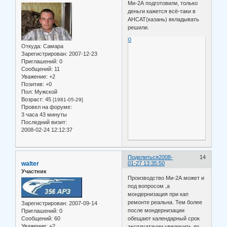
Ми-2А подготовили, только
деньги кажется всё-таки в
АНСАТ(казань) вкладывать
решили.
0
Откуда:
Самара
Зарегистрирован
: 2007-12-23
Приглашений:
0
Сообщений:
11
Уважение:
+2
Позитив:
+0
Пол:
Мужской
Возраст:
45
[1981-05-29]
Провел на форуме:
3 часа 43 минуты
Последний визит:
2008-02-24 12:12:37
Поделиться
2008-
14
walter
01-27 13:35:50
Участник
Производство Ми-2А может и
под вопросом ,а
мондернизация при кап
ремонте реальна. Тем более
Зарегистрирован
: 2007-09-14
после мондернизации
Приглашений:
0
Сообщений:
60
обещают календарный срок
Уважение:
+2
эксплуатации увеличить до