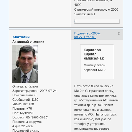
4000
Статический потолок, м 2000
Экипаж, чел 1
0
Поделиться
2007-
2
Анатолий
09-27 17:48:51
Активный участник
Кириллов
Кирилл
написал(а):
Многоцелевой
вертолет Ми-2
Пять лет с 83 по 87 лечил
Откуда:
г. Казань
Ми-2 в Сызранском полку,
Зарегистрирован
: 2007-07-24
Приглашений:
0
сначала в качестве техника
Сообщений:
1160
гр. обстлуживания АО, потом
Уважение:
+38
техника гр. р.р. АО, затем
Позитив:
+76
инженера и ст. инженера
Пол:
Мужской
полка по АО. На пятом году,
Возраст:
65
[1960-08-16]
как и многие, мог уже по
Провел на форуме:
телефону устранять
4 дня 22 часа
неисправности, вернее
Последний визит: