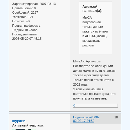
Зарегистрирован
: 2007-08-13
Алексей
Приглашений:
0
написал(а):
Сообщений:
2287
Уважение:
+21
Ми-2А
Позитив:
+0
подготовили,
Провел на форуме:
только деньги
19 дней 18 часов
кажется всё-таки
Последний визит:
в АНСАТ(казань)
2026-05-20 07:45:15
вкладывать
решили.
Ми-2А с Арриусом
Роствертол за свои деньги
делал макет и по выставкам
таскал и рекламу делал.
Только песня эта тянется с
2002 года.
У конечной машины
настолько прыгает цена, что
покупателя на нее нет.
0
Поделиться
2008-
18
шурави
02-02 17:24:52
Активный участник
.