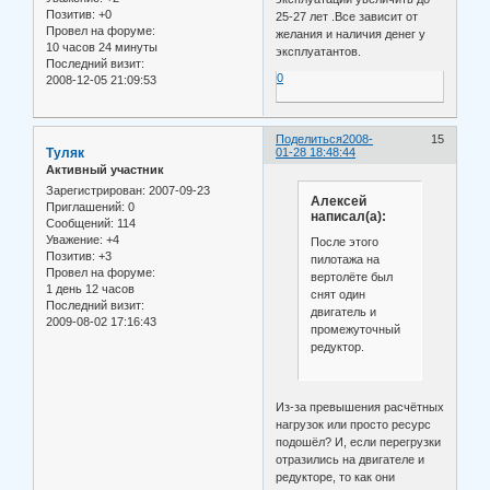
Позитив:
+0
25-27 лет .Все зависит от
Провел на форуме:
желания и наличия денег у
10 часов 24 минуты
эксплуатантов.
Последний визит:
0
2008-12-05 21:09:53
Поделиться
2008-
15
Туляк
01-28 18:48:44
Активный участник
Зарегистрирован
: 2007-09-23
Алексей
Приглашений:
0
написал(а):
Сообщений:
114
Уважение:
+4
После этого
Позитив:
+3
пилотажа на
Провел на форуме:
вертолёте был
1 день 12 часов
снят один
Последний визит:
двигатель и
2009-08-02 17:16:43
промежуточный
редуктор.
Из-за превышения расчётных
нагрузок или просто ресурс
подошёл? И, если перегрузки
отразились на двигателе и
редукторе, то как они