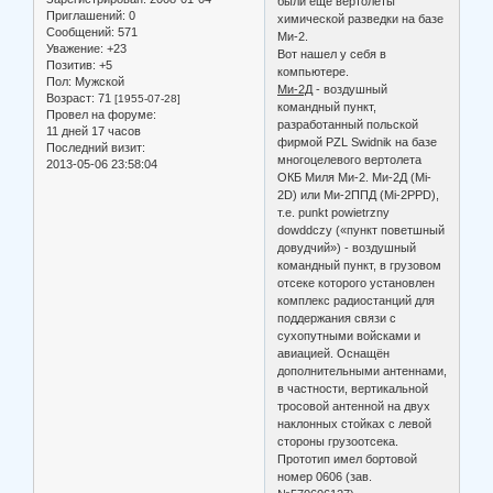
были еще вертолеты
Приглашений:
0
химической разведки на базе
Сообщений:
571
Ми-2.
Уважение:
+23
Вот нашел у себя в
Позитив:
+5
компьютере.
Пол:
Мужской
Ми-2Д
- воздушный
Возраст:
71
[1955-07-28]
командный пункт,
Провел на форуме:
разработанный польской
11 дней 17 часов
фирмой PZL Swidnik на базе
Последний визит:
многоцелевого вертолета
2013-05-06 23:58:04
ОКБ Миля Ми-2. Ми-2Д (Mi-
2D) или Ми-2ППД (Mi-2PPD),
т.е. punkt powietrzny
dowddczy («пункт поветшный
довудчий») - воздушный
командный пункт, в грузовом
отсеке которого установлен
комплекс радиостанций для
поддержания связи с
сухопутными войсками и
авиацией. Оснащён
дополнительными антеннами,
в частности, вертикальной
тросовой антенной на двух
наклонных стойках с левой
стороны грузоотсека.
Прототип имел бортовой
номер 0606 (зав.