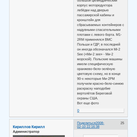
большой цилиндрический
корпус моторедуктора
лебёдки над дверью
пассажирской кабины и
кронштейн для
сбрасываемых контейнеров с
надувными спасательными
плотами с левого борта. M1-
2RM применялся ВМС
Польши и ГДР; в последней
он иногда обозначался Mi-2
See («Ми-2 зее» - Ми-2
морской). Польские машины
имели специфическую
оранжево-бело-зелёную
цветовую схему, но в конце
90-х некоторые Ми-2РМ
получили красно-бело-синюю
раскраску наподобие
вертолётов Береговой
охраны США.
Вот еще фото
0
Поделиться
2008-
25
Кириллов Кирилл
02-10 22:16:38
Администратор