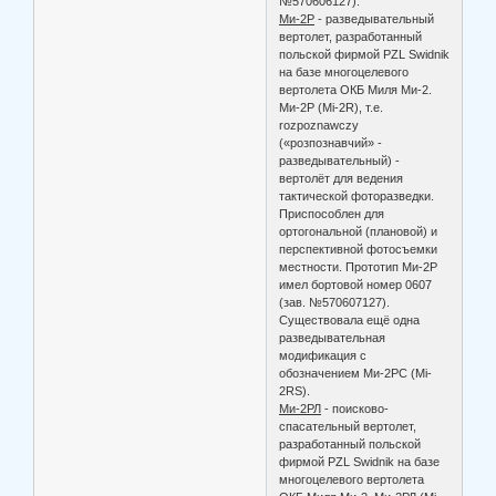
№570606127).
Ми-2Р
- разведывательный
вертолет, разработанный
польской фирмой PZL Swidnik
на базе многоцелевого
вертолета ОКБ Миля Ми-2.
Ми-2Р (Mi-2R), т.е.
rozpoznawczy
(«розпознавчий» -
разведывательный) -
вертолёт для ведения
тактической фоторазведки.
Приспособлен для
ортогональной (плановой) и
перспективной фотосъемки
местности. Прототип Ми-2Р
имел бортовой номер 0607
(зав. №570607127).
Существовала ещё одна
разведывательная
модификация с
обозначением Ми-2РС (Mi-
2RS).
Ми-2РЛ
- поисково-
спасательный вертолет,
разработанный польской
фирмой PZL Swidnik на базе
многоцелевого вертолета