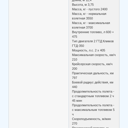
Высота, м 3,75
Масса, кг - пустого 2400
Масса, кг - нормальная
взлетная 3550
Масса, кг - максимальная
взлетная 3700
Внутренние топливо, л 600 +
475
Тип двигателя 2 ГТД Климов
ГТД-350
Мощность, л.с. 2 х 405
Максимальная скорость, км/ч
210
Крейсерская скорость, км/ч
200
Практическая дальность, км
797
Боевой радиус действия, км
440
Продолжительность полета -
с стандартным топливом 2 ч
45 мин
Продолжительность полета -
с максимальным топливом 5
ч
Скороподъемность, м/мин
270
Практический потолок, м