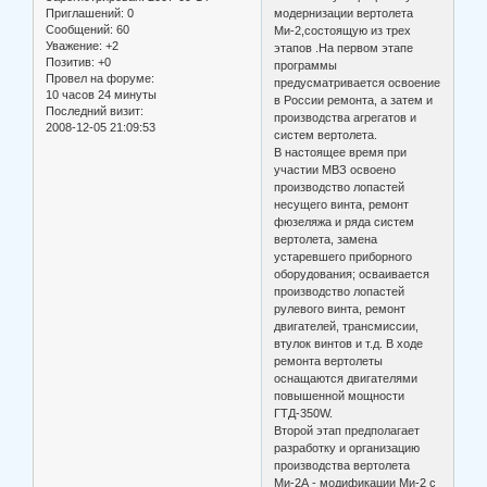
модернизации вертолета
Приглашений:
0
Сообщений:
60
Ми-2,состоящую из трех
Уважение:
+2
этапов .На первом этапе
Позитив:
+0
программы
Провел на форуме:
предусматривается освоение
10 часов 24 минуты
в России ремонта, а затем и
Последний визит:
производства агрегатов и
2008-12-05 21:09:53
систем вертолета.
В настоящее время при
участии МВЗ освоено
производство лопастей
несущего винта, ремонт
фюзеляжа и ряда систем
вертолета, замена
устаревшего приборного
оборудования; осваивается
производство лопастей
рулевого винта, ремонт
двигателей, трансмиссии,
втулок винтов и т.д. В ходе
ремонта вертолеты
оснащаются двигателями
повышенной мощности
ГТД-350W.
Второй этап предполагает
разработку и организацию
производства вертолета
Ми-2А - модификации Ми-2 с