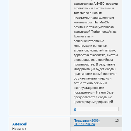
двигателями АИ-450, новыми
агрегатами и системами, в
том числе с новым
пилотажно-навигационным
комплексом. На Ми-2А
возможна также установка
двигателей Turbomeca Arrius.
Третий этап -
совершенствование
конструкции основных
агрегатов: лопастей, втулок,
доработка фюзеляжа, систем
и освоение их в серийном
производстве. В результате
модернизации будет создан
практически новый вертолет
со значительно лучшими
летно-техническими и
эксплуатационными
показателями. На его базе
предполагается создание
целого ряда модификаций.
0
Поделиться
2008-
13
Алексей
01-27 11:04:24
Новичок