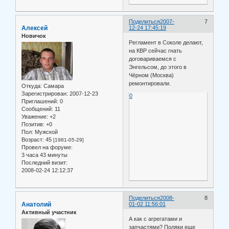
Поделиться
2007-
7
Алексей
12-24 17:45:19
Новичок
Регламент в Соколе делают,
на КВР сейчас гнать
договариваемся с
Энгельсом, до этого в
Чёрном (Москва)
ремонтировали.
Откуда:
Самара
Зарегистрирован
: 2007-12-23
0
Приглашений:
0
Сообщений:
11
Уважение:
+2
Позитив:
+0
Пол:
Мужской
Возраст:
45
[1981-05-29]
Провел на форуме:
3 часа 43 минуты
Последний визит:
2008-02-24 12:12:37
Поделиться
2008-
8
Анатолий
01-02 11:56:01
Активный участник
А как с агрегатами и
запчастями? Поляки еще