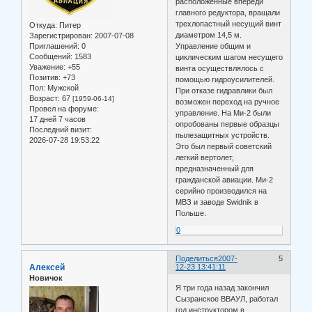
расположенные впереди
главного редуктора, вращали
трехлопастный несущий винт
Откуда:
Питер
диаметром 14,5 м.
Зарегистрирован
: 2007-07-08
Приглашений:
0
Управление общим и
Сообщений:
1583
циклическим шагом несущего
Уважение:
+55
винта осуществлялось с
Позитив:
+73
помощью гидроусилителей.
Пол:
Мужской
При отказе гидравлики был
Возраст:
67
[1959-06-14]
возможен переход на ручное
Провел на форуме:
управление. На Ми-2 были
17 дней 7 часов
опробованы первые образцы
Последний визит:
пылезащитных устройств.
2026-07-28 19:53:22
Это был первый советский
легкий вертолет,
предназначенный для
гражданской авиации. Ми-2
серийно производился на
МВЗ и заводе Swidnik в
Польше.
0
Поделиться
2007-
5
Алексей
12-23 13:41:11
Новичок
Я три года назад закончил
Сызранское ВВАУЛ, работал
год инструктором в