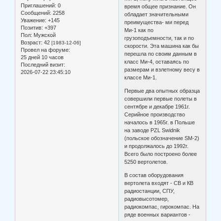
Приглашений:
0
время общее признание. Он
Сообщений:
2258
обладает значительными
Уважение:
+145
преимущества- ми перед
Позитив:
+397
Ми-1 как по
Пол:
Мужской
грузоподъемности, так и по
Возраст:
42
[1983-12-06]
скорости. Эта машина как бы
Провел на форуме:
перешла по своим данным в
25 дней 10 часов
класс Ми-4, оставаясь по
Последний визит:
размерам и взлетному весу в
2026-07-22 23:45:10
классе Ми-1.
Первые два опытных образца
совершили первые полеты в
сентябре и декабре 1961г.
Серийное производство
началось в 1965г. в Польше
на заводе PZL Swidnik
(польское обозначение SМ-2)
и продолжалось до 1992г.
Всего было построено более
5250 вертолетов.
В состав оборудования
вертолета входят - СВ и КВ
радиостанции, СПУ,
радиовысотомер,
радиокомпас, гирокомпас. На
ряде военных вариантов -