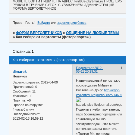
МОЖЕТЕ ВОЙТИ ПИШИТЕ НА АДРЕС, kirill83s-pb@mail.ru ПРОБЛЕМУ
РЕШИМ В ТЕЧЕНИЕ СУТОК. С УВАЖЕНИЕМ, АДМИНИСТРАЦИЯ
ФОРУМА ВЕРТОЛЕТЧИКОВ.
Привет, Гость!
Войдите
или
зарегистрируйтесь
.
»
ФОРУМ ВЕРТОЛЕТЧИКОВ
»
ОБЩЕНИЕ НА ЛЮБЫЕ ТЕМЫ
»
Как собирают вертолеты (фоторепортаж)
Страница:
1
Как собирают вертолеты (фоторепортаж)
Поделиться
2012-
1
dimarek
05-11 20:29:31
Новичок
Нашел красивый репортаж о
Зарегистрирован
: 2012-04-09
производстве МИшек в
Приглашений:
0
Ростове-на-Дону:
http://egor-
Сообщений:
11
lavrentiev.livejournal.com/1469.html
Уважение:
+1
Позитив:
+0
Провел на форуме:
4 часа 0 минут
Поднять в небо пару танков,
Последний визит:
парк бронетранспортеров или
2013-02-13 16:59:12
семитонную линию
электропередач. Это может
не только ракета-носитель
«Протон М», но и наш