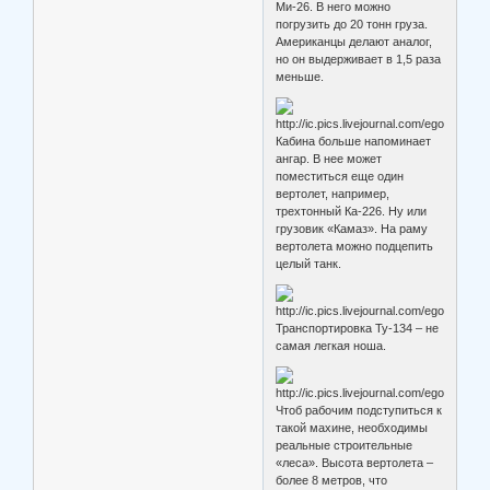
Ми-26. В него можно
погрузить до 20 тонн груза.
Американцы делают аналог,
но он выдерживает в 1,5 раза
меньше.
Кабина больше напоминает
ангар. В нее может
поместиться еще один
вертолет, например,
трехтонный Ка-226. Ну или
грузовик «Камаз». На раму
вертолета можно подцепить
целый танк.
Транспортировка Ту-134 – не
самая легкая ноша.
Чтоб рабочим подступиться к
такой махине, необходимы
реальные строительные
«леса». Высота вертолета –
более 8 метров, что