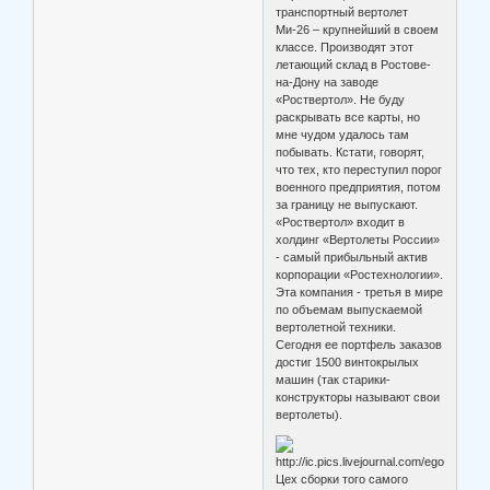
транспортный вертолет
Ми-26 – крупнейший в своем
классе. Производят этот
летающий склад в Ростове-
на-Дону на заводе
«Роствертол». Не буду
раскрывать все карты, но
мне чудом удалось там
побывать. Кстати, говорят,
что тех, кто переступил порог
военного предприятия, потом
за границу не выпускают.
«Роствертол» входит в
холдинг «Вертолеты России»
- самый прибыльный актив
корпорации «Ростехнологии».
Эта компания - третья в мире
по объемам выпускаемой
вертолетной техники.
Сегодня ее портфель заказов
достиг 1500 винтокрылых
машин (так старики-
конструкторы называют свои
вертолеты).
Цех сборки того самого