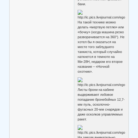
бани.
На такой технике можно
делать «мертвую петлю» или
«бочку» (когда машина резко
разворачивается на 360°). Не
хотел бы я оказаться на
месте того заблудшего
танкиста, который случайно
наткнется в темноте на
Ми-28Н, недаром его второе
название – «Ночной
охотник».
Листы брони на кабине
выдерживают лобовое
попадание бронебойных 12,7-
мм пуль, осколочно-
фугасных 20-мм снарядов и
даже осколков управляемых
ракет.
На заводе внимательно