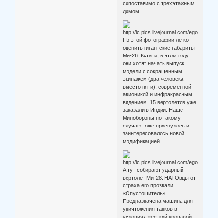
сопоставимо с трехэтажным
домом.
По этой фотографии легко
оценить гигантские габариты
Ми-26. Кстати, в этом году
они хотят начать выпуск
модели с сокращенным
экипажем (два человека
вместо пяти), современной
авионикой и инфракрасным
видением. 15 вертолетов уже
заказали в Индии. Наше
Минобороны по такому
случаю тоже проснулось и
заинтересовалось новой
модификацией.
А тут собирают ударный
вертолет Ми-28. НАТОвцы от
страха его прозвали
«Опустошитель».
Предназначена машина для
уничтожения танков в
условиях жесткой кровавой