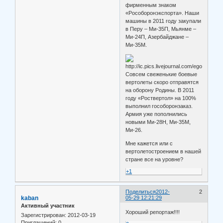
фирменным знаком
«Рособоронэкспорта». Наши
машины в 2011 году закупали
в Перу – Ми-35П, Мьянме –
Ми-24П, Азербайджане –
Ми-35М.
Совсем свеженькие боевые
вертолеты скоро отправятся
на оборону Родины. В 2011
году «Роствертол» на 100%
выполнил гособоронзаказ.
Армия уже пополнились
новыми Ми-28Н, Ми-35М,
Ми-26.
Мне кажется или с
вертолетостроением в нашей
стране все на уровне?
+1
Поделиться
2012-
2
kaban
05-29 12:21:29
Активный участник
Хороший репортаж!!!!
Зарегистрирован
: 2012-03-19
Приглашений:
0