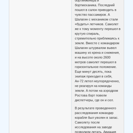
бортинженера и
бортмеханика. Последний
пошел в салон приводить в
чувство пассажиров. А
Шалагин с механиком стали
«будить» летчиков. Самолет
же к тому моменту перешел в
крутую спираль,
стремительно приближаясь к
земле. Вместе с командиром
Шалагин штурвалом вывел
машину из крена и снижения,
и на высоте около 2600
метров самолет перешел в
горизонтальное положение.
Еще минут десять, пока
экипаж приходил в себя,
Ан-72 летел неупорядоченно,
не реагируя на команды
земли. А потом на аэродром
Ростова борт повели
диспетчеры, где он и сел.
В результате проведенного
расследования командир
корабля был уволен в запас.
Самолету после
исследования на заводе
позволили летать. Авиация