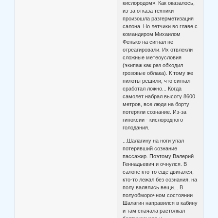
кислородом». Как оказалось,
из-за отказа техники
произошла разгерметизация
салона. Но летчики во главе с
командиром Михаилом
Фенько на сигнал не
отреагировали. Их отвлекли
сложные метеоусловия
(экипаж как раз обходил
грозовые облака). К тому же
пилоты решили, что сигнал
сработал ложно... Когда
самолет набрал высоту 8600
метров, все люди на борту
потеряли сознание. Из-за
гипоксии - кислородного
голодания.
...Шалагину на ноги упал
потерявший сознание
пассажир. Поэтому Валерий
Геннадьевич и очнулся. В
салоне кто-то еще двигался,
кто-то лежал без сознания, на
полу валялись вещи... В
полуобморочном состоянии
Шалагин направился в кабину
и там сначала растолкал