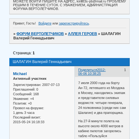
МОЖЕТЕ ВОЙТИ ПИШИТЕ НА АДРЕС, kirill83s-pb@mail.ru ПРОБЛЕМУ
РЕШИМ В ТЕЧЕНИЕ СУТОК. С УВАЖЕНИЕМ, АДМИНИСТРАЦИЯ
ФОРУМА ВЕРТОЛЕТЧИКОВ.
Привет, Гость!
Войдите
или
зарегистрируйтесь
.
»
ФОРУМ ВЕРТОЛЕТЧИКОВ
»
АЛЛЕЯ ГЕРОЕВ
»
ШАЛАГИН
Валерий Геннадьевич
Страница:
1
ШАЛАГИН Валерий Геннадьевич
Поделиться
2012-
1
Michael
06-06 10:38:25
Активный участник
7 июля 2000 года на борту
Зарегистрирован
: 2007-07-13
Ан-72, летевшего из Моздока
Приглашений:
0
в Москву, находились экипаж
Сообщений:
168
и представители силовых
Уважение:
+4
ведомств: четыре генерала,
Позитив:
+0
24 полковника (среди них сам
Провел на форуме:
1 день 3 часа
Шалагин) и два прапорщика.
Последний визит:
На 27-й минуте полета на
2015-05-24 16:18:33
высоте около 4000 метров в
кабине пилотов загорелись
табло «Пользуйся