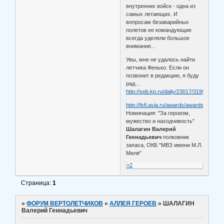
внутренних войск - одна из
самых летающих. И
вопросам безаварийных
полетов ее командующие
всегда уделяли большое
внимание...
Увы, мне не удалось найти
летчика Фенько. Если он
позвонит в редакцию, я буду
рад...
http://spb.kp.ru/daily/23017/3199/
http://fsfi.avia.ru/awards/awards3.shtml
Номинация: "За героизм,
мужество и находчивость"
Шалагин Валерий
Геннадьевич
полковник
запаса, ОКБ "МВЗ имени М.Л.
Миля"
+2
Страница:
1
»
ФОРУМ ВЕРТОЛЕТЧИКОВ
»
АЛЛЕЯ ГЕРОЕВ
»
ШАЛАГИН
Валерий Геннадьевич