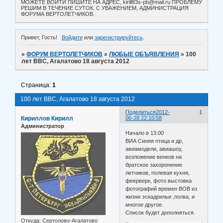
МОЖЕТЕ ВОЙТИ ПИШИТЕ НА АДРЕС, kirill83s-pb@mail.ru ПРОБЛЕМУ
РЕШИМ В ТЕЧЕНИЕ СУТОК. С УВАЖЕНИЕМ, АДМИНИСТРАЦИЯ
ФОРУМА ВЕРТОЛЕТЧИКОВ.
Привет, Гость!
Войдите
или
зарегистрируйтесь
.
»
ФОРУМ ВЕРТОЛЕТЧИКОВ
»
ЛЮБЫЕ ОБЪЯВЛЕНИЯ
»
100
лет ВВС, Агалатово 18 августа 2012
Страница:
1
100 лет ВВС, Агалатово 18 августа 2012
Поделиться
2012-
1
Кириллов Кирилл
06-28 22:10:58
Администратор
Начало в 13.00
ВИА Синяя птица и др,
авиамодели, авиашоу,
возложение венков на
братское захоронение
летчиков, полевая кухня,
феерверк, фото выстовка
фотографий времен ВОВ из
жизни эскадрильи ,полка, и
многое другое.
Список будет дополняться.
Откуда:
Сертолово-Агалатово