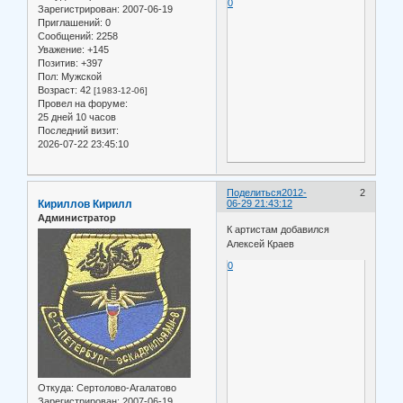
0
Зарегистрирован
: 2007-06-19
Приглашений:
0
Сообщений:
2258
Уважение:
+145
Позитив:
+397
Пол:
Мужской
Возраст:
42
[1983-12-06]
Провел на форуме:
25 дней 10 часов
Последний визит:
2026-07-22 23:45:10
Поделиться
2012-
2
Кириллов Кирилл
06-29 21:43:12
Администратор
К артистам добавился
Алексей Краев
0
Откуда:
Сертолово-Агалатово
Зарегистрирован
: 2007-06-19