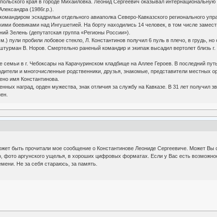
опольского края в городе Михайловка. Леонид Сергеевич оказывал интернациональну
Александра (1986г.р.).
командиром эскадрильи отдельного авиаполка Северо-Кавказского регионального упра
кими боевиками над Ингушетией. На борту находились 14 человек, в том числе замес
ений Зелень (депутатская группа «Регионы России»).
м.) пули пробили лобовое стекло, Л. Константинов получил 6 пуль в плечо, в грудь, 
штурман В. Норов. Смертельно раненый командир и экипаж высадил вертолет близь г. 
е семьи в г. Чебоксары на Карачуринском кладбище на Аллее Героев. В последний пут
одители и многочисленные родственники, друзья, знакомые, представители местных ор
ено имя Константинова.
енных наград, орден мужества, знак отличия за службу на Кавказе. В 31 лет получил 
ен.
может быть прочитали мое сообщение о Константинове Леониде Сергеевиче. Может Вы 
о, фото аргунского ущелья, в хороших цифровых форматах. Если у Вас есть возможнос
емени. Не за себя стараюсь, за память.