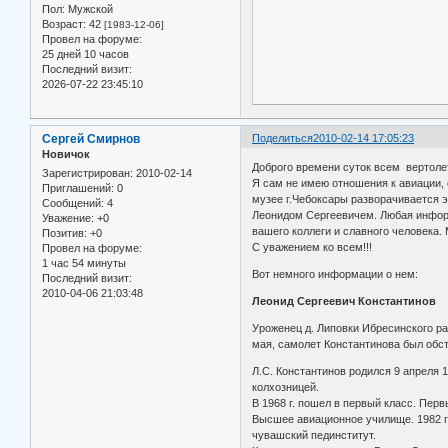
Пол:
Мужской
Возраст:
42
[1983-12-06]
Провел на форуме:
25 дней 10 часов
Последний визит:
2026-07-22 23:45:10
Сергей Смирнов
Поделиться
2010-02-14 17:05:23
Новичок
Доброго времени суток всем вертоле
Зарегистрирован
: 2010-02-14
Я сам не имею отношения к авиации, 
Приглашений:
0
музее г.Чебоксары разворачивается 
Сообщений:
4
Леонидом Сергеевичем. Любая информ
Уважение:
+0
вашего коллеги и славного человека.
Позитив:
+0
С уважением ко всем!!!
Провел на форуме:
1 час 54 минуты
Вот немного информации о нем:
Последний визит:
2010-04-06 21:03:48
Леонид Сергеевич Константинов
Уроженец д. Липовки Ибресинского ра
мая, самолет Константинова был обс
Л.С. Константинов родился 9 апреля 
колхозницей.
В 1968 г. пошел в первый класс. Пер
Высшее авиационное училище. 1982 г.
чувашский пединститут.