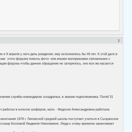
2
и 9 апреля у него день рождения, ему исполнилось бы 49 лет. К этой дате в
нинам этого форума помочь фото- или иными материалами связанными с
ации форума чтобы данное обращение не затерялось, оно все же касается
авлении службы командиром эскадрильи, в звании подполковника. Погиб 31
вич работал в колхозе шофером, мать - Федосия Александровна работала
окончания 1978 г. Липовской средней школы поступает учиться в Сызранское
ласснице Козловой Людмиле Николаевне. Люда к этому времени заканчивает