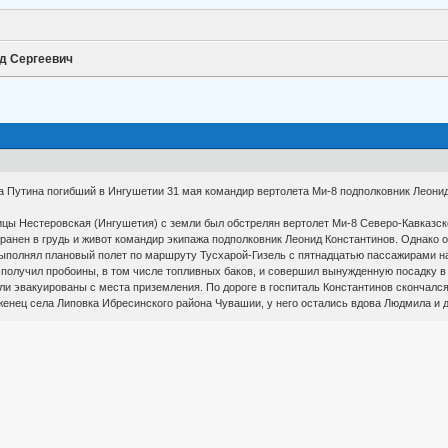
д Сергеевич
 Путина погибший в Ингушетии 31 мая командир вертолета Ми-8 подполковник Леонид
ницы Нестеровская (Ингушетия) с земли был обстрелян вертолет Ми-8 Северо-Кавказс
 ранен в грудь и живот командир экипажа подполковник Леонид Константинов. Однако
выполнял плановый полет по маршруту Тусхарой-Гизель с пятнадцатью пассажирами на
 получил пробоины, в том числе топливных баков, и совершил вынужденную посадку в
ли эвакуированы с места приземления. По дороге в госпиталь Константинов скончался
женец села Липовка Ибресинского района Чувашии, у него остались вдова Людмила и д