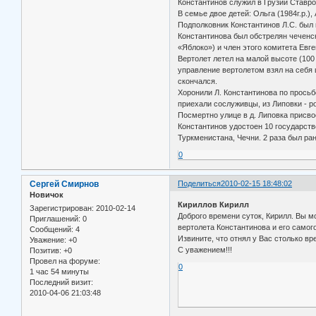
Константинов служил в Грузии Ставр
В семье двое детей: Ольга (1984г.р.), 
Подполковник Константинов Л.С. был 
Константинова был обстрелян чеченс
«Яблоко») и член этого комитета Евг
Вертолет летел на малой высоте (100 
управление вертолетом взял на себя 
скончался.
Хоронили Л. Константинова по просьб
приехали сослуживцы, из Липовки - р
Посмертно улице в д. Липовка присво
Константинов удостоен 10 государств
Туркменистана, Чечни. 2 раза был ран
0
Сергей Смирнов
Поделиться
2010-02-15 18:48:02
Новичок
Кириллов Кирилл
Зарегистрирован
: 2010-02-14
Доброго времени суток, Кирилл. Вы 
Приглашений:
0
вертолета Константинова и его самог
Сообщений:
4
Извините, что отнял у Вас столько вр
Уважение:
+0
С уважением!!!
Позитив:
+0
Провел на форуме:
0
1 час 54 минуты
Последний визит:
2010-04-06 21:03:48