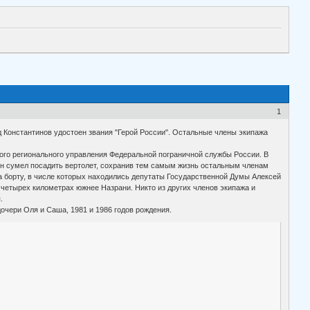
1
 Константинов удостоен звания "Герой России". Остальные члены экипажа
кого регионального управления Федеральной пограничной службы России. В
 он сумел посадить вертолет, сохранив тем самым жизнь остальным членам
 борту, в числе которых находились депутаты Государственной Думы Алексей
 четырех километрах южнее Назрани. Никто из других членов экипажа и
.
очери Оля и Саша, 1981 и 1986 годов рождения.