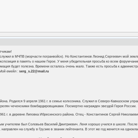
тчикам!
служил в МЧПВ (морчасти погранвойск). Но Константинов Леонид Сергеевич мой земляк 
экспозиция в память о нашем Герое. У меня убедительная просьба ко всем форумча
ация будет полезна. Времени осталось очень мало. Также есть просьба к администр
 Мой емейл :
serg_s.22@mail.ru
йона. Родился 9 апреля 1961 г. в семье колхозника. Служил в Северо-Кавказском упр
трелян чеченскими бомбардировщиками. Посмертно награжден звездой Героя России.
1961 г. в деревне Липовка Ибресинского района. Отец - Константинов Сергей Николае
вым учителем был Соловьев Василий Дмитриевич. Леня хорошо учился в школе. После 
 направлен на службу в Грузию в звании лейтенанта. В этот же год женится на однок