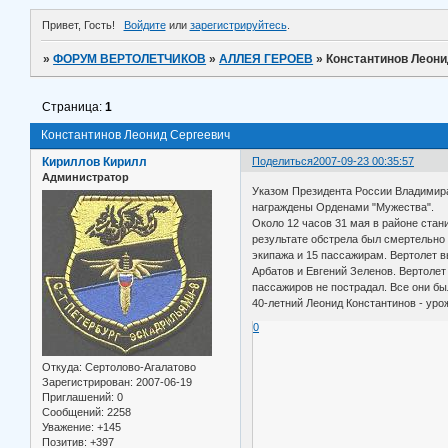
Привет, Гость!
Войдите
или
зарегистрируйтесь
.
»
ФОРУМ ВЕРТОЛЕТЧИКОВ
»
АЛЛЕЯ ГЕРОЕВ
»
Константинов Леони
Страница:
1
Константинов Леонид Сергеевич
Кириллов Кирилл
Поделиться
2007-09-23 00:35:57
Администратор
Указом Президента России Владимира
награждены Орденами "Мужества".
Около 12 часов 31 мая в районе ста
результате обстрела был смертельно
экипажа и 15 пассажирам. Вертолет 
Арбатов и Евгений Зеленов. Вертолет
пассажиров не пострадал. Все они бы
40-летний Леонид Константинов - уро
0
Откуда:
Сертолово-Агалатово
Зарегистрирован
: 2007-06-19
Приглашений:
0
Сообщений:
2258
Уважение:
+145
Позитив:
+397