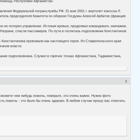
ю помощь Республики Афганистан.
вления Федеральной погранслужбы РФ. 31 мая 2001 г. вертолет комэска Л.
титель председателя Комитета по обороне Госдумы Алексей Арбатов (фракция
но он не потерял управление. Истекая кровью, продолжал командовать экипажем,
Назрани, спасли пассажиров. По пути в госпиталь подполковник Константинов
ь Константинова провожали как настоящего героя. Из Ставропольского края
ганов власти.
звание подполковника. Служил в горячих точках Афганистана, Таджикистана,
3
сможете чем нибудь помочь, поверьте, это очень важно. Нужно фото
ть помочь - это было бы очень здорово. В любом случае прошу вас ответить.