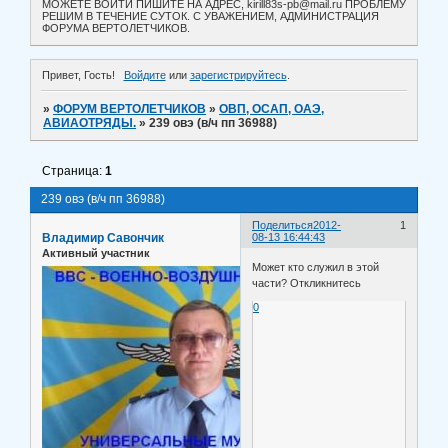
МОЖЕТЕ ВОЙТИ ПИШИТЕ НА АДРЕС, kirill83s-pb@mail.ru ПРОБЛЕМУ
РЕШИМ В ТЕЧЕНИЕ СУТОК. С УВАЖЕНИЕМ, АДМИНИСТРАЦИЯ
ФОРУМА ВЕРТОЛЕТЧИКОВ.
Привет, Гость!
Войдите
или
зарегистрируйтесь
.
»
ФОРУМ ВЕРТОЛЕТЧИКОВ
»
ОВП, ОСАП, ОАЭ,
АВИАОТРЯДЫ.
»
239 овэ (в/ч пп 36988)
Страница:
1
239 овэ (в/ч пп 36988)
Поделиться
2012-
1
Владимир Савончик
08-13 16:44:43
Активный участник
Может кто служил в этой
части? Откликнитесь
0