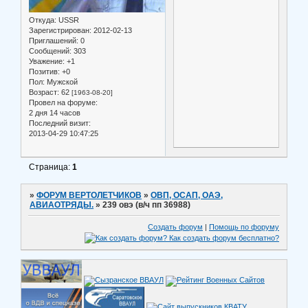
Откуда:
USSR
Зарегистрирован
: 2012-02-13
Приглашений:
0
Сообщений:
303
Уважение:
+1
Позитив:
+0
Пол:
Мужской
Возраст:
62
[1963-08-20]
Провел на форуме:
2 дня 14 часов
Последний визит:
2013-04-29 10:47:25
Страница:
1
»
ФОРУМ ВЕРТОЛЕТЧИКОВ
»
ОВП, ОСАП, ОАЭ,
АВИАОТРЯДЫ.
»
239 овэ (в/ч пп 36988)
Создать форум
|
Помощь по форуму