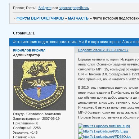
Привет, Гость!
Войдите
или
зарегистрируйтесь
.
»
ФОРУМ ВЕРТОЛЕТЧИКОВ
»
МАТЧАСТЬ
»
Фото история подготовки
Страница:
1
Фото история подготовки памятника Ми-8 в парк авиаторов в Агалатов
Кириллов Кирилл
Поделиться
2012-08-16 00:02:17
Администратор
Вкратце немного истории. История в
авиаполки. Основной задачей летчико
самолетах МИГ 15, командир эскадрил
В.И и Никонов В.Л. Эскадрилья в 199
база хранения, но не надолго в 2002 г
В 2010 году появилась идея установи
переписки, ездили в Прибылово, выбир
как обычно до нас добро дошло, а до 
департамента имущественных отношен
И наконец 6 августа получаем докуме
МИ-8 больше похож на груду железа. 
Откуда:
Сертолово-Агалатово
Но цель была поставлена и общими ус
Зарегистрирован
: 2007-06-19
Приглашений:
0
Сообщений:
2258
Уважение:
+145
Позитив:
+397