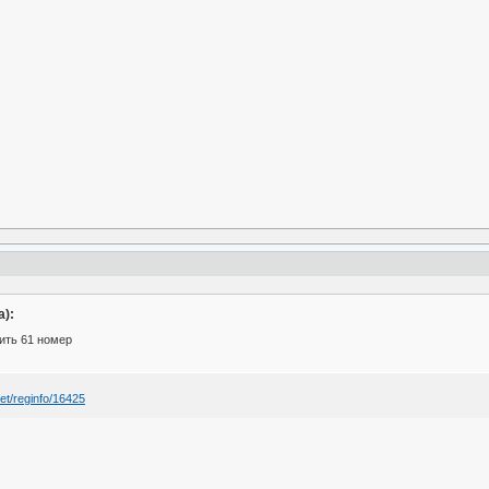
):
ить 61 номер
net/reginfo/16425