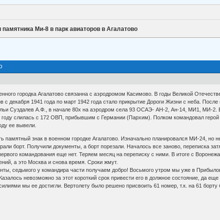
 памятника Ми-8 в парк авиаторов в Агалатово
о
оенного городка Агалатово связанна с аэродромом Касимово. В годы Великой Отечест
в с декабря 1941 года по март 1942 года стало прикрытие Дороги Жизни с неба. После
ьи Суздалев А.Ф., в начале 80х на аэродром села 93 ОСАЭ- АН-2, Ан-14, МИ1, МИ-2.
3 году слилась с 172 ОВП, прибывшим с Германии (Пархим). Полком командовал герой 
оду ее вывели.
ть памятный знак в военном городке Агалатово. Изначально планировался МИ-24, но 
али борт. Получили документы, а борт порезали. Началось все заново, переписка затя
первого командования еще нет. Теряем месяц на переписку с ними. В итоге с Воронежа
ий, а это Москва и снова время. Сроки жмут.
нты, седьмого у командира части получаем добро! Восьмого утром мы уже в Прибылово
Казалось невозможно за этот короткий срок привести его в должное состояние, да еще 
илиями мы ее достигли. Вертолету было решено присвоить 61 номер, т.к. на 61 борту