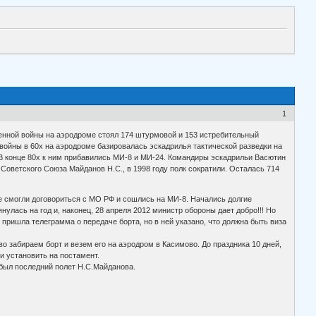
1
венной войны на аэродроме стоял 174 штурмовой и 153 истребительный
 войны в 60х на аэродроме базировалась эскадрилья тактической разведки на
 В конце 80х к ним прибавились МИ-8 и МИ-24. Командиры эскадрильи Васютин
Советского Союза Майданов Н.С., в 1998 году полк сократили. Осталась 714
не смогли договориться с МО РФ и сошлись на МИ-8. Начались долгие
нулась на год и, наконец, 28 апреля 2012 министр обороны дает добро!!! Но
 пришла телеграмма о передаче борта, но в ней указано, что должна быть виза
 забираем борт и везем его на аэродром в Касимово. До праздника 10 дней,
и установить на постамент.
 был последний полет Н.С.Майданова.