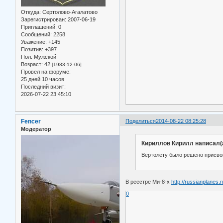
Откуда:
Сертолово-Агалатово
Зарегистрирован
: 2007-06-19
Приглашений:
0
Сообщений:
2258
Уважение:
+145
Позитив:
+397
Пол:
Мужской
Возраст:
42
[1983-12-06]
Провел на форуме:
25 дней 10 часов
Последний визит:
2026-07-22 23:45:10
Fencer
Поделиться
2014-08-22 08:25:28
Модератор
Кириллов Кирилл написал(а
Вертолету было решено присво
В реестре Ми-8-х
http://russianplanes.
0