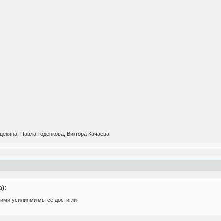
цекяна, Павла Тоденкова, Виктора Качаева.
):
щими усилиями мы ее достигли