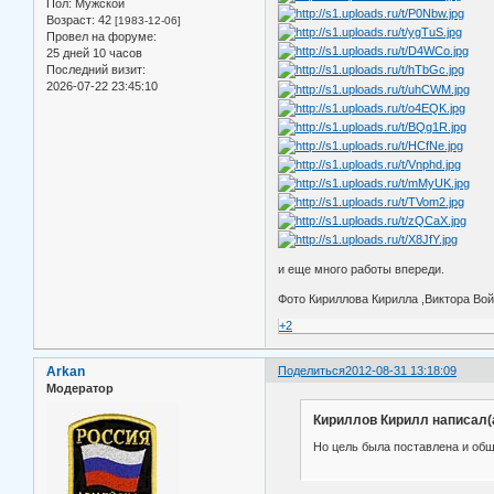
Пол:
Мужской
Возраст:
42
[1983-12-06]
Провел на форуме:
25 дней 10 часов
Последний визит:
2026-07-22 23:45:10
и еще много работы впереди.
Фото Кириллова Кирилла ,Виктора Вой
+2
Arkan
Поделиться
2012-08-31 13:18:09
Модератор
Кириллов Кирилл написал(а
Но цель была поставлена и об