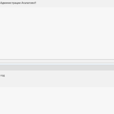
дминистрации Агалатово!!
 год