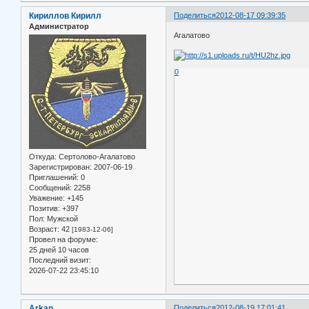
Кириллов Кирилл
Поделиться
2012-08-17 09:39:35
Администратор
Агалатово
0
Откуда:
Сертолово-Агалатово
Зарегистрирован
: 2007-06-19
Приглашений:
0
Сообщений:
2258
Уважение:
+145
Позитив:
+397
Пол:
Мужской
Возраст:
42
[1983-12-06]
Провел на форуме:
25 дней 10 часов
Последний визит:
2026-07-22 23:45:10
Arkan
Поделиться
2012-08-19 17:01:41