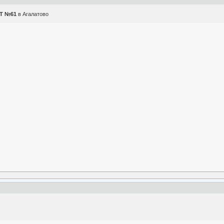
Т №61
в Агалатово