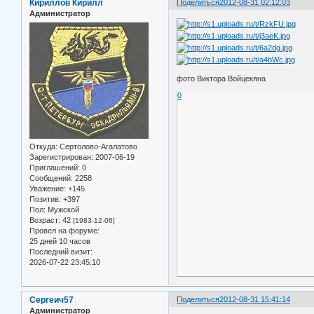
Кириллов Кирилл
Поделиться
2012-08-31 02:12:03
Администратор
фото Виктора Войцекяна
0
Откуда:
Сертолово-Агалатово
Зарегистрирован
: 2007-06-19
Приглашений:
0
Сообщений:
2258
Уважение:
+145
Позитив:
+397
Пол:
Мужской
Возраст:
42
[1983-12-06]
Провел на форуме:
25 дней 10 часов
Последний визит:
2026-07-22 23:45:10
Сергеич57
Поделиться
2012-08-31 15:41:14
Администратор