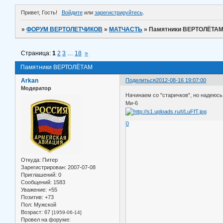
Привет, Гость!
Войдите
или
зарегистрируйтесь
.
»
ФОРУМ ВЕРТОЛЕТЧИКОВ
»
МАТЧАСТЬ
»
Памятники ВЕРТОЛЁТА
Страница:
1
2
3
…
18
»
Памятники ВЕРТОЛЁТАМ
Arkan
Поделиться
2012-08-16 19:07:00
Модератор
Начинаем со "старичков", но надеюсь
Ми-6
0
Откуда:
Питер
Зарегистрирован
: 2007-07-08
Приглашений:
0
Сообщений:
1583
Уважение:
+55
Позитив:
+73
Пол:
Мужской
Возраст:
67
[1959-06-14]
Провел на форуме: