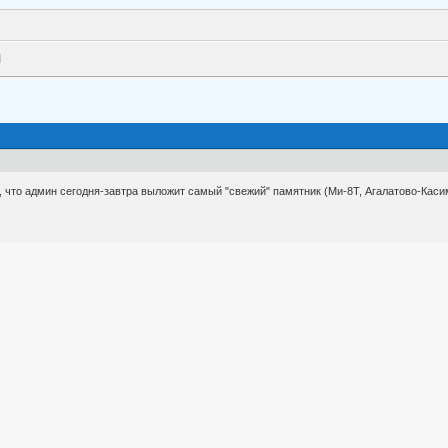
М
, что админ сегодня-завтра выложит самый "свежий" памятник (Ми-8Т, Агалатово-Касим