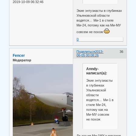
2019-10-09 06:32:46
Экие энтузиасты в глубинках
Ульяновской области
водятся... Ми-1 в стиле
Ми-24, потому как на Ми-МУ
совсем не похож
0
Поделиться
2013-
36
Fencer
06-05 00:08:26
Модератор
Anndy-
написал(а):
Экие энтузиасты
в глубинках
Ульяновской
области
водятся... Ми-1 в
стиле Ми-24,
потому как на
Ми-МУ совсем
не похож
Да,это не Ми-1МУ,а местное