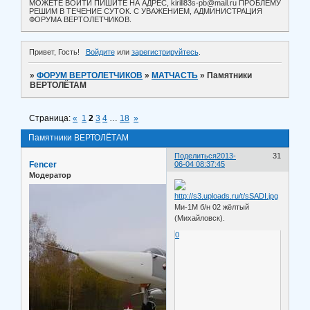
МОЖЕТЕ ВОЙТИ ПИШИТЕ НА АДРЕС, kirill83s-pb@mail.ru ПРОБЛЕМУ
РЕШИМ В ТЕЧЕНИЕ СУТОК. С УВАЖЕНИЕМ, АДМИНИСТРАЦИЯ
ФОРУМА ВЕРТОЛЕТЧИКОВ.
Привет, Гость!
Войдите
или
зарегистрируйтесь
.
»
ФОРУМ ВЕРТОЛЕТЧИКОВ
»
МАТЧАСТЬ
»
Памятники
ВЕРТОЛЁТАМ
Страница:
«
1
2
3
4
…
18
»
Памятники ВЕРТОЛЁТАМ
Поделиться
2013-
31
Fencer
06-04 08:37:45
Модератор
Ми-1М б/н 02 жёлтый
(Михайловск).
0