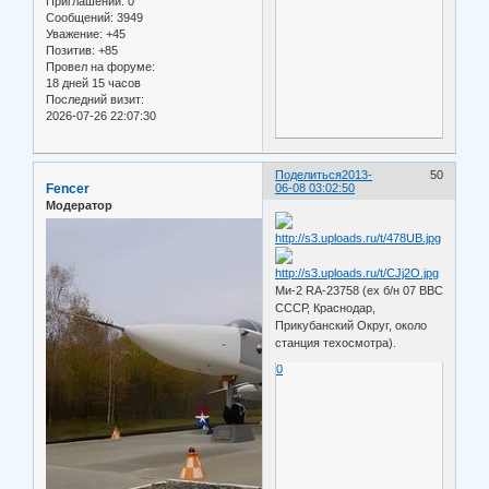
Приглашений:
0
Сообщений:
3949
Уважение:
+45
Позитив:
+85
Провел на форуме:
18 дней 15 часов
Последний визит:
2026-07-26 22:07:30
Поделиться
2013-
50
Fencer
06-08 03:02:50
Модератор
Ми-2 RA-23758 (ex б/н 07 ВВС
СССР, Краснодар,
Прикубанский Округ, около
станция техосмотра).
0