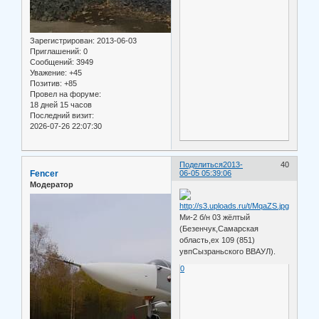
Зарегистрирован
: 2013-06-03
Приглашений:
0
Сообщений:
3949
Уважение:
+45
Позитив:
+85
Провел на форуме:
18 дней 15 часов
Последний визит:
2026-07-26 22:07:30
Поделиться
2013-
40
Fencer
06-05 05:39:06
Модератор
Ми-2 б/н 03 жёлтый
(Безенчук,Самарская
область,ex 109 (851)
увпСызраньского ВВАУЛ).
0