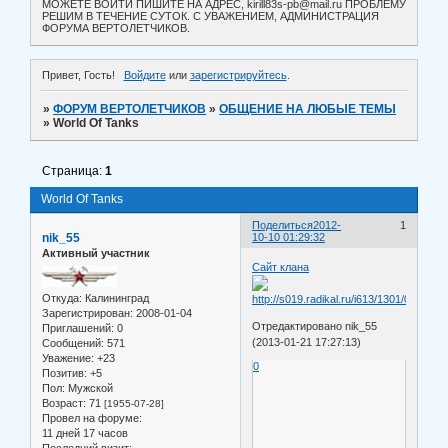
МОЖЕТЕ ВОЙТИ ПИШИТЕ НА АДРЕС, kirill83s-pb@mail.ru ПРОБЛЕМУ
РЕШИМ В ТЕЧЕНИЕ СУТОК. С УВАЖЕНИЕМ, АДМИНИСТРАЦИЯ
ФОРУМА ВЕРТОЛЕТЧИКОВ.
Привет, Гость!
Войдите
или
зарегистрируйтесь
.
»
ФОРУМ ВЕРТОЛЕТЧИКОВ
»
ОБЩЕНИЕ НА ЛЮБЫЕ ТЕМЫ
»
World Of Tanks
Страница:
1
World Of Tanks
Поделиться
2012-
1
nik_55
10-10 01:29:32
Активный участник
Сайт клана
Откуда:
Калининград
Зарегистрирован
: 2008-01-04
Отредактировано nik_55
Приглашений:
0
(2013-01-21 17:27:13)
Сообщений:
571
Уважение:
+23
0
Позитив:
+5
Пол:
Мужской
Возраст:
71
[1955-07-28]
Провел на форуме:
11 дней 17 часов
Последний визит: