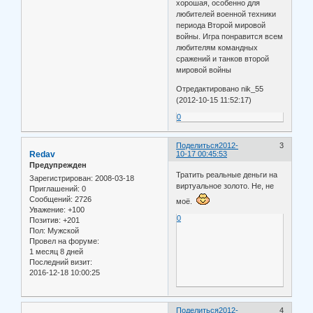
хорошая, особенно для
любителей военной техники
периода Второй мировой
войны. Игра понравится всем
любителям командных
сражений и танков второй
мировой войны
Отредактировано nik_55
(2012-10-15 11:52:17)
0
Поделиться
2012-
3
Redav
10-17 00:45:53
Предупрежден
Тратить реальные деньги на
Зарегистрирован
: 2008-03-18
виртуальное золото. Не, не
Приглашений:
0
Сообщений:
2726
моё.
Уважение:
+100
0
Позитив:
+201
Пол:
Мужской
Провел на форуме:
1 месяц 8 дней
Последний визит:
2016-12-18 10:00:25
Поделиться
2012-
4