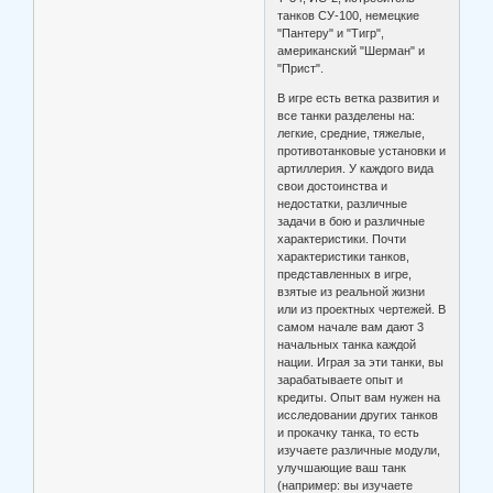
танков СУ-100, немецкие
"Пантеру" и "Тигр",
американский "Шерман" и
"Прист".
В игре есть ветка развития и
все танки разделены на:
легкие, средние, тяжелые,
противотанковые установки и
артиллерия. У каждого вида
свои достоинства и
недостатки, различные
задачи в бою и различные
характеристики. Почти
характеристики танков,
представленных в игре,
взятые из реальной жизни
или из проектных чертежей. В
самом начале вам дают 3
начальных танка каждой
нации. Играя за эти танки, вы
зарабатываете опыт и
кредиты. Опыт вам нужен на
исследовании других танков
и прокачку танка, то есть
изучаете различные модули,
улучшающие ваш танк
(например: вы изучаете