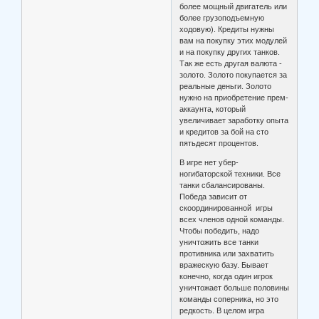
более мощный двигатель или
более грузоподъемную
ходовую). Кредиты нужны
вам на покупку этих модулей
и на покупку других танков.
Так же есть другая валюта -
золото. Золото покупается за
реальные деньги. Золото
нужно на приобретение прем-
аккаунта, который
увеличивает заработку опыта
и кредитов за бой на сто
пятьдесят процентов.
В игре нет убер-
ногибаторской техники. Все
танки сбалансированы.
Победа зависит от
скоординированной игры
всех членов одной команды.
Чтобы победить, надо
уничтожить все танки
противника или захватить
вражескую базу. Бывает
конечно, когда один игрок
уничтожает больше половины
команды соперника, но это
редкость. В целом игра