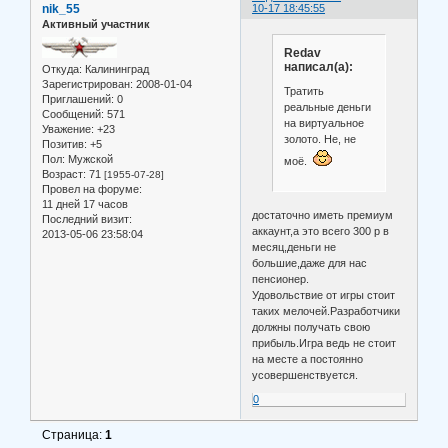
nik_55
10-17 18:45:55
Активный участник
Redav
написал(а):
Откуда:
Калининград
Зарегистрирован
: 2008-01-04
Тратить
Приглашений:
0
реальные деньги
Сообщений:
571
на виртуальное
Уважение:
+23
золото. Не, не
Позитив:
+5
Пол:
Мужской
моё.
Возраст:
71
[1955-07-28]
Провел на форуме:
11 дней 17 часов
достаточно иметь премиум
Последний визит:
аккаунт,а это всего 300 р в
2013-05-06 23:58:04
месяц,деньги не
большие,даже для нас
пенсионер.
Удовольствие от игры стоит
таких мелочей.Разработчики
должны получать свою
прибыль.Игра ведь не стоит
на месте а постоянно
усовершенствуется.
0
Страница:
1