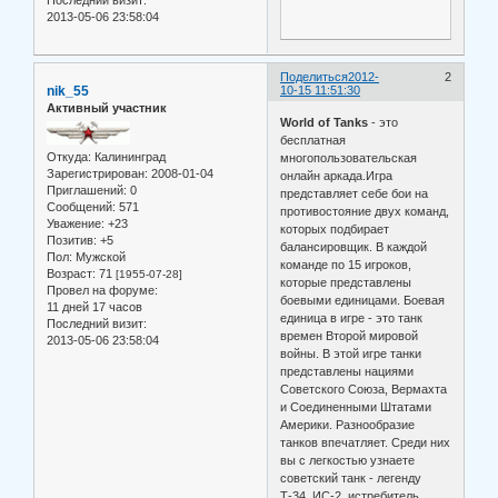
2013-05-06 23:58:04
Поделиться
2012-
2
nik_55
10-15 11:51:30
Активный участник
World of Tanks
- это
бесплатная
Откуда:
Калининград
многопользовательская
Зарегистрирован
: 2008-01-04
онлайн аркада.Игра
Приглашений:
0
представляет себе бои на
Сообщений:
571
противостояние двух команд,
Уважение:
+23
которых подбирает
Позитив:
+5
балансировщик. В каждой
Пол:
Мужской
команде по 15 игроков,
Возраст:
71
[1955-07-28]
которые представлены
Провел на форуме:
боевыми единицами. Боевая
11 дней 17 часов
единица в игре - это танк
Последний визит:
времен Второй мировой
2013-05-06 23:58:04
войны. В этой игре танки
представлены нациями
Советского Союза, Вермахта
и Соединенными Штатами
Америки. Разнообразие
танков впечатляет. Среди них
вы с легкостью узнаете
советский танк - легенду
Т-34, ИС-2, истребитель