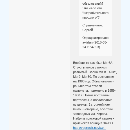
обвалований?
Это из-за его
"истребительного
прошлого"?
С уважением.
Сергей
Отредактировано
aviafan (2018-03-
24 19:47:53)
Вообще-то там был Ми-6А.
Стоял в конце стоянки,
разбитый. Звено Ми-8 - 4 шт.,
Ми-9, Ми-30. По состоянию
на 1986 год. Обвалования -
раньше там стояли
самолеты. примерно в 1959-
1960 г. Потом поставили
вертолеты, а обвалования
остались. Зато змей иам
было - немеряно, всё-таки
заповедник им. Кирова.
Набри в поисковой строке -
армейская авиация ЗакВО..
http://voprosik.net/kak-