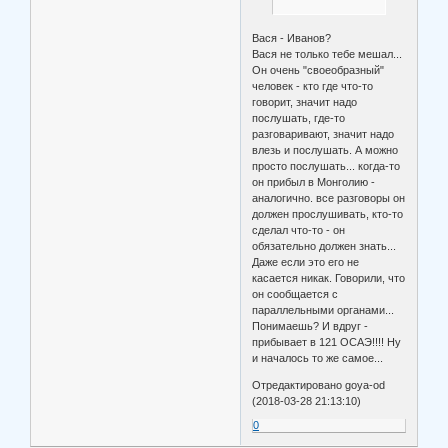
Вася - Иванов?
Вася не только тебе мешал...
Он очень "своеобразный"
человек - кто где что-то
говорит, значит надо
послушать, где-то
разговаривают, значит надо
влезь и послушать. А можно
просто послушать... когда-то
он прибыл в Монголию -
аналогично. все разговоры он
должен прослушивать, кто-то
сделал что-то - он
обязательно должен знать...
Даже если это его не
касается никак. Говорили, что
он сообщается с
параллельными органами...
Понимаешь? И вдруг -
прибывает в 121 ОСАЭ!!!! Ну
и началось то же самое...
Отредактировано goya-od
(2018-03-28 21:13:10)
0