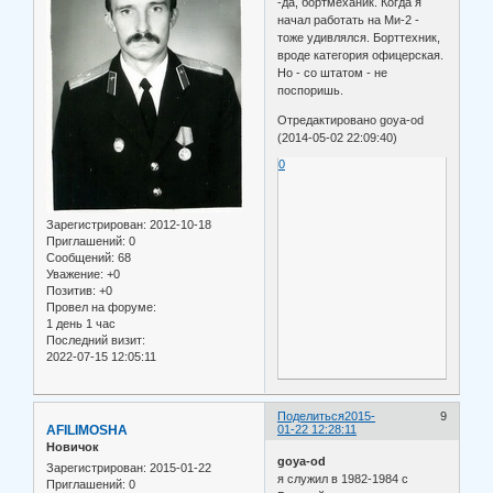
-да, бортмеханик. Когда я
начал работать на Ми-2 -
тоже удивлялся. Борттехник,
вроде категория офицерская.
Но - со штатом - не
поспоришь.
Отредактировано goya-od
(2014-05-02 22:09:40)
0
Зарегистрирован
: 2012-10-18
Приглашений:
0
Сообщений:
68
Уважение:
+0
Позитив:
+0
Провел на форуме:
1 день 1 час
Последний визит:
2022-07-15 12:05:11
Поделиться
2015-
9
AFILIMOSHA
01-22 12:28:11
Новичок
goya-od
Зарегистрирован
: 2015-01-22
я служил в 1982-1984 с
Приглашений:
0