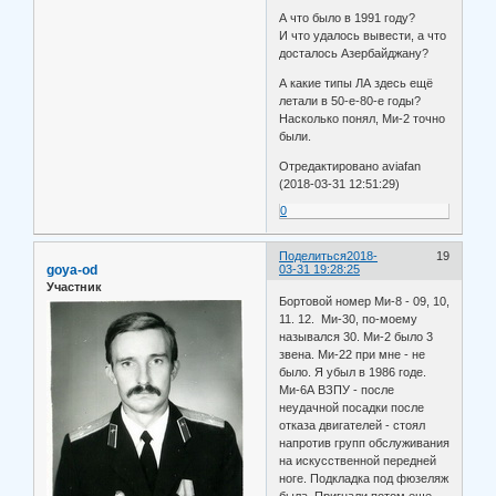
А что было в 1991 году?
И что удалось вывести, а что
досталось Азербайджану?
А какие типы ЛА здесь ещё
летали в 50-е-80-е годы?
Насколько понял, Ми-2 точно
были.
Отредактировано aviafan
(2018-03-31 12:51:29)
0
Поделиться
2018-
19
goya-od
03-31 19:28:25
Участник
Бортовой номер Ми-8 - 09, 10,
11. 12. Ми-30, по-моему
назывался 30. Ми-2 было 3
звена. Ми-22 при мне - не
было. Я убыл в 1986 годе.
Ми-6А ВЗПУ - после
неудачной посадки после
отказа двигателей - стоял
напротив групп обслуживания
на искусственной передней
ноге. Подкладка под фюзеляж