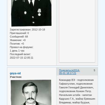
Зарегистрирован
: 2012-10-18
Приглашений:
0
Сообщений:
68
Уважение:
+0
Позитив:
+0
Провел на форуме:
1 день 1 час
Последний визит:
2022-07-15 12:05:11
Поделиться
2014-
5
goya-od
05-01 18:17:21
Участник
Командир ВЭ - подполковник
Гафиатуллин, подполковник
Гамоля Геннадий Данилович,
подполковник Конкин Петр.
Начальник штаба - капитан
Кадушко Г.А., майор Ермишин
Владимир, майор Будзык,