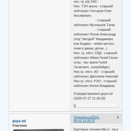
нач. гр. р/р ЗАС -
Нач. ТЭЧ звена - старший
лейтенант Гончаров Олег
Иосифович,
- старший
лейтенант Муллашев Тагир
- старший
лейтенант Попов Александр
(под "звездой" Кюрдамира
или Агдама - любил метать
ножи в двери, доски...)
Нач. гр. обсл. СВД - старший
лейтенант Абиев Галиб Гасан-
оглы - мы звали Галиб
Гасанович, (азербайдж.)
Нач.гр. обсл. АО - старший
лейтенант Дмитриев Николай
Нач.гр. обсл. РЭО - старший
лейтенант Белов Владимир
Отредактировано goya-od
(2020-07-27 21:28:42)
0
Поделиться
2014-
6
goya-od
05-02 16:25:37
Участник
Бортовые техники Ми-2 - пр-к