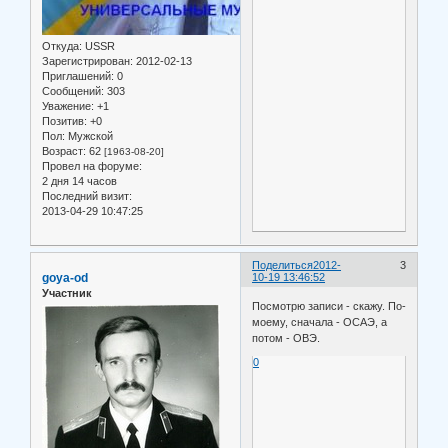
Откуда:
USSR
Зарегистрирован
: 2012-02-13
Приглашений:
0
Сообщений:
303
Уважение:
+1
Позитив:
+0
Пол:
Мужской
Возраст:
62
[1963-08-20]
Провел на форуме:
2 дня 14 часов
Последний визит:
2013-04-29 10:47:25
Поделиться
2012-
3
goya-od
10-19 13:46:52
Участник
Посмотрю записи - скажу. По-
моему, сначала - ОСАЭ, а
потом - ОВЭ.
0