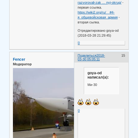
razvorovali-zak … nyj-okrug/
-
первая ссылка.
https://wiki2.org/ru/__#4-
я_общевойсковая_армия
-
вторая сылка.
Отредактировано goya-od
(2018-03-28 21:29:45)
0
Поделиться
2018-
15
Fencer
03-30 05:05:11
Модератор
goya-od
написал(а):
Ми-30
0