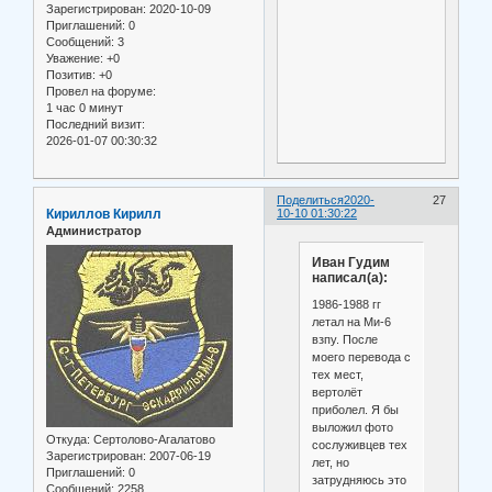
Зарегистрирован
: 2020-10-09
Приглашений:
0
Сообщений:
3
Уважение:
+0
Позитив:
+0
Провел на форуме:
1 час 0 минут
Последний визит:
2026-01-07 00:30:32
Поделиться
2020-
27
Кириллов Кирилл
10-10 01:30:22
Администратор
Иван Гудим
написал(а):
1986-1988 гг
летал на Ми-6
взпу. После
моего перевода с
тех мест,
вертолёт
приболел. Я бы
выложил фото
Откуда:
Сертолово-Агалатово
сослуживцев тех
Зарегистрирован
: 2007-06-19
лет, но
Приглашений:
0
затрудняюсь это
Сообщений:
2258