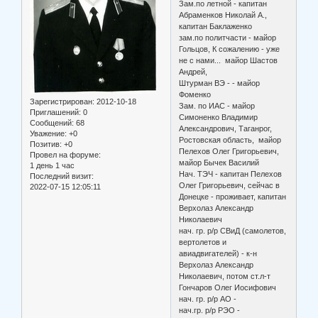
Зам.по летной - капитан
Абраменков Николай А.,
капитан Баклаженко
зам.по политчасти - майор
Гольцов, К сожалению - уже
не с нами... майор Шастов
Андрей,
Штурман ВЭ - - майор
Фоменко
Зарегистрирован
: 2012-10-18
Зам. по ИАС - майор
Приглашений:
0
Симоненко Владимир
Сообщений:
68
Александрович, Таганрог,
Уважение:
+0
Ростовская область, майор
Позитив:
+0
Пелехов Олег Григорьевич,
Провел на форуме:
майор Бычек Василий
1 день 1 час
Нач. ТЭЧ - капитан Пелехов
Последний визит:
Олег Григорьевич, сейчас в
2022-07-15 12:05:11
Донецке - проживает, капитан
Верхолаз Александр
Николаевич
нач. гр. р/р СВиД (самолетов,
вертолетов и
авиадвигателей) - к-н
Верхолаз Александр
Николаевич, потом ст.л-т
Гончаров Олег Иосифович
нач. гр. р/р АО -
нач.гр. р/р РЭО -