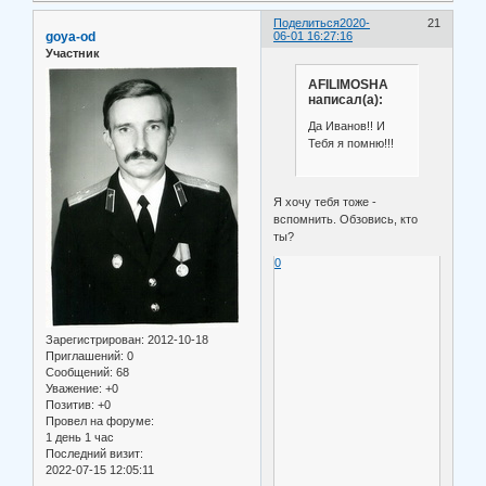
Поделиться
2020-
21
goya-od
06-01 16:27:16
Участник
AFILIMOSHA
написал(а):
Да Иванов!! И
Тебя я помню!!!
Я хочу тебя тоже -
вспомнить. Обзовись, кто
ты?
0
Зарегистрирован
: 2012-10-18
Приглашений:
0
Сообщений:
68
Уважение:
+0
Позитив:
+0
Провел на форуме:
1 день 1 час
Последний визит:
2022-07-15 12:05:11