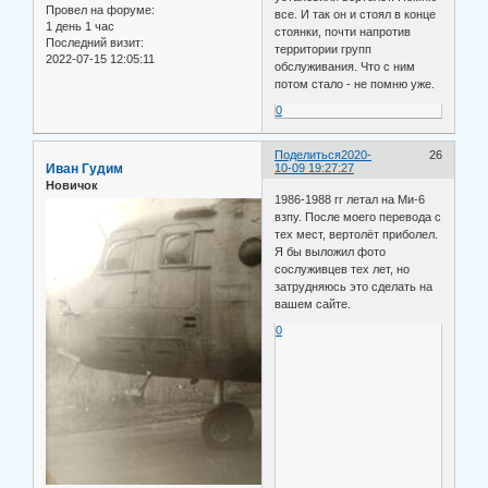
Провел на форуме:
все. И так он и стоял в конце
1 день 1 час
стоянки, почти напротив
Последний визит:
территории групп
2022-07-15 12:05:11
обслуживания. Что с ним
потом стало - не помню уже.
0
Поделиться
2020-
26
Иван Гудим
10-09 19:27:27
Новичок
1986-1988 гг летал на Ми-6
взпу. После моего перевода с
тех мест, вертолёт приболел.
Я бы выложил фото
сослуживцев тех лет, но
затрудняюсь это сделать на
вашем сайте.
0