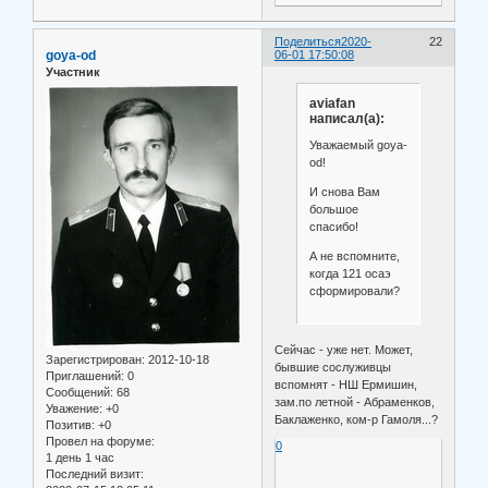
Поделиться
2020-
22
goya-od
06-01 17:50:08
Участник
aviafan
написал(а):
Уважаемый goya-
od!
И снова Вам
большое
спасибо!
А не вспомните,
когда 121 осаэ
сформировали?
Сейчас - уже нет. Может,
Зарегистрирован
: 2012-10-18
бывшие сослуживцы
Приглашений:
0
вспомнят - НШ Ермишин,
Сообщений:
68
зам.по летной - Абраменков,
Уважение:
+0
Баклаженко, ком-р Гамоля...?
Позитив:
+0
Провел на форуме:
0
1 день 1 час
Последний визит: