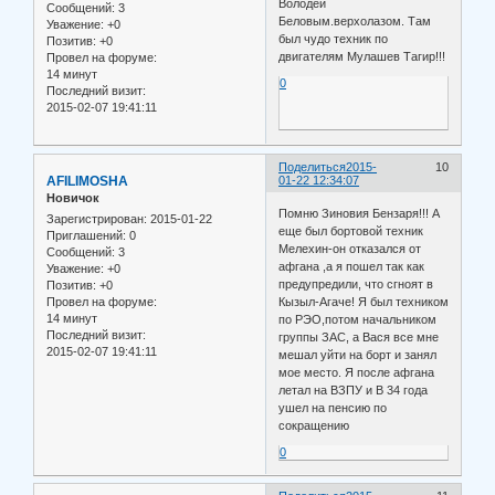
Володей
Сообщений:
3
Беловым.верхолазом. Там
Уважение:
+0
был чудо техник по
Позитив:
+0
двигателям Мулашев Тагир!!!
Провел на форуме:
14 минут
0
Последний визит:
2015-02-07 19:41:11
Поделиться
2015-
10
AFILIMOSHA
01-22 12:34:07
Новичок
Помню Зиновия Бензаря!!! А
Зарегистрирован
: 2015-01-22
еще был бортовой техник
Приглашений:
0
Мелехин-он отказался от
Сообщений:
3
афгана ,а я пошел так как
Уважение:
+0
предупредили, что сгноят в
Позитив:
+0
Кызыл-Агаче! Я был техником
Провел на форуме:
14 минут
по РЭО,потом начальником
Последний визит:
группы ЗАС, а Вася все мне
2015-02-07 19:41:11
мешал уйти на борт и занял
мое место. Я после афгана
летал на ВЗПУ и В 34 года
ушел на пенсию по
сокращению
0