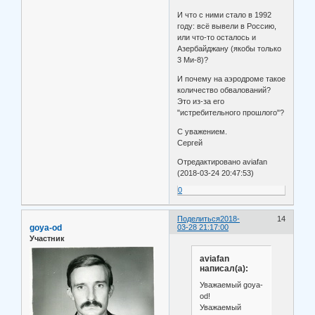
И что с ними стало в 1992
году: всё вывели в Россию,
или что-то осталось и
Азербайджану (якобы только
3 Ми-8)?
И почему на аэродроме такое
количество обвалований?
Это из-за его
"истребительного прошлого"?
С уважением.
Сергей
Отредактировано aviafan
(2018-03-24 20:47:53)
0
Поделиться
2018-
14
goya-od
03-28 21:17:00
Участник
aviafan
написал(а):
Уважаемый goya-
od!
Уважаемый