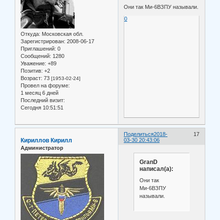
Они так Ми-6ВЗПУ называли.
0
Откуда:
Московская обл.
Зарегистрирован
: 2008-06-17
Приглашений:
0
Сообщений:
1280
Уважение:
+89
Позитив:
+2
Возраст:
73
[1953-02-24]
Провел на форуме:
1 месяц 6 дней
Последний визит:
Сегодня 10:51:51
Поделиться
2018-
17
Кириллов Кирилл
03-30 20:43:06
Администратор
GranD
написал(а):
Они так
Ми-6ВЗПУ
называли.