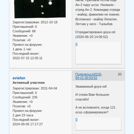
была. Пригнали потом еще
Ан-2 пару штук. Назвали -
отряд Ан-2. Командир отряда
- майор, фамилию не помню.
Вспомнил - майор Лопатин.
Зарегистрирован
: 2012-10-18
Летчик у него - Талыбов.
Приглашений:
0
Сообщений:
68
Отредактировано goya-od
Уважение:
+0
(2020-06-20 14:06:52)
Позитив:
+0
0
Провел на форуме:
1 день 1 час
Последний визит:
2022-07-15 12:05:11
Поделиться
2018-
20
aviafan
04-01 00:03:52
Активный участник
Уважаемый goya-od!
Зарегистрирован
: 2011-04-04
Приглашений:
0
И снова Вам большое
Сообщений:
235
спасибо!
Уважение:
+0
Позитив:
+0
А не вспомните, когда 121
Провел на форуме:
осаэ сформировали?
2 дня 23 часа
0
Последний визит:
2024-09-05 17:17:27