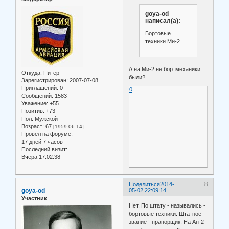
goya-od
написал(а):
Бортовые
техники Ми-2
А на Ми-2 не бортмеханики
Откуда:
Питер
были?
Зарегистрирован
: 2007-07-08
Приглашений:
0
0
Сообщений:
1583
Уважение:
+55
Позитив:
+73
Пол:
Мужской
Возраст:
67
[1959-06-14]
Провел на форуме:
17 дней 7 часов
Последний визит:
Вчера 17:02:38
Поделиться
2014-
8
goya-od
05-02 22:09:14
Участник
Нет. По штату - назывались -
бортовые техники. Штатное
звание - прапорщик. На Ан-2