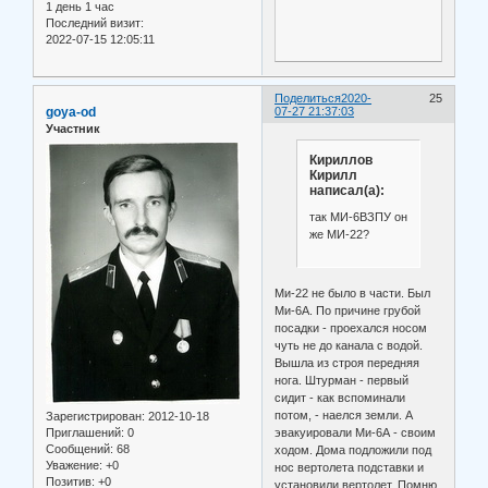
1 день 1 час
Последний визит:
2022-07-15 12:05:11
Поделиться
2020-
25
goya-od
07-27 21:37:03
Участник
Кириллов
Кирилл
написал(а):
так МИ-6ВЗПУ он
же МИ-22?
Ми-22 не было в части. Был
Ми-6А. По причине грубой
посадки - проехался носом
чуть не до канала с водой.
Вышла из строя передняя
нога. Штурман - первый
сидит - как вспоминали
потом, - наелся земли. А
Зарегистрирован
: 2012-10-18
Приглашений:
0
эвакуировали Ми-6А - своим
Сообщений:
68
ходом. Дома подложили под
Уважение:
+0
нос вертолета подставки и
Позитив:
+0
установили вертолет. Помню