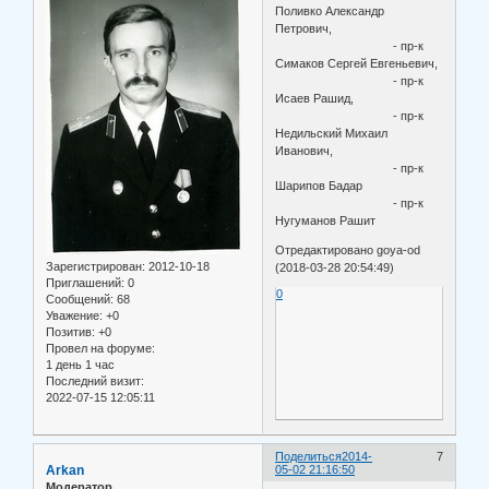
Поливко Александр
Петрович,
- пр-к
Симаков Сергей Евгеньевич,
- пр-к
Исаев Рашид,
- пр-к
Недильский Михаил
Иванович,
- пр-к
Шарипов Бадар
- пр-к
Нугуманов Рашит
Отредактировано goya-od
Зарегистрирован
: 2012-10-18
(2018-03-28 20:54:49)
Приглашений:
0
0
Сообщений:
68
Уважение:
+0
Позитив:
+0
Провел на форуме:
1 день 1 час
Последний визит:
2022-07-15 12:05:11
Поделиться
2014-
7
Arkan
05-02 21:16:50
Модератор