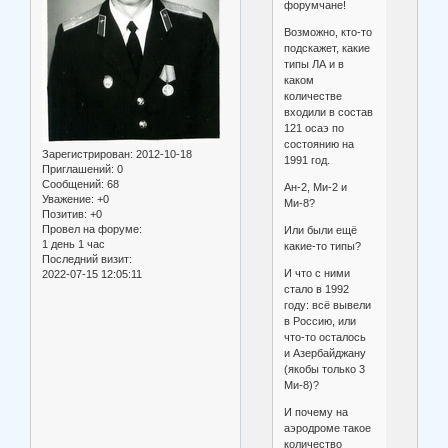
форумчане!
Возможно, кто-то
подскажет, какие
типы ЛА и в
каком
количестве
входили в состав
121 осаэ по
состоянию на
Зарегистрирован
: 2012-10-18
1991 год.
Приглашений:
0
Сообщений:
68
Ан-2, Ми-2 и
Уважение:
+0
Ми-8?
Позитив:
+0
Провел на форуме:
Или были ещё
1 день 1 час
какие-то типы?
Последний визит:
И что с ними
2022-07-15 12:05:11
стало в 1992
году: всё вывели
в Россию, или
что-то осталось
и Азербайджану
(якобы только 3
Ми-8)?
И почему на
аэродроме такое
количество