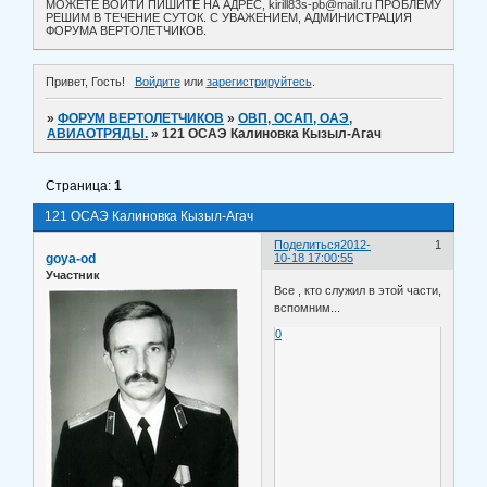
МОЖЕТЕ ВОЙТИ ПИШИТЕ НА АДРЕС, kirill83s-pb@mail.ru ПРОБЛЕМУ
РЕШИМ В ТЕЧЕНИЕ СУТОК. С УВАЖЕНИЕМ, АДМИНИСТРАЦИЯ
ФОРУМА ВЕРТОЛЕТЧИКОВ.
Привет, Гость!
Войдите
или
зарегистрируйтесь
.
»
ФОРУМ ВЕРТОЛЕТЧИКОВ
»
ОВП, ОСАП, ОАЭ,
АВИАОТРЯДЫ.
»
121 ОСАЭ Калиновка Кызыл-Агач
Страница:
1
121 ОСАЭ Калиновка Кызыл-Агач
Поделиться
2012-
1
goya-od
10-18 17:00:55
Участник
Все , кто служил в этой части,
вспомним...
0