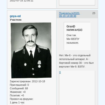
2022-07-15 12:05:11
Поделиться
2020-
23
goya-od
06-20 14:08:48
Участник
GranD
написал(а):
Они так
Ми-6ВЗПУ
называли.
Нет. Ми-6 - это отдельный
летательный аппарат. А -
бортовой номер 30 - это был
вертолет Ми-9. ВЗПУ.
0
Зарегистрирован
: 2012-10-18
Приглашений:
0
Сообщений:
68
Уважение:
+0
Позитив:
+0
Провел на форуме:
1 день 1 час