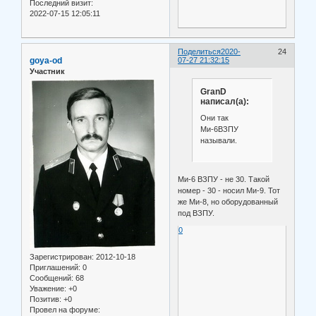
Последний визит:
2022-07-15 12:05:11
Поделиться
2020-
24
goya-od
07-27 21:32:15
Участник
GranD
написал(а):
Они так
Ми-6ВЗПУ
называли.
Ми-6 ВЗПУ - не 30. Такой
номер - 30 - носил Ми-9. Тот
же Ми-8, но оборудованный
под ВЗПУ.
0
Зарегистрирован
: 2012-10-18
Приглашений:
0
Сообщений:
68
Уважение:
+0
Позитив:
+0
Провел на форуме: