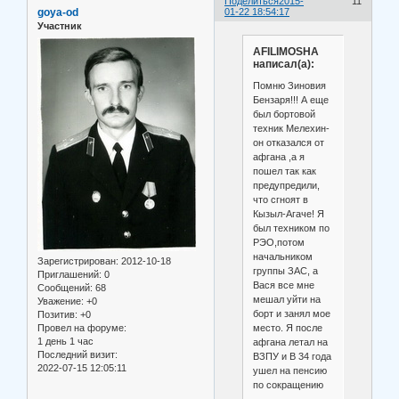
Поделиться
2015-
11
goya-od
01-22 18:54:17
Участник
AFILIMOSHA
написал(а):
Помню Зиновия
Бензаря!!! А еще
был бортовой
техник Мелехин-
он отказался от
афгана ,а я
пошел так как
предупредили,
что сгноят в
Кызыл-Агаче! Я
был техником по
РЭО,потом
начальником
Зарегистрирован
: 2012-10-18
группы ЗАС, а
Приглашений:
0
Вася все мне
Сообщений:
68
мешал уйти на
Уважение:
+0
борт и занял мое
Позитив:
+0
место. Я после
Провел на форуме:
1 день 1 час
афгана летал на
Последний визит:
ВЗПУ и В 34 года
2022-07-15 12:05:11
ушел на пенсию
по сокращению