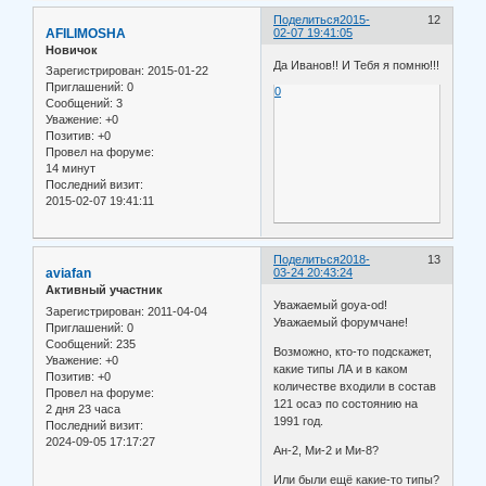
Поделиться
2015-
12
AFILIMOSHA
02-07 19:41:05
Новичок
Да Иванов!! И Тебя я помню!!!
Зарегистрирован
: 2015-01-22
Приглашений:
0
0
Сообщений:
3
Уважение:
+0
Позитив:
+0
Провел на форуме:
14 минут
Последний визит:
2015-02-07 19:41:11
Поделиться
2018-
13
aviafan
03-24 20:43:24
Активный участник
Уважаемый goya-od!
Зарегистрирован
: 2011-04-04
Уважаемый форумчане!
Приглашений:
0
Сообщений:
235
Возможно, кто-то подскажет,
Уважение:
+0
какие типы ЛА и в каком
Позитив:
+0
количестве входили в состав
Провел на форуме:
121 осаэ по состоянию на
2 дня 23 часа
1991 год.
Последний визит:
2024-09-05 17:17:27
Ан-2, Ми-2 и Ми-8?
Или были ещё какие-то типы?