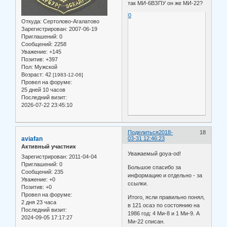
так МИ-6ВЗПУ он же МИ-22?
0
Откуда:
Сертолово-Агалатово
Зарегистрирован
: 2007-06-19
Приглашений:
0
Сообщений:
2258
Уважение:
+145
Позитив:
+397
Пол:
Мужской
Возраст:
42
[1983-12-06]
Провел на форуме:
25 дней 10 часов
Последний визит:
2026-07-22 23:45:10
Поделиться
2018-
18
aviafan
03-31 12:46:23
Активный участник
Уважаемый goya-od!
Зарегистрирован
: 2011-04-04
Приглашений:
0
Большое спасибо за
Сообщений:
235
информацию и отдельно - за
Уважение:
+0
ссылки.
Позитив:
+0
Провел на форуме:
Итого, ясли правильно понял,
2 дня 23 часа
в 121 осаэ по состоянию на
Последний визит:
1986 год: 4 Ми-8 и 1 Ми-9. А
2024-09-05 17:17:27
Ми-22 списан.