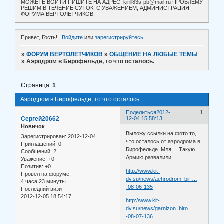
МОЖЕТЕ ВОЙТИ ПИШИТЕ НА АДРЕС, kirill83s-pb@mail.ru ПРОБЛЕМУ
РЕШИМ В ТЕЧЕНИЕ СУТОК. С УВАЖЕНИЕМ, АДМИНИСТРАЦИЯ
ФОРУМА ВЕРТОЛЕТЧИКОВ.
Привет, Гость!
Войдите
или
зарегистрируйтесь
.
»
ФОРУМ ВЕРТОЛЕТЧИКОВ
»
ОБЩЕНИЕ НА ЛЮБЫЕ ТЕМЫ
»
Аэродром в Бирофельде, то что осталось.
Страница:
1
Аэродром в Бирофельде, то что осталось.
Поделиться
2012-
1
Сергей20662
12-04 15:58:13
Новичок
Выложу ссылки на фото то,
Зарегистрирован
: 2012-12-04
что осталось от аэродрома в
Приглашений:
0
Бирофельде. Мля.... Такую
Сообщений:
2
Армию развалили....
Уважение:
+0
Позитив:
+0
http://www.kit-
Провел на форуме:
dv.su/news/aehrodrom_bir …
4 часа 23 минуты
-08-06-135
Последний визит:
2012-12-05 18:54:17
http://www.kit-
dv.su/news/garnizon_biro …
-08-07-136