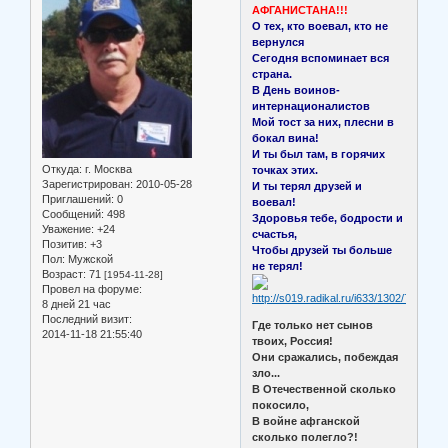
АФГАНИСТАНА!!!
О тех, кто воевал, кто не
вернулся
Сегодня вспоминает вся
страна.
В День воинов-
интернационалистов
Мой тост за них, плесни в
бокал вина!
И ты был там, в горячих
Откуда:
г. Москва
точках этих.
Зарегистрирован
: 2010-05-28
И ты терял друзей и
Приглашений:
0
воевал!
Сообщений:
498
Здоровья тебе, бодрости и
Уважение:
+24
счастья,
Позитив:
+3
Чтобы друзей ты больше
Пол:
Мужской
не терял!
Возраст:
71
[1954-11-28]
Провел на форуме:
8 дней 21 час
Последний визит:
Где только нет сынов
2014-11-18 21:55:40
твоих, Россия!
Они сражались, побеждая
зло...
В Отечественной сколько
покосило,
В войне афганской
сколько полегло?!