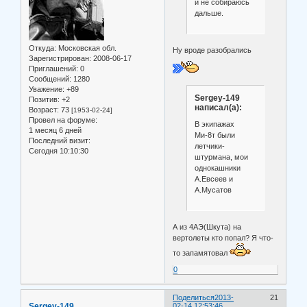
и не собираюсь
дальше.
Откуда:
Московская обл.
Ну вроде разобрались
Зарегистрирован
: 2008-06-17
Приглашений:
0
Сообщений:
1280
Уважение:
+89
Sergey-149
Позитив:
+2
написал(а):
Возраст:
73
[1953-02-24]
Провел на форуме:
В экипажах
1 месяц 6 дней
Ми-8т были
Последний визит:
летчики-
Сегодня 10:10:30
штурмана, мои
однокашники
А.Евсеев и
А.Мусатов
А из 4АЭ(Шкута) на
вертолеты кто попал? Я что-
то запамятовал
0
Поделиться
2013-
21
Sergey-149
02-14 12:53:46