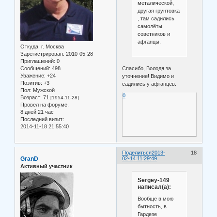
металической,
другая грунтовка
, там садились
самолёты
советников и
афганцы.
Откуда:
г. Москва
Зарегистрирован
: 2010-05-28
Приглашений:
0
Спасибо, Володя за
Сообщений:
498
Уважение:
+24
уточнение! Видимо и
Позитив:
+3
садились у афганцев.
Пол:
Мужской
0
Возраст:
71
[1954-11-28]
Провел на форуме:
8 дней 21 час
Последний визит:
2014-11-18 21:55:40
Поделиться
2013-
18
GranD
02-14 11:29:49
Активный участник
Sergey-149
написал(а):
Вообще в мою
бытность, в
Гардезе