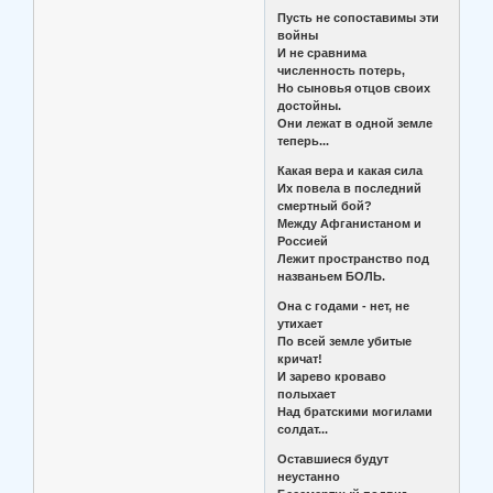
Пусть не сопоставимы эти
войны
И не сравнима
численность потерь,
Но сыновья отцов своих
достойны.
Они лежат в одной земле
теперь...
Какая вера и какая сила
Их повела в последний
смертный бой?
Между Афганистаном и
Россией
Лежит пространство под
названьем БОЛЬ.
Она с годами - нет, не
утихает
По всей земле убитые
кричат!
И зарево кроваво
полыхает
Над братскими могилами
солдат...
Оставшиеся будут
неустанно