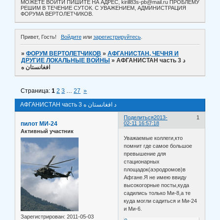
МОЖЕТЕ ВОЙТИ ПИШИТЕ НА АДРЕС, kirill83s-pb@mail.ru ПРОБЛЕМУ
РЕШИМ В ТЕЧЕНИЕ СУТОК. С УВАЖЕНИЕМ, АДМИНИСТРАЦИЯ
ФОРУМА ВЕРТОЛЕТЧИКОВ.
Привет, Гость!
Войдите
или
зарегистрируйтесь
.
»
ФОРУМ ВЕРТОЛЕТЧИКОВ
»
АФГАНИСТАН, ЧЕЧНЯ И
ДРУГИЕ ЛОКАЛЬНЫЕ ВОЙНЫ
»
АФГАНИСТАН часть 3 د
افغانستان ه
Страница:
1
2
3
…
27
»
АФГАНИСТАН часть 3 د افغانستان ه
Поделиться
2013-
1
пилот МИ-24
02-11 16:57:18
Активный участник
Уважаемые коллеги,кто
помнит где самое большое
превышение для
стационарных
площадок(аэродромов)в
Афгане.Я не имею ввиду
высокогорные посты,куда
садились только Ми-8,а те
куда могли садиться и Ми-24
и Ми-6.
Зарегистрирован
: 2011-05-03