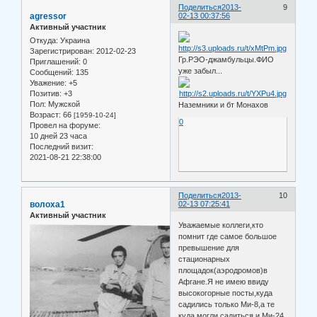
Поделиться
2013-
9
agressor
02-13 00:37:56
Активный участник
Откуда:
Украина
Зарегистрирован
: 2012-02-23
Гр.РЭО-джамбульцы.ФИО
Приглашений:
0
уже забыл...
Сообщений:
135
Уважение:
+5
Позитив:
+3
Пол:
Мужской
Наземники и бт Монахов
Возраст:
66
[1959-10-24]
0
Провел на форуме:
10 дней 23 часа
Последний визит:
2021-08-21 22:38:00
Поделиться
2013-
10
волоха1
02-13 07:25:41
Активный участник
Уважаемые коллеги,кто
помнит где самое большое
превышение для
стационарных
площадок(аэродромов)в
Афгане.Я не имею ввиду
высокогорные посты,куда
садились только Ми-8,а те
куда могли садиться и Ми-24