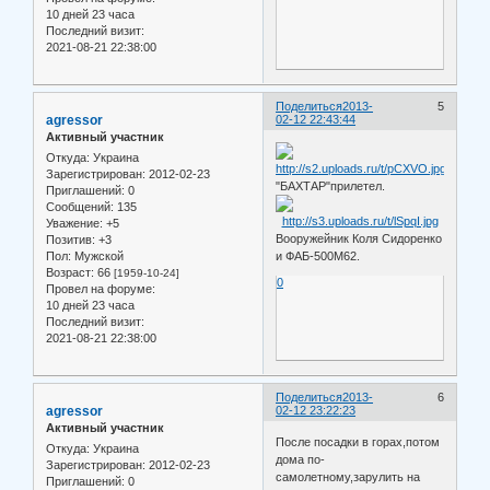
10 дней 23 часа
Последний визит:
2021-08-21 22:38:00
Поделиться
2013-
5
agressor
02-12 22:43:44
Активный участник
Откуда:
Украина
Зарегистрирован
: 2012-02-23
"БАХТАР"прилетел.
Приглашений:
0
Сообщений:
135
Уважение:
+5
Вооружейник Коля Сидоренко
Позитив:
+3
Пол:
Мужской
и ФАБ-500М62.
Возраст:
66
[1959-10-24]
0
Провел на форуме:
10 дней 23 часа
Последний визит:
2021-08-21 22:38:00
Поделиться
2013-
6
agressor
02-12 23:22:23
Активный участник
После посадки в горах,потом
Откуда:
Украина
дома по-
Зарегистрирован
: 2012-02-23
самолетному,зарулить на
Приглашений:
0