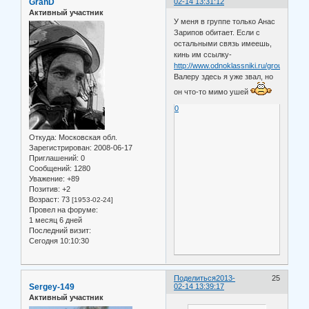
GranD
02-14 13:31:12
Активный участник
У меня в группе только Анас
Зарипов обитает. Если с
остальными связь имеешь,
кинь им ссылку-
http://www.odnoklassniki.ru/group50osa
Валеру здесь я уже звал, но
он что-то мимо ушей
0
Откуда:
Московская обл.
Зарегистрирован
: 2008-06-17
Приглашений:
0
Сообщений:
1280
Уважение:
+89
Позитив:
+2
Возраст:
73
[1953-02-24]
Провел на форуме:
1 месяц 6 дней
Последний визит:
Сегодня 10:10:30
Поделиться
2013-
25
Sergey-149
02-14 13:39:17
Активный участник