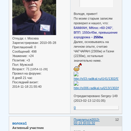
Володя, привет!
По моим старым записям
проверил и нашел, что:
БАМИАН, МКпос.=60-240°,
ВПП: 1550х45м, превышение
аэродрома –
2550м
.
Откуда:
г. Москва
Далее, основываясь на
Зарегистрирован
: 2010-05-28
личном опыте, считаю
Приглашений:
0
ЧАГЧАРАН (2300м) и Газни
Сообщений:
498
Уважение:
+24
(2230м), остальные
Позитив:
+3
значительно ниже.
Пол:
Мужской
Возраст:
71
[1954-11-28]
Провел на форуме:
8 дней 21 час
Последний визит:
2014-11-18 21:55:40
Отредактировано Sergey-149
(2013-02-13 12:01:05)
0
Поделиться
2013-
12
волоха1
02-13 20:01:32
Активный участник