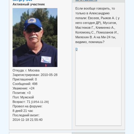
Активный участник
Если вообще говорить, то
только в Александрию
попали: Евсеев, Рыжов А. ( у
него сегодня ДР), Мусатов,
Мастюков Г., Клименко А.,
Коломоец С., Помазанов И.,
Милехин В. А на Ми-24 ты,
видимо, помнишь?
0
Откуда:
г. Москва
Зарегистрирован
: 2010-05-28
Приглашений:
0
Сообщений:
498
Уважение:
+24
Позитив:
+3
Пол:
Мужской
Возраст:
71
[1954-11-28]
Провел на форуме:
8 дней 21 час
Последний визит:
2014-11-18 21:55:40