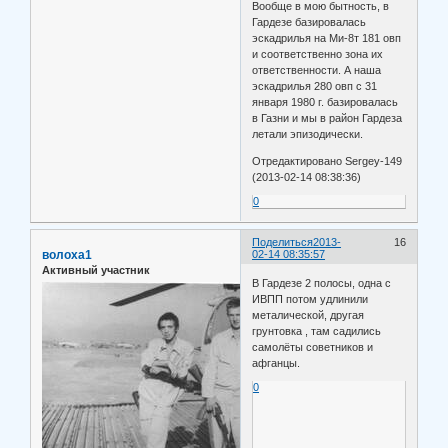
Вообще в мою бытность, в
Гардезе базировалась
эскадрилья на Ми-8т 181 овп
и соответственно зона их
ответственности. А наша
эскадрилья 280 овп с 31
января 1980 г. базировалась
в Газни и мы в район Гардеза
летали эпизодически.
Отредактировано Sergey-149
(2013-02-14 08:38:36)
0
Поделиться
2013-
16
волоха1
02-14 08:35:57
Активный участник
В Гардезе 2 полосы, одна с
ИВПП потом удлинили
металической, другая
грунтовка , там садились
самолёты советников и
афганцы.
0