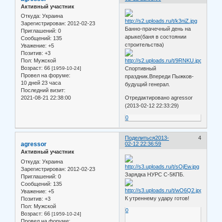
Активный участник
Откуда:
Украина
Зарегистрирован
: 2012-02-23
Банно-прачечный день на
Приглашений:
0
арыке(баня в состоянии
Сообщений:
135
строительства)
Уважение:
+5
Позитив:
+3
Пол:
Мужской
Возраст:
66
[1959-10-24]
Спортивный
Провел на форуме:
праздник.Впереди Пыжков-
10 дней 23 часа
будущий генерал.
Последний визит:
2021-08-21 22:38:00
Отредактировано agressor
(2013-02-12 22:33:29)
0
Поделиться
2013-
4
agressor
02-12 22:36:59
Активный участник
Откуда:
Украина
Зарегистрирован
: 2012-02-23
Зарядка НУРС С-5КПБ.
Приглашений:
0
Сообщений:
135
Уважение:
+5
К утреннему удару готов!
Позитив:
+3
Пол:
Мужской
0
Возраст:
66
[1959-10-24]
Провел на форуме: