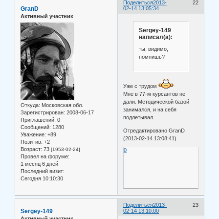
Поделиться
2013-
22
GranD
02-14 13:05:34
Активный участник
Sergey-149
написал(а):
ты, видимо,
помнишь?
Уже с трудом
Мне в 77-м курсантов не
дали. Методической базой
Откуда:
Московская обл.
занимался, и на себя
Зарегистрирован
: 2008-06-17
подлетывал.
Приглашений:
0
Сообщений:
1280
Отредактировано GranD
Уважение:
+89
(2013-02-14 13:08:41)
Позитив:
+2
Возраст:
73
[1953-02-24]
0
Провел на форуме:
1 месяц 6 дней
Последний визит:
Сегодня 10:10:30
Поделиться
2013-
23
Sergey-149
02-14 13:10:00
Активный участник