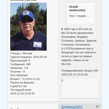
GranD
написал(а):
Уже с трудом ...
В 1980 году в 50 осап на
Ми-24 были однокашники:
Пономарев, Федорин,
Потемкин, Храмов, Зарипов,
Сатманов, Овчинников.
А с В.В.Бухариным еще в
Кандагаре посчастливилось
Откуда:
г. Москва
летать в паре на первые
Зарегистрирован
: 2010-05-28
задания, только он на
Приглашений:
0
Ми-24А.
Сообщений:
498
Уважение:
+24
Отредактировано Sergey-149
Позитив:
+3
(2013-02-14 13:10:34)
Пол:
Мужской
Возраст:
71
[1954-11-28]
0
Провел на форуме:
8 дней 21 час
Последний визит:
2014-11-18 21:55:40
Поделиться
2013-
24