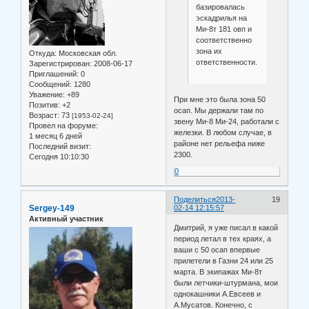
базировалась
эскадрилья на
Ми-8т 181 овп и
соответственно
зона их
Откуда:
Московская обл.
ответственности.
Зарегистрирован
: 2008-06-17
Приглашений:
0
Сообщений:
1280
Уважение:
+89
При мне это была зона 50
Позитив:
+2
осап. Мы держали там по
Возраст:
73
[1953-02-24]
звену Ми-8 Ми-24, работали с
Провел на форуме:
железки. В любом случае, в
1 месяц 6 дней
районе нет рельефа ниже
Последний визит:
2300.
Сегодня 10:10:30
0
Поделиться
2013-
19
Sergey-149
02-14 12:15:57
Активный участник
Дмитрий, я уже писал в какой
период летал в тех краях, а
ваши с 50 осап впервые
прилетели в Газни 24 или 25
марта. В экипажах Ми-8т
были летчики-штурмана, мои
однокашники А.Евсеев и
А.Мусатов. Конечно, с