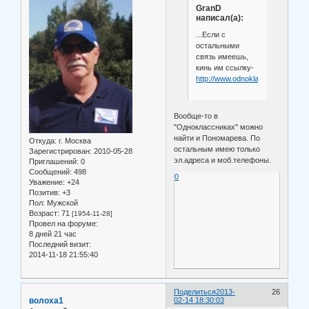
GranD
написал(а):
...Если с
остальными
связь имеешь,
кинь им ссылку-
http://www.odnoklassniki.ru/group
Вообще-то в
"Одноклассниках" можно
найти и Пономарева. По
Откуда:
г. Москва
остальным имею только
Зарегистрирован
: 2010-05-28
эл.адреса и моб.телефоны.
Приглашений:
0
Сообщений:
498
0
Уважение:
+24
Позитив:
+3
Пол:
Мужской
Возраст:
71
[1954-11-28]
Провел на форуме:
8 дней 21 час
Последний визит:
2014-11-18 21:55:40
Поделиться
2013-
26
волоха1
02-14 18:30:03