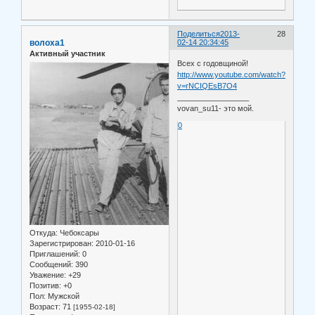
Поделиться
2013-
28
волоха1
02-14 20:34:45
Активный участник
Всех с годовщиной!
http://www.youtube.com/watch?
v=rNCIQEsB7O4
_________________
vovan_su11- это мой.
0
Откуда:
Чебоксары
Зарегистрирован
: 2010-01-16
Приглашений:
0
Сообщений:
390
Уважение:
+29
Позитив:
+0
Пол:
Мужской
Возраст:
71
[1955-02-18]