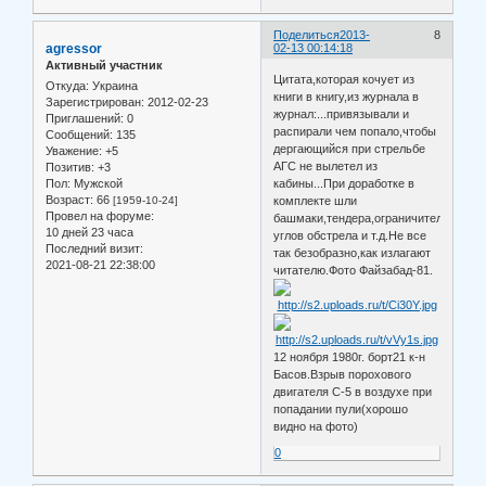
Поделиться
2013-
8
agressor
02-13 00:14:18
Активный участник
Цитата,которая кочует из
Откуда:
Украина
книги в книгу,из журнала в
Зарегистрирован
: 2012-02-23
журнал:...привязывали и
Приглашений:
0
распирали чем попало,чтобы
Сообщений:
135
дергающийся при стрельбе
Уважение:
+5
АГС не вылетел из
Позитив:
+3
Пол:
Мужской
кабины...При доработке в
Возраст:
66
[1959-10-24]
комплекте шли
Провел на форуме:
башмаки,тендера,ограничители
10 дней 23 часа
углов обстрела и т.д.Не все
Последний визит:
так безобразно,как излагают
2021-08-21 22:38:00
читателю.Фото Файзабад-81.
12 ноября 1980г. борт21 к-н
Басов.Взрыв порохового
двигателя С-5 в воздухе при
попадании пули(хорошо
видно на фото)
0