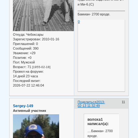
и Ми-6.(С)
______________________________
Бамиан- 2700 вроде.
0
Откуда:
Чебоксары
Зарегистрирован
: 2010-01-16
Приглашений:
0
Сообщений:
390
Уважение:
+29
Позитив:
+0
Пол:
Мужской
Возраст:
71
[1955-02-18]
Провел на форуме:
14 дней 23 часа
Последний визит:
2026-07-22 12:46:04
Поделиться
2013-
11
Sergey-149
02-13 11:32:49
Активный участник
волоха1
написал(а):
....Бамиан- 2700
вроде.