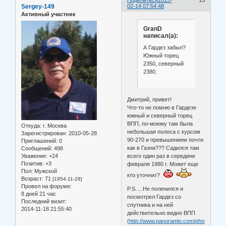
Поделиться
2013-
15
Sergey-149
02-14 07:54:48
Активный участник
GranD
написал(а):
А Гардез забыл?
Южный торец
2350, северный
2380.
Дмитрий, привет!
Что-то не помню в Гардезе
южный и северный торец
ВПП, по-моему там была
Откуда:
г. Москва
небольшая полоса с курсом
Зарегистрирован
: 2010-05-28
90-270 и превышением почти
Приглашений:
0
как в Газни??? Садился там
Сообщений:
498
Уважение:
+24
всего один раз в середине
Позитив:
+3
февраля 1980 г. Может еще
Пол:
Мужской
кто уточнит?
Возраст:
71
[1954-11-28]
Провел на форуме:
P.S. ...Не поленился и
8 дней 21 час
посмотрел Гардез со
Последний визит:
спутника и на ней
2014-11-18 21:55:40
действительно видно ВПП
(
http://www.panoramio.com/photo/1870