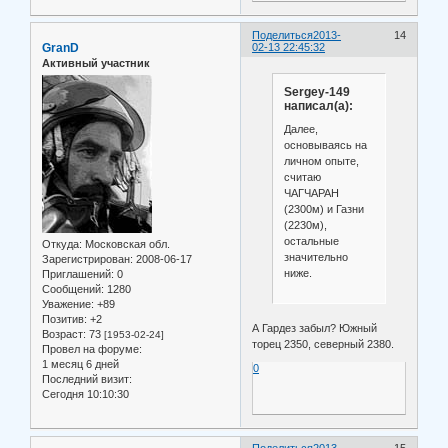
Поделиться
2013-
14
GranD
02-13 22:45:32
Активный участник
Sergey-149
написал(а):
Далее,
основываясь на
личном опыте,
считаю
ЧАГЧАРАН
(2300м) и Газни
(2230м),
остальные
Откуда:
Московская обл.
значительно
Зарегистрирован
: 2008-06-17
ниже.
Приглашений:
0
Сообщений:
1280
Уважение:
+89
Позитив:
+2
А Гардез забыл? Южный
Возраст:
73
[1953-02-24]
торец 2350, северный 2380.
Провел на форуме:
1 месяц 6 дней
0
Последний визит:
Сегодня 10:10:30