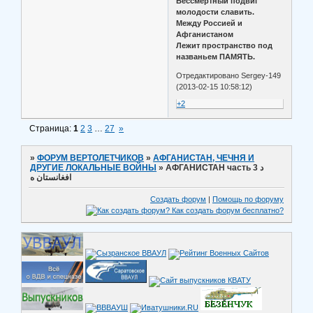
Бессмертный подвиг
молодости славить.
Между Россией и
Афганистаном
Лежит пространство под
названьем ПАМЯТЬ.
Отредактировано Sergey-149
(2013-02-15 10:58:12)
+2
Страница:
1
2
3
…
27
»
»
ФОРУМ ВЕРТОЛЕТЧИКОВ
»
АФГАНИСТАН, ЧЕЧНЯ И
ДРУГИЕ ЛОКАЛЬНЫЕ ВОЙНЫ
»
АФГАНИСТАН часть 3 د
افغانستان ه
Создать форум
|
Помощь по форуму