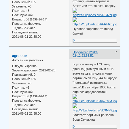
стоянку,нажать тормоз и...
Сообщений:
135
Везет или кто-то есть сверху.
Уважение:
+5
Позитив:
+3
Пол:
Мужской
Возраст:
66
[1959-10-24]
Провел на форуме:
10 дней 23 часа
Пулевое-хорошо что перед
Последний визит:
броней
2021-08-21 22:38:00
0
Поделиться
2013-
7
agressor
02-12 23:35:52
Активный участник
Борт со звездой ГСС над
Откуда:
Украина
дверью.Джамбульцы и я.ПК
Зарегистрирован
: 2012-02-23
всем не хватило,на многих
Приглашений:
0
бортах были РПД-44-в народе
Сообщений:
135
"последний выстрел за
Уважение:
+5
мной".В сентябре 1980 борта
Позитив:
+3
Пол:
Мужской
еще без афг.дороботок.
Возраст:
66
[1959-10-24]
Провел на форуме:
10 дней 23 часа
Последний визит:
2021-08-21 22:38:00
Взлетает борт 36 к-ра звена
Бори Сенькина.
0