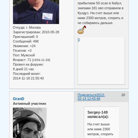
прибытием 50 осап в Кабул,
экипажи 181 овп отправили в
Кундуз. На счет выше или
ниже 2300 метров, спорить и
не собираюсь дальше.
Откуда:
г. Москва
Зарегистрирован
: 2010-05-28
Приглашений:
0
0
Сообщений:
498
Уважение:
+24
Позитив:
+3
Пол:
Мужской
Возраст:
71
[1954-11-28]
Провел на форуме:
8 дней 21 час
Последний визит:
2014-11-18 21:55:40
Поделиться
2013-
20
GranD
02-14 12:43:48
Активный участник
Sergey-149
написал(а):
На счет выше
или ниже 2300
метров, спорить