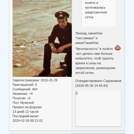
полёте и
натягивалась
швартовочная
сетка
Леонид, какиеНах
"пассажиры" и
какаяТакаяНах
"безопасность" в полёте
-вот делать нам больше
небылоЧто, чтоБ тратить
время и силы на
закрепление, размещение
ентой сетки.
Зарегистрирован
: 2015-01-29
Отредактировано Садовников
Приглашений:
0
(2018-05-30 14:44:44)
Сообщений:
464
0
Уважение:
+4
Позитив:
+2
Пол:
Мужской
Провел на форуме:
13 дней 12 часов
Последний визит:
2024-02-26 00:21:01