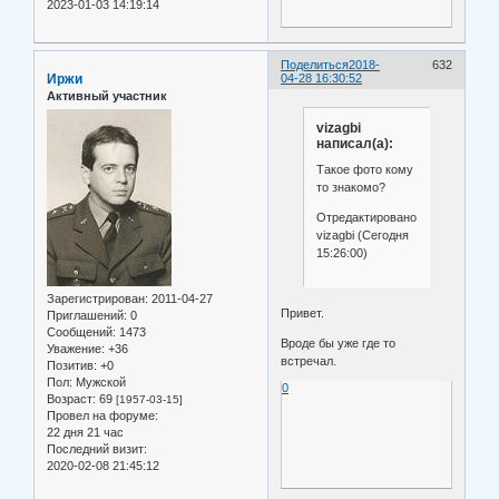
2023-01-03 14:19:14
Поделиться
2018-
632
Иржи
04-28 16:30:52
Активный участник
vizagbi
написал(а):
Такое фото кому
то знакомо?
Отредактировано
vizagbi (Сегодня
15:26:00)
Зарегистрирован
: 2011-04-27
Привет.
Приглашений:
0
Сообщений:
1473
Вроде бы уже где то
Уважение:
+36
встречал.
Позитив:
+0
Пол:
Мужской
0
Возраст:
69
[1957-03-15]
Провел на форуме:
22 дня 21 час
Последний визит:
2020-02-08 21:45:12