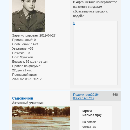
В Афганистане из вертолетов
на землю солдатам
сбрасывались мешки с
водой?
0
Зарегистрирован
: 2011-04-27
Приглашений:
0
Сообщений:
1473
Уважение:
+36
Позитив:
+0
Пол:
Мужской
Возраст:
69
[1957-03-15]
Провел на форуме:
22 дня 21 час
Последний визит:
2020-02-08 21:45:12
Поделиться
2019-
660
Садовников
03-27 14:37:17
Активный участник
Иржи
написал(а):
на землю
солдатам