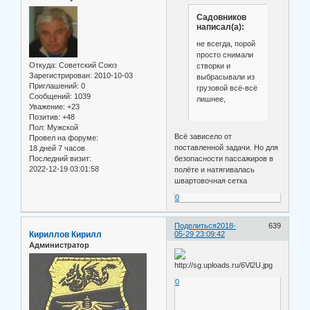
Садовников
написал(а):
не всегда, порой
просто снимали
Откуда:
Советский Союз
створки и
Зарегистрирован
: 2010-10-03
выбрасывали из
Приглашений:
0
грузовой всё-всё
Сообщений:
1039
лишнее,
Уважение:
+23
Позитив:
+48
Пол:
Мужской
Всё зависело от
Провел на форуме:
поставленной задачи. Но для
18 дней 7 часов
Последний визит:
безопасности пассажиров в
2022-12-19 03:01:58
полёте и натягивалась
швартовочная сетка
0
Поделиться
2018-
639
Кириллов Кирилл
05-29 23:09:42
Администратор
0