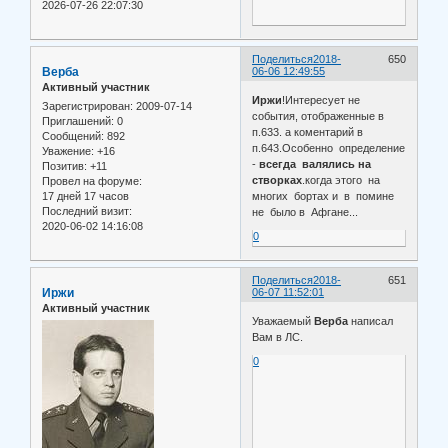
2026-07-26 22:07:30
Поделиться
2018-
650
Верба
06-06 12:49:55
Активный участник
Иржи
!Интересует не
Зарегистрирован
: 2009-07-14
события, отображенные в
Приглашений:
0
п.633. а коментарий в
Сообщений:
892
п.643.Особенно определение
Уважение:
+16
-
всегда валялись на
Позитив:
+11
створках
.когда этого на
Провел на форуме:
17 дней 17 часов
многих бортах и в помине
Последний визит:
не было в Афгане...
2020-06-02 14:16:08
0
Поделиться
2018-
651
Иржи
06-07 11:52:01
Активный участник
Уважаемый
Верба
написал
Вам в ЛС.
0