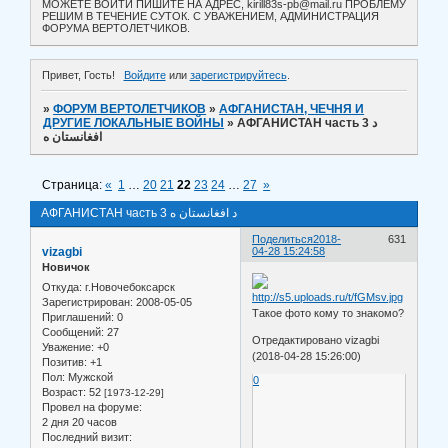
МОЖЕТЕ ВОЙТИ ПИШИТЕ НА АДРЕС, kirill83s-pb@mail.ru ПРОБЛЕМУ
РЕШИМ В ТЕЧЕНИЕ СУТОК. С УВАЖЕНИЕМ, АДМИНИСТРАЦИЯ
ФОРУМА ВЕРТОЛЕТЧИКОВ.
Привет, Гость!
Войдите
или
зарегистрируйтесь
.
»
ФОРУМ ВЕРТОЛЕТЧИКОВ
»
АФГАНИСТАН, ЧЕЧНЯ И
ДРУГИЕ ЛОКАЛЬНЫЕ ВОЙНЫ
»
АФГАНИСТАН часть 3 د
افغانستان ه
Страница:
«
1
…
20
21
22
23
24
…
27
»
АФГАНИСТАН часть 3 د افغانستان ه
Поделиться
2018-
631
vizagbi
04-28 15:24:58
Новичок
Откуда:
г.Новочебоксарск
Зарегистрирован
: 2008-05-05
Такое фото кому то знакомо?
Приглашений:
0
Сообщений:
27
Отредактировано vizagbi
Уважение:
+0
(2018-04-28 15:26:00)
Позитив:
+1
Пол:
Мужской
0
Возраст:
52
[1973-12-29]
Провел на форуме:
2 дня 20 часов
Последний визит: