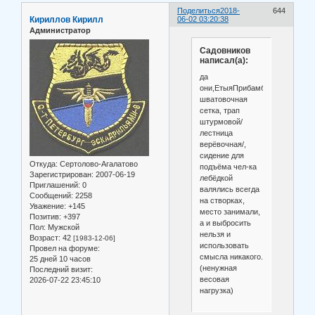
Поделиться
2018-
644
Кириллов Кирилл
06-02 03:20:38
Администратор
Садовников
написал(а):
да
они,ЕтыяПрибамбасы,
шватовочная
сетка, трап
штурмовой/
лестница
верёвочная/,
сидение для
Откуда:
Сертолово-Агалатово
подъёма чел-ка
Зарегистрирован
: 2007-06-19
лебёдкой
Приглашений:
0
валялись всегда
Сообщений:
2258
на створках,
Уважение:
+145
место занимали,
Позитив:
+397
а и выбросить
Пол:
Мужской
нельзя и
Возраст:
42
[1983-12-06]
использовать
Провел на форуме:
смысла никакого.
25 дней 10 часов
(ненужная
Последний визит:
весовая
2026-07-22 23:45:10
нагрузка)