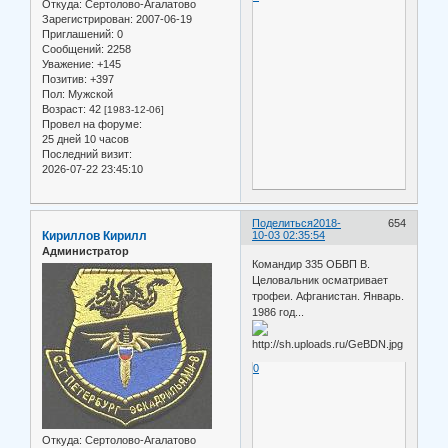
Откуда:
Сертолово-Агалатово
Зарегистрирован
: 2007-06-19
Приглашений:
0
Сообщений:
2258
Уважение:
+145
Позитив:
+397
Пол:
Мужской
Возраст:
42
[1983-12-06]
Провел на форуме:
25 дней 10 часов
Последний визит:
2026-07-22 23:45:10
Поделиться
2018-
654
Кириллов Кирилл
10-03 02:35:54
Администратор
Командир 335 ОБВП В.
Целовальник осматривает
трофеи. Афганистан. Январь.
1986 год...
0
Откуда:
Сертолово-Агалатово