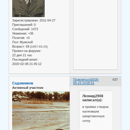
Зарегистрирован
: 2011-04-27
Приглашений:
0
Сообщений:
1473
Уважение:
+36
Позитив:
+0
Пол:
Мужской
Возраст:
69
[1957-03-15]
Провел на форуме:
22 дня 21 час
Последний визит:
2020-02-08 21:45:12
Поделиться
2018-
637
Садовников
05-23 14:05:51
Активный участник
Леонид2908
написал(а):
в проёме створок
натягивали
швартовочную
сетку