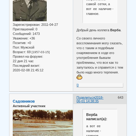
самой сетки, а
вот ее наличие -
главное.
Зарегистрирован
: 2011-04-27
Приглашений:
0
Добрый день коллега
Верба
.
Сообщений:
1473
Уважение:
+36
Со своего личного
Позитив:
+0
восспоминания могу сказать,
Пол:
Мужской
что с таким и подобным
Возраст:
69
[1957-03-15]
снаряжением в ходе его
Провел на форуме:
употребления бывали
22 дня 21 час
проблеммы, что все как то
Последний визит:
запуталось и справится с тем
2020-02-08 21:45:12
было надо много терпения.
0
Поделиться
2018-
643
Садовников
06-01 14:38:35
Активный участник
Верба
написал(а):
а вот ее
наличие -
главное.