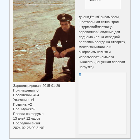
да они,ЕтыяПрибамбасы,
шватовочная сетка, трап
штурмовой/лестница
верёвочная/, сидение для
подъёма чел-ка лебёдкой
валялись всегда на створках,
место занимали, а и
выбросить нельзя и
использовать смысла
никакого. (ненужная весовая
нагрузка)
0
Зарегистрирован
: 2015-01-29
Приглашений:
0
Сообщений:
464
Уважение:
+4
Позитив:
+2
Пол:
Мужской
Провел на форуме:
13 дней 12 часов
Последний визит:
2024-02-26 00:21:01