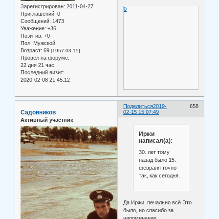
Зарегистрирован
: 2011-04-27
0
Приглашений:
0
Сообщений:
1473
Уважение:
+36
Позитив:
+0
Пол:
Мужской
Возраст:
69
[1957-03-15]
Провел на форуме:
22 дня 21 час
Последний визит:
2020-02-08 21:45:12
Поделиться
2019-
658
Садовников
02-15 15:07:49
Активный участник
Иржи
написал(а):
30. лет тому
назад было 15.
февраля точно
так, как сегодня.
Да Иржи, печально всё Это
было, но спасибо за
напоминание.