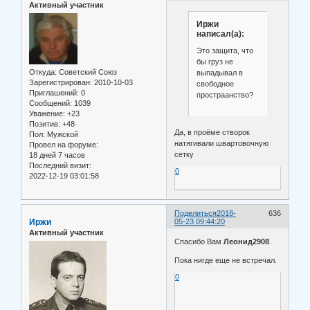
Активный участник
Иржи
написал(а):
Это защита, что
бы груз не
Откуда:
Советский Союз
выпадывал в
Зарегистрирован
: 2010-10-03
свободное
Приглашений:
0
простраанство?
Сообщений:
1039
Уважение:
+23
Позитив:
+48
Да, в проёме створок
Пол:
Мужской
натягивали швартовочную
Провел на форуме:
сетку
18 дней 7 часов
Последний визит:
0
2022-12-19 03:01:58
Поделиться
2018-
636
Иржи
05-23 09:44:20
Активный участник
Спасибо Вам
Леонид2908
.
Пока нигде еще не встречал.
0