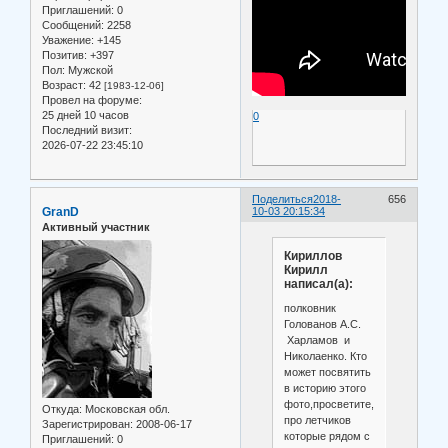
Приглашений:
0
Сообщений:
2258
Уважение:
+145
Позитив:
+397
Пол:
Мужской
Возраст:
42
[1983-12-06]
Провел на форуме:
25 дней 10 часов
0
Последний визит:
2026-07-22 23:45:10
Поделиться
2018-
656
GranD
10-03 20:15:34
Активный участник
Кириллов
Кирилл
написал(а):
полковник
Голованов А.С.
Харламов и
Николаенко. Кто
может посвятить
в историю этого
фото,просветите,особенно
Откуда:
Московская обл.
про летчиков
Зарегистрирован
: 2008-06-17
которые рядом с
Приглашений:
0