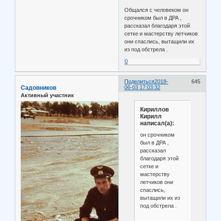
Общался с человеком он
срочником был в ДРА ,
рассказал благодаря этой
сетке и мастерству летчиков
они спаслись, вытащили их
из под обстрела .
0
Поделиться
2018-
645
Садовников
06-03 17:03:32
Активный участник
Кириллов
Кирилл
написал(а):
он срочником
был в ДРА ,
рассказал
благодаря этой
сетке и
мастерству
летчиков они
спаслись,
вытащили их из
под обстрела .