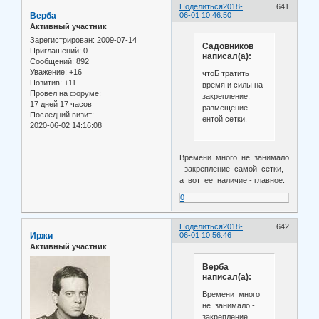
Поделиться
2018-
641
Верба
06-01 10:46:50
Активный участник
Зарегистрирован
: 2009-07-14
Садовников
Приглашений:
0
написал(а):
Сообщений:
892
Уважение:
+16
чтоБ тратить
Позитив:
+11
время и силы на
Провел на форуме:
закрепление,
17 дней 17 часов
размещение
Последний визит:
ентой сетки.
2020-06-02 14:16:08
Времени много не занимало
- закрепление самой сетки,
а вот ее наличие - главное.
0
Поделиться
2018-
642
Иржи
06-01 10:56:46
Активный участник
Верба
написал(а):
Времени много
не занимало -
закрепление