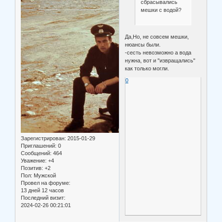
сбрасывались
мешки с водой?
Да,Но, не совсем мешки,
нюансы были.
-сесть невозможно а вода
нужна, вот и "извращались"
как только могли.
0
Зарегистрирован
: 2015-01-29
Приглашений:
0
Сообщений:
464
Уважение:
+4
Позитив:
+2
Пол:
Мужской
Провел на форуме:
13 дней 12 часов
Последний визит:
2024-02-26 00:21:01