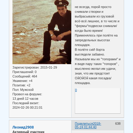
не всегда, порой просто
снимали створки и
выбрасывали из грузовой
всё-всё лишнее, в то числе и
"фермы"подвески снимали/
когда было время/
Применялось при полёте на
запредельных высотах
площадок.
В полёте сиИ борта
выглядели забавно.
Называли мы их "топорами" и
я видя пару таких "топоров" ,
Зарегистрирован
: 2015-01-29
мысленно желал им удачи,
Приглашений:
0
зная, что им предстоит
Сообщений:
464
ОйОйОй какая посадка/
Уважение:
+4
площадка.
Позитив:
+2
Пол:
Мужской
0
Провел на форуме:
13 дней 12 часов
Последний визит:
2024-02-26 00:21:01
Поделиться
2018-
638
Леонид2908
05-24 01:44:40
Активный участник