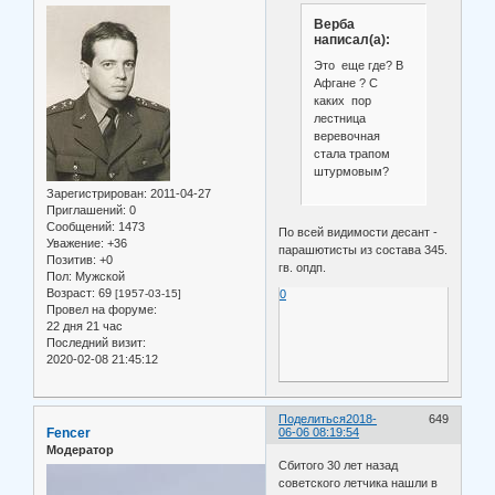
Верба
написал(а):
Это еще где? В
Афгане ? С
каких пор
лестница
веревочная
стала трапом
штурмовым?
Зарегистрирован
: 2011-04-27
Приглашений:
0
Сообщений:
1473
По всей видимости десант -
Уважение:
+36
парашютисты из состава 345.
Позитив:
+0
гв. опдп.
Пол:
Мужской
Возраст:
69
0
[1957-03-15]
Провел на форуме:
22 дня 21 час
Последний визит:
2020-02-08 21:45:12
Поделиться
2018-
649
Fencer
06-06 08:19:54
Модератор
Сбитого 30 лет назад
советского летчика нашли в