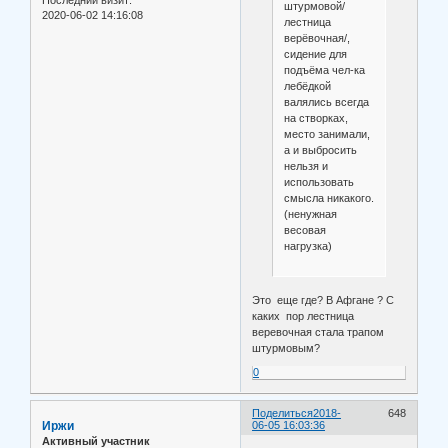
штурмовой/
2020-06-02 14:16:08
лестница
верёвочная/,
сидение для
подъёма чел-ка
лебёдкой
валялись всегда
на створках,
место занимали,
а и выбросить
нельзя и
использовать
смысла никакого.
(ненужная
весовая
нагрузка)
Это еще где? В Афгане ? С
каких пор лестница
веревочная стала трапом
штурмовым?
0
Поделиться
2018-
648
Иржи
06-05 16:03:36
Активный участник