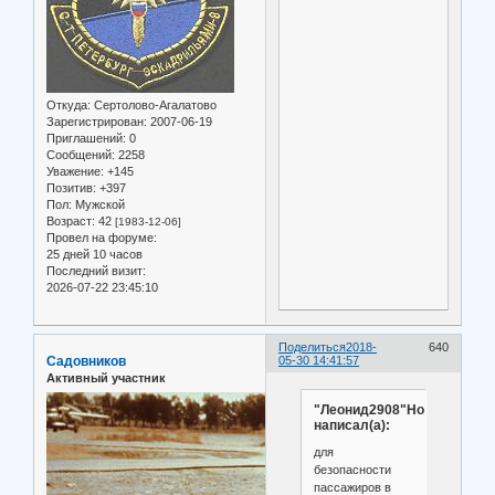
Откуда:
Сертолово-Агалатово
Зарегистрирован
: 2007-06-19
Приглашений:
0
Сообщений:
2258
Уважение:
+145
Позитив:
+397
Пол:
Мужской
Возраст:
42
[1983-12-06]
Провел на форуме:
25 дней 10 часов
Последний визит:
2026-07-22 23:45:10
Поделиться
2018-
640
Садовников
05-30 14:41:57
Активный участник
"Леонид2908"Но
написал(а):
для
безопасности
пассажиров в