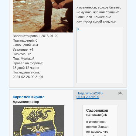
я извиняюсь, всякое бывает,
но думаю, что вам "лапши"
навешали. Точнее сие
есть"бред сивой кобылы"
0
Зарегистрирован
: 2015-01-29
Приглашений:
0
Сообщений:
464
Уважение:
+4
Позитив:
+2
Пол:
Мужской
Провел на форуме:
13 дней 12 часов
Последний визит:
2024-02-26 00:21:01
Поделиться
2018-
646
Кириллов Кирилл
06-04 20:36:14
Администратор
Садовников
написал(а):
я извиняюсь,
всякое бывает,
но думаю, что