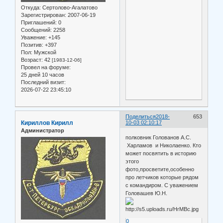
Откуда:
Сертолово-Агалатово
Зарегистрирован
: 2007-06-19
Приглашений:
0
Сообщений:
2258
Уважение:
+145
Позитив:
+397
Пол:
Мужской
Возраст:
42
[1983-12-06]
Провел на форуме:
25 дней 10 часов
Последний визит:
2026-07-22 23:45:10
Поделиться
2018-
653
Кириллов Кирилл
10-03 02:10:17
Администратор
полковник Голованов А.С.
Харламов и Николаенко. Кто
может посвятить в историю
этого
фото,просветите,особенно
про летчиков которые рядом
с командиром. С уважением
Головашев Ю.Н.
0