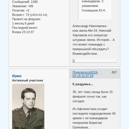
командиром. С
Сообщений:
1280
уважением
Уважение:
+89
Головашев Ю.Н.
Позитив:
+2
Возраст:
73
[1953-02-24]
Провел на форуме:
1 месяц 6 дней
Александр Николаенко-
Последний визит:
ком.звена Ми-24, Николай
Вчера 23:13:37
Харламов его оператор-
штурман звена. История... А
что может командир с
прикрышкой обсуждать?
Взаимодействие.
0
Поделиться
2019-
657
Иржи
02-15 11:37:19
Активный участник
К раздумье...
30. лет тому назад было 15.
февраля точно так, как
сегодня.
Из Афганистана уходит
последнее подразделение 40.
армии с ее командиром
генералом Борисом
Громовым...