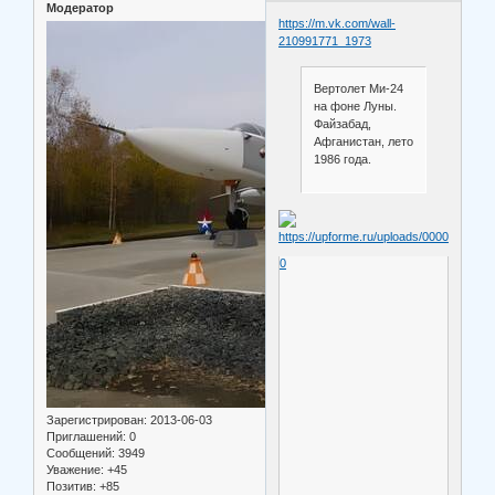
Модератор
https://m.vk.com/wall-
210991771_1973
Вертолет Ми-24
на фоне Луны.
Файзабад,
Афганистан, лето
1986 года.
0
Зарегистрирован
: 2013-06-03
Приглашений:
0
Сообщений:
3949
Уважение:
+45
Позитив:
+85