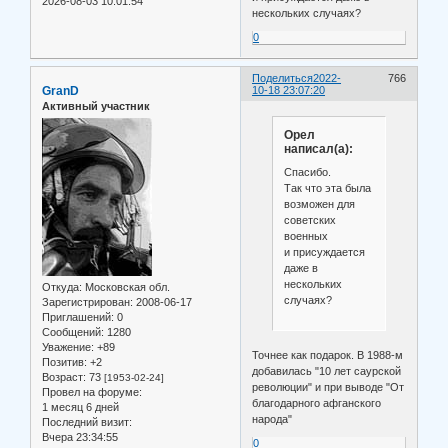
2026-08-03 10:01:54
нескольких случаях?
0
Поделиться
2022-
766
GranD
10-18 23:07:20
Активный участник
Орел
написал(а):
Спасибо.
Так что эта была
возможен для
советских
военных
и присуждается
даже в
нескольких
Откуда:
Московская обл.
случаях?
Зарегистрирован
: 2008-06-17
Приглашений:
0
Сообщений:
1280
Уважение:
+89
Точнее как подарок. В 1988-м
Позитив:
+2
добавилась "10 лет саурской
Возраст:
73
[1953-02-24]
революции" и при выводе "От
Провел на форуме:
благодарного афганского
1 месяц 6 дней
народа"
Последний визит:
Вчера 23:34:55
0