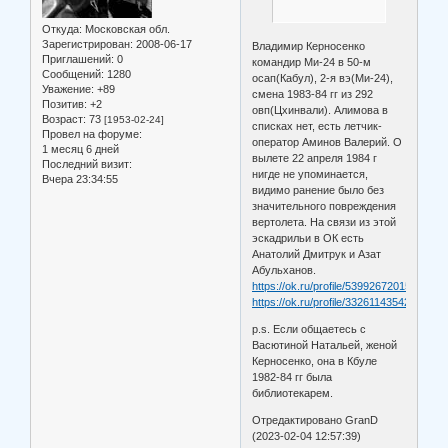
Откуда:
Московская обл.
Зарегистрирован
: 2008-06-17
Владимир Керносенко
Приглашений:
0
командир Ми-24 в 50-м
Сообщений:
1280
осап(Кабул), 2-я вэ(Ми-24),
Уважение:
+89
смена 1983-84 гг из 292
Позитив:
+2
овп(Цхинвали). Алимова в
Возраст:
73
[1953-02-24]
списках нет, есть летчик-
Провел на форуме:
оператор Аминов Валерий. О
1 месяц 6 дней
вылете 22 апреля 1984 г
Последний визит:
нигде не упоминается,
Вчера 23:34:55
видимо ранение было без
значительного повреждения
вертолета. На связи из этой
эскадрильи в ОК есть
Анатолий Дмитрук и Азат
Абульханов.
https://ok.ru/profile/539926720159
https://ok.ru/profile/332611435426
p.s. Если общаетесь с
Васютиной Натальей, женой
Керносенко, она в Кбуле
1982-84 гг была
библиотекарем.
Отредактировано GranD
(2023-02-04 12:57:39)