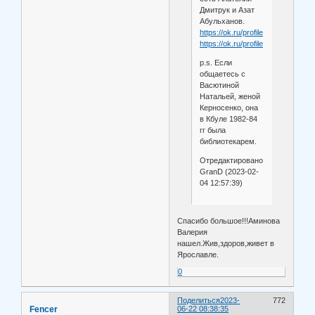
Дмитрук и Азат
Абульханов.
https://ok.ru/profile/53992672015
https://ok.ru/profile/332611435426
p.s. Если
общаетесь с
Васютиной
Натальей, женой
Керносенко, она
в Кбуле 1982-84
гг была
библиотекарем.
Отредактировано
GranD (2023-02-
04 12:57:39)
Спасибо большое!!!Аминова
Валерия
нашел.Жив,здоров,живет в
Ярославле.
0
Поделиться
2023-
772
Fencer
06-22 08:38:35