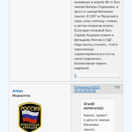
выживших в апреле 88-го был
экипаж Валеры Подпалова. в
августе экипаж Матвеева
прыгал. В 1987-м Яворский в
горах упал, ключицу сломал,
а летчик-оператор колено.
Если врач полковой был,
Серёжу Кощеева помню и
фельдшер Житник в ПДГ.
Надо месяц уточнить, чтоб в
пересменках
сориентироваться и кто на
связи подключить.
Коллективная память
надёжней.
0
Поделиться
2023-
775
Arkan
10-10 20:01:50
Модератор
GranD
написал(а):
Кирилл, привет!
в августе экипаж
Матвеева
прыгал.