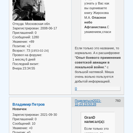
узнать у Вас как
вы оцениваете
книгу Жирохова
М.А.
Опасное
небо
Откуда:
Московская обл.
Афганистана
.С
Зарегистрирован
: 2008-06-17
уважением,спасибо.
Приглашений:
0
Сообщений:
1280
Уважение:
+89
Позитив:
+2
Если только это название, то
Возраст:
73
[1953-02-24]
нормально. А к расшифровке
Провел на форуме:
"
Опыт боевого применения
1 месяц 6 дней
советской авиации в
Последний визит:
локальной войне
." с
Вчера 23:34:55
большой натяжкой. Миша
очень вольно пользуется
добытой информацией.
0
Поделиться
2021-
760
Владимир Петров
11-23 23:53:28
Новичок
Зарегистрирован
: 2021-09-30
GranD
Приглашений:
0
написал(а):
Сообщений:
10
Уважение:
+0
Если только это
Позитив:
+0