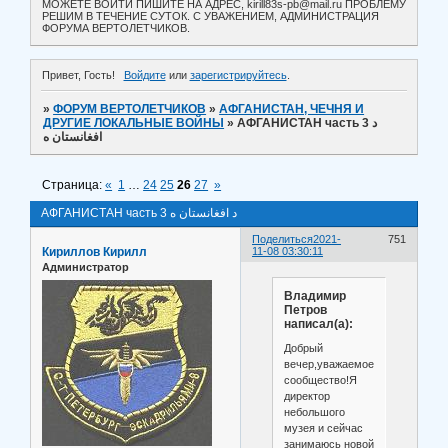
МОЖЕТЕ ВОЙТИ ПИШИТЕ НА АДРЕС, kirill83s-pb@mail.ru ПРОБЛЕМУ
РЕШИМ В ТЕЧЕНИЕ СУТОК. С УВАЖЕНИЕМ, АДМИНИСТРАЦИЯ
ФОРУМА ВЕРТОЛЕТЧИКОВ.
Привет, Гость!
Войдите
или
зарегистрируйтесь
.
»
ФОРУМ ВЕРТОЛЕТЧИКОВ
»
АФГАНИСТАН, ЧЕЧНЯ И
ДРУГИЕ ЛОКАЛЬНЫЕ ВОЙНЫ
»
АФГАНИСТАН часть 3 د
افغانستان ه
Страница:
«
1
…
24
25
26
27
»
АФГАНИСТАН часть 3 د افغانستان ه
Поделиться
2021-
751
Кириллов Кирилл
11-08 03:30:11
Администратор
Владимир
Петров
написал(а):
Добрый
вечер,уважаемое
сообщество!Я
директор
небольшого
музея и сейчас
занимаюсь новой