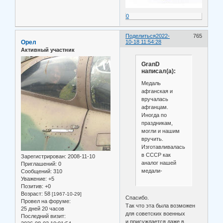
0
Поделиться
2022-
765
Орел
10-18 11:54:28
Активный участник
GranD
написал(а):
Медаль
афганская и
вручалась
афганцам.
Иногда по
праздникам,
могли и нашим
вручить.
Изготавливалась
в СССР как
Зарегистрирован
: 2008-11-10
аналог нашей
Приглашений:
0
медали-
Сообщений:
310
Уважение:
+5
Позитив:
+0
Возраст:
58
[1967-10-29]
Спасибо.
Провел на форуме:
Так что эта была возможен
25 дней 20 часов
для советских военных
Последний визит:
и присуждается даже в