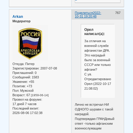
Поделиться
2022-
767
Arkan
10-31 19:20:48
Модератор
Орел
написал(а):
За отличия на
военной службе
афганистан ДРА.
Это наградый
было за военный
Откуда:
Питер
СССР или только
Зарегистрирован
: 2007-07-08
афгани?
Приглашений:
0
С ув.
Сообщений:
1583
Отредактировано
Уважение:
+55
Орел (2022-10-17
Позитив:
+73
21:08:02)
Пол:
Мужской
Возраст:
67
[1959-06-14]
Провел на форуме:
17 дней 7 часов
Лично не встречал НИ
Последний визит:
ОДНОГО шурави с такой
2026-08-06 17:02:38
наградой.
Подтверждаю ГРАНДовый
ответ -только афганским
военнослужащим