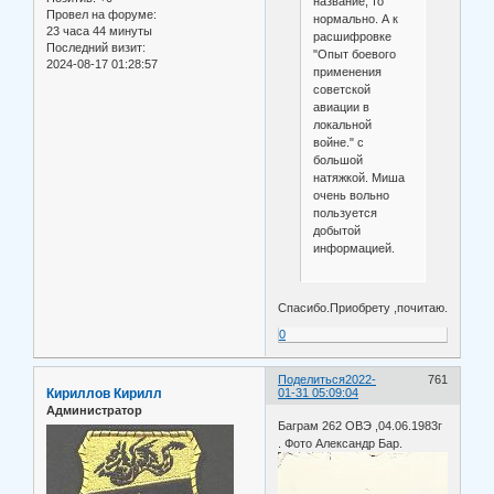
название, то
Провел на форуме:
нормально. А к
23 часа 44 минуты
расшифровке
Последний визит:
"Опыт боевого
2024-08-17 01:28:57
применения
советской
авиации в
локальной
войне." с
большой
натяжкой. Миша
очень вольно
пользуется
добытой
информацией.
Спасибо.Приобрету ,почитаю.
0
Поделиться
2022-
761
Кириллов Кирилл
01-31 05:09:04
Администратор
Баграм 262 ОВЭ ,04.06.1983г
. Фото Александр Бар.