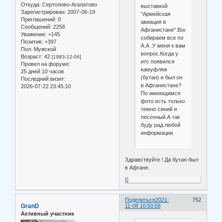
Откуда:
Сертолово-Агалатово
выставкой
Зарегистрирован
: 2007-06-19
"Армейская
Приглашений:
0
авиация в
Сообщений:
2258
Афганистане".Вообщем
Уважение:
+145
собираем все по
Позитив:
+397
А.А .У меня к вам
Пол:
Мужской
вопрос.Когда у
Возраст:
42
[1983-12-06]
итс появился
Провел на форуме:
камуфляж
25 дней 10 часов
(бутан) и был он
Последний визит:
в Афганистане?
2026-07-22 23:45:10
По имеющимся
фото есть только
темно синий и
песочный.А так
буду рад любой
информации.
Здравствуйте ! Да бутан был
в Афгане.
0
Поделиться
2021-
752
GranD
11-08 10:50:58
Активный участник