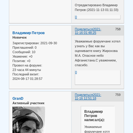
Отредактировано Владимир
Петров (2021-11-13 01:11:33)
0
Поделиться
2021-
758
Владимир Петров
11-16 01:48:25
Новичок
Уважаемые форумчане хотел
Зарегистрирован
: 2021-09-30
узнать у Вас как вы
Приглашений:
0
оцениваете книгу Жирохова
Сообщений:
10
М.А. Опасное небо
Уважение:
+0
Афганистана.С уважением,
Позитив:
+0
спасибо.
Провел на форуме:
23 часа 44 минуты
0
Последний визит:
2024-08-17 01:28:57
Поделиться
2021-
759
GranD
11-16 12:51:18
Активный участник
Владимир
Петров
написал(а):
Уважаемые
форумчане хотл