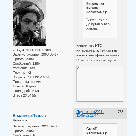
Кириллов
Кирилл
написал(а):
Здравствуйте !
Да бутан был в
Афгане.
Кирилл, его ИТС
Откуда:
Московская обл.
интересовала. Тех.состав
Зарегистрирован
: 2008-06-17
никто в камуфляж не одевал.
Приглашений:
0
Разве что сами находили.
Сообщений:
1280
0
Уважение:
+89
Позитив:
+2
Возраст:
73
[1953-02-24]
Провел на форуме:
1 месяц 6 дней
Последний визит:
Вчера 23:34:55
Поделиться
2021-
753
Владимир Петров
11-09 02:11:47
Новичок
Зарегистрирован
: 2021-09-30
GranD
Приглашений:
0
написал(а):
Сообщений:
10