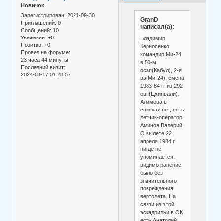
Новичок
Зарегистрирован
: 2021-09-30
GranD
Приглашений:
0
написал(а):
Сообщений:
10
Уважение:
+0
Владимир
Позитив:
+0
Керносенко
Провел на форуме:
командир Ми-24
23 часа 44 минуты
в 50-м
Последний визит:
осап(Кабул), 2-я
2024-08-17 01:28:57
вэ(Ми-24), смена
1983-84 гг из 292
овп(Цхинвали).
Алимова в
списках нет, есть
летчик-оператор
Аминов Валерий.
О вылете 22
апреля 1984 г
нигде не
упоминается,
видимо ранение
было без
значительного
повреждения
вертолета. На
связи из этой
эскадрильи в ОК
есть Анатолий