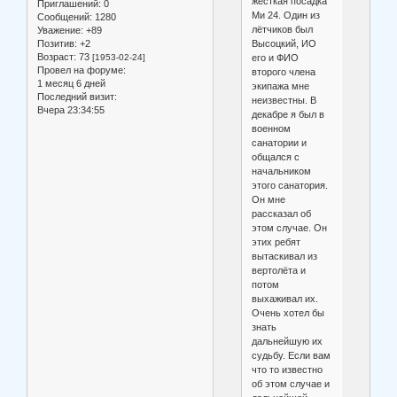
жесткая посадка
Приглашений:
0
Ми 24. Один из
Сообщений:
1280
лётчиков был
Уважение:
+89
Высоцкий, ИО
Позитив:
+2
Возраст:
73
его и ФИО
[1953-02-24]
Провел на форуме:
второго члена
1 месяц 6 дней
экипажа мне
Последний визит:
неизвестны. В
Вчера 23:34:55
декабре я был в
военном
санатории и
общался с
начальником
этого санатория.
Он мне
рассказал об
этом случае. Он
этих ребят
вытаскивал из
вертолёта и
потом
выхаживал их.
Очень хотел бы
знать
дальнейшую их
судьбу. Если вам
что то известно
об этом случае и