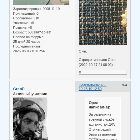
Зарегистрирован
: 2008-11-10
Приглашений:
0
Сообщений:
310
Уважение:
+5
Позитив:
+0
Возраст:
58
[1967-10-29]
Провел на форуме:
25 дней 20 часов
Последний визит:
2026-08-03 10:01:54
С ув.
Отредактировано Орел
(2022-10-17 21:08:02)
0
Поделиться
2022-
764
GranD
10-18 10:12:50
Активный участник
Орел
написал(а):
За отличия на
военной службе
афганистан ДРА.
Это наградый
было за военный
СССР или только