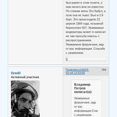
был ранен в этом полете, о
нем ничего мне не известно.
По словам жены Это Кабул, а
полк она не знает. Был и 2 й
борт. Это происходило 22
апреля 1984 года, позывной
Керносенко 657. Уважаемые
модераторы может я написал
не там просьба помочь с
распространением.
Уважаемые форумчане, жду
от вас информации. Спасибо
с уважением.
0
Поделиться
2023-
769
GranD
02-04 12:53:05
Активный участник
Владимир
Петров
написал(а):
Уважаемые
форумчане ,жду
от вас
информации.Спасибо
с уважением .