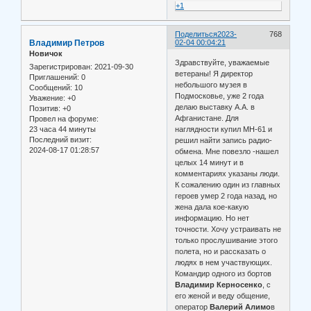
+1
Поделиться
2023-
768
Владимир Петров
02-04 00:04:21
Новичок
Здравствуйте, уважаемые
Зарегистрирован
: 2021-09-30
ветераны! Я директор
Приглашений:
0
небольшого музея в
Сообщений:
10
Подмосковье, уже 2 года
Уважение:
+0
делаю выставку А.А. в
Позитив:
+0
Афганистане. Для
Провел на форуме:
23 часа 44 минуты
наглядности купил МН-61 и
Последний визит:
решил найти запись радио-
2024-08-17 01:28:57
обмена. Мне повезло -нашел
целых 14 минут и в
комментариях указаны люди.
К сожалению один из главных
героев умер 2 года назад, но
жена дала кое-какую
информацию. Но нет
точности. Хочу устраивать не
только прослушивание этого
полета, но и рассказать о
людях в нем участвующих.
Командир одного из бортов
Владимир Керносенко
, с
его женой и веду общение,
оператор
Валерий Алимо
в