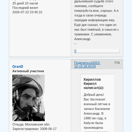
дальнейшей судьбе этого
25 дней 10 часов
экипажа, сообщите
Последний визит:
пожалуйста мне, хорошо. А я
2026-07-22 23:45:10
тогда в свою очередь
передам информацию ему.
Ещё док сказал, что один из
них был тяжёлый, в смысле с
травмами. С уважением,
Александр.
--
0
Поделиться
2023-
774
GranD
10-10 18:43:54
Активный участник
Кириллов
Кирилл
написал(а):
Добрый день!
Вас беспокоит
военный лётчик в
запасе Басманов
Александр. В
1988 ом году, в
Кабуле была
Откуда:
Московская обл.
произведена
Зарегистрирован
: 2008-06-17