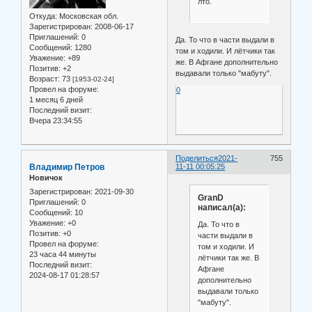
лто.
Откуда:
Московская обл.
Зарегистрирован
: 2008-06-17
Приглашений:
0
Да. То что в части выдали в
Сообщений:
1280
том и ходили. И лётчики так
Уважение:
+89
же. В Афгане дополнительно
Позитив:
+2
выдавали только "мабуту".
Возраст:
73
[1953-02-24]
Провел на форуме:
0
1 месяц 6 дней
Последний визит:
Вчера 23:34:55
Поделиться
2021-
755
Владимир Петров
11-11 00:05:25
Новичок
Зарегистрирован
: 2021-09-30
GranD
Приглашений:
0
написал(а):
Сообщений:
10
Уважение:
+0
Да. То что в
Позитив:
+0
части выдали в
Провел на форуме:
том и ходили. И
23 часа 44 минуты
лётчики так же. В
Последний визит:
Афгане
2024-08-17 01:28:57
дополнительно
выдавали только
"мабуту".