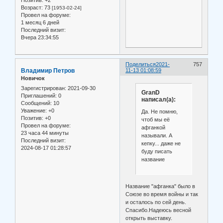
Позитив:
+2
Возраст:
73
[1953-02-24]
Провел на форуме:
1 месяц 6 дней
Последний визит:
Вчера 23:34:55
Поделиться
2021-
757
Владимир Петров
11-13 01:08:59
Новичок
Зарегистрирован
: 2021-09-30
GranD
Приглашений:
0
написал(а):
Сообщений:
10
Уважение:
+0
Да. Не помню,
Позитив:
+0
чтоб мы её
Провел на форуме:
афганкой
23 часа 44 минуты
называли. А
Последний визит:
кепку... даже не
2024-08-17 01:28:57
буду писать
название
Название "афганка" было в
Союзе во время войны и так
и осталось по сей день.
Спасибо.Надеюсь весной
открыть выставку.