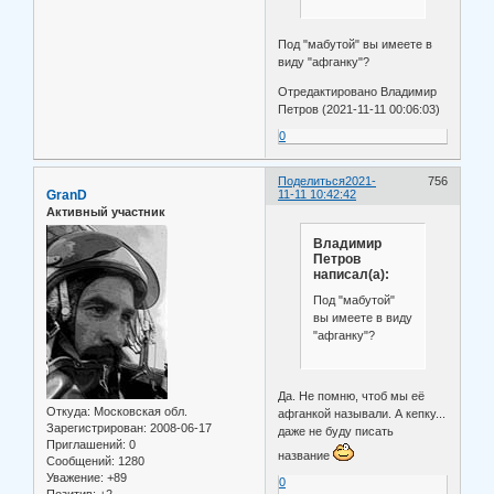
Под "мабутой" вы имеете в
виду "афганку"?
Отредактировано Владимир
Петров (2021-11-11 00:06:03)
0
Поделиться
2021-
756
GranD
11-11 10:42:42
Активный участник
Владимир
Петров
написал(а):
Под "мабутой"
вы имеете в виду
"афганку"?
Да. Не помню, чтоб мы её
Откуда:
Московская обл.
афганкой называли. А кепку...
Зарегистрирован
: 2008-06-17
даже не буду писать
Приглашений:
0
название
Сообщений:
1280
Уважение:
+89
0