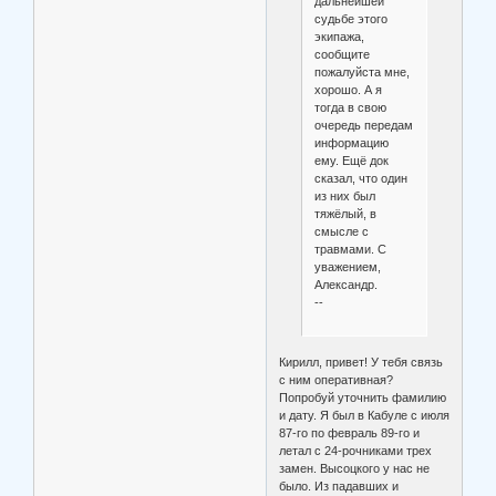
дальнейшей
судьбе этого
экипажа,
сообщите
пожалуйста мне,
хорошо. А я
тогда в свою
очередь передам
информацию
ему. Ещё док
сказал, что один
из них был
тяжёлый, в
смысле с
травмами. С
уважением,
Александр.
--
Кирилл, привет! У тебя связь
с ним оперативная?
Попробуй уточнить фамилию
и дату. Я был в Кабуле с июля
87-го по февраль 89-го и
летал с 24-рочниками трех
замен. Высоцкого у нас не
было. Из падавших и