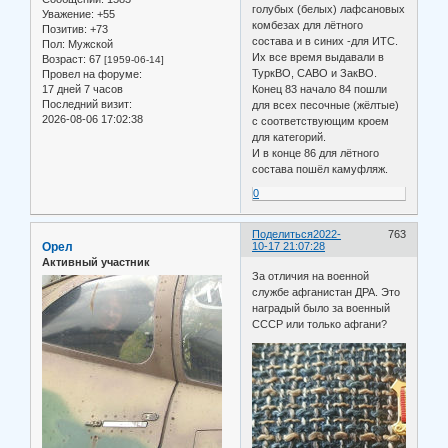
голубых (белых) лафсановых
Уважение:
+55
комбезах для лётного
Позитив:
+73
состава и в синих -для ИТС.
Пол:
Мужской
Их все время выдавали в
Возраст:
67
[1959-06-14]
ТуркВО, САВО и ЗакВО.
Провел на форуме:
17 дней 7 часов
Конец 83 начало 84 пошли
Последний визит:
для всех песочные (жёлтые)
2026-08-06 17:02:38
с соответствующим кроем
для категорий.
И в конце 86 для лётного
состава пошёл камуфляж.
0
Поделиться
2022-
763
Орел
10-17 21:07:28
Активный участник
За отличия на военной
службе афганистан ДРА. Это
наградый было за военный
СССР или только афгани?