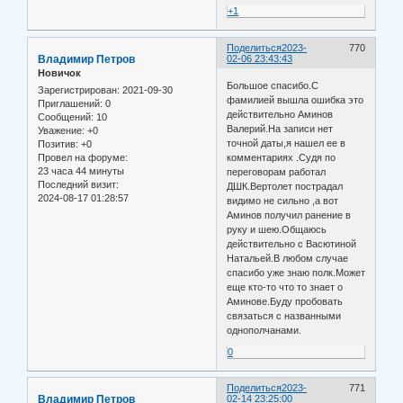
+1
Поделиться
2023-
770
Владимир Петров
02-06 23:43:43
Новичок
Большое спасибо.С
Зарегистрирован
: 2021-09-30
фамилией вышла ошибка это
Приглашений:
0
действительно Аминов
Сообщений:
10
Валерий.На записи нет
Уважение:
+0
точной даты,я нашел ее в
Позитив:
+0
комментариях .Судя по
Провел на форуме:
23 часа 44 минуты
переговорам работал
Последний визит:
ДШК.Вертолет пострадал
2024-08-17 01:28:57
видимо не сильно ,а вот
Аминов получил ранение в
руку и шею.Общаюсь
действительно с Васютиной
Натальей.В любом случае
спасибо уже знаю полк.Может
еще кто-то что то знает о
Аминове.Буду пробовать
связаться с названными
однополчанами.
0
Поделиться
2023-
771
Владимир Петров
02-14 23:25:00