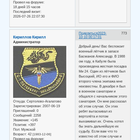
Провел на форуме:
18 дней 15 часов
Последний визит:
2026-07-26 22:07:30
Поделиться
2023-
773
Кириллов Кирилл
10-10 00:17:01
Администратор
Добрый день! Вас беспокоит
военный лётчик в запасе
Басманов Александр. В 1988
ом году, в Кабуле была
произведена жесткая посадка
Ми 24. Один из лётчиков был
Высоцкий, ИО его и ФИО
второго члена экипажа мне
неизвестны. В декабре я был
в военном санатории и
общался с начальником этого
Откуда:
Сертолово-Агалатово
санатория. Он мне рассказал
Зарегистрирован
: 2007-06-19
об этом случае. Он этих
Приглашений:
0
ребят вытаскивал из
Сообщений:
2258
вертолёта и потом
Уважение:
+145
выхаживал их. Очень хотел
Позитив:
+397
бы знать дальнейшую их
Пол:
Мужской
судьбу. Если вам что то
Возраст:
42
[1983-12-06]
известно об этом случае и
Провел на форуме: