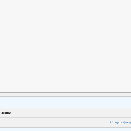
 Чечне
Создать фор