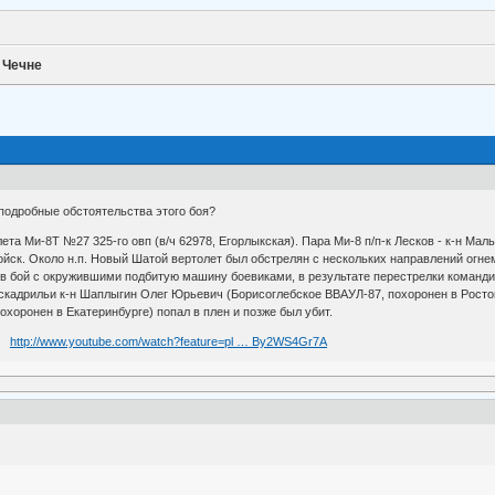
 Чечне
подробные обстоятельства этого боя?
ета Ми-8Т №27 325-го овп (в/ч 62978, Егорлыкская). Пара Ми-8 п/п-к Лесков - к-н Ма
йск. Около н.п. Новый Шатой вертолет был обстрелян с нескольких направлений огне
 в бой с окружившими подбитую машину боевиками, в результате перестрелки команди
скадрильи к-н Шаплыгин Олег Юрьевич (Борисоглебское ВВАУЛ-87, похоронен в Ростове
охоронен в Екатеринбурге) попал в плен и позже был убит.
о?
http://www.youtube.com/watch?feature=pl … By2WS4Gr7A