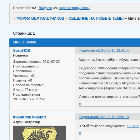
Привет, Гость!
Войдите
или
зарегистрируйтесь
.
»
ФОРУМ ВЕРТОЛЕТЧИКОВ
»
ОБЩЕНИЕ НА ЛЮБЫЕ ТЕМЫ
»
Ми-8 в
Страница:
1
Ми-8 в Чечне
Serg8810
Поделиться
2013-03-13 12:42:50
Новичок
Здравствуйте всем!Кто-нибудь знает 
Зарегистрирован
: 2011-07-23
Приглашений:
0
14 декабря 1994 боевая потеря вертол
Сообщений:
3
продовольствия передовой колонне во
Уважение:
+0
противником районе. Экипаж вступил
Позитив:
+0
Новочеркасске 18.12.94) и штурман э
Провел на форуме:
Александрович (Кировское ВАТУ-90, п
2 часа 27 минут
Последний визит:
И есть ли полная версия этого виде
2013-04-13 20:31:52
0
Кириллов Кирилл
Поделиться
2013-03-13 22:41:07
Администратор
В этой теме все обсуждалось
ЧЕЧНЯ
0