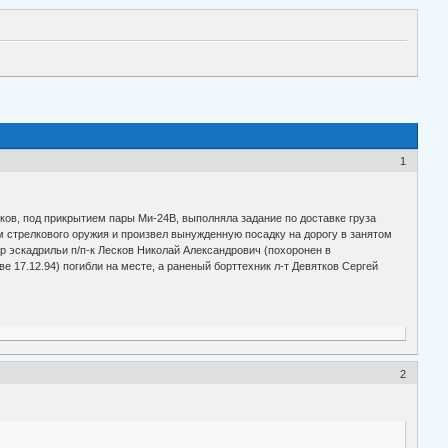
1
льков, под прикрытием пары Ми-24В, выполняла задание по доставке груза
м стрелкового оружия и произвел вынужденную посадку на дорогу в занятом
р эскадрильи п/п-к Лесков Николай Александрович (похоронен в
 17.12.94) погибли на месте, а раненый борттехник л-т Девятков Сергей
2