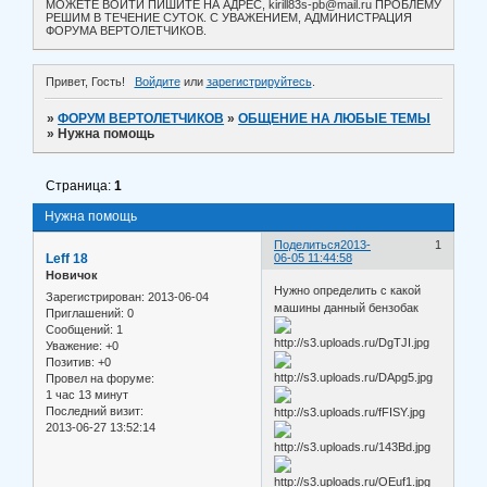
МОЖЕТЕ ВОЙТИ ПИШИТЕ НА АДРЕС, kirill83s-pb@mail.ru ПРОБЛЕМУ
РЕШИМ В ТЕЧЕНИЕ СУТОК. С УВАЖЕНИЕМ, АДМИНИСТРАЦИЯ
ФОРУМА ВЕРТОЛЕТЧИКОВ.
Привет, Гость!
Войдите
или
зарегистрируйтесь
.
»
ФОРУМ ВЕРТОЛЕТЧИКОВ
»
ОБЩЕНИЕ НА ЛЮБЫЕ ТЕМЫ
»
Нужна помощь
Страница:
1
Нужна помощь
Поделиться
2013-
1
Leff 18
06-05 11:44:58
Новичок
Нужно определить с какой
Зарегистрирован
: 2013-06-04
машины данный бензобак
Приглашений:
0
Сообщений:
1
Уважение:
+0
Позитив:
+0
Провел на форуме:
1 час 13 минут
Последний визит:
2013-06-27 13:52:14