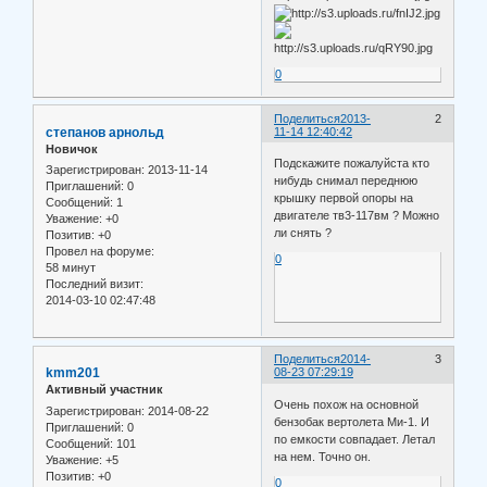
0
Поделиться
2013-
2
степанов арнольд
11-14 12:40:42
Новичок
Подскажите пожалуйста кто
Зарегистрирован
: 2013-11-14
нибудь снимал переднюю
Приглашений:
0
крышку первой опоры на
Сообщений:
1
двигателе тв3-117вм ? Можно
Уважение:
+0
ли снять ?
Позитив:
+0
Провел на форуме:
0
58 минут
Последний визит:
2014-03-10 02:47:48
Поделиться
2014-
3
kmm201
08-23 07:29:19
Активный участник
Очень похож на основной
Зарегистрирован
: 2014-08-22
бензобак вертолета Ми-1. И
Приглашений:
0
по емкости совпадает. Летал
Сообщений:
101
на нем. Точно он.
Уважение:
+5
Позитив:
+0
0