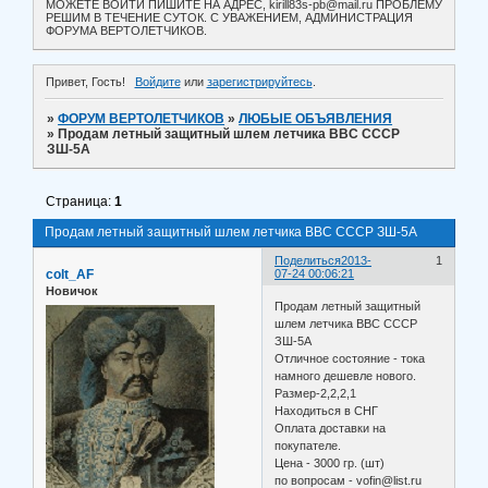
МОЖЕТЕ ВОЙТИ ПИШИТЕ НА АДРЕС, kirill83s-pb@mail.ru ПРОБЛЕМУ
РЕШИМ В ТЕЧЕНИЕ СУТОК. С УВАЖЕНИЕМ, АДМИНИСТРАЦИЯ
ФОРУМА ВЕРТОЛЕТЧИКОВ.
Привет, Гость!
Войдите
или
зарегистрируйтесь
.
»
ФОРУМ ВЕРТОЛЕТЧИКОВ
»
ЛЮБЫЕ ОБЪЯВЛЕНИЯ
»
Продам летный защитный шлем летчика ВВС СССР
ЗШ-5А
Страница:
1
Продам летный защитный шлем летчика ВВС СССР ЗШ-5А
Поделиться
2013-
1
colt_AF
07-24 00:06:21
Новичок
Продам летный защитный
шлем летчика ВВС СССР
ЗШ-5А
Отличное состояние - тока
намного дешевле нового.
Размер-2,2,2,1
Находиться в СНГ
Оплата доставки на
покупателе.
Цена - 3000 гр. (шт)
по вопросам - vofin@list.ru