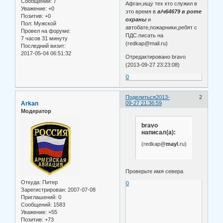
Сообщений:
7
Афган,ищу тех кто служил в
Уважение:
+0
это время в
в/ч64679 в роте
Позитив:
+0
охраны
и
Пол:
Мужской
автобате,пожарники,ребят с
Провел на форуме:
ПДС.писать на
7 часов 31 минуту
(redkap@mail.ru)
Последний визит:
2017-05-04 06:51:32
Отредактировано bravo
(2013-09-27 23:23:08)
0
Поделиться
2013-
2
Arkan
09-27 21:36:59
Модератор
bravo
написал(а):
(redkap@
mayl
.ru)
Проверьте имя севера
Откуда:
Питер
0
Зарегистрирован
: 2007-07-08
Приглашений:
0
Сообщений:
1583
Уважение:
+55
Позитив:
+73