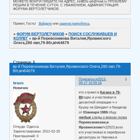
МОЖЕТЕ ВОЙТИ ПИШИТЕ НА АДРЕС, kirill83s-pb@mail.ru ПРОБЛЕМУ
РЕШИМ В ТЕЧЕНИЕ СУТОК. С УВАЖЕНИЕМ, АДМИНИСТРАЦИЯ
ФОРУМА ВЕРТОЛЕТЧИКОВ.
Привет, Гость!
Войдите
или
зарегистрируйтесь
.
»
ФОРУМ ВЕРТОЛЕТЧИКОВ
»
ПОИСК СОСЛУЖИВЦЕВ И
КОЛЛЕГ
»
вр-й Перевозникова Виталия,Яровинского
Олега,280 овп,79-80г,в/ч64679
Страница:
1
вр-й Перевозникова Виталия,Яровинского Олега,280 овп,79-
80г,в/ч64679
Поделиться
2013-
1
bravo
09-27 10:09:18
Новичок
кто служил в
Кагане в 79-
80
годах и участвовал в
десантной операции ч-з
Кушку на Шиндант и Кандагар
от
01января 1980
г.Ищу
любые
следы о врачах полка
Перевозникове,и
Откуда:
Одесса
Яровинском
в/ч22523,всех
Зарегистрирован
: 2012-02-20
кто участвовал в переброске
Приглашений:
0
десантуры из Чирчика в